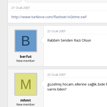
ş
t
l
a
21 Ocak 2007
a
r
t
i
http://www.turklove.com/flashsiir/xGitme.swf
a
h
n
i
22 Ocak 2007
B
Rabbim Senden Razi Olsun
berfut
New member
22 Ocak 2007
M
güzelmiş hocam..ellerine sağlık..bide 
varmı bilen?
mhmt
New member