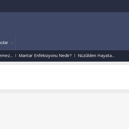
cılar
..
Mantar Enfeksiyonu Nedir?
Nüzûlden Hayata...