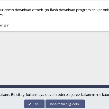
zırlanmış download etmek için flash download programları var onlar
mı )
r şiir
Bize ulaşın
Şartl
ullanır. Bu siteyi kullanmaya devam ederek çerez kullanımımızı kab
®
Community platform by XenForo
© 2010-2024 XenForo Ltd.
Kabul
Daha fazla bilgi edin…
islamforum.com.tr
© 2001 - 2024