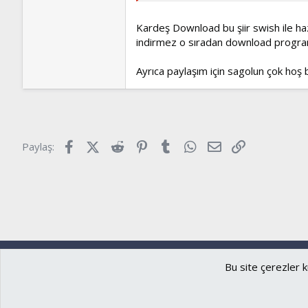
Kardeş Download bu şiir swish ile ha
indirmez o sıradan download progra
Ayrıca paylaşım için sagolun çok hoş bi
Facebook
X (Twitter)
Reddit
Pinterest
Tumblr
WhatsApp
E-posta
Link
Paylaş:
Ryzer
Türkçe (TR)
Bu site çerezler k