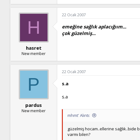
22 Ocak 2007
H
emeğine sağlık aplacığıım...
çok güzelmiş...
hasret
New member
22 Ocak 2007
P
s.a
s.a
pardus
New member
mhmt' Alıntı:
güzelmiş hocam..ellerine sağlık..bide 
varmı bilen?