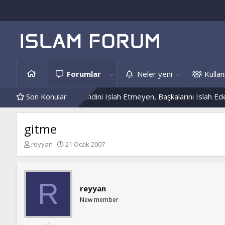
Forumlar
Neler yeni
Kullanı
Hâdis Örnekleri
Son Konular
Kendini Islah Etmeyen, Başkalarını Islah Edemez.
gitme
K
B
reyyan
21 Ocak 2007
o
a
n
ş
b
l
u
a
R
reyyan
y
n
u
g
New member
b
ı
a
ç