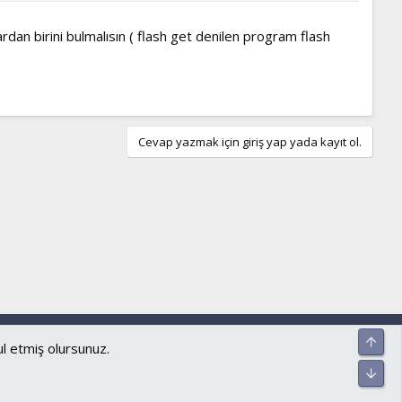
dan birini bulmalısın ( flash get denilen program flash
Cevap yazmak için giriş yap yada kayıt ol.
ar ve kurallar
Gizlilik politikası
Yardım
Ana sayfa
R
Üst
S
ul etmiş olursunuz.
S
Alt