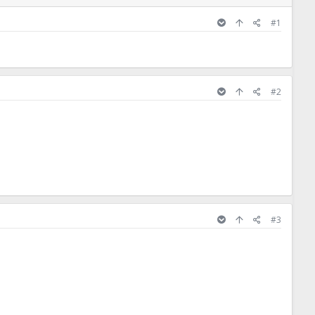
#1
#2
#3