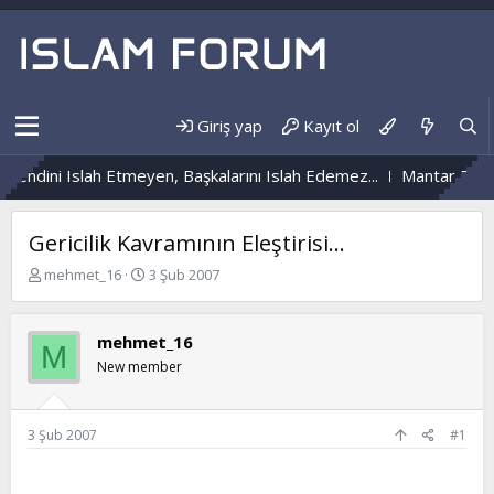
Giriş yap
Kayıt ol
Kendini Islah Etmeyen, Başkalarını Islah Edemez...
Mantar Enfek
Gericilik Kavramının Eleştirisi...
K
B
mehmet_16
3 Şub 2007
o
a
n
ş
b
l
mehmet_16
M
u
a
New member
y
n
u
g
b
ı
a
ç
3 Şub 2007
#1
ş
t
l
a
a
r