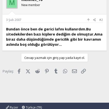
M
New member
3 Şub 2007
#2
Bundan önce ben de gerici lafını kullanırdım.Bu
sitedekilerden bazı kişilere dediğim de olmuştur.Ama
biraz daha düşündüğümde gericilik gibi bir kavramın
aslında boş olduğu görülüyor...
Cevap yazmak için giriş yap yada kayıt ol.
Facebook
X (Twitter)
Reddit
Pinterest
Tumblr
WhatsApp
E-posta
Link
Paylaş:
Ryzer
Türkçe (TR)