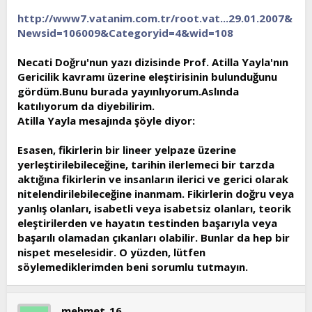
t
i
http://www7.vatanim.com.tr/root.vat...29.01.2007&
a
h
Newsid=106009&Categoryid=4&wid=108
n
i
Necati Doğru'nun yazı dizisinde Prof. Atilla Yayla'nın
Gericilik kavramı üzerine eleştirisinin bulunduğunu
gördüm.Bunu burada yayınlıyorum.Aslında
katılıyorum da diyebilirim.
Atilla Yayla mesajında şöyle diyor:
Esasen, fikirlerin bir lineer yelpaze üzerine
yerleştirilebileceğine, tarihin ilerlemeci bir tarzda
aktığına fikirlerin ve insanların ilerici ve gerici olarak
nitelendirilebileceğine inanmam. Fikirlerin doğru veya
yanlış olanları, isabetli veya isabetsiz olanları, teorik
eleştirilerden ve hayatın testinden başarıyla veya
başarılı olamadan çıkanları olabilir. Bunlar da hep bir
nispet meselesidir. O yüzden, lütfen
söylemediklerimden beni sorumlu tutmayın.
mehmet_16