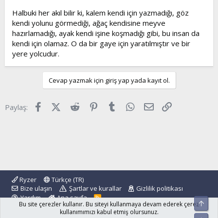
Halbuki her akıl bilir ki, kalem kendi için yazmadığı, göz
kendi yolunu görmediği, ağaç kendisine meyve
hazırlamadığı, ayak kendi işine koşmadığı gibi, bu insan da
kendi için olamaz. O da bir gaye için yaratılmıştır ve bir
yere yolcudur.
Cevap yazmak için giriş yap yada kayıt ol.
Facebook
X (Twitter)
Reddit
Pinterest
Tumblr
WhatsApp
E-posta
Link
Paylaş:
Ryzer
Türkçe (TR)
Bize ulaşın
Şartlar ve kurallar
Gizlilik politikası
Yardım
Ana sayfa
R
Üst
Bu site çerezler kullanır. Bu siteyi kullanmaya devam ederek çerez
S
S
kullanımımızı kabul etmiş olursunuz.