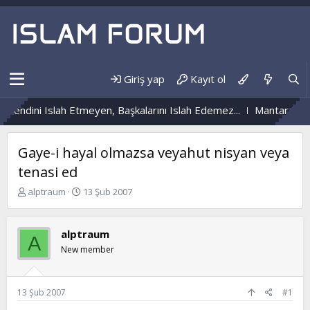
Giriş yap
Kayıt ol
Kendini Islah Etmeyen, Başkalarını Islah Edemez...
Mantar Enfek
Gaye-i hayal olmazsa veyahut nisyan veya
tenasi ed
K
B
alptraum
13 Şub 2007
o
a
n
ş
b
l
alptraum
A
u
a
New member
y
n
u
g
b
ı
a
ç
13 Şub 2007
#1
ş
t