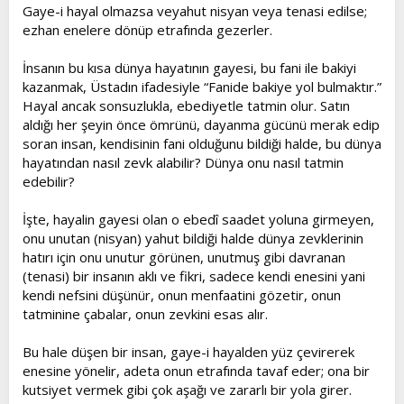
l
a
Gaye-i hayal olmazsa veyahut nisyan veya tenasi edilse;
a
r
ezhan enelere dönüp etrafında gezerler.
t
i
a
h
İnsanın bu kısa dünya hayatının gayesi, bu fani ile bakiyi
n
i
kazanmak, Üstadın ifadesiyle “Fanide bakiye yol bulmaktır.”
Hayal ancak sonsuzlukla, ebediyetle tatmin olur. Satın
aldığı her şeyin önce ömrünü, dayanma gücünü merak edip
soran insan, kendisinin fani olduğunu bildiği halde, bu dünya
hayatından nasıl zevk alabilir? Dünya onu nasıl tatmin
edebilir?
İşte, hayalin gayesi olan o ebedî saadet yoluna girmeyen,
onu unutan (nisyan) yahut bildiği halde dünya zevklerinin
hatırı için onu unutur görünen, unutmuş gibi davranan
(tenasi) bir insanın aklı ve fikri, sadece kendi enesini yani
kendi nefsini düşünür, onun menfaatini gözetir, onun
tatminine çabalar, onun zevkini esas alır.
Bu hale düşen bir insan, gaye-i hayalden yüz çevirerek
enesine yönelir, adeta onun etrafında tavaf eder; ona bir
kutsiyet vermek gibi çok aşağı ve zararlı bir yola girer.