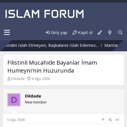
Giriş yap
Kayıt ol
Kendini Islah Etmeyen, Başkalarını Islah Edemez...
Mantar Enfe
Filistinli Mücahide Bayanlar İmam
Humeyni'nin Huzurunda
K
B
Dildade
6 Ağu 2006
o
a
n
ş
b
l
Dildade
D
u
a
New member
y
n
u
g
b
ı
a
ç
6 Ağu 2006
#1
ş
t