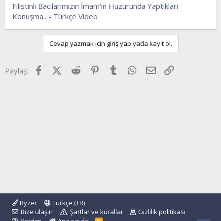
l
a
Filistinli Bacılarımızın İmam'ın Huzurunda Yaptıkları
a
r
Konuşma.. - Türkçe Video
t
i
a
h
n
i
Cevap yazmak için giriş yap yada kayıt ol.
Facebook
X (Twitter)
Reddit
Pinterest
Tumblr
WhatsApp
E-posta
Link
Paylaş:
Ryzer
Türkçe (TR)
Bize ulaşın
Şartlar ve kurallar
Gizlilik politikası
R