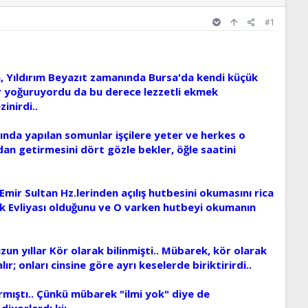
#1
a, Yıldırım Beyazıt zamanında Bursa'da kendi küçük
mur yoğuruyordu da bu derece lezzetli ekmek
inirdi..
nında yapılan somunlar işçilere yeter ve herkes o
dan getirmesini dört gözle bekler, öğle saatini
mir Sultan Hz.lerinden açılış hutbesini okumasını rica
yük Evliyası olduğunu ve O varken hutbeyi okumanın
un yıllar Kör olarak bilinmişti.. Mübarek, kör olarak
ır; onları cinsine göre ayrı keselerde biriktirirdi..
mıştı.. Çünkü mübarek "ilmi yok" diye de
diyorlardı ki: