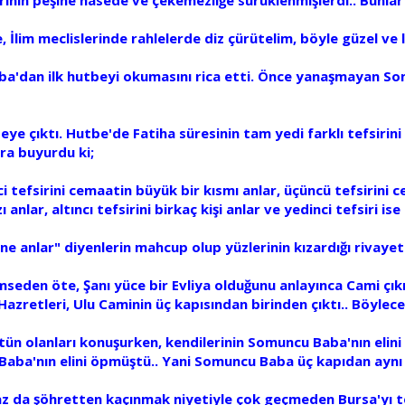
e, İlim meclislerinde rahlelerde diz çürütelim, böyle güzel ve 
Baba'dan ilk hutbeyi okumasını rica etti. Önce yanaşmayan
e çıktı. Hutbe'de Fatiha süresinin tam yedi farklı tefsirini
nra buyurdu ki;
nci tefsirini cemaatin büyük bir kısmı anlar, üçüncü tefsirini
 anlar, altıncı tefsirini birkaç kişi anlar ve yedinci tefsiri i
 anlar" diyenlerin mahcup olup yüzlerinin kızardığı rivayet e
den öte, Şanı yüce bir Evliya olduğunu anlayınca Cami çıkışı
azretleri, Ulu Caminin üç kapısından birinden çıktı.. Böylece 
n olanları konuşurken, kendilerinin Somuncu Baba'nın elini 
ba'nın elini öpmüştü.. Yani Somuncu Baba üç kapıdan aynı and
z da şöhretten kaçınmak niyetiyle çok geçmeden Bursa'yı t