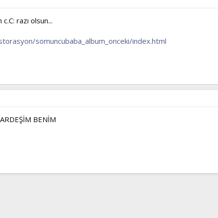
h c.C: razı olsun...
...storasyon/somuncubaba_album_onceki/index.html
 KARDEŞİM BENİM