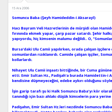
ş
t
l
a
15 Ara 2006
a
r
t
i
Somuncu Baba (Şeyh Hamideddin-i Aksarayî)
a
h
n
i
Hacı Bayram Veli Hazretlerinin de mürşidi olan Hamid
fırınında ekmek yapar, çarşı pazar satardı. Şehir hal
yapıyordu, hiç kimsenin malumu değildi.. O, "Somunlar,
Bursa'daki Ulu Camii yapılırken, orada çalışan işçiler
somunlardan rızıklanırdı. Camide çalışan işçiler, Somu
kollarlardı.
Nihayet Ulu Camii inşaatı bittiğinde, bir Cuma gününe
etti. Emir Sultan Hz., Padişah'a burada Hamidettin-i
kendisine düşmeyeceğini, edebe aykırı olduğunu söyle
İşin garip tarafı şu ki Halk Somuncu Baba'yı kör olara
tanındığı için bazı ahlakı düşük kimselerin para yerine v
Padişahın, Emir Sultan Hz.leri nezdinde Somuncu Baba
bilinmekteydi.. Hatta bazıları, haberle olan şaşkınlıkl