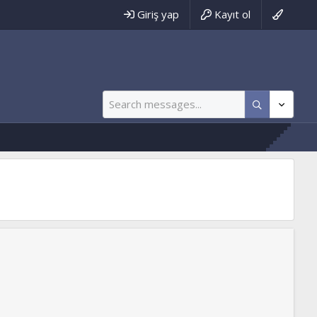
Giriş yap
Kayıt ol
imse Yokmuuuuu :)