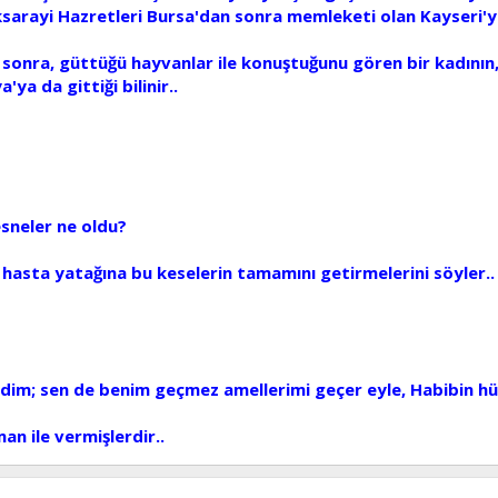
sarayi Hazretleri Bursa'dan sonra memleketi olan Kayseri'ye
 sonra, güttüğü hayvanlar ile konuştuğunu gören bir kadının
a da gittiği bilinir..
esneler ne oldu?
sta yatağına bu keselerin tamamını getirmelerini söyler.. Kese
ledim; sen de benim geçmez amellerimi geçer eyle, Habibin h
an ile vermişlerdir..