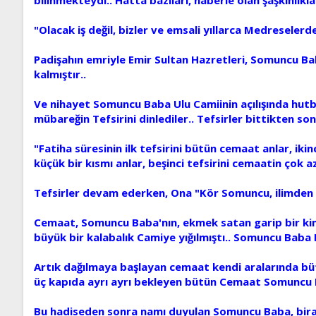
"Olacak iş değil, bizler ve emsali yıllarca Medreselerd
Padişahın emriyle Emir Sultan Hazretleri, Somuncu 
kalmıştır..
Ve nihayet Somuncu Baba Ulu Camiinin açılışında hutbey
mübareğin Tefsirini dinlediler.. Tefsirler bittikten so
"Fatiha süresinin ilk tefsirini bütün cemaat anlar, iki
küçük bir kısmı anlar, beşinci tefsirini cemaatin çok azı
Tefsirler devam ederken, Ona "Kör Somuncu, ilimden ne
Cemaat, Somuncu Baba'nın, ekmek satan garip bir kimse
büyük bir kalabalık Camiye yığılmıştı.. Somuncu Baba H
Artık dağılmaya başlayan cemaat kendi aralarında bütü
üç kapıda ayrı ayrı bekleyen bütün Cemaat Somuncu Ba
Bu hadiseden sonra namı duyulan Somuncu Baba, bira