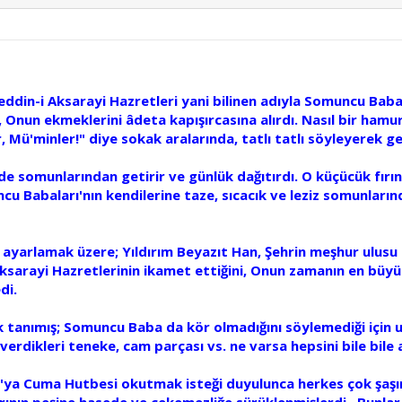
eddin-i Aksarayi Hazretleri yani bilinen adıyla Somuncu Bab
kı, Onun ekmeklerini âdeta kapışırcasına alırdı. Nasıl bir ha
 Mü'minler!" diye sokak aralarında, tatlı tatlı söyleyerek gez
e de somunlarından getirir ve günlük dağıtırdı. O küçücük fırı
ncu Babaları'nın kendilerine taze, sıcacık ve leziz somunların
 ayarlamak üzere; Yıldırım Beyazıt Han, Şehrin meşhur ulusu E
 Aksarayi Hazretlerinin ikamet ettiğini, Onun zamanın en bü
di.
k tanımış; Somuncu Baba da kör olmadığını söylemediği için uz
erdikleri teneke, cam parçası vs. ne varsa hepsini bile bile al
'ya Cuma Hutbesi okutmak isteği duyulunca herkes çok şaşır
arının peşine hasede ve çekemezliğe sürüklenmişlerdi.. Bunlar 