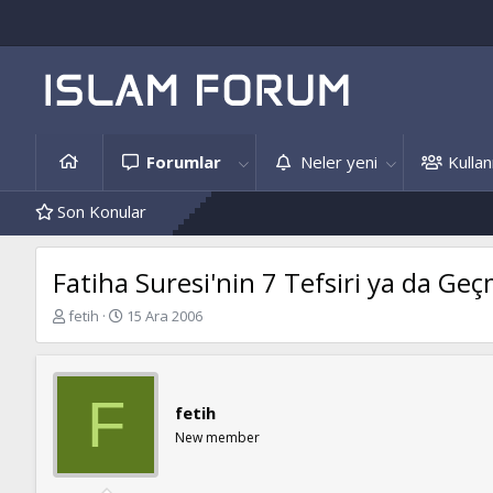
Forumlar
Neler yeni
Kullanı
Son Konular
Fatiha Suresi'nin 7 Tefsiri ya da Ge
K
B
fetih
15 Ara 2006
o
a
n
ş
b
l
u
a
F
fetih
y
n
u
g
New member
b
ı
a
ç