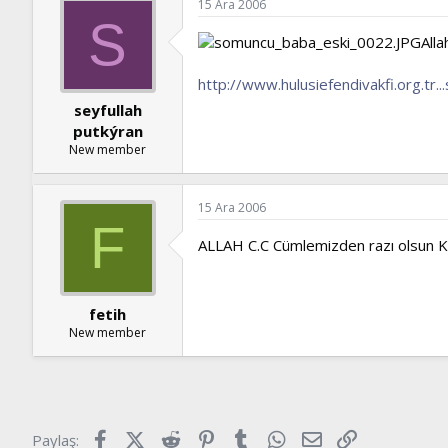
15 Ara 2006
S
Alla
http://www.hulusiefendivakfi.org.tr
seyfullah
putkýran
New member
15 Ara 2006
F
ALLAH C.C Cümlemizden razı olsun
fetih
New member
Facebook
X (Twitter)
Reddit
Pinterest
Tumblr
WhatsApp
E-posta
Link
Paylaş: