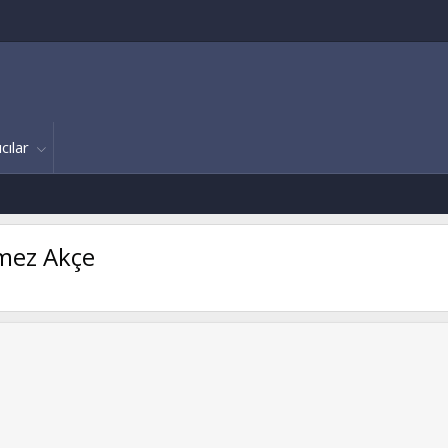
cılar
çmez Akçe
Uzay Ýstasyonundan Alooooo K