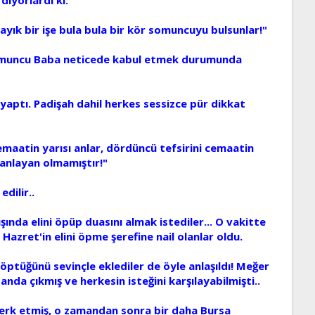
layık bir işe bula bula bir kör somuncuyu bulsunlar!"
 Somuncu Baba neticede kabul etmek durumunda
 yaptı. Padişah dahil herkes sessizce pür dikkat
 cemaatin yarısı anlar, dördüncü tefsirini cemaatin
se anlayan olmamıştır!"
dilir..
nda elini öpüp duasını almak istediler... O vakitte
Hazret'in elini öpme şerefine nail olanlar oldu.
öptüğünü sevinçle eklediler de öyle anlaşıldı! Meğer
a çıkmış ve herkesin isteğini karşılayabilmişti..
erk etmiş, o zamandan sonra bir daha Bursa