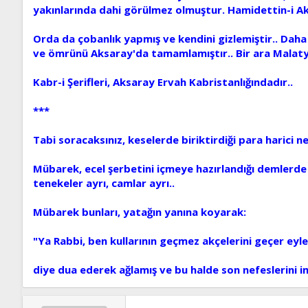
yakınlarında dahi görülmez olmuştur. Hamidettin-i Ak
Orda da çobanlık yapmış ve kendini gizlemiştir.. Daha
ve ömrünü Aksaray'da tamamlamıştır.. Bir ara Malatya'y
Kabr-i Şerifleri, Aksaray Ervah Kabristanlığındadır..
***
Tabi soracaksınız, keselerde biriktirdiği para harici n
Mübarek, ecel şerbetini içmeye hazırlandığı demlerde ha
tenekeler ayrı, camlar ayrı..
Mübarek bunları, yatağın yanına koyarak:
"Ya Rabbi, ben kullarının geçmez akçelerini geçer ey
diye dua ederek ağlamış ve bu halde son nefeslerini im