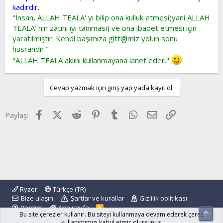
kadirdir.
"İnsan, ALLAH TEALA' yı bilip ona kulluk etmesi(yani ALLAH
TEALA' nın zatını iyi tanıması) ve ona ibadet etmesi için
yaratılmıştır. Kendi başımıza gittiğimiz yolun sonu
hüsrandır."
"ALLAH TEALA aklını kullanmayana lanet eder."
Cevap yazmak için giriş yap yada kayıt ol.
Facebook
X (Twitter)
Reddit
Pinterest
Tumblr
WhatsApp
E-posta
Link
Paylaş:
Ryzer
Türkçe (TR)
Bize ulaşın
Şartlar ve kurallar
Gizlilik politikası
Yardım
Ana sayfa
R
Üst
Bu site çerezler kullanır. Bu siteyi kullanmaya devam ederek çerez
S
S
kullanımımızı kabul etmiş olursunuz.