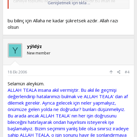
cahiliye toplumu ile islam ümmetinin farkıdır.bu iman ile
Genişletmek için tıkla ...
küfrün farkıdır.Farkındalığını fark edememiş toplumlar ve
bireyler nasıl mücadele verirler,nasıl hissederler,nasıl
imanlarını korurlar.elbette hayır,takva bu farkındalığı
bu bilinç için Allaha ne kadar şükretsek azdır. Allah razı
korumanın sırrı,bu farkındalıktır,mümini farklı
olsun
kılan...vesselam..!SÖZLERİMİZ NAKIS AMA
FARKINDAYIZ,ELHAMDÜLLİLLAH..
İSTİKBAL İSLAMINDIR..!
yýldýz
Y
New member
18 Eki 2006
#4
Selamün aleyküm.
ALLAH TEALA insana akıl vermiştir. Bu akıl ile geçmişi
değerlendirip hatalarımızı bulmak ve ALLAH TEALA' dan af
dilemek gerekir. Ayrıca gelecek için neler yapmalıyız,
önümüze gelen yolda ne doğrudur? bunları düşünmeliyiz.
Bu arada ancak ALLAH TEALA' nın her işin doğrusunu
bileceğini hatırlayarak ondan hayırlısını isteyerek işe
başlamalıyız. Bizim seçimimi yanlış bile olsa sınırsız iradeye
sahip ALLAH TEALA, o işin sonunu hayır ile sonlandırmaya