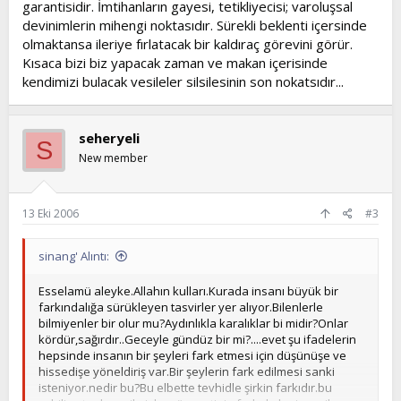
garantisidir. İmtihanların gayesi, tetikliyecisi; varoluşsal
devinimlerin mihengi noktasıdır. Sürekli beklenti içersinde
olmaktansa ileriye fırlatacak bir kaldıraç görevini görür.
Kısaca bizi biz yapacak zaman ve makan içerisinde
kendimizi bulacak vesileler silsilesinin son nokatsıdır...
seheryeli
S
New member
13 Eki 2006
#3
sinang' Alıntı:
Esselamü aleyke.Allahın kulları.Kurada insanı büyük bir
farkındalığa sürükleyen tasvirler yer alıyor.Bilenlerle
bilmiyenler bir olur mu?Aydınlıkla karalıklar bi midir?Onlar
kördür,sağırdır..Geceyle gündüz bir mi?....evet şu ifadelerin
hepsinde insanın bir şeyleri fark etmesi için düşünüşe ve
hissedişe yöneldiriş var.Bir şeylerin fark edilmesi sanki
isteniyor.nedir bu?Bu elbette tevhidle şirkin farkıdır.bu