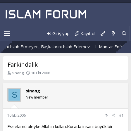
Giriş yap
Kayıt ol
ni Islah Etmeyen, Başkalarını Islah Edemez...
Mantar Enfeksiyon
Farkindalik
K
B
sinang
10 Eki 2006
o
a
n
ş
b
l
sinang
S
u
a
New member
y
n
u
g
b
ı
a
ç
10 Eki 2006
#1
ş
t
l
a
Esselamü aleyke.Allahın kulları.Kurada insanı büyük bir
a
r