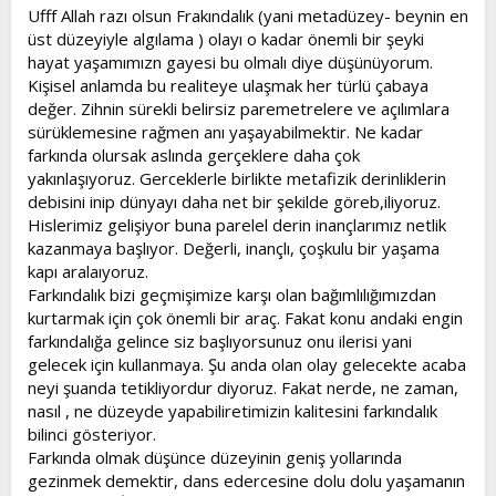
Ufff Allah razı olsun Frakındalık (yani metadüzey- beynin en
üst düzeyiyle algılama ) olayı o kadar önemli bir şeyki
hayat yaşamımızn gayesi bu olmalı diye düşünüyorum.
Kişisel anlamda bu realiteye ulaşmak her türlü çabaya
değer. Zihnin sürekli belirsiz paremetrelere ve açılımlara
sürüklemesine rağmen anı yaşayabilmektir. Ne kadar
farkında olursak aslında gerçeklere daha çok
yakınlaşıyoruz. Gerceklerle birlikte metafizik derinliklerin
debisini inip dünyayı daha net bir şekilde göreb,iliyoruz.
Hislerimiz gelişiyor buna parelel derin inançlarımız netlik
kazanmaya başlıyor. Değerli, inançlı, çoşkulu bir yaşama
kapı aralaıyoruz.
Farkındalık bizi geçmişimize karşı olan bağımlılığımızdan
kurtarmak için çok önemli bir araç. Fakat konu andaki engin
farkındalığa gelince siz başlıyorsunuz onu ilerisi yani
gelecek için kullanmaya. Şu anda olan olay gelecekte acaba
neyi şuanda tetikliyordur diyoruz. Fakat nerde, ne zaman,
nasıl , ne düzeyde yapabiliretimizin kalitesini farkındalık
bilinci gösteriyor.
Farkında olmak düşünce düzeyinin geniş yollarında
gezinmek demektir, dans edercesine dolu dolu yaşamanın