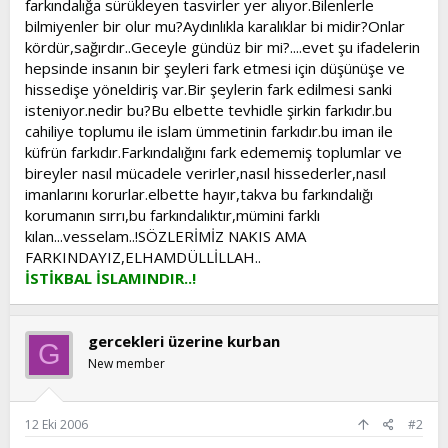
farkındalığa sürükleyen tasvirler yer alıyor.Bilenlerle
t
i
bilmiyenler bir olur mu?Aydınlıkla karalıklar bi midir?Onlar
a
h
kördür,sağırdır..Geceyle gündüz bir mi?....evet şu ifadelerin
n
i
hepsinde insanın bir şeyleri fark etmesi için düşünüşe ve
hissedişe yöneldiriş var.Bir şeylerin fark edilmesi sanki
isteniyor.nedir bu?Bu elbette tevhidle şirkin farkıdır.bu
cahiliye toplumu ile islam ümmetinin farkıdır.bu iman ile
küfrün farkıdır.Farkındalığını fark edememiş toplumlar ve
bireyler nasıl mücadele verirler,nasıl hissederler,nasıl
imanlarını korurlar.elbette hayır,takva bu farkındalığı
korumanın sırrı,bu farkındalıktır,mümini farklı
kılan...vesselam..!SÖZLERİMİZ NAKIS AMA
FARKINDAYIZ,ELHAMDÜLLİLLAH..
İSTİKBAL İSLAMINDIR..!
gercekleri üzerine kurban
G
New member
12 Eki 2006
#2