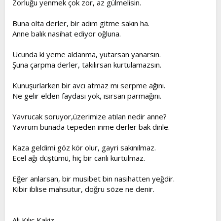
Zorluğu yenmek çok zor, az gülmelisin.
t
i
a
h
Buna olta derler, bir adım gitme sakın ha.
n
i
Anne balık nasihat ediyor oğluna.
Ucunda ki yeme aldanma, yutarsan yanarsın.
Şuna çarpma derler, takılırsan kurtulamazsın.
Kunuşurlarken bir avcı atmaz mı serpme ağını.
Ne gelir elden faydası yok, ısırsan parmağını.
Yavrucak soruyor,üzerimize atılan nedir anne?
Yavrum bunada tepeden inme derler bak dinle.
Kaza geldimi göz kör olur, gayri sakınılmaz.
Ecel ağı düştümü, hiç bir canlı kurtulmaz.
Eğer anlarsan, bir musibet bin nasihatten yeğdir.
Kibir iblise mahsutur, doğru söze ne denir.
Ali Kılıç Kakiz