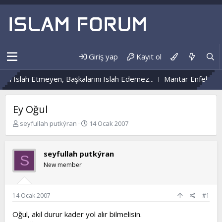
Giriş yap
Kayıt ol
i Islah Etmeyen, Başkalarını Islah Edemez...
Mantar Enfeksiyon
Ey Oğul
K
B
seyfullah putkýran
14 Ocak 2007
o
a
n
ş
b
l
seyfullah putkýran
S
u
a
New member
y
n
u
g
b
ı
a
ç
14 Ocak 2007
#1
ş
t
l
a
Oğul, akıl durur kader yol alır bilmelisin.
a
r