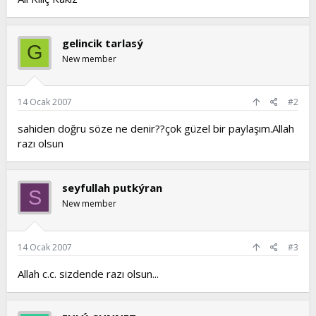
gelincik tarlasý
G
New member
14 Ocak 2007
#2
sahiden doğru söze ne denir??çok güzel bir paylaşım.Allah
razı olsun
seyfullah putkýran
S
New member
14 Ocak 2007
#3
Allah c.c. sizdende razı olsun...