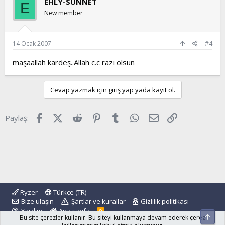
EHLÝ-SUNNET
E
New member
14 Ocak 2007
#4
maşaallah kardeş..Allah c.c razı olsun
Cevap yazmak için giriş yap yada kayıt ol.
Facebook
X (Twitter)
Reddit
Pinterest
Tumblr
WhatsApp
E-posta
Link
Paylaş:
Ryzer
Türkçe (TR)
Bize ulaşın
Şartlar ve kurallar
Gizlilik politikası
Yardım
Ana sayfa
R
Üst
Bu site çerezler kullanır. Bu siteyi kullanmaya devam ederek çerez
S
S