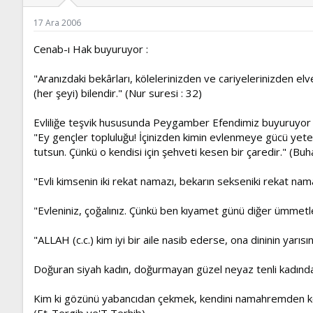
ş
t
l
a
17 Ara 2006
a
r
t
i
Cenab-ı Hak buyuruyor :
a
h
n
i
"Aranızdaki bekârları, kölelerinizden ve cariyelerinizden elveri
(her şeyi) bilendir." (Nur suresi : 32)
Evliliğe teşvik hususunda Peygamber Efendimiz buyuruyor 
"Ey gençler topluluğu! İçinizden kimin evlenmeye gücü yet
tutsun. Çünkü o kendisi için şehveti kesen bir çaredir." (Buh
"Evli kimsenin iki rekat namazı, bekarın sekseniki rekat nama
"Evleniniz, çoğalınız. Çünkü ben kıyamet günü diğer ümmetler 
"ALLAH (c.c.) kim iyi bir aile nasib ederse, ona dininin yarı
Doğuran siyah kadın, doğurmayan güzel neyaz tenli kadından
Kim ki gözünü yabancıdan çekmek, kendini namahremden koru
(Et-Tergib ve'T Terhib)