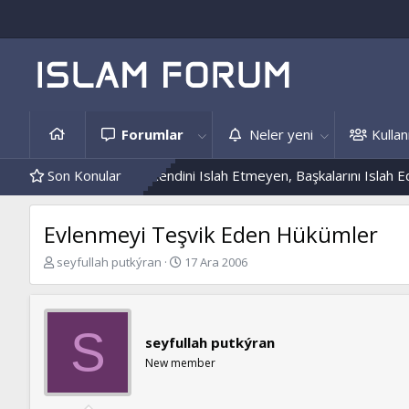
Forumlar
Neler yeni
Kullanı
e Hâdis Örnekleri
Son Konular
Kendini Islah Etmeyen, Başkalarını Islah Edemez
Evlenmeyi Teşvik Eden Hükümler
K
B
seyfullah putkýran
17 Ara 2006
o
a
n
ş
b
l
u
a
S
seyfullah putkýran
y
n
u
g
New member
b
ı
a
ç