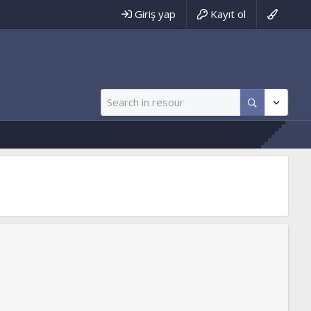
Giriş yap
Kayıt ol
ww.tevhidyolu.net