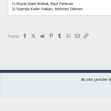
1) Büyük İslam ilmihali, Rauf Pehlivan
2) İslamda Kadın Hakları, Mehmet Dikmen
Facebook
X (Twitter)
Reddit
Pinterest
Tumblr
WhatsApp
E-posta
Link
Paylaş:
Ryzer
Türkçe (TR)
Bu site çerezler k