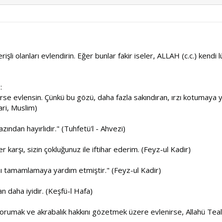
şli olanları evlendirin. Eğer bunlar fakir iseler, ALLAH (c.c.) kendi l
:
erse evlensin. Çünkü bu gözü, daha fazla sakındıran, ırzı kotumay
ari, Muslim)
zından hayırlıdır." (Tuhfetü'l - Ahvezi)
karşı, sizin çokluğunuz ile iftihar ederim. (Feyz-ul Kadir)
sını tamamlamaya yardım etmiştir." (Feyz-ul Kadir)
 daha iyidir. (Keşfü-l Hafa)
mak ve akrabalık hakkını gözetmek üzere evlenirse, Allahü Teala 