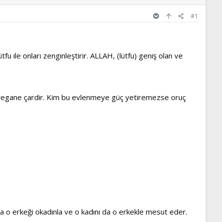
#1
ütfu ile onları zenginleştirir. ALLAH, (lütfu) geniş olan ve
a yegane çardir. Kim bu evlenmeye güç yetiremezse oruç
o erkeği okadınla ve o kadını da o erkekle mesut eder.