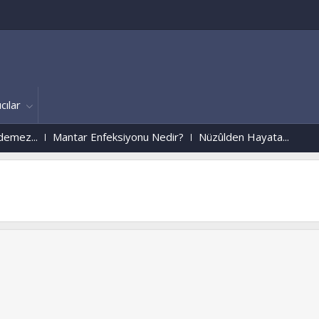
cılar
...
Mantar Enfeksiyonu Nedir?
Nüzûlden Hayata...
Ruhlar Aleminden
w