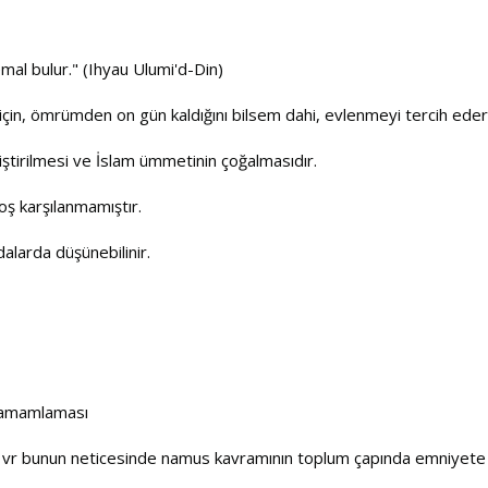
mal bulur." (Ihyau Ulumi'd-Din)
için, ömrümden on gün kaldığını bilsem dahi, evlenmeyi tercih eder
etiştirilmesi ve İslam ümmetinin çoğalmasıdır.
oş karşılanmamıştır.
dalarda düşünebilinir.
k tamamlaması
eler vr bunun neticesinde namus kavramının toplum çapında emniyete