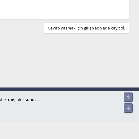
Cevap yazmak için giriş yap yada kayıt ol.
ar ve kurallar
Gizlilik politikası
Yardım
Ana sayfa
R
Üst
S
ul etmiş olursunuz.
S
Alt