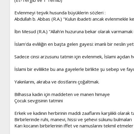
Evlenmeyi teşvik husunda büyüklerin sözleri :
Abdullah b. Abbas (R.A.) "Kulun ibadeti ancak evlenmekle ke
İbn Mesud (R.A.) "Allah'ın huzuruna bekar olarak varmamak 
İslam'da evliliğin en başta gelen gayesi: imanlı bir neslin y
Sadece cinsi arzusunu tatmin için evlenmek, İslami açıdan h
İslami bir evlilikte bu ana gayelerle birlikte şu sebep ve fay
Yakınlarını, akraba ve dostlarını çoğaltmak.
Bilhassa kadın için maddeten ve manen himaye
Çocuk sevgisinin tatmini
Erkek ve kadının herbirinin maddi zaaflarını karşılıklı olara
Birbirlerinde ruhi, manevi, hissi ve şehevi sükunu bulmaları
Karı kocanın birbirlerinin iffet ve namuslarını tekmil etm