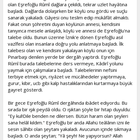
olan Eşrefoğlu Rûmî dağlara çekildi, tekrar uzlet hayâtına
başladı. Dağlarda dolaşırken bir köylü onu gördü ve suçlu
sanarak yakaladı. Gâyesi onu teslim edip mükâfât almaktı.
Fakat onun şöhretini duyan köylünün annesi, kendisini
tanıyınca mesele anlaşıldı, köylü ve annesi de Eşrefoğlu'na
talebe oldu. Bunun üzerine İznik'e dönen Eşrefoğlu asıl
vazîfesi olan insanlara doğru yolu anlatmaya başladı. İlk
talebesi olan ve kendisini yakalayan köylü onun için
Pınarbaşı denilen yerde bir dergâh yaptırdı. Eşrefoğlu
Rûmî burada talebelerine ders vermeye, Kâdirî yolunu
yaymak için çalışmalara başladı. Talebelerinin nefsini
terbiye etmek için, riyâzet ve mücâhedeler yaptırmaya,
gurur, kibir, ucb gibi kalp hastalıklarından kurtarmaya büyük
gayret gösterdi.
Bir gece Eşrefoğlu Rûmî dergâhında ibâdet ediyordu. Bu
sırada bir ışık peydâ oldu. O ışıktan şöyle bir hitap duyuldu:
"Ey kul!Dile benden ne dilersen. Bütün haram olan şeyleri
sana helâl kıldım." Eşrefoğlu bir anda Allahü teâlânın izni ile
sesin sâhibi olan şeytanı yakaladı. Avucunun içinde sıkmaya
başladı. O anda şeytan; "Yâ şeyh! Ne yapıyorsun? Allah