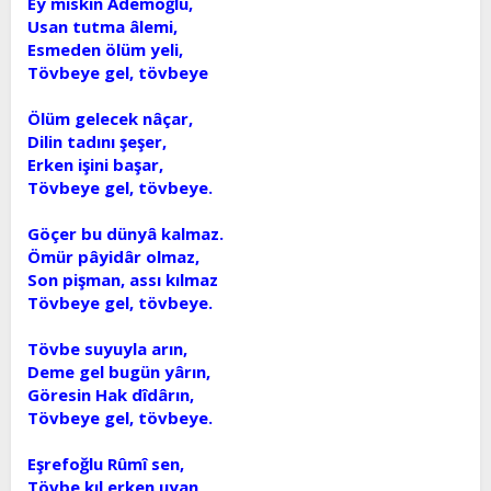
Ey miskin Âdemoğlu,
Usan tutma âlemi,
Esmeden ölüm yeli,
Tövbeye gel, tövbeye
Ölüm gelecek nâçar,
Dilin tadını şeşer,
Erken işini başar,
Tövbeye gel, tövbeye.
Göçer bu dünyâ kalmaz.
Ömür pâyidâr olmaz,
Son pişman, assı kılmaz
Tövbeye gel, tövbeye.
Tövbe suyuyla arın,
Deme gel bugün yârın,
Göresin Hak dîdârın,
Tövbeye gel, tövbeye.
Eşrefoğlu Rûmî sen,
Tövbe kıl erken uyan,