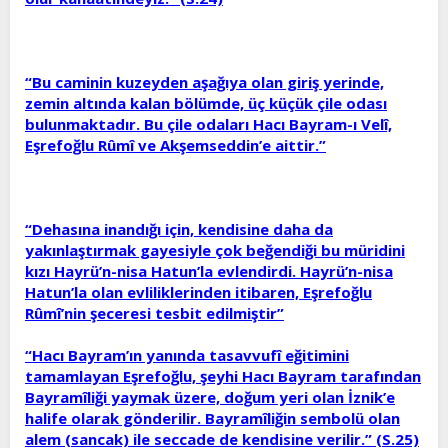
“Bu caminin kuzeyden aşağıya olan giriş yerinde,
zemin altında kalan bölümde, üç küçük çile odası
bulunmaktadır. Bu çile odaları Hacı Bayram-ı Velî,
Eşrefoğlu Rûmî ve Akşemseddin’e aittir.”
“Dehasına inandığı için, kendisine daha da
yakınlaştırmak gayesiyle çok beğendiği bu müridini
kızı Hayrü’n-nisa Hatun’la evlendirdi. Hayrü’n-nisa
Hatun’la olan evliliklerinden itibaren, Eşrefoğlu
Rûmî’nin şeceresi tesbit edilmiştir”
“Hacı Bayram’ın yanında tasavvufî eğitimini
tamamlayan Eşrefoğlu, şeyhi Hacı Bayram tarafından
Bayramîliği yaymak üzere, doğum yeri olan İznik’e
halife olarak gönderilir. Bayramîliğin sembolü olan
alem (sancak) ile seccade de kendisine verilir.” (S.25)