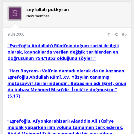
seyfullah putkýran
S
New member
9 Eki 2006
#6
“Eşrefoğlu Abdullah’ı Rûmî’nin doğum tarihi ile ilgili
olarak, kaynaklarda verilen değişik tarihlerden en
doğrusunun 754/1353 olduğunu söyler.”
“Hacı Bayram-ı Velî’nin damadı olarak da ün kazanan
Eşrefoğlu Abdullah Rûmî, XV. Yüzyılın tanınmış
mutasavvıf şâirlerindendir . Babasının adı Eşref, onun
da babası Mehmed Mısrî’dir. İznik’te doğmuştur.”
(S.17)
“Eşrefoğlu, Afyonkarahisarlı Alaaddin Ali Tûsî’ye
muîdlik yaparken ilim yolunu tamamen terk ederek,
Abdal Mehmed Sultan namındaki bir meczûbun