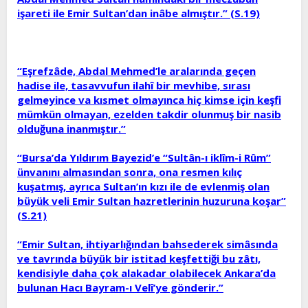
işareti ile Emir Sultan’dan inâbe almıştır.” (S.19)
“Eşrefzâde, Abdal Mehmed’le aralarında geçen
hadise ile, tasavvufun ilahî bir mevhibe, sırası
gelmeyince va kısmet olmayınca hiç kimse için keşfi
mümkün olmayan, ezelden takdir olunmuş bir nasib
olduğuna inanmıştır.”
“Bursa’da Yıldırım Bayezid’e “Sultân-ı iklîm-i Rûm”
ünvanını almasından sonra, ona resmen kılıç
kuşatmış, ayrıca Sultan’ın kızı ile de evlenmiş olan
büyük veli Emir Sultan hazretlerinin huzuruna koşar”
(S.21)
“Emir Sultan, ihtiyarlığından bahsederek simâsında
ve tavrında büyük bir istitad keşfettiği bu zâtı,
kendisiyle daha çok alakadar olabilecek Ankara’da
bulunan Hacı Bayram-ı Velî’ye gönderir.”