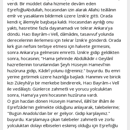
verdi. Bir müddet daha hizmete devâm eden
EşrefoğluAbdullah, hocasından izin alarak Allahü teâlânın
emîr ve yasaklarını bildirmek üzere İznik'e gitti. Orada
kendi iç âlemiyle başbaşa kaldı. Hocasından ayrılığı onu
yaktı, hasretine fazla dayanamadı ve tekrar Ankara'ya
döndü. Hacı Bayrâm-ı Velî, dâmâdını, tasavvuf yolunda
derecelerinin ilerlemesi için tekrar İznik'e gönderdi. Orada
kırk gün nefsini terbiye etmesi için halvete girmesini,
sonra Ankara'ya gelmesini emretti. İznik'e gidip geldikten
sonra, hocasının; "Hama şehrinde Abdülkâdir-i Geylânî
hazretlerinin torunlarından Şeyh Hüseyin Hamevî'nin
huzûruna gidip, Kâdirî yolunu öğreniniz." buyurdu. Bu emri
yerine getirmek üzere hazırlığa başladı. Hanımını ve biricik
kızı Züleyhâ'yı bir merkebe bindirerek, Hacı Bayrâm-ı Velî
ile vedâlaştı. Günlerce zahmetli ve yorucu yolculuktan
sonra, Hama'ya yeni hocasının huzûruna vardı.
O gün hacdan dönen Hüseyin Hamevî, ilâhî bir ilhâm ile
Eşrefzâde'nin gelmekte olduğunu anlayarak, talebelerine;
"Bugün Anadolu'dan bir er geliyor. Gidip karşılayınız."
buyurdu. Karşılamaya çıkan talebeler zahmetli ve zorlu
yolculuktan dolayı elbiseleri eskimiş olduğu için Eşrefoğlu