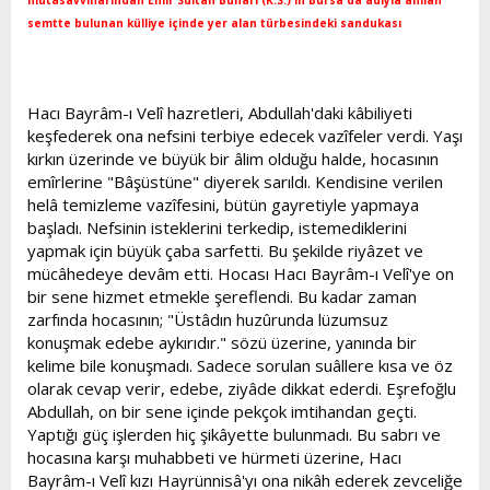
semtte bulunan külliye içinde yer alan türbesindeki sandukası
Hacı Bayrâm-ı Velî hazretleri, Abdullah'daki kâbiliyeti
keşfederek ona nefsini terbiye edecek vazîfeler verdi. Yaşı
kırkın üzerinde ve büyük bir âlim olduğu halde, hocasının
emîrlerine "Bâşüstüne" diyerek sarıldı. Kendisine verilen
helâ temizleme vazîfesini, bütün gayretiyle yapmaya
başladı. Nefsinin isteklerini terkedip, istemediklerini
yapmak için büyük çaba sarfetti. Bu şekilde riyâzet ve
mücâhedeye devâm etti. Hocası Hacı Bayrâm-ı Velî'ye on
bir sene hizmet etmekle şereflendi. Bu kadar zaman
zarfında hocasının; "Üstâdın huzûrunda lüzumsuz
konuşmak edebe aykırıdır." sözü üzerine, yanında bir
kelime bile konuşmadı. Sadece sorulan suâllere kısa ve öz
olarak cevap verir, edebe, ziyâde dikkat ederdi. Eşrefoğlu
Abdullah, on bir sene içinde pekçok imtihandan geçti.
Yaptığı güç işlerden hiç şikâyette bulunmadı. Bu sabrı ve
hocasına karşı muhabbeti ve hürmeti üzerine, Hacı
Bayrâm-ı Velî kızı Hayrünnisâ'yı ona nikâh ederek zevceliğe