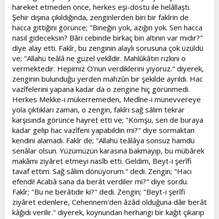
hareket etmeden önce, herkes eşi-dostu ile helâllaştı.
Şehir dışına çıkıldığında, zenginlerden biri bir fakîrin de
hacca gittiğini görünce; "Bineğin yok, azığın yok. Sen hacca
nasıl gideceksin? Bâri cebinde birkaç bin altının var mıdır?"
diye alay etti. Fakîr, bu zenginin alaylı sorusuna çok üzüldü
ve; "Allahü teâlâ ne güzel vekîldir. Mahlûkâtın rızkını o
vermektedir. Hepimiz O'nun verdiklerini yiyoruz." diyerek,
zenginin bulunduğu yerden mahzûn bir şekilde ayrıldı. Hac
vazîfelerini yapana kadar da o zengine hiç görünmedi.
Herkes Mekke-i mükerremeden, Medîne-i münevvereye
yola çıktıkları zaman, o zengin, fakîri sağ sâlim tekrar
karşısında görünce hayret etti ve; "Komşu, sen de buraya
kadar gelip hac vazîfeni yapabildin mi?" diye sormaktan
kendini alamadı. Fakîr de; "Allahü teâlâya sonsuz hamdü
senâlar olsun. Yüzümüzün karasına bakmayıp, bu mübârek
makâmı ziyâret etmeyi nasîb etti. Geldim, Beyt-i şerîfi
tavaf ettim. Sağ sâlim dönüyorum." dedi. Zengin; "Hacı
efendi! Acabâ sana da berât verdiler mi?" diye sordu.
Fakîr; "Bu ne berâtıdır ki?" dedi. Zengin; "Beyt-i şerîfi
ziyâret edenlere, Cehennem'den âzâd olduğuna dâir berât
kâğıdı verilir." diyerek, koynundan herhangi bir kağıt çıkarıp