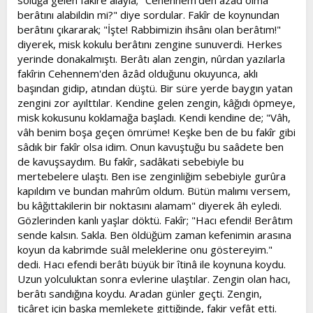
soluğa gelen fakîre alayla; "Cehennem'den âzâd olma
berâtını alabildin mi?" diye sordular. Fakîr de koynundan
berâtını çıkararak; "İşte! Rabbimizin ihsânı olan berâtım!"
diyerek, misk kokulu berâtını zengine sunuverdi. Herkes
yerinde donakalmıştı. Berâtı alan zengin, nûrdan yazılarla
fakîrin Cehennem'den âzâd olduğunu okuyunca, aklı
başından gidip, atından düştü. Bir süre yerde baygın yatan
zengini zor ayılttılar. Kendine gelen zengin, kâğıdı öpmeye,
misk kokusunu koklamağa başladı. Kendi kendine de; "Vâh,
vâh benim boşa geçen ömrüme! Keşke ben de bu fakîr gibi
sâdık bir fakîr olsa idim. Onun kavuştuğu bu saâdete ben
de kavuşsaydım. Bu fakîr, sadâkati sebebiyle bu
mertebelere ulaştı. Ben ise zenginliğim sebebiyle gurûra
kapıldım ve bundan mahrûm oldum. Bütün malımı versem,
bu kâğıttakilerin bir noktasını alamam" diyerek âh eyledi.
Gözlerinden kanlı yaşlar döktü. Fakîr; "Hacı efendi! Berâtım
sende kalsın. Sakla. Ben öldüğüm zaman kefenimin arasına
koyun da kabrimde suâl meleklerine onu göstereyim."
dedi. Hacı efendi berâtı büyük bir îtinâ ile koynuna koydu.
Uzun yolculuktan sonra evlerine ulaştılar. Zengin olan hacı,
berâtı sandığına koydu. Aradan günler geçti. Zengin,
ticâret için başka memlekete gittiğinde, fakir vefât etti.