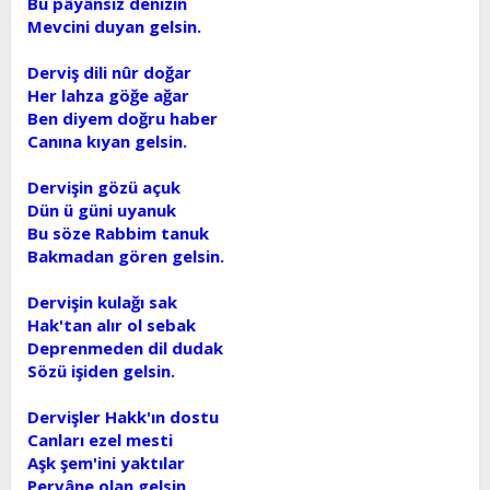
Bu pâyânsız denizin
Mevcini duyan gelsin.
Derviş dili nûr doğar
Her lahza göğe ağar
Ben diyem doğru haber
Canına kıyan gelsin.
Dervişin gözü açuk
Dün ü güni uyanuk
Bu söze Rabbim tanuk
Bakmadan gören gelsin.
Dervişin kulağı sak
Hak'tan alır ol sebak
Deprenmeden dil dudak
Sözü işiden gelsin.
Dervişler Hakk'ın dostu
Canları ezel mesti
Aşk şem'ini yaktılar
Pervâne olan gelsin.