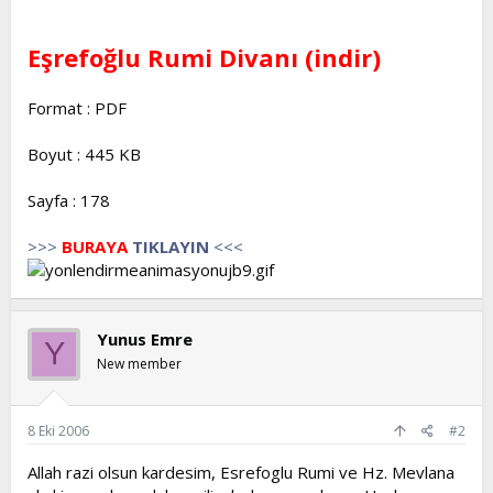
t
i
a
h
Eşrefoğlu Rumi Divanı (indir)
n
i
Format : PDF
Boyut : 445 KB
Sayfa : 178
>>>
BURAYA
TIKLAYIN
<<<
Yunus Emre
Y
New member
8 Eki 2006
#2
Allah razi olsun kardesim, Esrefoglu Rumi ve Hz. Mevlana