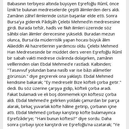
Babasının terbiyesi altında büyüyen Eşrefoğlu Rûmî, önce
İznik'te bulunan medreselerde çeşitli âlimlerden ders aldı.
Zamânın zâhirî ilimlerinde üstün başarılar elde etti. Sonra
Bursa'ya giderek Pâdişâh Çelebi Mehmed'in medresesine
girdi. Burada tefsîr, hadîs ve fıkıh ilimleri üzerinde söz
sâhibi olan âlimler derecesine yükseldi. Buradan mezun
olunca, Bursa'da müderrislik yapan hocası büyük âlim
Alâeddîn Ali hazretlerinin yardımcısı oldu. Çelebi Mehmed
Han Medresesinde bir müddet ders veren Eşrefoğlu Rûmî
bir sabah vakti medrese civârında dolaşırken, zamânın
velîlerinden olan Ebdal Mehmed'e rastladı. Kalbinden;
"Tasavvuf yolundan bana nasîb var ise bâzı alâmetler
görünsün." diye geçirerek ona yaklaştı. Ebdal Mehmed
kendisine bakarak; "Ey medreseli! Bize köfteli çorba getir."
dedi. Bu söz üzerine çarşıya gidip, köfteli çorba aradı.
Fakat bulamadı ve eli boş dönmemek için köftesiz çorba
aldı. Ebdal Mehmed'e gelirken yoldaki çamurdan bir parça
alarak, birkaç yuvarlak köfte hâline getirip, çorbanın içine
attı. Ebdal Mehmed çorbayı karıştırıp köfte bulamayınca
Eşrefzâde'ye; "Hani bunun köftesi?" diye sordu. Daha
sonra çorbayı iyice karıştırdı ve Eşrefoğlu'na uzatarak; "Ye