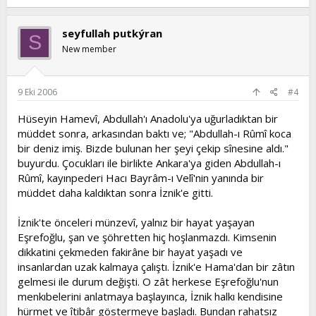
seyfullah putkýran
S
New member
9 Eki 2006
#4
Hüseyin Hamevî, Abdullah'ı Anadolu'ya uğurladıktan bir
müddet sonra, arkasından baktı ve; "Abdullah-ı Rûmî koca
bir deniz imiş. Bizde bulunan her şeyi çekip sînesine aldı."
buyurdu. Çocukları ile birlikte Ankara'ya giden Abdullah-ı
Rûmî, kayınpederi Hacı Bayrâm-ı Velî'nin yanında bir
müddet daha kaldıktan sonra İznik'e gitti.
İznik'te önceleri münzevî, yalnız bir hayat yaşayan
Eşrefoğlu, şan ve şöhretten hiç hoşlanmazdı. Kimsenin
dikkatini çekmeden fakirâne bir hayat yaşadı ve
insanlardan uzak kalmaya çalıştı. İznik'e Hama'dan bir zâtın
gelmesi ile durum değişti. O zât herkese Eşrefoğlu'nun
menkıbelerini anlatmaya başlayınca, İznik halkı kendisine
hürmet ve îtibâr göstermeye başladı. Bundan rahatsız