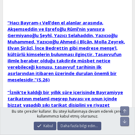
“Hacı Bayram-ı Velî’den el alanlar arasında,
Akşemseddin ve Eşrefoğlu Rûmî’nin yanısıra
Germiyanoğlu Şeyhî, Yazıcı Selahaddin, Yazıcıoğlu
Muhammed, Yazıcıoğlu Ahmed-i Bîcân, Molla Zeyrek,
Elvan Şirâzî, İnce Bedrettin gibi medrese menşe’l,
kültürlü kimselerin bulunması ilginçtir. Tasavvufun
ilimle beraber olduğu takdirde müsbet netice
verebileceği konusu, tasavvuf tarihinin ilk
asırlarından itibaren üzerinde durulan önemli bir
meselesidir.”(S.26)
“İznik’te kaldığı bir yıllık süre içerisinde Bayramiyye
tarikatının melamî-meşrep havası ve onun içinde
bizzat yaşadığı sıkı tarikat disiplini ve riyazet
Üst
alışkanlığı ile halkı irşad etmek bir yana, henüz
Bu site çerezler kullanır. Bu siteyi kullanmaya devam ederek çerez
kullanımımızı kabul etmiş olursunuz.
kendisinin istenilen mertebeye ulaşmadığını
Alt
düşünüyor.”
Kabul
Daha fazla bilgi edin…