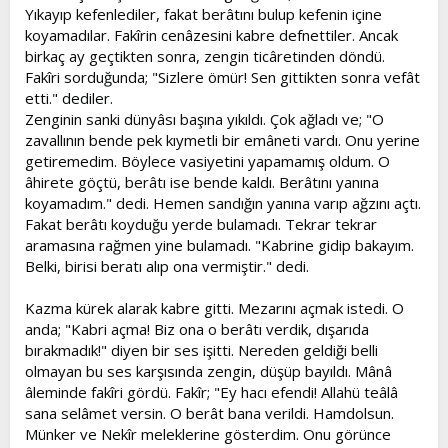
Yıkayıp kefenlediler, fakat berâtını bulup kefenin içine
koyamadılar. Fakîrin cenâzesini kabre defnettiler. Ancak
birkaç ay geçtikten sonra, zengin ticâretinden döndü.
Fakîri sorduğunda; "Sizlere ömür! Sen gittikten sonra vefât
etti." dediler.
Zenginin sanki dünyâsı başına yıkıldı. Çok ağladı ve; "O
zavallının bende pek kıymetli bir emâneti vardı. Onu yerine
getiremedim. Böylece vasiyetini yapamamış oldum. O
âhirete göçtü, berâtı ise bende kaldı. Berâtını yanına
koyamadım." dedi. Hemen sandığın yanına varıp ağzını açtı.
Fakat berâtı koyduğu yerde bulamadı. Tekrar tekrar
aramasına rağmen yine bulamadı. "Kabrine gidip bakayım.
Belki, birisi beratı alıp ona vermiştir." dedi.
Kazma kürek alarak kabre gitti. Mezarını açmak istedi. O
anda; "Kabri açma! Biz ona o berâtı verdik, dışarıda
bırakmadık!" diyen bir ses işitti. Nereden geldiği belli
olmayan bu ses karşısında zengin, düşüp bayıldı. Mânâ
âleminde fakîri gördü. Fakîr; "Ey hacı efendi! Allahü teâlâ
sana selâmet versin. O berât bana verildi. Hamdolsun.
Münker ve Nekîr meleklerine gösterdim. Onu görünce