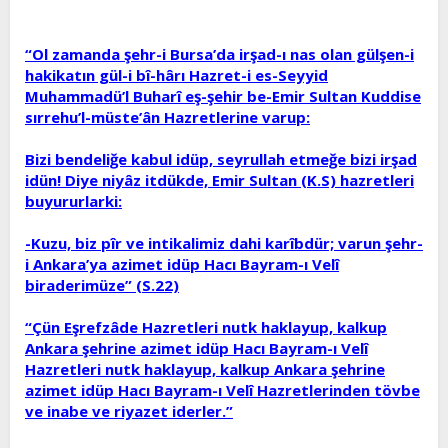
“Ol zamanda şehr-i Bursa’da irşad-ı nas olan gülşen-i
hakikatın gül-i bî-hârı Hazret-i es-Seyyid
Muhammadü’l Buharî eş-şehir be-Emir Sultan Kuddise
sırrehu’l-müste’ân Hazretlerine varup:
Bizi bendeliğe kabul idüp, seyrullah etmeğe bizi irşad
idün! Diye niyâz itdükde, Emir Sultan (K.S) hazretleri
buyururlarki:
-Kuzu, biz pîr ve intikalimiz dahi karîbdür; varun şehr-
i Ankara’ya azimet idüp Hacı Bayram-ı Velî
biraderimüze” (S.22)
“Çün Eşrefzâde Hazretleri nutk haklayup, kalkup
Ankara şehrine azimet idüp Hacı Bayram-ı Velî
Hazretleri nutk haklayup, kalkup Ankara şehrine
azimet idüp Hacı Bayram-ı Velî Hazretlerinden tövbe
ve inabe ve riyazet iderler.”