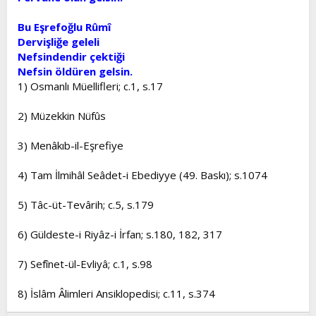
Bu Eşrefoğlu Rûmî
Dervişliğe geleli
Nefsindendir çektiği
Nefsin öldüren gelsin.
1) Osmanlı Müellifleri; c.1, s.17
2) Müzekkin Nüfûs
3) Menâkıb-il-Eşrefiye
4) Tam İlmihâl Seâdet-i Ebediyye (49. Baskı); s.1074
5) Tâc-üt-Tevârih; c.5, s.179
6) Güldeste-i Riyâz-i İrfan; s.180, 182, 317
7) Sefînet-ül-Evliyâ; c.1, s.98
8) İslâm Âlimleri Ansiklopedisi; c.11, s.374