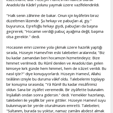
Anadolu'da Kâdirî yolunu yaymak üzere vazîfelendirildi.
"Halk senin zâhirine de bakar. Onun için kıyâfetini biraz
düzeltmen lâzımdır. Şu hırkayı ve pabuçları al, giy."
buyurunca, Eşrefoğlu hırkayı giydi, pabuçları da başına
geçirerek; "Hocamın verdiği pabuç ayağıma değil, başıma
olsa gerektir." dedi.
Hocasının emri üzerine yola çıkmak üzere hazırlık yaptığı
sırada, Hüseyin Hamevî'nin eski talebeleri aralarında; "Biz
bu kadar zamandan beri hocamızın hizmetindeyiz. Bize
himmet verilmedi. Bu Rûmî denilen ve Anadolu'dan gelen
kimseye kırk günde hem himmet, hem de icâzet verildi. Bu
nasıl iştir?" diye konuşuyorlardı. Hüseyin Hamevî, Allahü
teâlânın izniyle bu duruma vâkıf oldu. Talebelerini toplayıp
bir konuşma sırasında; "Yâ Rûmî! Bu kadar misâfirimiz
oldun. Sana bir ziyâfet veremedik. Bir ziyâfette bulunalım.
İnşâallah ondan sonra gidersin." dedi. Yemekler hazırlanıp,
talebeleri ile yeşillik bir yere gittiler. Hüseyin Hamevî suyu
bulunmayan bir yerde oturulmasını emretti. Talebeleri;
"Sultanım, burada su yoktur, namaz zamânı abdest almak