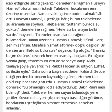
îcâb ettiğinde sıkıntı çekeriz." demelerine rağmen Hüseyin
Hamevî oturulmasını istedi. Talebeler hocalarının emri
üzerine oturdular. Namaz vakti girince abdest almak îcâb
etti. Hüseyin Hamevî, Eşrefoğlu hâriç bütün talebelerine
su aramalarını söyledi. Talebelerin; "Sultanım burada su
yoktur." demelerine rağmen; "Hele siz bir arayın belki
vardır." buyurdu. Talebeler aramalarına rağmen
bulamadılar. Bunun üzerine Hüseyin Hamevî; "Rûmî! Gerçi
sen misâfirsin. Misâfire hizmet ettirmek doğru değildir. Bir
de sen ara. Belki su bulursun." deyince, Eşrefoğlu; "Emriniz
başım üstüne." diyerek hemen aramaya başladı. Bir ağacın
yanına gidip, teyemmüm etti ve secdeye varıp Allahü
teâlâya şöyle yalvardı: "Yâ Rabbî! Hocam su istiyor. Lutfet,
su ihsân eyle." Daha sonra başını secdeden kaldırdı. Secde
ettiği yerden bir pınarın kaynadığını gördü. Hemen tası
doldurup hocasına götürdü. Hüseyin Hamevî talebelerine
dönerek; "Su olmadığını iddiâ ediyordunuz. Bakın Rûmî nasıl
bulmuş!" dedi. Talebeler hemen suyun bulunduğu yere
gittiler. Suyun daha yeni çıkıp akmaya başladığını görünce,
hocalarının Eşrefoğlu'na himmet etmesinin sebebini
anladılar.