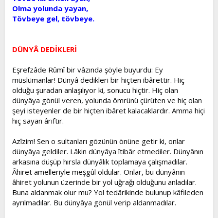
Olma yolunda yayan,
Tövbeye gel, tövbeye.
DÜNYÂ DEDİKLERİ
Eşrefzâde Rûmî bir vâzında şöyle buyurdu: Ey
müslümanlar! Dünyâ dedikleri bir hiçten ibârettir. Hiç
olduğu şuradan anlaşılıyor ki, sonucu hiçtir. Hiç olan
dünyâya gönül veren, yolunda ömrünü çürüten ve hiç olan
şeyi isteyenler de bir hiçten ibâret kalacaklardır. Amma hiçi
hiç sayan âriftir.
Azîzim! Sen o sultanları gözünün önüne getir ki, onlar
dünyâya geldiler. Lâkin dünyâya îtibâr etmediler. Dünyânın
arkasına düşüp hırsla dünyâlık toplamaya çalışmadılar.
Âhiret amelleriyle meşgûl oldular. Onlar, bu dünyânın
âhiret yolunun üzerinde bir yol uğrağı olduğunu anladılar.
Buna aldanmak olur mu? Yol tedârikinde bulunup kâfileden
ayrılmadılar. Bu dünyâya gönül verip aldanmadılar.