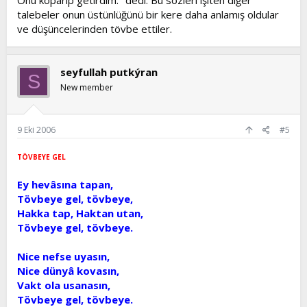
Onu koparıp getirdim." dedi. Bu sözleri işiten diğer
talebeler onun üstünlüğünü bir kere daha anlamış oldular
ve düşüncelerinden tövbe ettiler.
seyfullah putkýran
S
New member
9 Eki 2006
#5
TÖVBEYE GEL
Ey hevâsına tapan,
Tövbeye gel, tövbeye,
Hakka tap, Haktan utan,
Tövbeye gel, tövbeye.
Nice nefse uyasın,
Nice dünyâ kovasın,
Vakt ola usanasın,
Tövbeye gel, tövbeye.