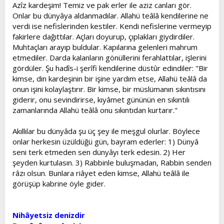
Azîz kardeşim! Temiz ve pak erler ile aziz canları gör.
Onlar bu dünyâya aldanmadılar. Allahü teâlâ kendilerine ne
verdi ise nefislerinden kestiler. Kendi nefislerine vermeyip
fakirlere dağıttılar. Açları doyurup, çıplakları giydirdiler.
Muhtaçları arayıp buldular. Kapılarına gelenleri mahrum
etmediler. Darda kalanların gönüllerini ferahlattılar, işlerini
gördüler. Şu hadîs-i şerîfi kendilerine düstûr edindiler: "Bir
kimse, din kardeşinin bir işine yardım etse, Allahü teâlâ da
onun işini kolaylaştırır. Bir kimse, bir müslümanın sıkıntısını
giderir, onu sevindirirse, kıyâmet gününün en sıkıntılı
zamanlarında Allahü teâlâ onu sıkıntıdan kurtarır."
Akıllılar bu dünyâda şu üç şey ile meşgul olurlar. Böylece
onlar herkesin üzüldüğü gün, bayram ederler: 1) Dünyâ
seni terk etmeden sen dünyâyı terk edesin. 2) Her
şeyden kurtulasın. 3) Rabbinle buluşmadan, Rabbin senden
râzı olsun. Bunlara riâyet eden kimse, Allahü teâlâ ile
görüşüp kabrine öyle gider.
Nihâyetsiz denizdir