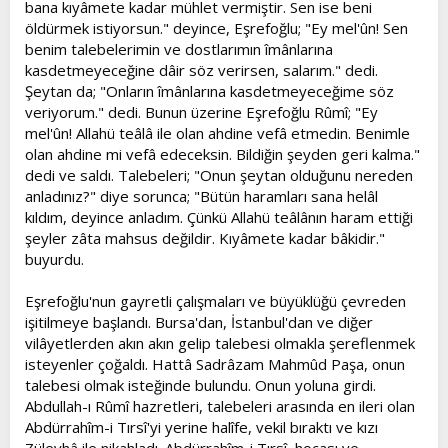
bana kıyâmete kadar mühlet vermiştir. Sen ise beni
öldürmek istiyorsun." deyince, Eşrefoğlu; "Ey mel'ûn! Sen
benim talebelerimin ve dostlarımın îmânlarına
kasdetmeyeceğine dâir söz verirsen, salarım." dedi.
Şeytan da; "Onların îmânlarına kasdetmeyeceğime söz
veriyorum." dedi. Bunun üzerine Eşrefoğlu Rûmî; "Ey
mel'ûn! Allahü teâlâ ile olan ahdine vefâ etmedin. Benimle
olan ahdine mi vefâ edeceksin. Bildiğin şeyden geri kalma."
dedi ve saldı. Talebeleri; "Onun şeytan olduğunu nereden
anladınız?" diye sorunca; "Bütün haramları sana helâl
kıldım, deyince anladım. Çünkü Allahü teâlânın haram ettiği
şeyler zâta mahsus değildir. Kıyâmete kadar bâkidir."
buyurdu.
Eşrefoğlu'nun gayretli çalışmaları ve büyüklüğü çevreden
işitilmeye başlandı. Bursa'dan, İstanbul'dan ve diğer
vilâyetlerden akın akın gelip talebesi olmakla şereflenmek
isteyenler çoğaldı. Hattâ Sadrâzam Mahmûd Paşa, onun
talebesi olmak isteğinde bulundu. Onun yoluna girdi.
Abdullah-ı Rûmî hazretleri, talebeleri arasında en ileri olan
Abdürrahîm-i Tırsî'yi yerine halîfe, vekil bıraktı ve kızı