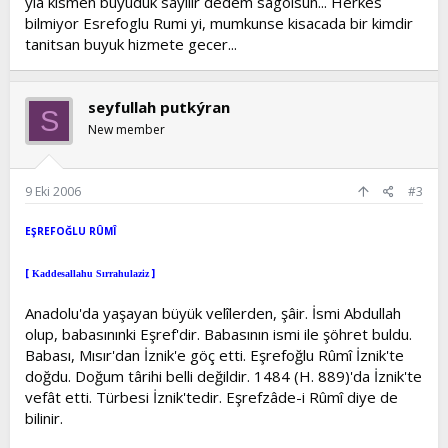
yla kismen buyuduk sayilir dedem sagolsun... Herkes
bilmiyor Esrefoglu Rumi yi, mumkunse kisacada bir kimdir
tanitsan buyuk hizmete gecer...
seyfullah putkýran
S
New member
9 Eki 2006
#3
EŞREFOĞLU RÛMÎ
[
]
Kaddesallahu Sırrahulaziz
Anadolu'da yaşayan büyük velîlerden, şâir. İsmi Abdullah
olup, babasınınki Eşref'dir. Babasının ismi ile şöhret buldu.
Babası, Mısır'dan İznik'e göç etti. Eşrefoğlu Rûmî İznik'te
doğdu. Doğum târihi belli değildir. 1484 (H. 889)'da İznik'te
vefât etti. Türbesi İznik'tedir. Eşrefzâde-i Rûmî diye de
bilinir.