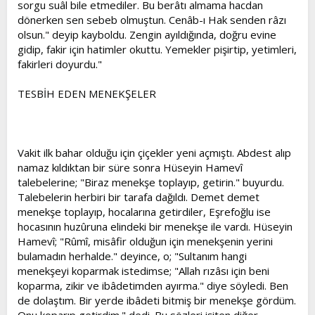
sorgu suâl bile etmediler. Bu berâtı almama hacdan
dönerken sen sebeb olmuştun. Cenâb-ı Hak senden râzı
olsun." deyip kayboldu. Zengin ayıldığında, doğru evine
gidip, fakir için hatimler okuttu. Yemekler pişirtip, yetimleri,
fakirleri doyurdu."
TESBİH EDEN MENEKŞELER
Vakit ilk bahar olduğu için çiçekler yeni açmıştı. Abdest alıp
namaz kıldıktan bir süre sonra Hüseyin Hamevî
talebelerine; "Biraz menekşe toplayıp, getirin." buyurdu.
Talebelerin herbiri bir tarafa dağıldı. Demet demet
menekşe toplayıp, hocalarına getirdiler, Eşrefoğlu ise
hocasının huzûruna elindeki bir menekşe ile vardı. Hüseyin
Hamevî; "Rûmî, misâfir olduğun için menekşenin yerini
bulamadın herhalde." deyince, o; "Sultanım hangi
menekşeyi koparmak istedimse; "Allah rızâsı için beni
koparma, zikir ve ibâdetimden ayırma." diye söyledi. Ben
de dolaştım. Bir yerde ibâdeti bitmiş bir menekşe gördüm.