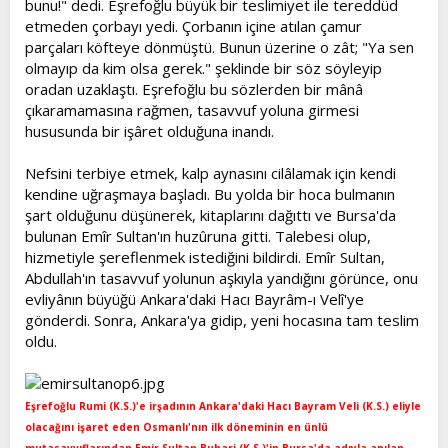
bunu!" dedi. Eşrefoğlu büyük bir teslimiyet ile tereddüd
etmeden çorbayı yedi. Çorbanın içine atılan çamur
parçaları köfteye dönmüştü. Bunun üzerine o zât; "Ya sen
olmayıp da kim olsa gerek." şeklinde bir söz söyleyip
oradan uzaklaştı. Eşrefoğlu bu sözlerden bir mânâ
çıkaramamasına rağmen, tasavvuf yoluna girmesi
hususunda bir işâret olduğuna inandı.
Nefsini terbiye etmek, kalp aynasını cilâlamak için kendi
kendine uğraşmaya başladı. Bu yolda bir hoca bulmanın
şart olduğunu düşünerek, kitaplarını dağıttı ve Bursa'da
bulunan Emîr Sultan'ın huzûruna gitti. Talebesi olup,
hizmetiyle şereflenmek istediğini bildirdi. Emîr Sultan,
Abdullah'ın tasavvuf yolunun aşkıyla yandığını görünce, onu
evliyânın büyüğü Ankara'daki Hacı Bayrâm-ı Velî'ye
gönderdi. Sonra, Ankara'ya gidip, yeni hocasına tam teslim
oldu.
Eşrefoğlu Rumi (K.S.)'e irşadının Ankara'daki Hacı Bayram Veli (K.S.) eliyle
olacağını işaret eden Osmanlı'nın ilk döneminin en ünlü
mutasavvıflarından Emir Sultan Buhari (K.S.)'in Bursa'da adıyla anılan