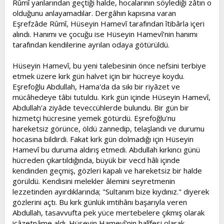
Rûmî yanlarından geçtiği halde, hocalarının söylediği zâtın o
olduğunu anlayamadılar. Dergâhın kapısına varan
Eşrefzâde Rûmî, Hüseyin Hamevî tarafından îtibârla içeri
alındı. Hanımı ve çocuğu ise Hüseyin Hamevî'nin hanımı
tarafından kendilerine ayrılan odaya götürüldü.
Hüseyin Hamevî, bu yeni talebesinin önce nefsini terbiye
etmek üzere kırk gün halvet için bir hücreye koydu.
Eşrefoğlu Abdullah, Hama'da da sıkı bir riyâzet ve
mücâhedeye tâbi tutuldu. Kırk gün içinde Hüseyin Hamevî,
Abdullah'a ziyâde teveccühlerde bulundu. Bir gün bir
hizmetçi hücresine yemek götürdü. Eşrefoğlu'nu
hareketsiz görünce, öldü zannedip, telaşlandı ve durumu
hocasına bildirdi. Fakat kırk gün dolmadığı için Hüseyin
Hamevî bu duruma aldırış etmedi. Abdullah kırkıncı günü
hücreden çıkartıldığında, büyük bir vecd hâli içinde
kendinden geçmiş, gözleri kapalı ve hareketsiz bir halde
görüldü. Kendisini melekler âlemini seyretmenin
lezzetinden ayırdıklarında; "Sultanım bize kıydınız." diyerek
gözlerini açtı. Bu kırk günlük imtihânı başarıyla veren
Abdullah, tasavvufta pek yüce mertebelere çıkmış olarak
icâzetnâme aldı. Hüseyin Hamevî'nin halîfesi olarak