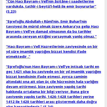
“Çün Hacı Bayram-ı Velî’nin âsitâne-i saadetlerine
vardukda, tathîr-i beytü’l-helâ ile emir buyururlar”
(S.23)
“Eşrefoğlu Abdullah-ı Rûmî’nin, Emir Buharî’nin
tavsiyesi ile mürid olmak üzere Ankara’ya gelip Hacı
Bayram-ı Velî’ye damad olmasının da bu tarihler
arasında cereyan ettiğini varsaymak yanlış olmaz.”
“Hacı Bayram-ı Velî Hazretlerinin zaviyesinde on bir
yıl süre imamlık yaptığını bizzat kendisi ifade
etmektedir .”
“Eşrefoğlu’nun Havı Bayram-ı Velî’ye intisab tarihi en
geç 1421 olup bu zaviyede on bir yıl imamlık yaptığını
bizzat kendisinin ifade etmesi, ayrıca caminin
altındaki ona ait olan üç çile hücresinin hala varlığını
devam ettirmesi, bize zaviyenin yapılış tarihi
hakkında ortalama bir bilgi veriyor. Buna göre
zaviyenin yapılış tarihi, 1426-1428 tarihleri yerine
1412 ile 1420 tarihleri arası göstermek daha doğru
olur kanaatindeyiz.” (S.24)