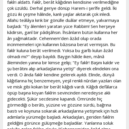
fakîri aldattı. Fakîr, berât kâğıdının kendisine verilmediğine
çok üzüldü. Derhal geriye dönüp Harem-i şerîfe geldi. İki
gözü iki çeşme hâlinde, kanlı yaşlar akıtarak çok inledi.
Allahü teâlâya kırık bir gönülle duâlar etmeye, yalvarmaya
başladı: "Ey âlemleri yaratan yüce Rabbim! Sen herşeye
kâdirsin, ganî bir pâdişâhsın. İhsânların bütün kullarına her
ân yağmaktadır. Cehennem'den âzâd olup orada
incinmemeleri için kullarının bâzısına berat vermişsin. Bu
fakîr kuluna berât verilmedi. Yoksa bu garîb kulun âzâd
olmadı mı?" deyip bayıldı. Baygın hâlde iken, mânâ
âleminden yanına bir kimse gelip; "Ey fakîr! Başını kaldır ve
şu berâtını alıp arkadaşlarına yetiş!" diyerek elindekini ona
verdi. O ânda fakîr kendine gelerek ayıldı. Elinde, dünyâ
kâğıtlarına hiç benzemeyen, yeşil renkli nûrdan yazıları olan
ve misk gibi kokan bir berât kâğıdı vardı. Kâğıdı defâlarca
öpüp başına koyan fakîrin sevincinden neredeyse aklı
gidecekti. Şükür secdesine kapandı. Ömründe hiç
görmediği o berâtı, yüzüne ve gözüne sürdü, bağrına
bastı ve koynuna sokarak arkadaşlarına yetişmek için hızlı
adımlarla yürümeğe başladı. Arkadaşları, geriden fakîrin
geldiğini görünce gülüşmeğe başladılar. Yanlarına soluk