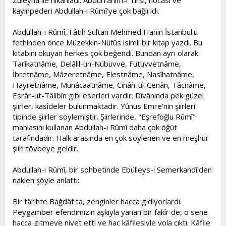
Züleyhâ ile nikahladı. Abdürrahîm-i Tırsî, hocası ve
kayınpederi Abdullah-ı Rûmî'ye çok bağlı idi.
Abdullah-ı Rûmî, Fâtih Sultan Mehmed Hanın İstanbul'u
fethinden önce Müzekkin-Nüfûs isimli bir kitap yazdı. Bu
kitabını okuyan herkes çok beğendi. Bundan ayrı olarak
Tarîkatnâme, Delâlil-ün-Nübüvve, Fütüvvetnâme,
İbretnâme, Mâzeretnâme, Elestnâme, Nasîhatnâme,
Hayretnâme, Münâcaatnâme, Cinân-ül-Cenân, Tâcnâme,
Esrâr-ut-Tâlibîn gibi eserleri vardır. Dîvânında pek güzel
şiirler, kasîdeler bulunmaktadır. Yûnus Emre'nin şiirleri
tipinde şiirler söylemiştir. Şiirlerinde, "Eşrefoğlu Rûmî"
mahlasını kullanan Abdullah-ı Rûmî daha çok öğüt
tarafındadır. Halk arasında en çok söylenen ve en meşhur
şiiri tövbeye geldir.
Abdullah-ı Rûmî, bir sohbetinde Ebülleys-i Semerkandî'den
naklen şöyle anlattı:
Bir târihte Bağdât'ta, zenginler hacca gidiyorlardı.
Peygamber efendimizin aşkıyla yanan bir fakîr de, o sene
hacca gitmeye niyet etti ve hac kâfilesiyle yola çıktı. Kâfile