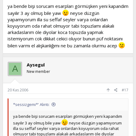
ya bende bişi sorucam esarpları görmüşken yeni kapandım
sayılır 3 ay olmuş bile yaw
neyse düzgün
yapamıyorum illa su seffaf seyler varya onlardan
koyuyorum oda rahat olmuyor tabi topuzlamı alakalı
arkadaslarım öle diyolar koca topuzda yapmak
istemiyorum cok dikkat cekici oluyor bunun püf noktasını
bilen varmı el alışkanlığımı ne bu zamanla olurmu acep
Aysegul
A
New member
20 Kas 2006
#17
*sessizgemi*' Alıntı:
ya bende bişi sorucam esarpları görmüşken yeni kapandım
sayılır 3 ay olmuş bile yaw
neyse düzgün yapamıyorum
illa su seffaf seyler varya onlardan koyuyorum oda rahat
olmuyor tabi topuzlamı alakalı arkadaslarım öle diyolar