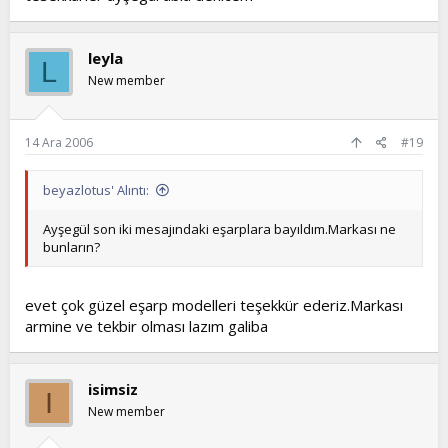
leyla
L
New member
14 Ara 2006
#19
beyazlotus' Alıntı:
Ayşegül son iki mesajındaki eşarplara bayıldım.Markası ne
bunların?
evet çok güzel eşarp modelleri teşekkür ederiz.Markası
armine ve tekbir olması lazım galiba
isimsiz
I
New member