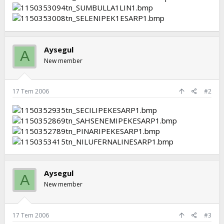
t
i
a
h
n
i
Aysegul
A
New member
17 Tem 2006
#2
Aysegul
A
New member
17 Tem 2006
#3