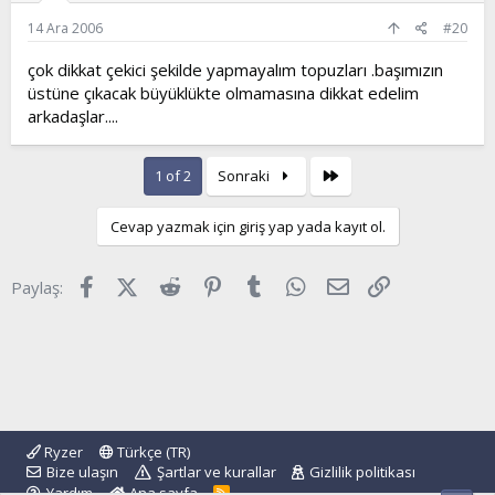
14 Ara 2006
#20
çok dikkat çekici şekilde yapmayalım topuzları .başımızın
üstüne çıkacak büyüklükte olmamasına dikkat edelim
arkadaşlar....
Son
1 of 2
Sonraki
Cevap yazmak için giriş yap yada kayıt ol.
Facebook
X (Twitter)
Reddit
Pinterest
Tumblr
WhatsApp
E-posta
Link
Paylaş:
Ryzer
Türkçe (TR)
Bize ulaşın
Şartlar ve kurallar
Gizlilik politikası
Yardım
Ana sayfa
R