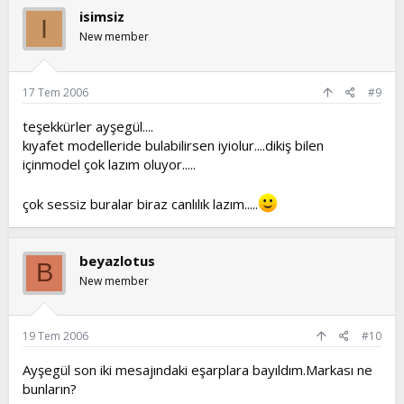
isimsiz
I
New member
17 Tem 2006
#9
teşekkürler ayşegül....
kıyafet modelleride bulabilirsen iyiolur....dikiş bilen
içinmodel çok lazım oluyor.....
çok sessiz buralar biraz canlılık lazım.....
beyazlotus
B
New member
19 Tem 2006
#10
Ayşegül son iki mesajındaki eşarplara bayıldım.Markası ne
bunların?