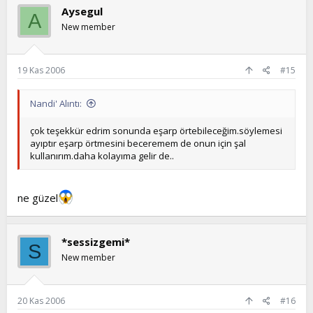
Aysegul
A
New member
19 Kas 2006
#15
Nandi' Alıntı:
çok teşekkür edrim sonunda eşarp örtebileceğim.söylemesi
ayıptır eşarp örtmesini beceremem de onun için şal
kullanırım.daha kolayıma gelir de..
ne güzel
*sessizgemi*
S
New member
20 Kas 2006
#16