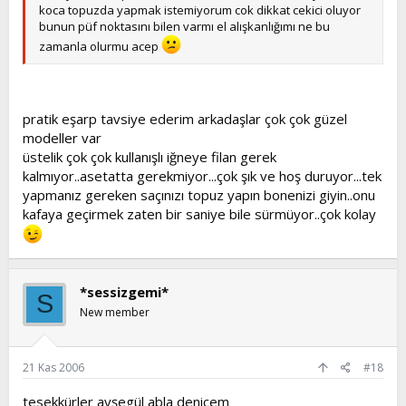
koca topuzda yapmak istemiyorum cok dikkat cekici oluyor
bunun püf noktasını bilen varmı el alışkanlığımı ne bu
zamanla olurmu acep
pratik eşarp tavsiye ederim arkadaşlar çok çok güzel
modeller var
üstelik çok çok kullanışlı iğneye filan gerek
kalmıyor..asetatta gerekmiyor...çok şık ve hoş duruyor...tek
yapmanız gereken saçınızı topuz yapın bonenizi giyin..onu
kafaya geçirmek zaten bir saniye bile sürmüyor..çok kolay
*sessizgemi*
S
New member
21 Kas 2006
#18
tesekkürler ayşegül abla denicem