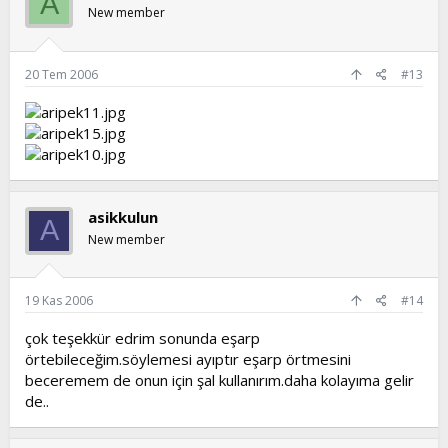
A
New member
20 Tem 2006
#13
asikkulun
A
New member
19 Kas 2006
#14
çok teşekkür edrim sonunda eşarp
örtebileceğim.söylemesi ayıptır eşarp örtmesini
beceremem de onun için şal kullanırım.daha kolayıma gelir
de..