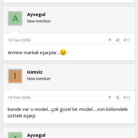
Aysegul
A
New member
19 Tem 2006
#11
Armine markalı eşarplar...
isimsiz
I
New member
19 Tem 2006
#12
bende var o model....çok güzel bir model.....son bölümdeki
üstteki eşarp
Aysegul