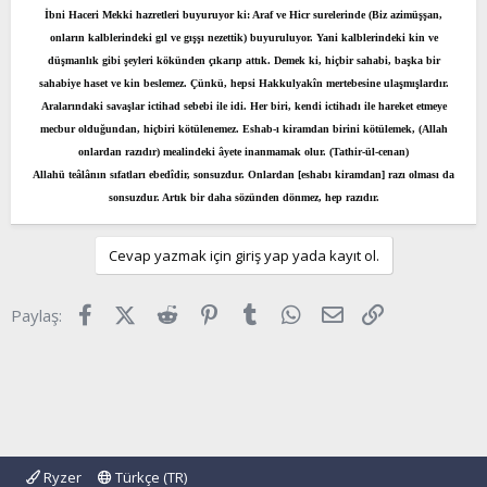
İbni Haceri Mekki hazretleri buyuruyor ki: Araf ve Hicr surelerinde (Biz azimüşşan,
onların kalblerindeki gıl ve gışşı nezettik) buyuruluyor. Yani kalblerindeki kin ve
düşmanlık gibi şeyleri kökünden çıkarıp attık. Demek ki, hiçbir sahabi, başka bir
sahabiye haset ve kin beslemez. Çünkü, hepsi Hakkulyakîn mertebesine ulaşmışlardır.
Aralarındaki savaşlar ictihad sebebi ile idi. Her biri, kendi ictihadı ile hareket etmeye
mecbur olduğundan, hiçbiri kötülenemez. Eshab-ı kiramdan birini kötülemek, (Allah
onlardan razıdır) mealindeki âyete inanmamak olur. (Tathir-ül-cenan)
Allahü teâlânın sıfatları ebedîdir, sonsuzdur. Onlardan [eshabı kiramdan] razı olması da
sonsuzdur. Artık bir daha sözünden dönmez, hep razıdır.
Cevap yazmak için giriş yap yada kayıt ol.
Facebook
X (Twitter)
Reddit
Pinterest
Tumblr
WhatsApp
E-posta
Link
Paylaş:
Ryzer
Türkçe (TR)