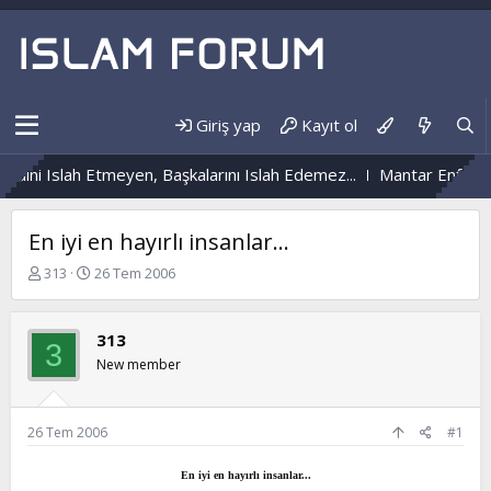
Giriş yap
Kayıt ol
dini Islah Etmeyen, Başkalarını Islah Edemez...
Mantar Enfeksiy
En iyi en hayırlı insanlar...
K
B
313
26 Tem 2006
o
a
n
ş
b
l
313
3
u
a
New member
y
n
u
g
b
ı
a
ç
26 Tem 2006
#1
ş
t
l
a
En iyi en hayırlı insanlar...
a
r