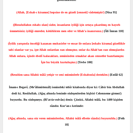
(Allah, [Eshab-ı kiramın] hepsine de en güzeli [cenneti] vâdetmiştir!)
[Nisa 95]
([Resulullahın eshabı olan] sizler, insanların iyiliği için ortaya çıkarılmış en hayırlı
ümmetsiniz; iyiliği emreder, kötülükten men eder ve Allah’a inanırsınız.)
[Âli İmran 110]
(İyilik yarışında önceliği kazanan muhacirler ve ensar ile onlara [eshabı kirama] güzellikle
tabi olanlar var ya, işte Allah onlardan razı olmuştur, onlar da Allah’tan razı olmuşlardır.
Allah onlara, içinde ebedî kalacakları, zemininden ırmaklar akan cennetler hazırlamıştır.
İşte bu büyük kurtuluştur.)
[Tevbe 100]
(Resulüm sana Allahü teâlâ yetişir ve seni müminlerle [Eshabınla] destekler.)
[Enfâl 62]
İmam-ı Begavî, (Me’âlimüttenzîl) ismindeki tefsîr kitabında diyor ki: Câbir bin Abdullah
dedi ki, Resûlullah, (Ağaç altında benimle sözleşenlerden hiçbiri Cehenneme girmez!)
buyurdu. Bu sözleşmeye, (Bî’at-ür-rıdvân) denir. Çünkü, Allahü teâlâ, bu 1400 kişiden
râzıdır. Kur’an-ı kerimde:
(Ağaç altında, sana söz veren müminlerden, Allahü teâlâ elbette râzıdır) buyuruldu.)
[Feth
18]