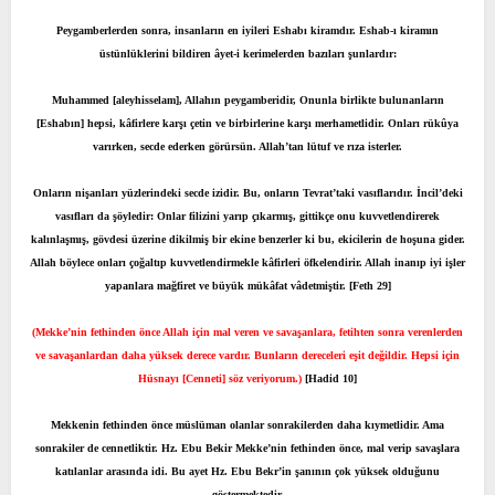
t
i
Peygamberlerden sonra, insanların en iyileri Eshabı kiramdır. Eshab-ı kiramın
a
h
üstünlüklerini bildiren âyet-i kerimelerden bazıları şunlardır:
n
i
Muhammed [aleyhisselam], Allahın peygamberidir, Onunla birlikte bulunanların
[Eshabın] hepsi, kâfirlere karşı çetin ve birbirlerine karşı merhametlidir. Onları rükûya
varırken, secde ederken görürsün. Allah’tan lütuf ve rıza isterler.
Onların nişanları yüzlerindeki secde izidir. Bu, onların Tevrat’taki vasıflarıdır. İncil’deki
vasıfları da şöyledir: Onlar filizini yarıp çıkarmış, gittikçe onu kuvvetlendirerek
kalınlaşmış, gövdesi üzerine dikilmiş bir ekine benzerler ki bu, ekicilerin de hoşuna gider.
Allah böylece onları çoğaltıp kuvvetlendirmekle kâfirleri öfkelendirir. Allah inanıp iyi işler
yapanlara mağfiret ve büyük mükâfat vâdetmiştir. [Feth 29]
(Mekke’nin fethinden önce Allah için mal veren ve savaşanlara, fetihten sonra verenlerden
ve savaşanlardan daha yüksek derece vardır. Bunların dereceleri eşit değildir. Hepsi için
Hüsnayı [Cenneti] söz veriyorum.)
[Hadid 10]
Mekkenin fethinden önce müslüman olanlar sonrakilerden daha kıymetlidir. Ama
sonrakiler de cennetliktir. Hz. Ebu Bekir Mekke’nin fethinden önce, mal verip savaşlara
katılanlar arasında idi. Bu ayet Hz. Ebu Bekr’in şanının çok yüksek olduğunu
göstermektedir.