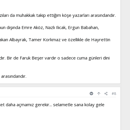
ları da muhakkak takip ettiğim köşe yazarları arasındandır.
nun dışında Emre Aköz, Nazlı Ilıcak, Ergun Babahan,
Hakan Albayrak, Tamer Korkmaz ve özellikle de Hayrettin
r. Bir de Faruk Beşer vardır o sadece cuma günleri dini
arasındandır.
#8
nket daha açmamız gerekir... selametle sana kolay gele