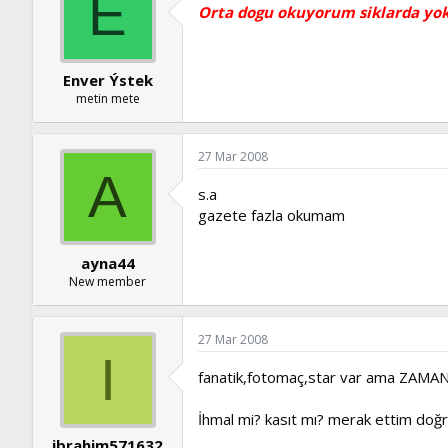
E
Orta dogu okuyorum siklarda yok.
Enver Ýstek
metin mete
27 Mar 2008
A
s.a
gazete fazla okumam
ayna44
New member
27 Mar 2008
I
fanatik,fotomaç,star var ama ZAMAN yok!!
İhmal mi? kasıt mı? merak ettim doğ
ibrahim571632