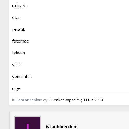
ş
t
mıllıyet
l
a
a
r
t
i
star
a
h
n
i
fanatık
fotomac
takvım
vakıt
yenı safak
dıger
Kullanılan toplam oy
0
Anket kapatılmış
11 Nis 2008
.
istanbluerdem