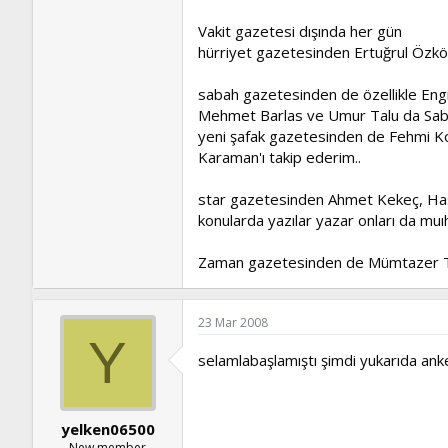
Vakit gazetesi dışında her gün
hürriyet gazetesinden Ertuğrul Özkök
sabah gazetesinden de özellikle Engi
Mehmet Barlas ve Umur Talu da Sabah
yeni şafak gazetesinden de Fehmi Kor
Karaman'ı takip ederim..
star gazetesinden Ahmet Kekeç, Hasa
konularda yazılar yazar onları da muı
Zaman gazetesinden de Mümtazer Tür
23 Mar 2008
Y
selamlabaşlamıştı şimdi yukarıda anke
yelken06500
New member