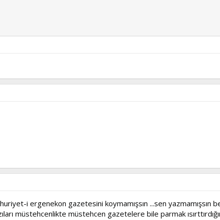
hayatýn ýcýnden
uriyet-i ergenekon gazetesini koymamışsın ...sen yazmamışsın ben
ları müstehcenlikte müstehcen gazetelere bile parmak ısırttırdığ