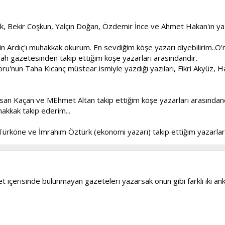
, Bekir Coşkun, Yalçın Doğan, Özdemir İnce ve Ahmet Hakan'ın yazı
n Ardıç'ı muhakkak okurum. En sevdiğim köşe yazarı diyebilirim..O'
 gazetesinden takip ettiğim köşe yazarları arasındandır.
u'nun Taha Kıcanç müstear ismiyle yazdığı yazıları, Fikri Akyüz, 
n Kaçan ve MEhmet Altan takip ettiğim köşe yazarları arasındandı
hakkak takip ederim...
köne ve İmrahim Öztürk (ekonomi yazarı) takip ettiğim yazarlar 
t içerisinde bulunmayan gazeteleri yazarsak onun gibi farklı iki a