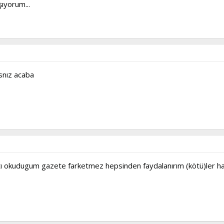
şıyorum...
snız acaba
ştı okudugum gazete farketmez hepsinden faydalanırım (kötü)ler ha