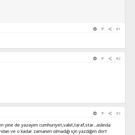
#1
#2
#3
 yine de yazayım cumhuriyet,vakit,taraf,star...aslında
ından ve o kadar zamanım olmadığı için yazdığım dört