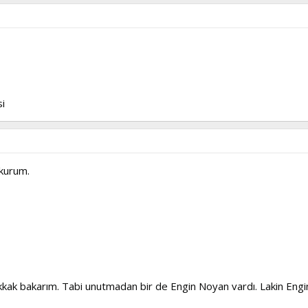
i
okurum.
ak bakarım. Tabi unutmadan bir de Engin Noyan vardı. Lakin Engin 