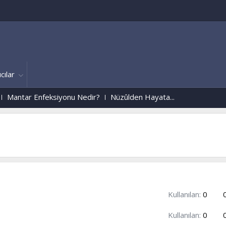
cılar
feksiyonu Nedir?
Nüzûlden Hayata...
Kullanılan:
0
Kullanılan:
0