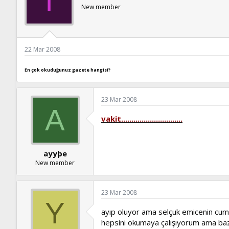
I
New member
22 Mar 2008
En çok okuduğunuz gazete hangisi?
23 Mar 2008
A
vakit..............................
ayyþe
New member
23 Mar 2008
Y
ayıp oluyor ama selçuk emicenin cumh
hepsini okumaya çalışıyorum ama bazı