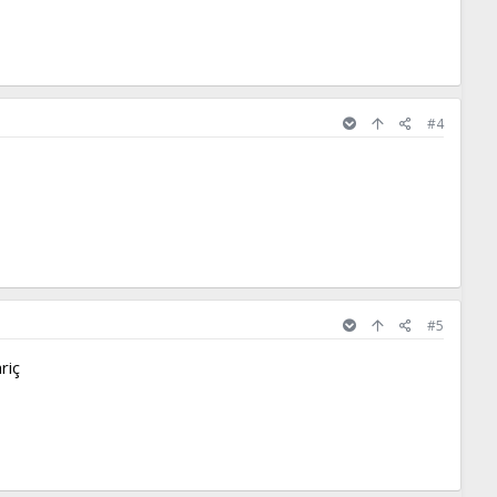
#4
#5
riç