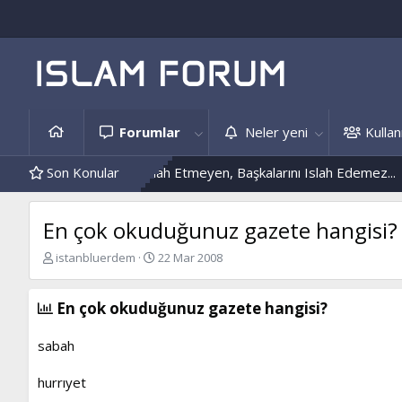
Forumlar
Neler yeni
Kullanı
Kendini Islah Etmeyen, Başkalarını Islah Edemez...
Son Konular
Mantar En
En çok okuduğunuz gazete hangisi?
K
B
istanbluerdem
22 Mar 2008
o
a
n
ş
b
l
En çok okuduğunuz gazete hangisi?
u
a
y
n
sabah
u
g
b
ı
hurrıyet
a
ç