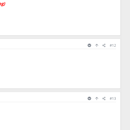
ng)
#12
#13