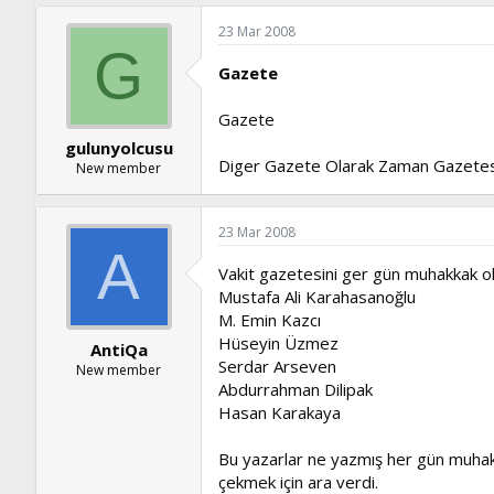
23 Mar 2008
G
Gazete
Gazete
gulunyolcusu
Diger Gazete Olarak Zaman Gazetes
New member
23 Mar 2008
A
Vakit gazetesini ger gün muhakkak 
Mustafa Ali Karahasanoğlu
M. Emin Kazcı
Hüseyin Üzmez
AntiQa
Serdar Arseven
New member
Abdurrahman Dilipak
Hasan Karakaya
Bu yazarlar ne yazmış her gün muhakk
çekmek için ara verdi.