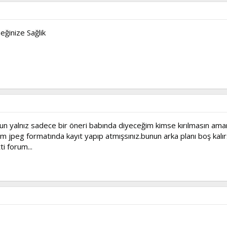
eğinize Sağlik
un yalnız sadece bir öneri babında diyeceğim kimse kırılmasın aman
ım jpeg formatında kayıt yapıp atmışsınız.bunun arka planı boş kalırs
i forum...