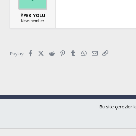
ÝPEK YOLU
New member
Facebook
X (Twitter)
Reddit
Pinterest
Tumblr
WhatsApp
E-posta
Link
Paylaş:
Ryzer
Türkçe (TR)
Bu site çerezler k