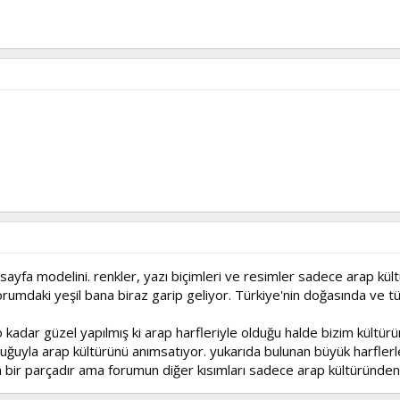
 modelini. renkler, yazı biçimleri ve resimler sadece arap kültürü
rumdaki yeşil bana biraz garip geliyor. Türkiye'nin doğasında ve tür
o kadar güzel yapılmış ki arap harfleriyle olduğu halde bizim kültü
uyla arap kültürünü anımsatıyor. yukarıda bulunan büyük harflerle İs
 bir parçadır ama forumun diğer kısımları sadece arap kültüründen 