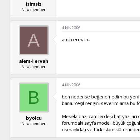
isimsiz
New member
4 Nis 2006
A
amin ecmain..
alem-i ervah
New member
4 Nis 2006
B
ben nedense beğenemedim bu yeni sayfa
bana. Yeşil rengini severim ama bu fo
Mesela bazı camilerdeki hat yazıları 
byolcu
forumdaki sayfa modeli büyük çoğunluğ
New member
osmanlıdan ve türk islam kültüründen