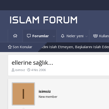
Forumlar
Neler yeni
Kullanı
is Örnekleri
Son Konular
Kendini Islah Etmeyen, Başkalarını Islah Edemez...
ellerine sağlık...
K
B
isimsiz
4 Nis 2006
o
a
n
ş
b
l
u
a
I
isimsiz
y
n
u
g
New member
b
ı
a
ç