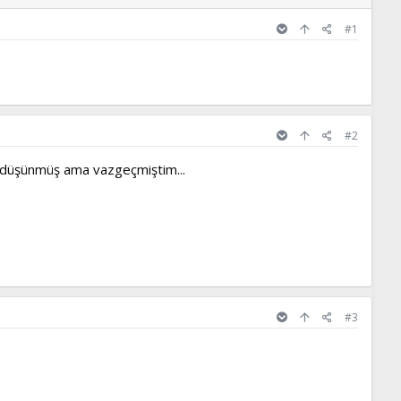
#1
#2
ı düşünmüş ama vazgeçmiştim...
#3