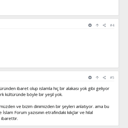
#4
#5
nden ibaret olup islamla hiç bir alakası yok gibi geliyor
k kültüründe böyle bir yeşil yok.
rümüzden ve bizim dinimizden bir şeyleri anlatıyor. ama bu
lam Forum yazısının etrafındaki kılıçlar ve hilal
ibarettir.