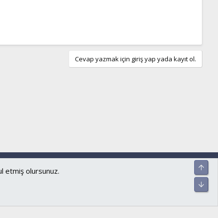
Cevap yazmak için giriş yap yada kayıt ol.
ar ve kurallar
Gizlilik politikası
Yardım
Ana sayfa
R
Üst
S
ul etmiş olursunuz.
S
Alt