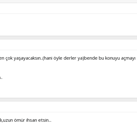
den çok yaşayacaksın..(hani öyle derler ya)bende bu konuyu açmay
..
ı,uzun ömür ihsan etsin...