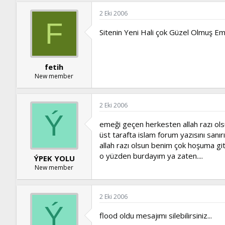
2 Eki 2006
F
Sitenin Yeni Hali çok Güzel Olmuş Em
fetih
New member
2 Eki 2006
Ý
emeği geçen herkesten allah razı ols
üst tarafta islam forum yazısını sanır
allah razı olsun benim çok hoşuma gitt
o yüzden burdayım ya zaten....
ÝPEK YOLU
New member
2 Eki 2006
Ý
flood oldu mesajımı silebilirsiniz...