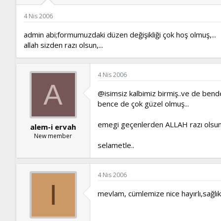
ş
t
l
a
4 Nis 2006
a
r
t
i
admin abi;formumuzdaki düzen değişikliği çok hoş olmuş,...
a
h
allah sizden razı olsun,...
n
i
4 Nis 2006
A
@isimsiz kalbimiz birmiş..ve de ben
bence de çok güzel olmuş...
emegi geçenlerden ALLAH razı olsun
alem-i ervah
New member
selametle..
4 Nis 2006
I
mevlam, cümlemize nice hayırlı,sağlıkl