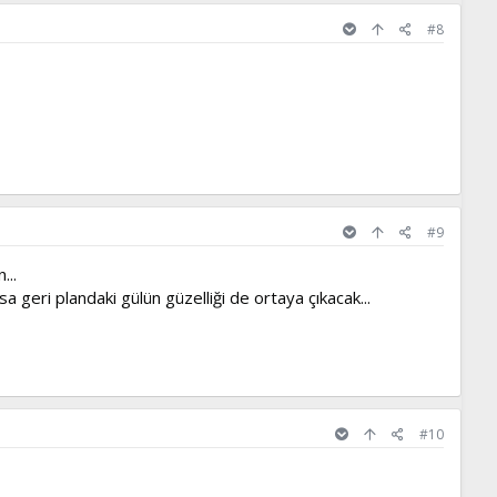
#8
#9
...
a geri plandaki gülün güzelliği de ortaya çıkacak...
#10