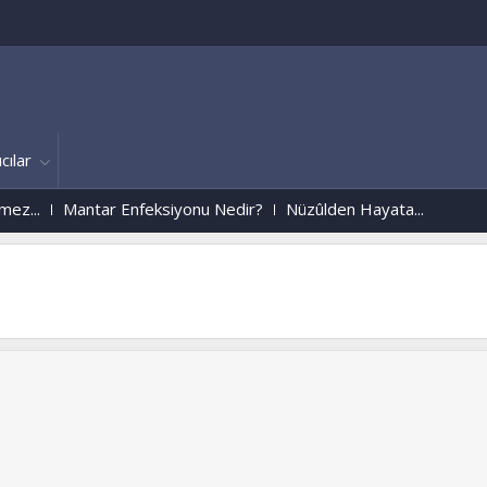
cılar
Mantar Enfeksiyonu Nedir?
Nüzûlden Hayata...
Köln/ALMANYA