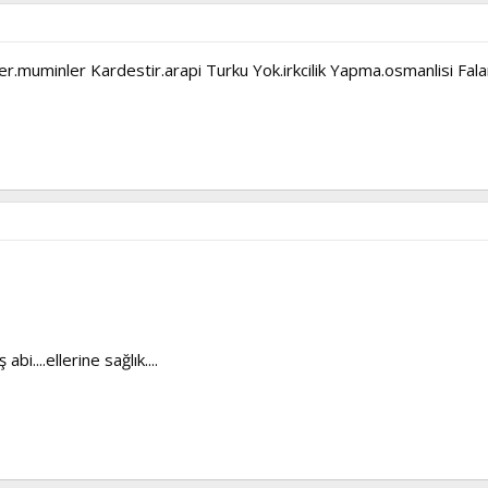
r.muminler Kardestir.arapi Turku Yok.irkcilik Yapma.osmanlisi Fala
i....ellerine sağlık....