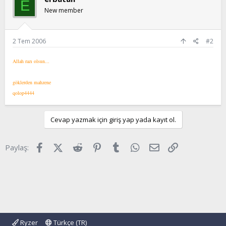
E
New member
2 Tem 2006
#2
Allah razı olsun...
göklerden mahzene
qolop4444
Cevap yazmak için giriş yap yada kayıt ol.
Facebook
X (Twitter)
Reddit
Pinterest
Tumblr
WhatsApp
E-posta
Link
Paylaş:
Ryzer
Türkçe (TR)