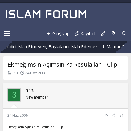
Giriş yap
Kayıt ol
Kendini Islah Etmeyen, Başkalarını Islah Edemez...
Mantar Enfek
Ekmeğimsin Aşımsın Ya Resulallah - Clip
K
B
313
24 Haz 2006
o
a
n
ş
b
l
313
3
u
a
New member
y
n
u
g
b
ı
a
ç
24 Haz 2006
#1
ş
t
l
a
Ekmeğimsin Aşımsın Ya Resulallah - Clip
a
r