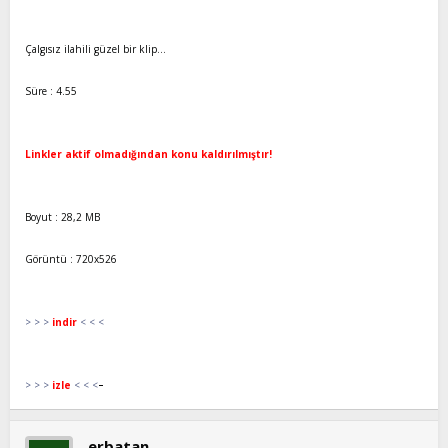
t
i
a
h
Çalgısız ilahili güzel bir klip...
n
i
Süre : 4.55
Linkler aktif olmadığından konu kaldırılmıştır!
Boyut : 28,2 MB
Görüntü : 720x526
> > >
indir
< < <
-
> > >
izle
< < <
erbatan