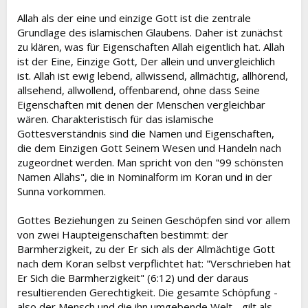
t
i
Allah als der eine und einzige Gott ist die zentrale
a
h
Grundlage des islamischen Glaubens. Daher ist zunächst
n
i
zu klären, was für Eigenschaften Allah eigentlich hat. Allah
ist der Eine, Einzige Gott, Der allein und unvergleichlich
ist. Allah ist ewig lebend, allwissend, allmächtig, allhörend,
allsehend, allwollend, offenbarend, ohne dass Seine
Eigenschaften mit denen der Menschen vergleichbar
wären. Charakteristisch für das islamische
Gottesverständnis sind die Namen und Eigenschaften,
die dem Einzigen Gott Seinem Wesen und Handeln nach
zugeordnet werden. Man spricht von den "99 schönsten
Namen Allahs", die in Nominalform im Koran und in der
Sunna vorkommen.
Gottes Beziehungen zu Seinen Geschöpfen sind vor allem
von zwei Haupteigenschaften bestimmt: der
Barmherzigkeit, zu der Er sich als der Allmächtige Gott
nach dem Koran selbst verpflichtet hat: "Verschrieben hat
Er Sich die Barmherzigkeit" (6:12) und der daraus
resultierenden Gerechtigkeit. Die gesamte Schöpfung -
also der Mensch und die ihn umgebende Welt - gilt als