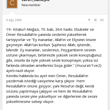
C
New member
6 Ağu 2006
#2
19- Kitabu’l-Meğazi, 70. bab, 364. hadis: Ebubekir ve
Ömer Resulullah’ın yanında seslerini yükselterek
tartışıyorlar ve “Ey inananlar, Allah’ın ve Elçisinin önüne
geçmeyin. Allah'tan korkun. Şüphesiz Allah, işitendir,
bilendir. Ey inananlar, seslerinizi, Peygamberin sesinin
üstüne çıkarmayın, birbirinizle yüksek sesle konuştuğunuz
gibi, onunla da öyle yüksek sesle konuşmayın; yoksa siz
farkında olmadan amelleriniz boşa gider.” (Hucurat/1ve2)
ayeti nazil oluyor.
Kendisi hakkında bu ayet inen Ömer, Resulullah’ın
yazdırmak istediği vasiyetine karşı çıkıyor. Hem
Resulullah’ın önüne geçiyor; yani Resul’ün değil, kendi
sözünü yaptırmaya çalışıyor ve hem de Resulullah’ın
yanında sesini yine yükseltiyor ve diğerlerinin de sesini
yükseltmesine sebep oluyor.