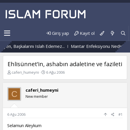
Giriş yap
Kayıt ol
şkalarını Islah Edemez...
Mantar Enfeksiyonu Nedir?
Nüzûlden
Ehlisünnet’in, ashabın adaletine ve fazileti
K
B
caferi_humeyni
6 Ağu 2006
o
a
n
ş
b
l
caferi_humeyni
C
u
a
New member
y
n
u
g
b
ı
a
ç
6 Ağu 2006
#1
ş
t
l
a
Selamun Aleykum
a
r