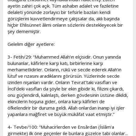
ayetin zahiri çok açık. Tüm ashabın adalet ve faziletine
delaleti yönünde zorlayıcı bir tefsirle bazıları kendi
görüşlerini kuvvetlendirmeye çalışsalar da, aklı başında
hiçbir Ehlisünnet âlimi onların sözlerini destekleyecek bir
şey dememiştir.
Gelelim diğer ayetlere:
3- Fetih/29: “Muhammed Allah’ın elçisidir. Onun yanında
bulunanlar, kâfirlere karşı katı, birbirlerine karşı
merhametlidirler. Onların, rükû ve secde ederek Allah’ın
lütuf ve rızasını aradıklarını görürsün. Yüzlerinde secde
izinden nişanları vardır. Onların Tevrat’taki vasıfları ve
İncil’deki vasıfları da şöyle bir ekin gibidir ki, filizini çıkardı,
onu güçlendirdi, kalınlaştı, derken gövdesinin üstüne dikildi,
ekincilerin hoşuna gider, onlara karşı kâfirleri de
öfkelendirir bir duruma geldi. Allah onlardan inanıp iyi işler
yapanlara mağfiret ve büyük mükâfat vaat etmiştir.”
4- Tevbe/100: “Muhacirlerden ve Ensârdan (İslâm'a
girmekte) ilk öne geçenler ile bunlara güzelce tabi olanlar...