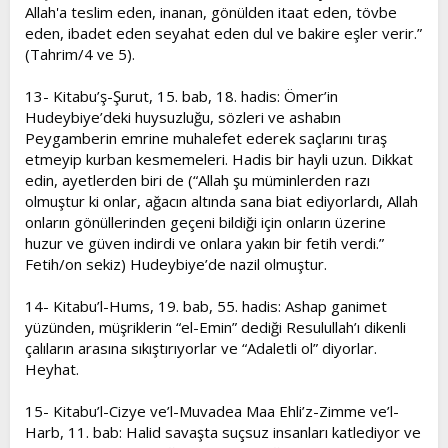
Allah'a teslim eden, inanan, gönülden itaat eden, tövbe
eden, ibadet eden seyahat eden dul ve bakire eşler verir.”
(Tahrim/4 ve 5).
13- Kitabu’ş-Şurut, 15. bab, 18. hadis: Ömer’in
Hudeybiye’deki huysuzluğu, sözleri ve ashabın
Peygamberin emrine muhalefet ederek saçlarını tıraş
etmeyip kurban kesmemeleri. Hadis bir hayli uzun. Dikkat
edin, ayetlerden biri de (“Allah şu müminlerden razı
olmuştur ki onlar, ağacın altında sana biat ediyorlardı, Allah
onların gönüllerinden geçeni bildiği için onların üzerine
huzur ve güven indirdi ve onlara yakın bir fetih verdi.”
Fetih/on sekiz) Hudeybiye’de nazil olmuştur.
14- Kitabu’l-Hums, 19. bab, 55. hadis: Ashap ganimet
yüzünden, müşriklerin “el-Emin” dediği Resulullah’ı dikenli
çalıların arasına sıkıştırıyorlar ve “Adaletli ol” diyorlar.
Heyhat.
15- Kitabu’l-Cizye ve’l-Muvadea Maa Ehli’z-Zimme ve’l-
Harb, 11. bab: Halid savaşta suçsuz insanları katlediyor ve