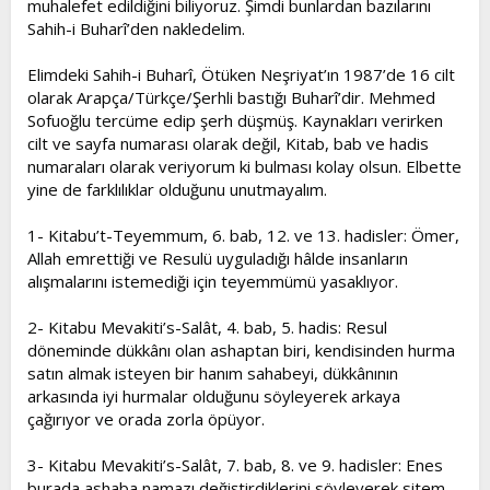
muhalefet edildiğini biliyoruz. Şimdi bunlardan bazılarını
Sahih-i Buharî’den nakledelim.
Elimdeki Sahih-i Buharî, Ötüken Neşriyat’ın 1987’de 16 cilt
olarak Arapça/Türkçe/Şerhli bastığı Buharî’dir. Mehmed
Sofuoğlu tercüme edip şerh düşmüş. Kaynakları verirken
cilt ve sayfa numarası olarak değil, Kitab, bab ve hadis
numaraları olarak veriyorum ki bulması kolay olsun. Elbette
yine de farklılıklar olduğunu unutmayalım.
1- Kitabu’t-Teyemmum, 6. bab, 12. ve 13. hadisler: Ömer,
Allah emrettiği ve Resulü uyguladığı hâlde insanların
alışmalarını istemediği için teyemmümü yasaklıyor.
2- Kitabu Mevakiti’s-Salât, 4. bab, 5. hadis: Resul
döneminde dükkânı olan ashaptan biri, kendisinden hurma
satın almak isteyen bir hanım sahabeyi, dükkânının
arkasında iyi hurmalar olduğunu söyleyerek arkaya
çağırıyor ve orada zorla öpüyor.
3- Kitabu Mevakiti’s-Salât, 7. bab, 8. ve 9. hadisler: Enes
burada ashaba namazı değiştirdiklerini söyleyerek sitem