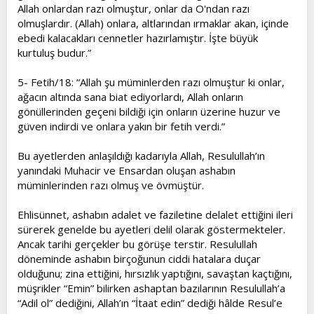
Allah onlardan razı olmuştur, onlar da O'ndan razı
olmuşlardır. (Allah) onlara, altlarından ırmaklar akan, içinde
ebedi kalacakları cennetler hazırlamıştır. İşte büyük
kurtuluş budur.”
5- Fetih/18: “Allah şu müminlerden razı olmuştur ki onlar,
ağacın altında sana biat ediyorlardı, Allah onların
gönüllerinden geçeni bildiği için onların üzerine huzur ve
güven indirdi ve onlara yakın bir fetih verdi.”
Bu ayetlerden anlaşıldığı kadarıyla Allah, Resulullah’ın
yanındaki Muhacir ve Ensardan oluşan ashabın
müminlerinden razı olmuş ve övmüştür.
Ehlisünnet, ashabın adalet ve faziletine delalet ettiğini ileri
sürerek genelde bu ayetleri delil olarak göstermekteler.
Ancak tarihi gerçekler bu görüşe terstir. Resulullah
döneminde ashabın birçoğunun ciddi hatalara duçar
olduğunu; zina ettiğini, hırsızlık yaptığını, savaştan kaçtığını,
müşrikler “Emin” bilirken ashaptan bazılarının Resulullah’a
“Adil ol” dediğini, Allah’ın “İtaat edin” dediği hâlde Resul’e