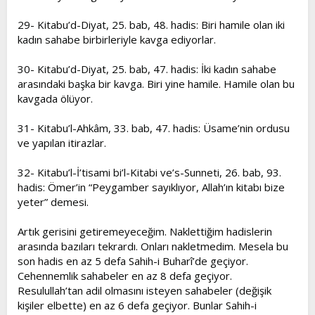
29- Kitabu’d-Diyat, 25. bab, 48. hadis: Biri hamile olan iki
kadın sahabe birbirleriyle kavga ediyorlar.
30- Kitabu’d-Diyat, 25. bab, 47. hadis: İki kadın sahabe
arasındaki başka bir kavga. Biri yine hamile. Hamile olan bu
kavgada ölüyor.
31- Kitabu’l-Ahkâm, 33. bab, 47. hadis: Üsame’nin ordusu
ve yapılan itirazlar.
32- Kitabu’l-İ’tisami bi’l-Kitabi ve’s-Sunneti, 26. bab, 93.
hadis: Ömer’in “Peygamber sayıklıyor, Allah’ın kitabı bize
yeter” demesi.
Artık gerisini getiremeyeceğim. Naklettiğim hadislerin
arasında bazıları tekrardı. Onları nakletmedim. Mesela bu
son hadis en az 5 defa Sahih-i Buharî’de geçiyor.
Cehennemlik sahabeler en az 8 defa geçiyor.
Resulullah’tan adil olmasını isteyen sahabeler (değişik
kişiler elbette) en az 6 defa geçiyor. Bunlar Sahih-i