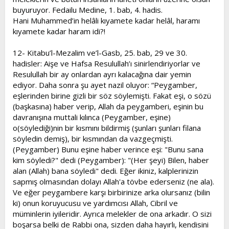
buyuruyor. Fedailu Medine, 1. bab, 4. hadis.
Hani Muhammed’in helâli kıyamete kadar helâl, haramı
kıyamete kadar haram idi?!
12- Kitabu’l-Mezalim ve’l-Gasb, 25. bab, 29 ve 30.
hadisler: Aişe ve Hafsa Resulullah’ı sinirlendiriyorlar ve
Resulullah bir ay onlardan ayrı kalacağına dair yemin
ediyor. Daha sonra şu ayet nazil oluyor: “Peygamber,
eşlerinden birine gizli bir söz söylemişti. Fakat eşi, o sözü
(başkasına) haber verip, Allah da peygamberi, eşinin bu
davranışına muttali kılınca (Peygamber, eşine)
o(söylediği)nin bir kısmını bildirmiş (şunları şunları filana
söyledin demiş), bir kısmından da vazgeçmişti.
(Peygamber) Bunu eşine haber verince eşi: "Bunu sana
kim söyledi?" dedi (Peygamber): "(Her şeyi) Bilen, haber
alan (Allah) bana söyledi" dedi. Eğer ikiniz, kalplerinizin
sapmış olmasından dolayı Allah'a tövbe ederseniz (ne ala).
Ve eğer peygambere karşı birbirinize arka olursanız (bilin
ki) onun koruyucusu ve yardımcısı Allah, Cibril ve
müminlerin iyileridir. Ayrıca melekler de ona arkadır. O sizi
boşarsa belki de Rabbi ona, sizden daha hayırlı, kendisini