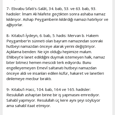
7- Ebvabu Sıfati’s-Salât, 34. bab, 53. ve 63. bab, 93.
hadisler: İmam Ali hilafete geçtikten sonra ashaba namaz
kıldırıyor. Ashap Peygamberin kıldırdığı namazı hatırlıyor ve
ağlıyorlar.
8- Kitabu’l-İydeyn, 6. bab, 5. hadis: Mervan b. Hakem
Peygamber’in sünneti olan bayram namazından sonraki
hutbeyi namazdan önceye alarak yerini değiştiriyor.
Açıklama benden: Ne için olduğu hepimize malum.
Ehlibeyt’e lanet edildiğini duymak istemeyen halk, namaz
biter bitmez hemen mescidi terk ediyordu. Bunu
engelleyemeyen Emevî saltanatı hutbeyi namazdan
önceye aldı ve insanları edilen küfür, hakaret ve lanetleri
dinlemeye mecbur bıraktı.
9- Kitabu’l-Hacc, 104. bab, 164 ve 165. hadisler:
Resulullah ashaptan birine bir iş yapmasını emrediyor.
Sahabî yapmıyor. Resulullah üç kere aynı şeyi söylüyor
ama sahabî itaat etmiyor.