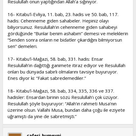
Resulullah onun yaptığından Allah’a sığınıyor.
16- Kitabu’l-Evliya, 11. bab, 23. hadis ve 50. bab, 117.
hadis: Cehenneme giden sahabeler. Hepiniz olayı
biliyorsunuz. Resulullah’ın cehenneme giden sahabeyi
gördüğünde “Bunlar benim ashabım” demesi ve meleklerin
“Senden sonra onların ne bidatler çıkardığını bilmiyorsun
sen” demeleri.
17- Kitabu’l-Mağazi, 58. bab, 331. hadis: Ensar
Resulullah’ın dağıttığı ganimete itiraz ediyor ve Resulullah
onları bu dünyada sabırlı olmalarını tavsiye buyuruyor.
Enes diyor ki: “Fakat sabredemediler.”
18- Kitabu’l-Mağazi, 58. bab, 334, 335, 336 ve 337.
hadisler: Ensardan birinin sözü Resulullah’ı çok üzüyor.
Resulullah şöyle buyuruyor: “Allah’ın rahmeti Musa’nın
üzerine olsun. Vallahi Musa, bundan daha çoğu ile eziyete
uğramıştı da yine de sabretmişti.”
caferi_humeyni