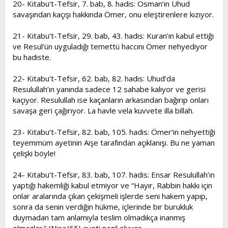
20- Kitabu’t-Tefsir, 7. bab, 8. hadis: Osman’ın Uhud
savaşından kaçışı hakkında Ömer, onu eleştirenlere kızıyor.
21- Kitabu’t-Tefsir, 29. bab, 43. hadis: Kuran’ın kabul ettiği
ve Resul’ün uyguladığı temettü haccını Ömer nehyediyor
bu hadiste.
22- Kitabu’t-Tefsir, 62. bab, 82. hadis: Uhud’da
Resulullah’ın yanında sadece 12 sahabe kalıyor ve gerisi
kaçıyor. Resulullah ise kaçanların arkasından bağırıp onları
savaşa geri çağırıyor. La havle vela kuvvete illa billah.
23- Kitabu’t-Tefsir, 82. bab, 105. hadis: Ömer’in nehyettiği
teyemmüm ayetinin Aişe tarafından açıklanışı. Bu ne yaman
çelişki böyle!
24- Kitabu’t-Tefsir, 83. bab, 107. hadis: Ensar Resulullah’ın
yaptığı hakemliği kabul etmiyor ve “Hayır, Rabbin hakkı için
onlar aralarında çıkan çekişmeli işlerde seni hakem yapıp,
sonra da senin verdiğin hükme, içlerinde bir burukluk
duymadan tam anlamıyla teslim olmadıkça inanmış