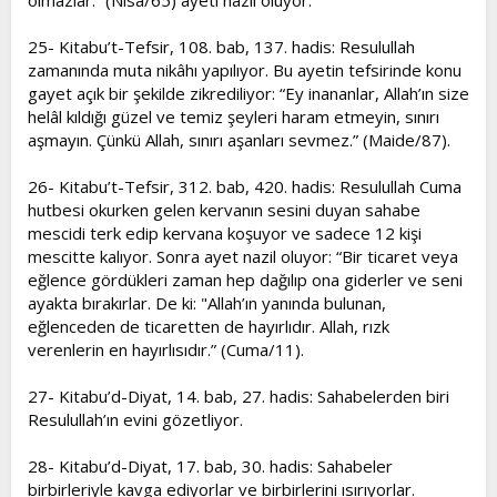
olmazlar.” (Nisa/65) ayeti nazil oluyor.
25- Kitabu’t-Tefsir, 108. bab, 137. hadis: Resulullah
zamanında muta nikâhı yapılıyor. Bu ayetin tefsirinde konu
gayet açık bir şekilde zikrediliyor: “Ey inananlar, Allah’ın size
helâl kıldığı güzel ve temiz şeyleri haram etmeyin, sınırı
aşmayın. Çünkü Allah, sınırı aşanları sevmez.” (Maide/87).
26- Kitabu’t-Tefsir, 312. bab, 420. hadis: Resulullah Cuma
hutbesi okurken gelen kervanın sesini duyan sahabe
mescidi terk edip kervana koşuyor ve sadece 12 kişi
mescitte kalıyor. Sonra ayet nazil oluyor: “Bir ticaret veya
eğlence gördükleri zaman hep dağılıp ona giderler ve seni
ayakta bırakırlar. De ki: "Allah’ın yanında bulunan,
eğlenceden de ticaretten de hayırlıdır. Allah, rızk
verenlerin en hayırlısıdır.” (Cuma/11).
27- Kitabu’d-Diyat, 14. bab, 27. hadis: Sahabelerden biri
Resulullah’ın evini gözetliyor.
28- Kitabu’d-Diyat, 17. bab, 30. hadis: Sahabeler
birbirleriyle kavga ediyorlar ve birbirlerini ısırıyorlar.