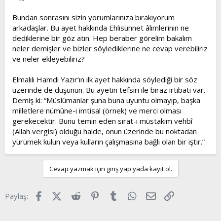
Bundan sonrasını sizin yorumlarınıza bırakıyorum
arkadaşlar. Bu ayet hakkında Ehlisünnet âlimlerinin ne
dediklerine bir göz atın. Hep beraber görelim bakalım
neler demişler ve bizler söylediklerine ne cevap verebiliriz
ve neler ekleyebiliriz?
Elmalılı Hamdi Yazır’ın ilk ayet hakkında söylediği bir söz
üzerinde de düşünün. Bu ayetin tefsiri ile biraz irtibatı var.
Demiş ki: “Müslümanlar şuna buna uyuntu olmayıp, başka
milletlere nümûne-i imtisal (örnek) ve merci olması
gerekecektir. Bunu temin eden sırat-ı müstakim vehbî
(Allah vergisi) olduğu halde, onun üzerinde bu noktadan
yürümek kulun veya kulların çalışmasına bağlı olan bir iştir.”
Cevap yazmak için giriş yap yada kayıt ol.
Facebook
X (Twitter)
Reddit
Pinterest
Tumblr
WhatsApp
E-posta
Link
Paylaş: