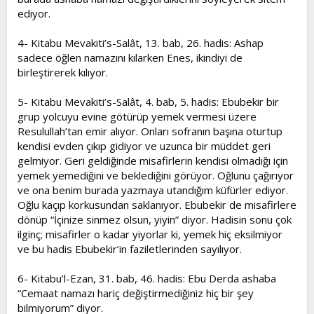
ediyor.
4- Kitabu Mevakiti’s-Salât, 13. bab, 26. hadis: Ashap
sadece öğlen namazını kılarken Enes, ikindiyi de
birleştirerek kılıyor.
5- Kitabu Mevakiti’s-Salât, 4. bab, 5. hadis: Ebubekir bir
grup yolcuyu evine götürüp yemek vermesi üzere
Resulullah’tan emir alıyor. Onları sofranın başına oturtup
kendisi evden çıkıp gidiyor ve uzunca bir müddet geri
gelmiyor. Geri geldiğinde misafirlerin kendisi olmadığı için
yemek yemediğini ve beklediğini görüyor. Oğlunu çağırıyor
ve ona benim burada yazmaya utandığım küfürler ediyor.
Oğlu kaçıp korkusundan saklanıyor. Ebubekir de misafirlere
dönüp “İçinize sinmez olsun, yiyin” diyor. Hadisin sonu çok
ilginç; misafirler o kadar yiyorlar ki, yemek hiç eksilmiyor
ve bu hadis Ebubekir’in faziletlerinden sayılıyor.
6- Kitabu’l-Ezan, 31. bab, 46. hadis: Ebu Derda ashaba
“Cemaat namazı hariç değiştirmediğiniz hiç bir şey
bilmiyorum” diyor.