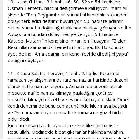
10- Kitabu’l-Hacc, 34. bab, 46, 50, 52 ve 54. hadisler:
Osman Temettü haccını değiştirmeye kalkışıyor. İmam Ali
şiddetle “Ben Peygamberin sünnetini kimsenin sözünden
dolayı terk edici değilim” buyuruyor. 50. hadiste adamın
biri bu sünnetin doğruluğu hakkında bir rüya görüyor ve İbn
Abbas ona bundan dolayı hediye veriyor. 54. hadiste
Katade, Mutarrıf’ın kendisine İmran ibn Husayn’ın “Bizler
Resulullah zamanında Temettu Haccı yaptık. Bu konuda
ayet de indi. Ama adamın biri kendi reyi ile dilediğini yaptı”
dediğini söylüyor.
11- Kitabu Salâti’t-Teravih, 1. bab, 2. hadis: Resulullah
ramazan ayı akşamlarında farz namazlar haricinde düzenli
olarak nafile namaz kılıyordu. Ashabın da düzenli olarak
mescitte nafile namaz kılmaya başladığını görünce
mescitte kılmayı terk etti ve evinde kılmaya başladı. Ömer
kendi döneminde bunu cemaat hâlinde kıldırmaya başladı
ve “Şu namazın böyle cemaatle kılınması ne güzel bidat
oldu” dedi.
İşin enteresan tarafı, aynı ciltte zikredilen bir hadiste
Resulullah, Medine’de bidat çıkaranlar hakkında “Allah’ın,
meleklerin ve bütün insanların laneti onların üzerine olsun”