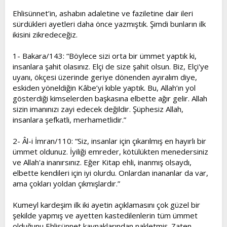
t
i
Ehlisünnet’in, ashabın adaletine ve faziletine dair ileri
a
h
sürdükleri ayetleri daha önce yazmıştık. Şimdi bunların ilk
n
i
ikisini zikredeceğiz.
1- Bakara/143: “Böylece sizi orta bir ümmet yaptık ki,
insanlara şahit olasınız. Elçi de size şahit olsun. Biz, Elçi'ye
uyanı, ökçesi üzerinde geriye dönenden ayıralım diye,
eskiden yöneldiğin Kâbe’yi kıble yaptık. Bu, Allah’ın yol
gösterdiği kimselerden başkasına elbette ağır gelir. Allah
sizin imanınızı zayi edecek değildir. Şüphesiz Allah,
insanlara şefkatli, merhametlidir.”
2- Âl-i İmran/110: “Siz, insanlar için çıkarılmış en hayırlı bir
ümmet oldunuz. İyiliği emreder, kötülükten menedersiniz
ve Allah'a inanırsınız. Eğer Kitap ehli, inanmış olsaydı,
elbette kendileri için iyi olurdu. Onlardan inananlar da var,
ama çokları yoldan çıkmışlardır.”
Kumeyl kardeşim ilk iki ayetin açıklamasını çok güzel bir
şekilde yapmış ve ayetten kastedilenlerin tüm ümmet
olduğunu Ehlisünnet kaynaklarından nakletmiş. Zaten