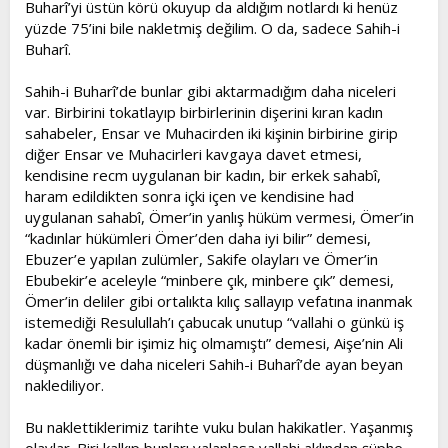
Buharî’yi üstün körü okuyup da aldığım notlardı ki henüz
yüzde 75’ini bile nakletmiş değilim. O da, sadece Sahih-i
Buharî.
Sahih-i Buharî’de bunlar gibi aktarmadığım daha niceleri
var. Birbirini tokatlayıp birbirlerinin dişerini kıran kadın
sahabeler, Ensar ve Muhacirden iki kişinin birbirine girip
diğer Ensar ve Muhacirleri kavgaya davet etmesi,
kendisine recm uygulanan bir kadın, bir erkek sahabî,
haram edildikten sonra içki içen ve kendisine had
uygulanan sahabî, Ömer’in yanlış hüküm vermesi, Ömer’in
“kadınlar hükümleri Ömer’den daha iyi bilir” demesi,
Ebuzer’e yapılan zulümler, Sakife olayları ve Ömer’in
Ebubekir’e aceleyle “minbere çık, minbere çık” demesi,
Ömer’in deliler gibi ortalıkta kılıç sallayıp vefatına inanmak
istemediği Resulullah’ı çabucak unutup “vallahi o günkü iş
kadar önemli bir işimiz hiç olmamıştı” demesi, Aişe’nin Ali
düşmanlığı ve daha niceleri Sahih-i Buharî’de ayan beyan
naklediliyor.
Bu naklettiklerimiz tarihte vuku bulan hakikatler. Yaşanmış