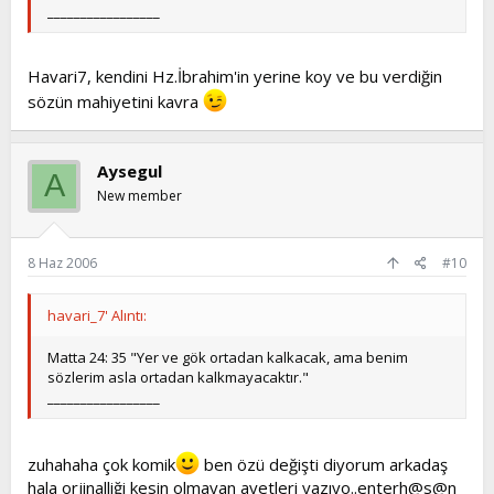
_________________
Havari7, kendini Hz.İbrahim'in yerine koy ve bu verdiğin
sözün mahiyetini kavra
Aysegul
A
New member
8 Haz 2006
#10
havari_7' Alıntı:
Matta 24: 35 "Yer ve gök ortadan kalkacak, ama benim
sözlerim asla ortadan kalkmayacaktır."
_________________
zuhahaha çok komik
ben özü değişti diyorum arkadaş
hala orjinalliği kesin olmayan ayetleri yazıyo..enterh@s@n