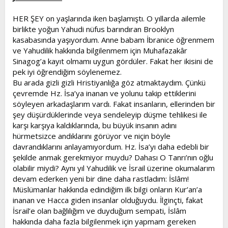
t
i
a
h
HER ŞEY on yaşlarında iken başlamıştı. O yıllarda ailemle
n
i
birlikte yoğun Yahudi nüfus barındıran Brooklyn
kasabasında yaşıyordum. Anne babam İbranice öğrenmem
ve Yahudilik hakkında bilgilenmem için Muhafazakâr
Sinagog’a kayıt olmamı uygun gördüler. Fakat her ikisini de
pek iyi öğrendiğim söylenemez.
Bu arada gizli gizli Hristiyanlığa göz atmaktaydım. Çünkü
çevremde Hz. İsa’ya inanan ve yolunu takip ettiklerini
söyleyen arkadaşlarım vardı. Fakat insanların, ellerinden bir
şey düşürdüklerinde veya sendeleyip düşme tehlikesi ile
karşı karşıya kaldıklarında, bu büyük insanın adını
hürmetsizce andıklarını görüyor ve niçin böyle
davrandıklarını anlayamıyordum. Hz. İsa’yı daha edebli bir
şekilde anmak gerekmiyor muydu? Dahası O Tanrı’nın oğlu
olabilir miydi? Aynı yıl Yahudilik ve İsrail üzerine okumalarım
devam ederken yeni bir dine daha rastladım: İslâm!
Müslümanlar hakkında edindiğim ilk bilgi onların Kur’an’a
inanan ve Hacca giden insanlar olduğuydu. İlginçti, fakat
İsrail’e olan bağlılığım ve duyduğum sempati, İslâm
hakkında daha fazla bilgilenmek için yapmam gereken