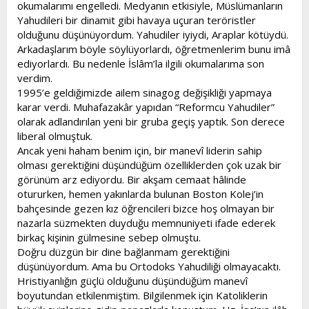
okumalarımı engelledi. Medyanın etkisiyle, Müslümanların
Yahudileri bir dinamit gibi havaya uçuran teröristler
olduğunu düşünüyordum. Yahudiler iyiydi, Araplar kötüydü.
Arkadaşlarım böyle söylüyorlardı, öğretmenlerim bunu imâ
ediyorlardı. Bu nedenle İslâm’la ilgili okumalarıma son
verdim.
1995’e geldiğimizde ailem sinagog değişikliği yapmaya
karar verdi. Muhafazakâr yapıdan “Reformcu Yahudiler”
olarak adlandırılan yeni bir gruba geçiş yaptık. Son derece
liberal olmuştuk.
Ancak yeni haham benim için, bir manevî liderin sahip
olması gerektiğini düşündüğüm özelliklerden çok uzak bir
görünüm arz ediyordu. Bir akşam cemaat hâlinde
otururken, hemen yakınlarda bulunan Boston Kolej’in
bahçesinde gezen kız öğrencileri bizce hoş olmayan bir
nazarla süzmekten duyduğu memnuniyeti ifade ederek
birkaç kişinin gülmesine sebep olmuştu.
Doğru düzgün bir dine bağlanmam gerektiğini
düşünüyordum. Ama bu Ortodoks Yahudiliği olmayacaktı.
Hristiyanlığın güçlü olduğunu düşündüğüm manevî
boyutundan etkilenmiştim. Bilgilenmek için Katoliklerin