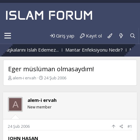
Giriş yap
Kayıt ol
nı Islah Edemez...
Mantar Enfeksiyonu Nedir?
Nüzûlden Hayat
Eger müslüman olmasaydım!
K
B
alem-i ervah
24 Şub 2006
o
a
n
ş
b
l
alem-i ervah
u
a
A
y
n
New member
u
g
b
ı
a
ç
24 Şub 2006
#1
ş
t
l
a
JOHN HASAN
a
r