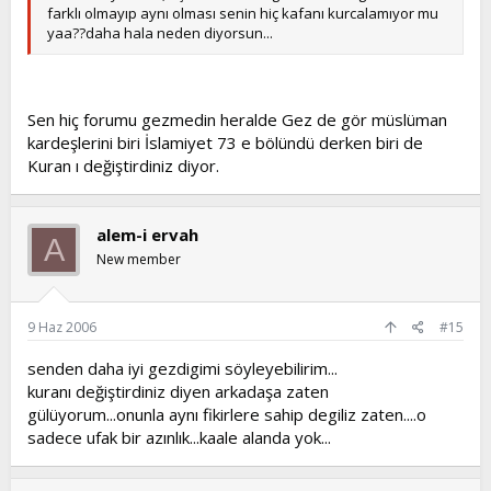
farklı olmayıp aynı olması senin hiç kafanı kurcalamıyor mu
yaa??daha hala neden diyorsun...
Sen hiç forumu gezmedin heralde Gez de gör müslüman
kardeşlerini biri İslamiyet 73 e bölündü derken biri de
Kuran ı değiştirdiniz diyor.
alem-i ervah
A
New member
9 Haz 2006
#15
senden daha iyi gezdigimi söyleyebilirim...
kuranı değiştirdiniz diyen arkadaşa zaten
gülüyorum...onunla aynı fikirlere sahip degiliz zaten....o
sadece ufak bir azınlık...kaale alanda yok...