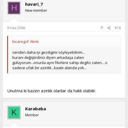
havari_7
H
New member
9 Haz 2006
#16
bicaregül' Alıntı:
senden daha iyi gezdigimi söyleyebilirim...
kuranı değiştirdiniz diyen arkadaşa zaten
gülüyorum...onunla aynı fikirlere sahip degiliz zaten....o
sadece ufak bir azınlık...kaale alanda yok...
Unutma ki bazen azınlık olanlar da haklı olabilir.
Karababa
K
Member