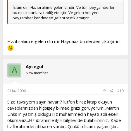
İslam dini Hz. ibrahime gelen dindir. Ve tüm peygamberler
bu dini insanlara tebliğ etmiştir. Ve gelen her yeni
peygamber kendinden geleni tastik etmiştir.
Hz. ibrahim e gelen din mi! Haydaaa bu nerden çıktı şimdi
Aysegul
A
New member
9 Haz 2006
#19
Size tavsiyem sayın havari7 lütfen biraz kitap okuyun
cevaplarınızdan hiçbişey bilmediğinizi görüyorum...Martin
Links in yazmış olduğu Hz muhammedin hayatı adlı eseri
okursanız...Hz ibrahimle ilgili bilgileride bulabilirsiniz...Kabe
hz İbrahimden itibaren vardır...Çünkü o İslamı yaşamıştır...