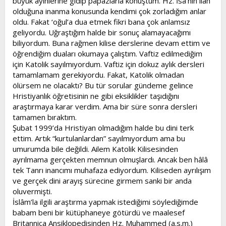
büyük ayinlerine gidip papazlarla konuştum. Hz. İsa’nın ilâh
olduğuna inanma konusunda kendimi çok zorladığım anlar
oldu. Fakat ‘oğul’a dua etmek fikri bana çok anlamsız
geliyordu. Uğraştığım halde bir sonuç alamayacağımı
biliyordum. Buna rağmen kilise derslerine devam ettim ve
öğrendiğim duaları okumaya çalıştım. Vaftiz edilmediğim
için Katolik sayılmıyordum. Vaftiz için dokuz aylık dersleri
tamamlamam gerekiyordu. Fakat, Katolik olmadan
ölürsem ne olacaktı? Bu tür sorular gündeme gelince
Hristiyanlık öğretisinin ne gibi eksiklikler taşıdığını
araştırmaya karar verdim. Ama bir süre sonra dersleri
tamamen bıraktım.
Şubat 1999’da Hristiyan olmadığım halde bu dini terk
ettim. Artık “kurtulanlardan” sayılmıyordum ama bu
umurumda bile değildi. Ailem Katolik Kilisesinden
ayrılmama gerçekten memnun olmuşlardı. Ancak ben hâlâ
tek Tanrı inancımı muhafaza ediyordum. Kiliseden ayrılışım
ve gerçek dini arayış sürecine girmem sanki bir anda
oluvermişti.
İslâm’la ilgili araştırma yapmak istediğimi söylediğimde
babam beni bir kütüphaneye götürdü ve maalesef
Britannica Ansiklopedisinden Hz. Muhammed (a.s.m.)