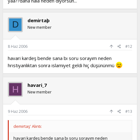
yaa??daha hala neden diyorsun...
demirtaþ
D
New member
8 Haz 2006
#12
havari kardeş bende sana bı soru sorayım neden
hrıstıyanlıktan sonra islamiyet geldi hiç düşününmü
havari_7
H
New member
9 Haz 2006
#13
demirtaş' Alıntı:
havari kardeş bende sana bı soru sorayım neden