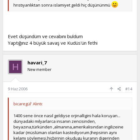
hrıstıyanlıktan sonra islamiyet geldi hiç düşününmü
Evet düşündüm ve cevabını buldum
Yaptığınız 4 büyük savaş ve Kudüs'ün fethi
havari_7
H
New member
9 Haz 2006
#14
bicaregül' Alıntı:
1400 sene önce nasıl geldiyse orjinalligini hala koruyan...
dünyadaki milyarlarca insanın zencisinden,
beyazına,türkünden ,almanına,amerikalısından ingilizeine
kadar (müslüman olanları kastediyorum.)hepsinin aynı
kelamı söylemesi,hiçbirinin okudugu kuranın digerinden