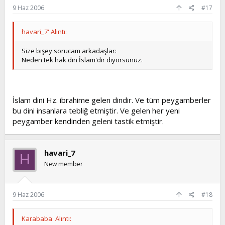
9 Haz 2006
#17
havari_7' Alıntı:
Size bişey sorucam arkadaşlar:
Neden tek hak din İslam'dır diyorsunuz.
İslam dini Hz. ibrahime gelen dindir. Ve tüm peygamberler
bu dini insanlara tebliğ etmiştir. Ve gelen her yeni
peygamber kendinden geleni tastik etmiştir.
havari_7
H
New member
9 Haz 2006
#18
Karababa' Alıntı: