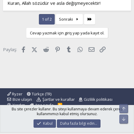
Kuran, Allah sözüdür ve asla değişmeyecektir!
Son
1 of 2
Sonraki
Cevap yazmak için giriş yap yada kayıt ol.
Facebook
X (Twitter)
Reddit
Pinterest
Tumblr
WhatsApp
E-posta
Link
Paylaş:
Ryzer
Türkçe (TR)
Bize ulaşın
Şartlar ve kurallar
Gizlilik politikası
Yardım
Ana sayfa
R
Üst
Bu site çerezler kullanır. Bu siteyi kullanmaya devam ederek çerez
S
S
kullanımımızı kabul etmiş olursunuz.
Alt
®
Community platform by XenForo
© 2010-2024 XenForo Ltd.
Kabul
Daha fazla bilgi edin…
islamforum.com.tr
© 2001 - 2024