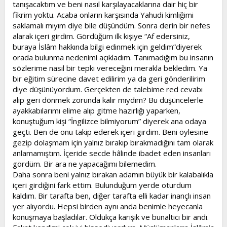
tanışacaktım ve beni nasıl karşılayacaklarına dair hiç bir
fikrim yoktu. Acaba onların karşısında Yahudi kimliğimi
saklamalı mıyım diye bile düşündüm. Sonra derin bir nefes
alarak içeri girdim. Gördüğüm ilk kişiye “Af edersiniz,
buraya İslâm hakkında bilgi edinmek için geldim”diyerek
orada bulunma nedenimi açıkladım. Tanımadığım bu insanın
sözlerime nasıl bir tepki vereceğini merakla bekledim. Ya
bir eğitim sürecine davet edilirim ya da geri gönderilirim
diye düşünüyordum. Gerçekten de talebime red cevabı
alıp geri dönmek zorunda kalır mıydım? Bu düşüncelerle
ayakkabılarımı elime alıp gitme hazırlığı yaparken,
konuştuğum kişi “İngilizce bilmiyorum” diyerek ana odaya
geçti. Ben de onu takip ederek içeri girdim. Beni öylesine
gezip dolaşmam için yalnız bırakıp bırakmadığını tam olarak
anlamamıştım. İçeride secde hâlinde ibadet eden insanları
gördüm. Bir ara ne yapacağımı bilemedim.
Daha sonra beni yalnız bırakan adamın büyük bir kalabalıkla
içeri girdiğini fark ettim. Bulunduğum yerde oturdum
kaldım. Bir tarafta ben, diğer tarafta elli kadar inançlı insan
yer alıyordu. Hepsi birden aynı anda benimle heyecanla
konuşmaya başladılar. Oldukça karışık ve bunaltıcı bir andı.