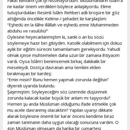
Fakat kendimi çok iyi hissediyordum. Müslümanların İslâm’a
ne kadar önem verdikleri böylece anlaşılıyordu. Elime
tutuşturdukları Resimli İslâm Rehberi adlı broşüre bir göz
attığımda öncelikle Kelime-i şehadet ile karşılaştım:
“Eşhedü en la ilâhe illâllah ve eşhedü enne Muhammeden
abduhu ve rasulühü!”
Öylesine heyecanlanmıştım ki, sanki o an bu sözü
söylemeye hazır biri gibiydim. Katolik olabilmem için dokuz
aylık bir eğitim sürecini tamamlamam gerekiyordu. Yahudi
olmak içinse muhtemelen daha uzun bir zamana ihtiyacım
vardı. Oysa İslâm’ı benimsemek birkaç dakikalık bir
meseleydi. Dostça davranan ama temkini elden
bırakmayan bir kardeş:
“Emin misin? Bunu hemen yapmak zorunda değilsin”
diyerek uyarıda bulundu.
Şaşırmıştım. Söyleyeceğim söz üzerinde düşünmek
zorunda kalacak kadar büyük bir anlam mı taşıyordu?
Hemen şu anda Müslüman olduğumu ifade etmekle çok
mu acele davranmış olacaktım? Yapılan uyarıyı dikkate
alarak böylesine önemli bir karar öncesi kendime biraz
zaman tanımanın daha uygun olacağı sonucuna vardım. O
gün Müslüman olmasam da harika bir cumartesi