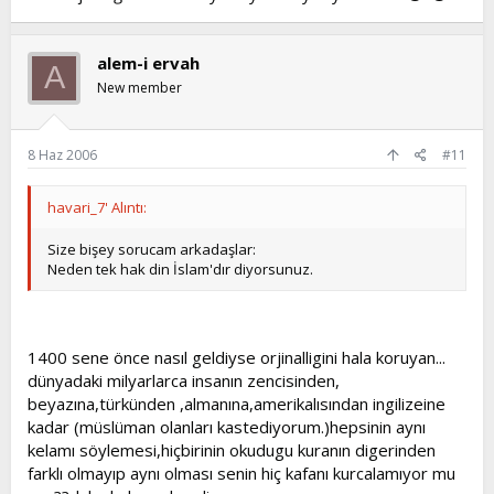
alem-i ervah
A
New member
8 Haz 2006
#11
havari_7' Alıntı:
Size bişey sorucam arkadaşlar:
Neden tek hak din İslam'dır diyorsunuz.
1400 sene önce nasıl geldiyse orjinalligini hala koruyan...
dünyadaki milyarlarca insanın zencisinden,
beyazına,türkünden ,almanına,amerikalısından ingilizeine
kadar (müslüman olanları kastediyorum.)hepsinin aynı
kelamı söylemesi,hiçbirinin okudugu kuranın digerinden
farklı olmayıp aynı olması senin hiç kafanı kurcalamıyor mu