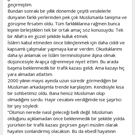
geçirmiştim.
Bundan sonraki bir yıllık dönemde çeşitli vesilelerle
dünyanın farklı yerlerinden pek çok Müslümanla tanışma ve
görüşme fırsatım oldu. Tüm farklılıklarına rağmen bunca
kişinin birleştikleri tek bir ortak amaç söz konusuydu: Tek
bir Allah’a en güzel şekilde kulluk etmek.
İslâm’ı kabul etmeden önce bilinçlenmek için daha ciddi ve
kapsamlı çalışmalar yapmaya karar verdim. Okuduklarımı
daha iyi anlamak ve İslâm terminolojisine âşina olmak
düşüncesiyle Arapça öğrenmeye niyet ettim. Bu arada
başıma beklenmedik bir trafik kazası geldi. Ama kazayı hiç
yara almadan atlattım.
2000 yılının mayıs ayında uzun süredir görmediğim bir
Müslüman arkadaşımla trende karşılaştım. Kendisiyle kısa
bir sohbetimiz oldu. Bana henüz Müslüman olup
olmadığımı sordu. Hayır cevabını verdiğimde ise şaşırtıcı
bir şey söyledi:
“Ölümün nerede nasıl geleceği belli değil. Müslüman
olduğunu açıklamadan önce beklenmedik bir şekilde yolda
yürürken bir trafik kazası geçirsen gayri müslim olarak
hayatını sonlandırmış olacaksın. Bu da ebedî hayatının