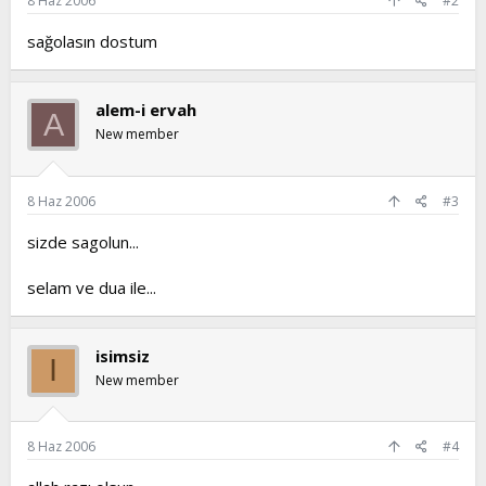
8 Haz 2006
#2
sağolasın dostum
alem-i ervah
A
New member
8 Haz 2006
#3
sizde sagolun...
selam ve dua ile...
isimsiz
I
New member
8 Haz 2006
#4