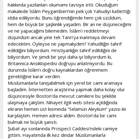
hakkında yazılanları okumamı tavsiye etti. Okuduğum
makalede İslâm Peygamberi’nin pek çok Yahudiyi katlettiği
iddia ediliyordu. Bunu öğrendiğimde hem çok üzüldüm,
hem de büyük bir şaşkınlık yaşadım. Bir an ne düşüneceğimi
ve ne yapacağımı bilemedim. İslâm’ı reddetmeyi
düşündüm ancak yine tek Tanrı’ya inanmaya devam
edecektim. Öyleyse ne yapmalıydım? Yahudiliğin tahrif
edildiğini biliyordum. Hristiyanlığın tahrif edildiğini de
biliyordum. Ve şimdi bir şeyi daha iyi biliyordum ki,
Britannica Ansiklopedisi doğruyu anlatmıyordu. Bu
durumda İslâm’ı doğru kaynaklardan öğrenmem
gerektiğine karar verdim.
Müslümanlarla tanışabilmek için yerel bir cami aramaya
başladım. İnternetten araştırma yapmak daha kolay olur
düşüncesiyle Boston’da mevcut camilere bu şekilde
ulaşmaya çalıştım. Nihayet ilgili web sitesi açıldığında
ekranın hemen üst kısmında “Selamün Aleyküm” yazısı ile
karşılaştım. Hemen adresi aldım. Boston’da bir cami
bulmak ne büyük şanstı.
Şubat ayı sonlarında Prospect Caddesi’ndeki camiye
gittim. Hayatımda ilk kez dindar Müslümanlarla