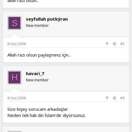
allah razı olsun..
seyfullah putkýran
S
New member
8 Haz 2006
#5
Allah razı olsun paylaşmınız için...
havari_7
H
New member
8 Haz 2006
#6
Size bişey sorucam arkadaşlar:
Neden tek hak din İslam'dır diyorsunuz.