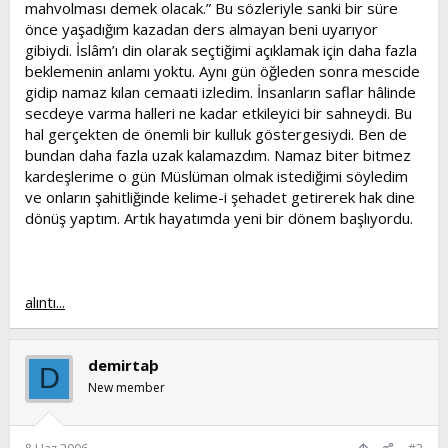
mahvolması demek olacak.” Bu sözleriyle sanki bir süre
önce yaşadığım kazadan ders almayan beni uyarıyor
gibiydi. İslâm’ı din olarak seçtiğimi açıklamak için daha fazla
beklemenin anlamı yoktu. Aynı gün öğleden sonra mescide
gidip namaz kılan cemaati izledim. İnsanların saflar hâlinde
secdeye varma halleri ne kadar etkileyici bir sahneydi. Bu
hal gerçekten de önemli bir kulluk göstergesiydi. Ben de
bundan daha fazla uzak kalamazdım. Namaz biter bitmez
kardeşlerime o gün Müslüman olmak istediğimi söyledim
ve onların şahitliğinde kelime-i şehadet getirerek hak dine
dönüş yaptım. Artık hayatımda yeni bir dönem başlıyordu.
alıntı...
demirtaþ
D
New member