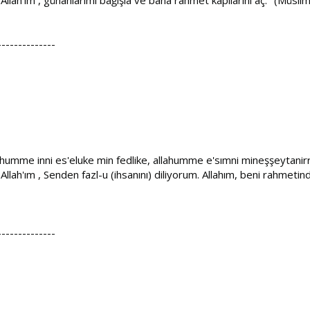
--------------
llahumme inni es'eluke min fedlike, allahumme e'sımni mineşşeytanir
 Allah'ım , Senden fazl-u (ihsanını) diliyorum. Allahım, beni rahmetin
--------------