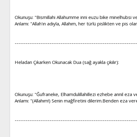
Okunuşu: "Bismillahi Allahumme inni euzu bike minelhubsi ve
Anlamı: "Allah'ın adıyla, Allahım, her türlü pislikten ve pis 
------------------------------------------------------------------
Heladan Çıkarken Okunacak Dua (sağ ayakla çıkılır):
Okunuşu: "Ğufraneke, Elhamdulillahillezi ezhebe annil eza ve
Anlamı: "(Allahım!) Senin mağfiretini dilerim.Benden eza ve
------------------------------------------------------------------