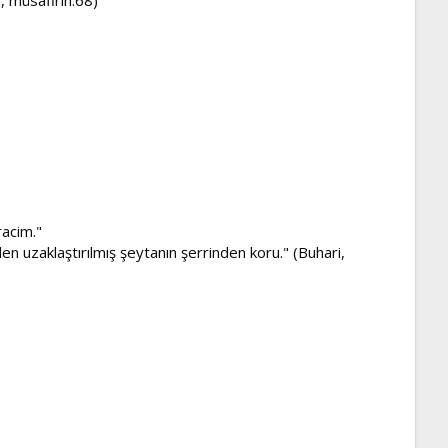
racim."
den uzaklaştırılmış şeytanın şerrinden koru." (Buhari,