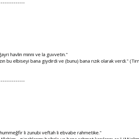
--------------
ayri havlin minni ve la guvvetin."
ın bu elbiseyi bana giydirdi ve (bunu) bana rızık olarak verdi." (Tir
--------------
lahummeğfir li zunubi veftah li ebvabe rahmetike."
 Allah'ım , günahlarımı bağışla ve bana rahmet kapılarını aç." (Müsli