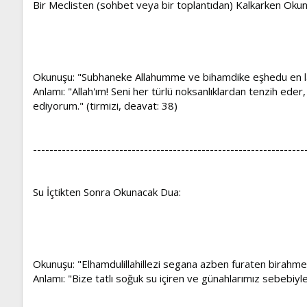
Bir Meclisten (sohbet veya bir toplantıdan) Kalkarken Oku
Okunuşu: "Subhaneke Allahumme ve bihamdike eşhedu en la i
Anlamı: "Allah'ım! Seni her türlü noksanlıklardan tenzih e
ediyorum." (tirmizi, deavat: 38)
------------------------------------------------------------------
Su İçtikten Sonra Okunacak Dua:
Okunuşu: "Elhamdulillahillezi segana azben furaten birahme
Anlamı: "Bize tatlı soğuk su içiren ve günahlarımız sebebi