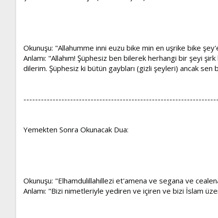
Okunuşu: "Allahumme inni euzu bike min en uşrike bike şey'
Anlamı: "Allahım! Şüphesiz ben bilerek herhangi bir şeyi şi
dilerim. Şüphesiz ki bütün gaybları (gizli şeyleri) ancak sen b
------------------------------------------------------------------
Yemekten Sonra Okunacak Dua:
Okunuşu: "Elhamdulillahillezi et'amena ve segana ve cealen
Anlamı: "Bizi nimetleriyle yediren ve içiren ve bizi İslam ü