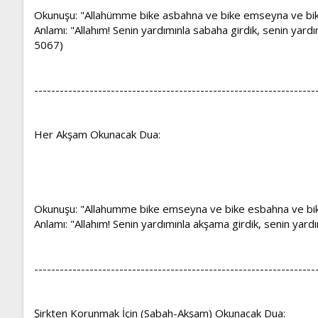
Okunuşu: "Allahümme bike asbahna ve bike emseyna ve bik
Anlamı: "Allahım! Senin yardımınla sabaha girdik, senin yard
5067)
------------------------------------------------------------------
Her Akşam Okunacak Dua:
Okunuşu: "Allahumme bike emseyna ve bike esbahna ve bike
Anlamı: "Allahım! Senin yardımınla akşama girdik, senin yard
------------------------------------------------------------------
Şirkten Korunmak İçin (Sabah-Akşam) Okunacak Dua: