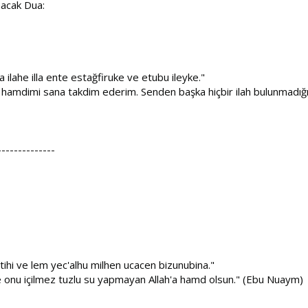
nacak Dua:
lahe illa ente estağfiruke ve etubu ileyke."
der, hamdimi sana takdim ederim. Senden başka hiçbir ilah bulunmad
--------------
tihi ve lem yec'alhu milhen ucacen bizunubina."
yle onu içilmez tuzlu su yapmayan Allah'a hamd olsun." (Ebu Nuaym)