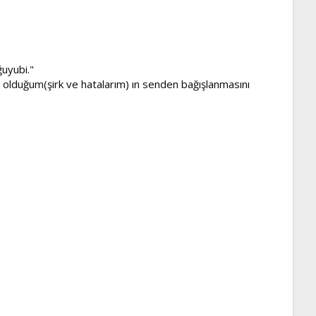
ğuyubi."
iş olduğum(şirk ve hatalarım) ın senden bağışlanmasını