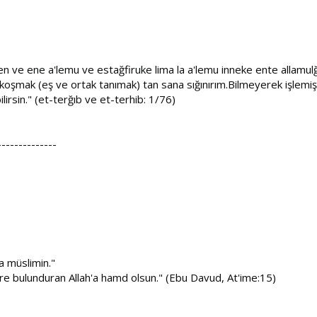
en ve ene a'lemu ve estağfiruke lima la a'lemu inneke ente allamul
rk koşmak (eş ve ortak tanımak) tan sana sığınırım.Bilmeyerek işlem
ilirsin." (et-terğıb ve et-terhib: 1/76)
--------------
a müslimin."
zere bulunduran Allah'a hamd olsun." (Ebu Davud, At'ime:15)