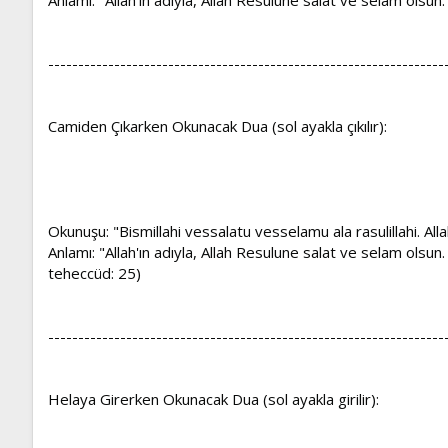
------------------------------------------------------------------
Camiden Çıkarken Okunacak Dua (sol ayakla çıkılır):
Okunuşu: "Bismillahi vessalatu vesselamu ala rasulillahi. A
Anlamı: "Allah'ın adıyla, Allah Resulune salat ve selam olsun.
teheccüd: 25)
------------------------------------------------------------------
Helaya Girerken Okunacak Dua (sol ayakla girilir):