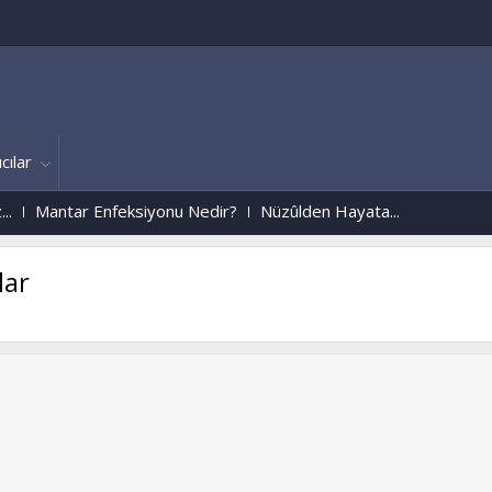
cılar
 Enfeksiyonu Nedir?
Nüzûlden Hayata...
lar