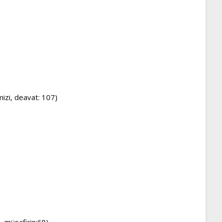
mizi, deavat: 107)
m, müsafirin:68)