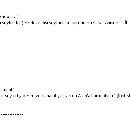
lhebaisi."
olan şeylerden(erkek ve dişi şeytanların şerrinden) sana sığınırım." (İ
--------------
 afani."
ren şeyleri gideren ve bana afiyet veren Allah'a hamdolsun." (İbni 
--------------