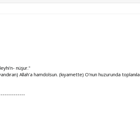
eyhi'n- nüşur."
yandıran) Allah'a hamdolsun. (kıyamette) O'nun huzurunda toplanılac
--------------