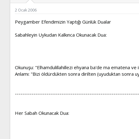
ş
t
l
a
2 Ocak 2006
a
r
t
i
Peygamber Efendimizin Yaptığı Günlük Dualar
a
h
n
i
Sabahleyin Uykudan Kalkınca Okunacak Dua:
Okunuşu: "Elhamdulillahillezi ehyana ba'de ma ematena ve il
Anlamı: "Bizi öldürdükten sonra dirilten (uyuduktan sonra u
------------------------------------------------------------------
Her Sabah Okunacak Dua: