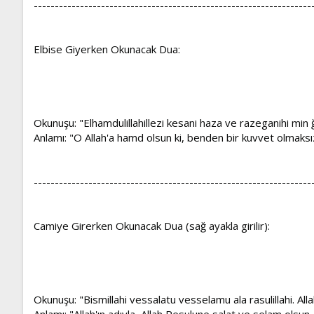
------------------------------------------------------------------
Elbise Giyerken Okunacak Dua:
Okunuşu: "Elhamdulillahillezi kesani haza ve razeganihi min ğ
Anlamı: "O Allah'a hamd olsun ki, benden bir kuvvet olmaksız
------------------------------------------------------------------
Camiye Girerken Okunacak Dua (sağ ayakla girilir):
Okunuşu: "Bismillahi vessalatu vesselamu ala rasulillahi. Al
Anlamı: "Allah'ın adıyla, Allah Resulune salat ve selam olsun.