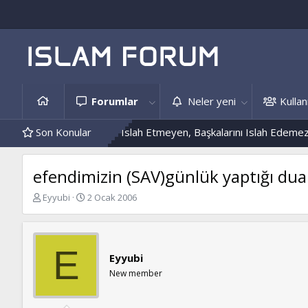
Forumlar
Neler yeni
Kullanı
eri
Kendini Islah Etmeyen, Başkalarını Islah Edemez...
Son Konular
Mantar
efendimizin (SAV)günlük yaptığı dua
K
B
Eyyubi
2 Ocak 2006
o
a
n
ş
b
l
u
a
E
Eyyubi
y
n
u
g
New member
b
ı
a
ç