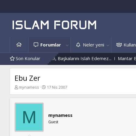
Forumlar
Neler yeni
Kullanı
Kendini Islah Etmeyen, Başkalarını Islah Edemez...
Son Konular
Mantar Enfe
Ebu Zer
K
B
mynamess
17 Nis 2007
o
a
n
ş
b
l
u
a
M
y
n
mynamess
u
g
Guest
b
ı
a
ç