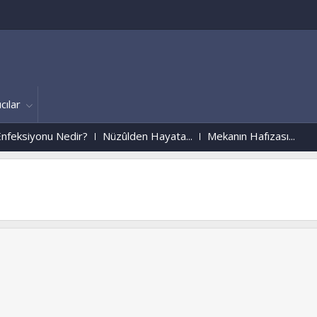
cılar
ksiyonu Nedir?
Nüzûlden Hayata...
Mekanın Hafızası...