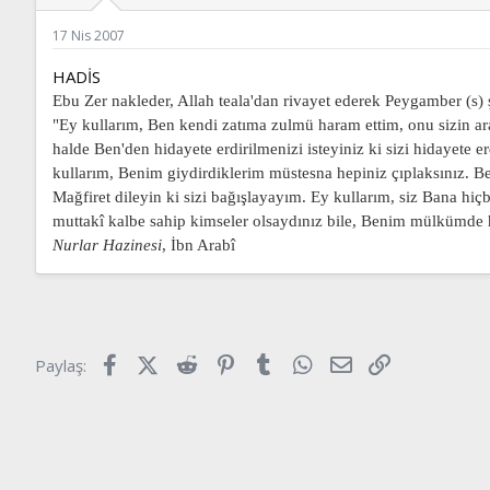
ş
t
l
a
17 Nis 2007
a
r
t
i
HADİS
a
h
n
i
Ebu Zer nakleder, Allah teala'dan rivayet ederek Peygamber (s)
"Ey kullarım, Ben kendi zatıma zulmü haram ettim, onu sizin ara
halde Ben'den hidayete erdirilmenizi isteyiniz ki sizi hidayete
kullarım, Benim giydirdiklerim müstesna hepiniz çıplaksınız. Be
Mağfiret dileyin ki sizi bağışlayayım. Ey kullarım, siz Bana hiçb
muttakî kalbe sahip kimseler olsaydınız bile, Benim mülkümde h
Nurlar Hazinesi
, İbn Arabî
Facebook
X (Twitter)
Reddit
Pinterest
Tumblr
WhatsApp
E-posta
Link
Paylaş: