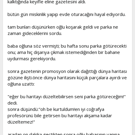
kalktığında keyifle eline gazetesini aldı.
t
i
a
h
bütün gün miskinlik yapıp evde oturacağını hayal ediyordu.
n
i
tam bunları düşünürken oğlu koşarak geldi ve parka ne
zaman gideceklerini sordu.
baba oğluna söz vermişti; bu hafta sonu parka götürecekti
onu; ama hiç dışarıya çıkmak istemediğinden bir bahane
uydurması gerekiyordu.
sonra gazetenin promosyon olarak dağıttığı dünya haritası
gözüne ilişti.önce dünya haritasını küçük parçalara ayırdı ve
oğluna uzattı:
"eğer bu haritayı düzeltebilirsen seni parka götüreceğim!"
dedi.
sonra düşündü:"oh be kurtuldum!en iyi coğrafya
profesörünü bile getirsen bu haritayı akşama kadar
düzeltemez!"
aradan on dakika geçtikten sonra oğlu babasının yanına