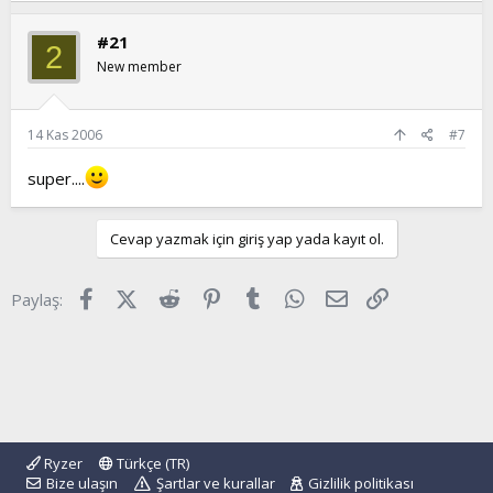
#21
2
New member
14 Kas 2006
#7
super....
Cevap yazmak için giriş yap yada kayıt ol.
Facebook
X (Twitter)
Reddit
Pinterest
Tumblr
WhatsApp
E-posta
Link
Paylaş:
Ryzer
Türkçe (TR)
Bize ulaşın
Şartlar ve kurallar
Gizlilik politikası