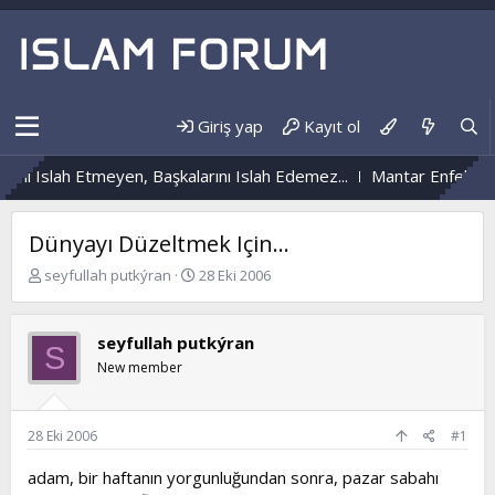
Giriş yap
Kayıt ol
ni Islah Etmeyen, Başkalarını Islah Edemez...
Mantar Enfeksiyon
Dünyayı Düzeltmek Için...
K
B
seyfullah putkýran
28 Eki 2006
o
a
n
ş
b
l
seyfullah putkýran
S
u
a
New member
y
n
u
g
b
ı
a
ç
28 Eki 2006
#1
ş
t
l
a
adam, bir haftanın yorgunluğundan sonra, pazar sabahı
a
r