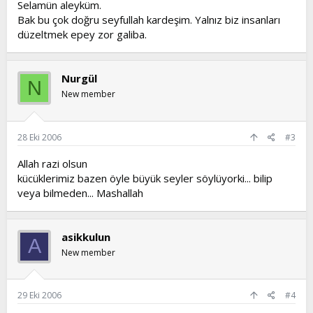
Selamün aleyküm.
Bak bu çok doğru seyfullah kardeşim. Yalnız biz insanları
düzeltmek epey zor galiba.
Nurgül
N
New member
28 Eki 2006
#3
Allah razi olsun
kücüklerimiz bazen öyle büyük seyler söylüyorki... bilip
veya bilmeden... Mashallah
asikkulun
A
New member
29 Eki 2006
#4