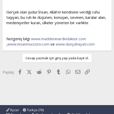
Gerçek olan şudur:İnsan, Allah'ın kendisine verdiği ruhu
taşıyan, bu ruh ile düşünen, konuşan, sevinen, karalar alan,
medeniyetler kuran, ülkeler yöneten bir varlıktır.
Notgeniş bilgi
www.maddeninardindakisir.com
,
www.insanmucizesi.com
ve
www.dunyahayati.com
Cevap yazmak için giriş yap yada kayıt ol.
Facebook
X (Twitter)
Reddit
Pinterest
Tumblr
WhatsApp
E-posta
Link
Paylaş:
Ryzer
Türkçe (TR)