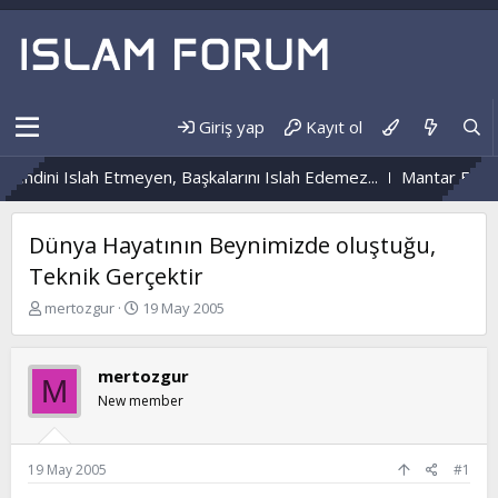
Giriş yap
Kayıt ol
endini Islah Etmeyen, Başkalarını Islah Edemez...
Mantar Enfeks
Dünya Hayatının Beynimizde oluştuğu,
Teknik Gerçektir
K
B
mertozgur
19 May 2005
o
a
n
ş
b
l
mertozgur
M
u
a
New member
y
n
u
g
b
ı
a
ç
19 May 2005
#1
ş
t