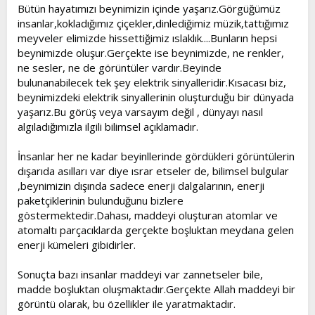
l
a
Bütün hayatımızı beynimizin içinde yaşarız.Görgüğümüz
a
r
insanlar,kokladığımız çiçekler,dinlediğimiz müzik,tattığımız
t
i
meyveler elimizde hissettiğimiz ıslaklık....Bunların hepsi
a
h
beynimizde oluşur.Gerçekte ise beynimizde, ne renkler,
n
i
ne sesler, ne de görüntüler vardır.Beyinde
bulunanabilecek tek şey elektrik sinyalleridir.Kısacası biz,
beynimizdeki elektrik sinyallerinin oluşturduğu bir dünyada
yaşarız.Bu görüş veya varsayım değil , dünyayı nasıl
algıladığımızla ilgili bilimsel açıklamadır.
İnsanlar her ne kadar beyinllerinde gördükleri görüntülerin
dışarıda asılları var diye ısrar etseler de, bilimsel bulgular
,beynimizin dışında sadece enerji dalgalarının, enerji
paketçiklerinin bulunduğunu bizlere
göstermektedir.Dahası, maddeyi oluşturan atomlar ve
atomaltı parçacıklarda gerçekte boşluktan meydana gelen
enerji kümeleri gibidirler.
Sonuçta bazı insanlar maddeyi var zannetseler bile,
madde boşluktan oluşmaktadır.Gerçekte Allah maddeyi bir
görüntü olarak, bu özellikler ile yaratmaktadır.