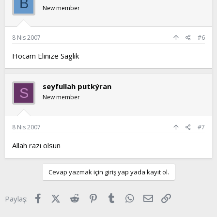
B
New member
8 Nis 2007
#6
Hocam Elinize Saglik
seyfullah putkýran
S
New member
8 Nis 2007
#7
Allah razı olsun
Cevap yazmak için giriş yap yada kayıt ol.
Facebook
X (Twitter)
Reddit
Pinterest
Tumblr
WhatsApp
E-posta
Link
Paylaş: