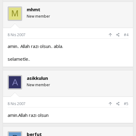
mhmt
M
New member
8 Nis 2007
#4
amin.. Allah razı olsun.. abla.
selametle..
asikkulun
A
New member
8 Nis 2007
#5
amin.Allah razı olsun
berfut