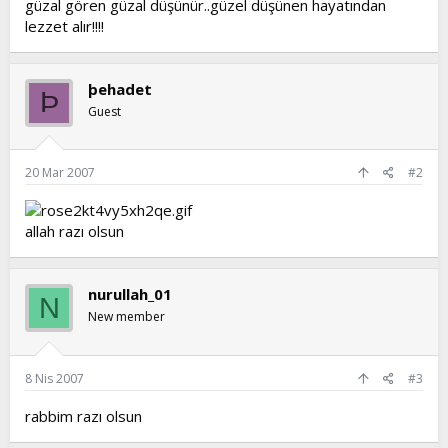
güzal gören güzal düşünür..güzel düşünen hayatından
t
i
lezzet alır!!!!
a
h
n
i
þehadet
Þ
Guest
20 Mar 2007
#2
allah razı olsun
nurullah_01
N
New member
8 Nis 2007
#3
rabbim razı olsun