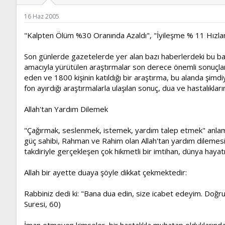
ş
t
l
a
16 Haz 2005
a
r
t
i
"Kalpten Ölüm %30 Oranında Azaldı", "İyileşme % 11 Hızlandı"
a
h
n
i
Son günlerde gazetelerde yer alan bazı haberlerdeki bu başlık
amacıyla yürütülen araştırmalar son derece önemli sonuçl
eden ve 1800 kişinin katıldığı bir araştırma, bu alanda şimd
fon ayırdığı araştırmalarla ulaşılan sonuç, dua ve hastalıklar
Allah'tan Yardım Dilemek
"Çağırmak, seslenmek, istemek, yardım talep etmek" anlamları
güç sahibi, Rahman ve Rahim olan Allah'tan yardım dilemesi"dir.
takdiriyle gerçekleşen çok hikmetli bir imtihan, dünya hayatı
Allah bir ayette duaya şöyle dikkat çekmektedir:
Rabbiniz dedi ki: "Bana dua edin, size icabet edeyim. Do
Suresi, 60)
İman etmeyen kimseler, bir hastalıkla muhatap olduklarında ke