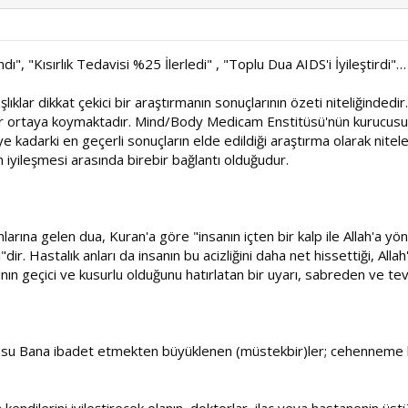
, "Kısırlık Tedavisi %25 İlerledi" , "Toplu Dua AIDS'i İyileştirdi"…
lar dikkat çekici bir araştırmanın sonuçlarının özeti niteliğindedir
ar ortaya koymaktadır. Mind/Body Medicam Enstitüsü'nün kurucus
iye kadarki en geçerli sonuçların elde edildiği araştırma olarak nit
ın iyileşmesi arasında birebir bağlantı olduğudur.
na gelen dua, Kuran'a göre "insanın içten bir kalp ile Allah'a yöne
 Hastalık anları da insanın bu acizliğini daha net hissettiği, Allah'a 
nın geçici ve kusurlu olduğunu hatırlatan bir uyarı, sabreden ve teve
ğrusu Bana ibadet etmekten büyüklenen (müstekbir)ler; cehenneme 
ndilerini iyileştirecek olanın, doktorlar, ilaç veya hastanenin üstü