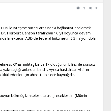
#1
. Dua ile iyileşme süreci arasındaki bağlantıyı incelemek
u Dr. Herbert Benson tarafından 10 yıl boyunca devam
elendirilmektedir. ABD'de federal hükümetin 2.3 milyon dolar
lmesi, O'na muhtaç bir varlık olduğunun bilinci ile sonsuz
yakınlaştığı anlardan biridir. Ayrıca hastalıklar Allah'ın
kkül edenler için ahirette bir ecir kaynağıdır.
boyun bükmüş kimseler olarak gireceklerdir. (Mümin
n teknolojik imkanları olduğunu düşünürler. Sağlıklıyken