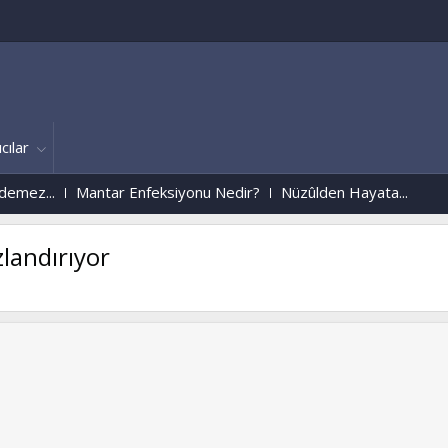
cılar
ez...
Mantar Enfeksiyonu Nedir?
Nüzûlden Hayata...
zlandırıyor