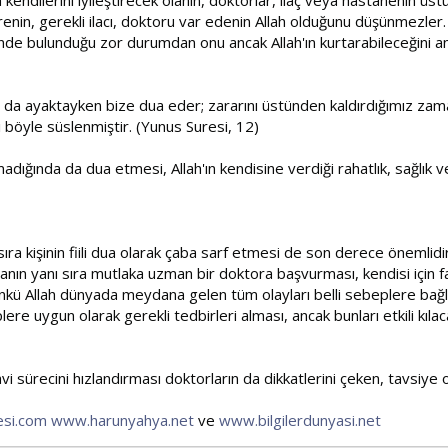
erenin, gerekli ilacı, doktoru var edenin Allah olduğunu düşünmezler.
çinde bulunduğu zor durumdan onu ancak Allah'ın kurtarabileceğini anla
da ayaktayken bize dua eder; zararını üstünden kaldırdığımız zama
ı böyle süslenmiştir. (Yunus Suresi, 12)
olmadığında da dua etmesi, Allah'ın kendisine verdiği rahatlık, sağlık
sıra kişinin fiili dua olarak çaba sarf etmesi de son derece önemlidir.
anın yanı sıra mutlaka uzman bir doktora başvurması, kendisi için fa
ünkü Allah dünyada meydana gelen tüm olayları belli sebeplere bağ
lere uygun olarak gerekli tedbirleri alması, ancak bunları etkili kıla
i sürecini hızlandırması doktorların da dikkatlerini çeken, tavsiye ol
si.com
www.harunyahya.net
ve
www.bilgilerdunyasi.net