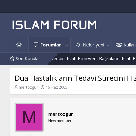
Forumlar
Neler yeni
Kullanı
Ve Hâdis Örnekleri
Son Konular
Kendini Islah Etmeyen, Başkalarını Islah Edem
Dua Hastalıkların Tedavi Sürecini Hı
K
B
mertozgur
16 Haz 2005
o
a
n
ş
b
l
u
a
M
mertozgur
y
n
u
g
New member
b
ı
a
ç