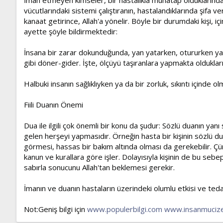
vücutlarındaki sistemi çalıştıranın, hastalandıklarında şifa v
kanaat getirince, Allah'a yönelir. Böyle bir durumdaki kişi, i
ayette şöyle bildirmektedir:
İnsana bir zarar dokunduğunda, yan yatarken, otururken ya 
gibi döner-gider. İşte, ölçüyü taşıranlara yapmakta olduklar
Halbuki insanın sağlıklıyken ya da bir zorluk, sıkıntı içinde 
Fiili Duanın Önemi
Dua ile ilgili çok önemli bir konu da şudur: Sözlü duanın yanı 
gelen herşeyi yapmasıdır. Örneğin hasta bir kişinin sözlü du
görmesi, hassas bir bakım altında olması da gerekebilir. Ç
kanun ve kurallara göre işler. Dolayısıyla kişinin de bu sebep
sabırla sonucunu Allah'tan beklemesi gerekir.
İmanın ve duanın hastaların üzerindeki olumlu etkisi ve tedav
Not:Geniş bilgi için
www.populerbilgi.com
www.insanmucize