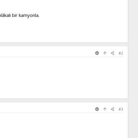
âkalı bir kamyonla.
#2
#3