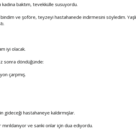
şlı kadına baktım, tevekkülle susuyordu.
bindim ve şoföre, teyzeyi hastahanede indirmesini söyledim. Yaşl
tı.
m iyi olacak.
iraz sonra döndüğünde:
yon çarpmış.
in gideceği hastahaneye kaldırmışlar.
 mırıldanıyor ve sanki onlar için dua ediyordu.