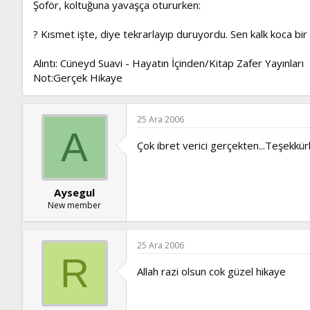
Şoför, koltuğuna yavaşça otururken:
? Kısmet işte, diye tekrarlayıp duruyordu. Sen kalk koca bi
Alıntı: Cüneyd Suavi - Hayatın İçinden/Kitap Zafer Yayınları
Not:Gerçek Hikaye
25 Ara 2006
A
Çok ibret verici gerçekten...Teşekkür
Aysegul
New member
25 Ara 2006
R
Allah razi olsun cok güzel hikaye