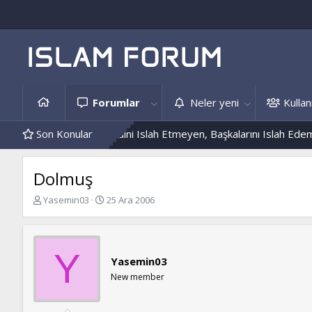
Forumlar
Neler yeni
Kullanı
s Örnekleri
Son Konular
Kendini Islah Etmeyen, Başkalarını Islah Edemez...
Dolmuş
K
B
Yasemin03
25 Ara 2006
o
a
n
ş
b
l
u
a
Y
Yasemin03
y
n
u
g
New member
b
ı
a
ç