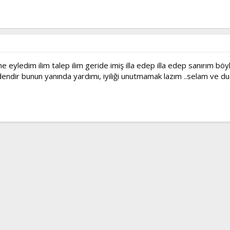
ine eyledim ilim talep ilim geride imiş illa edep illa edep sanırım b
ndir bunun yanında yardımı, iyiliği unutmamak lazım ..selam ve dua 