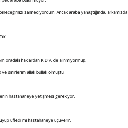
bineceğimizi zannediyordum. Ancak araba yanaştığında, arkamızda d
 mı?
em oradaki haklardan K.D.V. de alınmıyormuş.
ş ve sinirlerim allak bullak olmuştu.
zenin hastahaneye yetişmesi gerekiyor.
kuyup üfledi mi hastahaneye uçuverir.