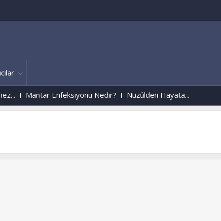
cılar
Mantar Enfeksiyonu Nedir?
Nüzûlden Hayata...