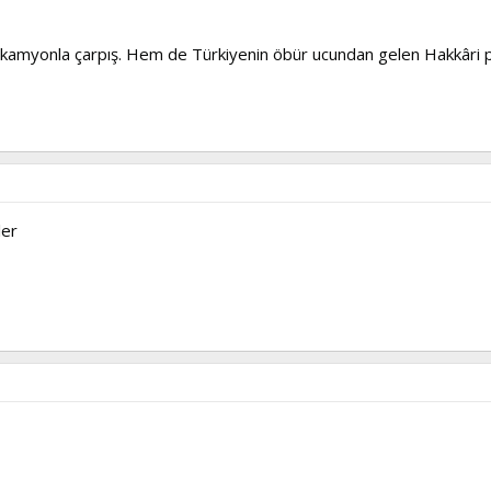
r kamyonla çarpış. Hem de Türkiyenin öbür ucundan gelen Hakkâri pl
ler