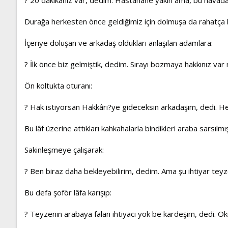
Durağa herkesten önce geldiğimiz için dolmuşa da rahatça 
İçeriye doluşan ve arkadaş oldukları anlaşılan adamlara:
? İlk önce biz gelmiştik, dedim. Sırayı bozmaya hakkınız var
Ön koltukta oturanı:
? Hak istiyorsan Hakkâri?ye gideceksin arkadaşım, dedi. H
Bu lâf üzerine attıkları kahkahalarla bindikleri araba sarsılmı
Sakinleşmeye çalışarak:
? Ben biraz daha bekleyebilirim, dedim. Ama şu ihtiyar tey
Bu defa şoför lâfa karışıp:
? Teyzenin arabaya falan ihtiyacı yok be kardeşim, dedi. O