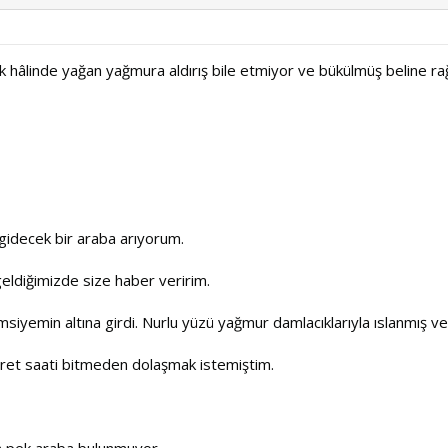
k hâlinde yağan yağmura aldırış bile etmiyor ve bükülmüş beline 
 gidecek bir araba arıyorum.
geldiğimizde size haber veririm.
msiyemin altına girdi. Nurlu yüzü yağmur damlacıklarıyla ıslanmış
yaret saati bitmeden dolaşmak istemiştim.
a pek araba bulunmuyor.