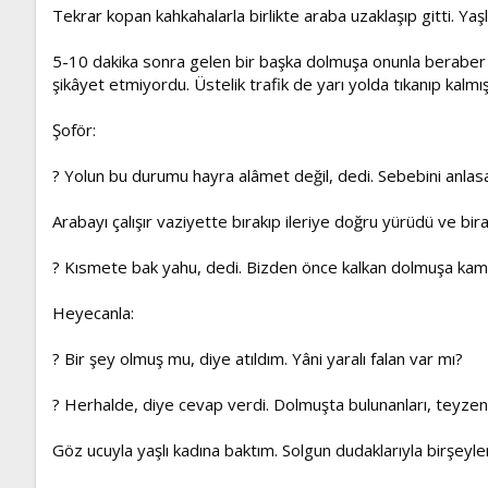
Tekrar kopan kahkahalarla birlikte araba uzaklaşıp gitti. Ya
5-10 dakika sonra gelen bir başka dolmuşa onunla beraber 
şikâyet etmiyordu. Üstelik trafik de yarı yolda tıkanıp kalmış
Şoför:
? Yolun bu durumu hayra alâmet değil, dedi. Sebebini anlasa
Arabayı çalışır vaziyette bırakıp ileriye doğru yürüdü ve b
? Kısmete bak yahu, dedi. Bizden önce kalkan dolmuşa kam
Heyecanla:
? Bir şey olmuş mu, diye atıldım. Yâni yaralı falan var mı?
? Herhalde, diye cevap verdi. Dolmuşta bulunanları, teyzen
Göz ucuyla yaşlı kadına baktım. Solgun dudaklarıyla birşeyler