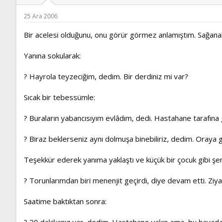
ş
t
l
a
25 Ara 2006
a
r
t
i
Bir acelesi olduğunu, onu görür görmez anlamıştım. Sağana
a
h
n
i
Yanına sokularak:
? Hayrola teyzeciğim, dedim. Bir derdiniz mi var?
Sıcak bir tebessümle:
? Buraların yabancısıyım evlâdım, dedi. Hastahane tarafına
? Biraz beklerseniz aynı dolmuşa binebiliriz, dedim. Oraya 
Teşekkür ederek yanıma yaklaştı ve küçük bir çocuk gibi şe
? Torunlarımdan biri menenjit geçirdi, diye devam etti. Zi
Saatime baktıktan sonra:
? 20 dakikanız var, dedim. Hastahane yakın ama, bu havad