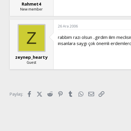
Rahmet4
New member
26 Ara 2006
Z
rabbim razı olsun ..girdim ilim meclis
insanlara saygı çok önemli erdemlerde
zeynep_hearty
Guest
Facebook
X (Twitter)
Reddit
Pinterest
Tumblr
WhatsApp
E-posta
Link
Paylaş: