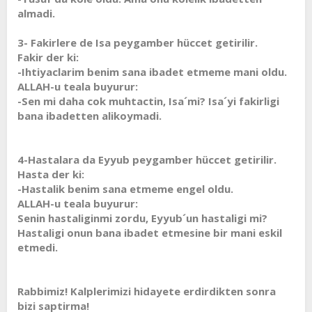
almadi.
3- Fakirlere de Isa peygamber hüccet getirilir.
Fakir der ki:
-Ihtiyaclarim benim sana ibadet etmeme mani oldu.
ALLAH-u teala buyurur:
-Sen mi daha cok muhtactin, Isa´mi? Isa´yi fakirligi
bana ibadetten alikoymadi.
4-Hastalara da Eyyub peygamber hüccet getirilir.
Hasta der ki:
-Hastalik benim sana etmeme engel oldu.
ALLAH-u teala buyurur:
Senin hastaliginmi zordu, Eyyub´un hastaligi mi?
Hastaligi onun bana ibadet etmesine bir mani eskil
etmedi.
Rabbimiz! Kalplerimizi hidayete erdirdikten sonra
bizi saptirma!