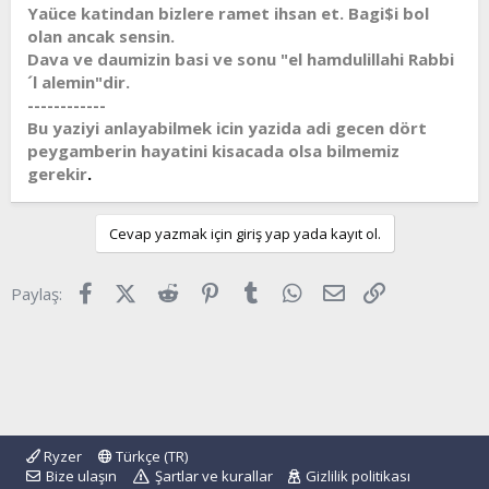
Yaüce katindan bizlere ramet ihsan et. Bagi$i bol
olan ancak sensin.
Dava ve daumizin basi ve sonu "el hamdulillahi Rabbi
´l alemin"dir.
------------
Bu yaziyi anlayabilmek icin yazida adi gecen dört
peygamberin hayatini kisacada olsa bilmemiz
gerekir
.
Cevap yazmak için giriş yap yada kayıt ol.
Facebook
X (Twitter)
Reddit
Pinterest
Tumblr
WhatsApp
E-posta
Link
Paylaş:
Ryzer
Türkçe (TR)
Bize ulaşın
Şartlar ve kurallar
Gizlilik politikası