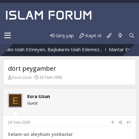
Giriş yap
Kayıt ol
ndini Islah Etmeyen, Başkalarını Islah Edemez...
Mantar Enfeksi
dört peygamber
K
B
Esra Uzun
20 Tem 2005
o
a
n
ş
b
l
Esra Uzun
E
u
a
Guest
y
n
u
g
b
ı
a
ç
20 Tem 2005
#1
ş
t
l
a
Selam-un aleykum yoldaslar
a
r