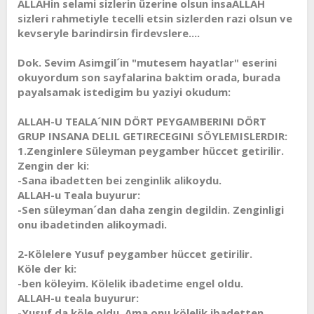
ALLAHin selami sizlerin üzerine olsun insaALLAH
t
i
sizleri rahmetiyle tecelli etsin sizlerden razi olsun ve
a
h
kevseryle barindirsin firdevslere....
n
i
Dok. Sevim Asimgil´in "mutesem hayatlar" eserini
okuyordum son sayfalarina baktim orada, burada
payalsamak istedigim bu yaziyi okudum:
ALLAH-U TEALA´NIN DÖRT PEYGAMBERINI DÖRT
GRUP INSANA DELIL GETIRECEGINI SÖYLEMISLERDIR:
1.Zenginlere Süleyman peygamber hüccet getirilir.
Zengin der ki:
-Sana ibadetten bei zenginlik alikoydu.
ALLAH-u Teala buyurur:
-Sen süleyman´dan daha zengin degildin. Zenginligi
onu ibadetinden alikoymadi.
2-Kölelere Yusuf peygamber hüccet getirilir.
Köle der ki:
-ben köleyim. Kölelik ibadetime engel oldu.
ALLAH-u teala buyurur:
-Yusuf da köle oldu. Ama onu kölelik ibadetten