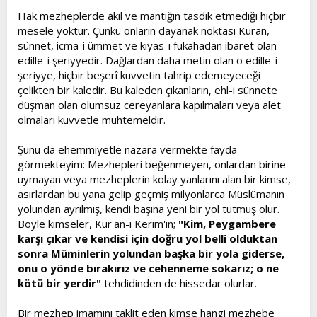
Hak mezheplerde akıl ve mantığın tasdik etmediği hiçbir
mesele yoktur. Çünkü onların dayanak noktası Kuran,
sünnet, icma-i ümmet ve kıyas-ı fukahadan ibaret olan
edille-i şeriyyedir. Dağlardan daha metin olan o edille-i
şeriyye, hiçbir beşerî kuvvetin tahrip edemeyeceği
çelikten bir kaledir. Bu kaleden çıkanların, ehl-i sünnete
düşman olan olumsuz cereyanlara kapılmaları veya alet
olmaları kuvvetle muhtemeldir.
Şunu da ehemmiyetle nazara vermekte fayda
görmekteyim: Mezhepleri beğenmeyen, onlardan birine
uymayan veya mezheplerin kolay yanlarını alan bir kimse,
asırlardan bu yana gelip geçmiş milyonlarca Müslümanın
yolundan ayrılmış, kendi başına yeni bir yol tutmuş olur.
Böyle kimseler, Kur'an-ı Kerim'in;
"Kim, Peygambere
karşı çıkar ve kendisi için doğru yol belli olduktan
sonra Müminlerin yolundan başka bir yola giderse,
onu o yönde bırakırız ve cehenneme sokarız; o ne
kötü bir yerdir"
tehdidinden de hissedar olurlar.
Bir mezhep imamını taklit eden kimse hangi mezhebe