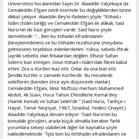
Üniversitesi hocalarından Sayın Dr. Alaaddin Yalçınkaya da
Cemaleddin Efgani isimli eserinde bu değişikliklerden birine
dikkat çekiyor. Alaaddin Bey’in ifadeleri şöyle: “İttihad-ı
İslâm (İslâm birliği) ve Cemaleddin Efgani ile alâkalı, Said
Nursi’nin de bazı görüşleri vardır. Said Nursi şöyle
demektedir: “… Ben bu ittihadın efradındanım
(bireylerindenim) ve bu ittihadın tezahürüne (meydana
gelmesine) teşebbüs edenlerdenim. Yoksa, sebebi iftirak
(ayrılık sebebi) olan fırkalardan değilim. Elhasıl: Sultan
Selim’e biat etmişim. Onun ittihad-ı İslâm’daki fikrini kabul
ettim. Zira o Kürtleri ikaz etti. Onlar da ona biat etti.
Şimdiki Kürtler o zamanki Kürtlerdir. Bu meselede
seleflerim (benden önce aynı düşüncede olanlar)
Cemaleddin Efgani, Mısır Müftüsü merhum Muhammed
Abduh, Ali Süavi, Hoca Tahsin Efendilerle Kemal Bey
(Namık Kemal) ve Sultan Selim’dir.” (Said Nursi, Tarihçe-i
Hayat, Tenvir Neşriyat, 1987, İstanbul, Yedinci Cinayet.)
Alaaddin Yalçınkaya devam ediyor: “Said Nursi’nin bu
konudaki görüşleri, arada küçük olmakla beraber farklı
yorumlara sebep olabilecek diğer bir kaynakta şöyle
nakledilmektedir: “İşte ben bu itittihadın efradındanım ve