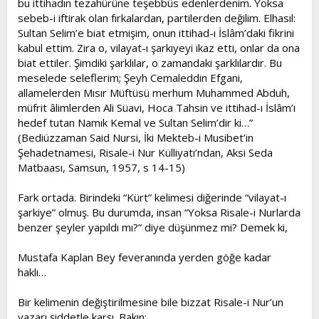
bu ittihadın tezahürüne teşebbüs edenlerdenim. Yoksa
sebeb-i iftirak olan fırkalardan, partilerden değilim. Elhasıl:
Sultan Selim’e biat etmişim, onun ittihad-ı İslâm’daki fikrini
kabul ettim. Zira o, vilayat-ı şarkıyeyi ikaz etti, onlar da ona
biat ettiler. Şimdiki şarklılar, o zamandaki şarklılardır. Bu
meselede seleflerim; Şeyh Cemaleddin Efgani,
allamelerden Mısır Müftüsü merhum Muhammed Abduh,
müfrit âlimlerden Ali Süavi, Hoca Tahsin ve ittihad-ı İslâm’ı
hedef tutan Namık Kemal ve Sultan Selim’dir ki…”
(Bediüzzaman Said Nursi, İki Mekteb-i Musibet’in
Şehadetnamesi, Risale-i Nur Külliyatı’ndan, Aksi Seda
Matbaası, Samsun, 1957, s 14-15)
Fark ortada. Birindeki “Kürt” kelimesi diğerinde “vilayat-ı
şarkiye” olmuş. Bu durumda, insan “Yoksa Risale-i Nurlarda
benzer şeyler yapıldı mı?” diye düşünmez mi? Demek ki,
Mustafa Kaplan Bey feveranında yerden göğe kadar
haklı…
Bir kelimenin değiştirilmesine bile bizzat Risale-i Nur’un
yazarı şiddetle karşı. Bakın: