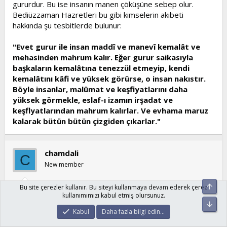
gururdur. Bu ise insanın manen çöküşüne sebep olur.
Bediüzzaman Hazretleri bu gibi kimselerin akıbeti
hakkında şu tesbitlerde bulunur:
"Evet gurur ile insan maddî ve manevî kemalât ve
mehasinden mahrum kalır. Eğer gurur saikasıyla
başkaların kemalâtına tenezzül etmeyip, kendi
kemalâtını kâfi ve yüksek görürse, o insan nakıstır.
Böyle insanlar, malûmat ve keşfiyatlarını daha
yüksek görmekle, eslaf-ı izamın irşadat ve
keşflyatlarından mahrum kalırlar. Ve evhama maruz
kalarak bütün bütün çizgiden çıkarlar."
chamdali
C
New member
Üst
Bu site çerezler kullanır. Bu siteyi kullanmaya devam ederek çerez
kullanımımızı kabul etmiş olursunuz.
29 Tem 2007
#13
Alt
Kabul
Daha fazla bilgi edin…
Ebu Zerr' Alıntı: