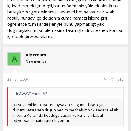
içtihad etmek için değil,bunun öneminin yüksek olduğunu
bu kişilerde görebilirsiniz.Hasan el benna sadece Allah
resulü nünsav. çölde,sahra cuma namazı kıldırdığını
öğrenince tüm kardeşleriyle bunu yapmak iştiyakı
doğmuş,lakin mısır ulemasına takılmışlardır,mezheb konusu
işte böledir,vesselam..
alptraum
A
New member
28 Tem 2007
#12
__BODOM' Alıntı:
bu söylediklerin uydurmaysa ahiret günü düşeceğin
durumu esas sen düşün benim mezhebim yok sadece Allah
ın bana Kuran da koyduğu yasak ve kuralları kabul
ediyorsam sapıtmışmı oluyorum