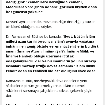
dediği gibi: "Yemenlilere vardığında Yemenli,
Maadlilere vardığında Adnani" görünen kişiden daha
bozguncusu yoktur."
Kevserî aynı eserinde, mezhepsizliğin dinsizliğe götüren
bir köprü olduğunu da söyler.
Dr. Ramazan el-Bûti ise bu konuda,
"Evet, bütün İslâm
milleti uzun tarihi boyunca İslâm'ı aynıyla yaşatma
imkânını en geniş ölçüde veren müçtehitlerin bu dört
imam (İmam-ı A'zam, İmâm-ı Şafi'i, İmâm-ı Mâlik ve
İmâm-ı Hanbel) olduğu üzerinde ittifak
edegelmişlerdir. der ve bu imamların yolunu bırakıp
insanları mezhepsizliğe davet etmenin "İslâm dinini
tehdit eden en tehlikeli bid'at" olduğunu ilâve eder.
Ramazan el-Bûti, mezhepsizlik dava edenlerin yeni
hâdiselere çözüm getirmek yerine, İslâm'ın temel
rükünlerini sarsmaya çalıştıklarına dikkati çekerek şöyle
der: