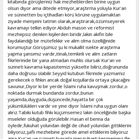
kitabında görüşleriniz hak mezheblerden birine uygun
olsun diyor ama ditede etmiyor,araştırma yoluyla Kur'an
ve sünnetten bu içtihadları körü körüne uygulamaktan
ziyade menşeini tatmin olarak,araştırarak,özümseyerek
kavramayı telkin ediyor.Abduh mason ve reformist
mezhepsiz denilen kişilerden biridir,lakin akifin bile
faydalandığı bir mütefekkir ve alim olma özelliğinide
korumuştur.Görüşümüz şu ki mukallit isekte araştırma
yapma şansımız vardır,itinalı,temkinli ve alim zatların
fikirlerinide bir yana atmadan muhlis olursak Kur'an ve
sünneti kavrama kapasitemizi yükselte biliriz,doğrununda
daha doğrusu olabilir.Seyyid kutubun fikrinide yazmamız
gerekecek o fıhkın ancak doğal koşullarda ortaya çıkacağını
savunur,Diyor ki bir yerde İslami ruha kavuşmak zordur,o
noktada durmak bundanda zordur,bunun
yaşamda,duyguda,düşüncede,hayatta bir çok
yükümlülükleri vardır ve yine diyor İslami ruha uygun olanı
alırız.Tabiki kutub fıhkı küçümsemez lakin önceliğinde başka
mseleler olduğuda görülebilir.Hasan el benna da
öyledir,fukuhat yolundan değil de cihad yolundan gittiklerini
biliyoruz,şafii mezhebine görede amel ettiklerini biliyoruz
ama Kur'an ve sünneti bununla meşguliyeti kesmemeyi ille