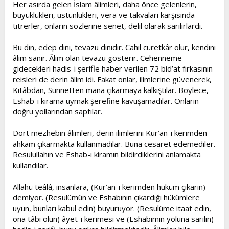
Her asırda gelen İslam âlimleri, daha önce gelenlerin,
büyüklükleri, üstünlükleri, vera ve takvaları karşısında
titrerler, onların sözlerine senet, delil olarak sarılırlardı.
Bu din, edep dini, tevazu dinidir. Cahil cüretkâr olur, kendini
âlim sanır. Âlim olan tevazu gösterir. Cehenneme
gidecekleri hadis-i şerifle haber verilen 72 bid’at fırkasının
reisleri de derin âlim idi. Fakat onlar, ilimlerine güvenerek,
Kitâbdan, Sünnetten mana çıkarmaya kalkıştılar. Böylece,
Eshab-ı kirama uymak şerefine kavuşamadılar. Onların
doğru yollarından saptılar.
Dört mezhebin âlimleri, derin ilimlerini Kur’an-ı kerimden
ahkam çıkarmakta kullanmadılar. Buna cesaret edemediler.
Resulullahın ve Eshab-ı kiramın bildirdiklerini anlamakta
kullandılar.
Allahü teâlâ, insanlara, (Kur’an-ı kerimden hüküm çıkarın)
demiyor. (Resulümün ve Eshabının çıkardığı hükümlere
uyun, bunları kabul edin) buyuruyor. (Resulüme itaat edin,
ona tâbi olun) âyet-i kerimesi ve (Eshabımın yoluna sarılın)