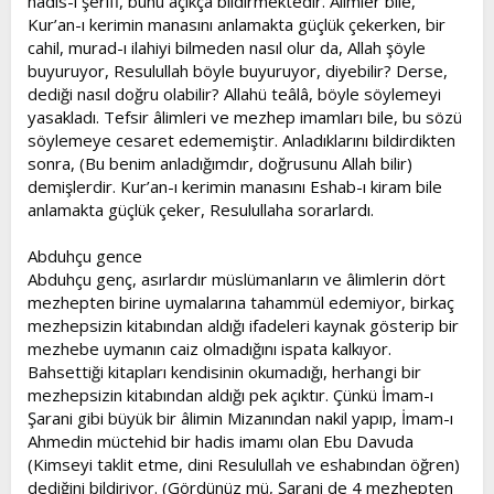
hadis-i şerifi, bunu açıkça bildirmektedir. Âlimler bile,
Kur’an-ı kerimin manasını anlamakta güçlük çekerken, bir
cahil, murad-ı ilahiyi bilmeden nasıl olur da, Allah şöyle
buyuruyor, Resulullah böyle buyuruyor, diyebilir? Derse,
dediği nasıl doğru olabilir? Allahü teâlâ, böyle söylemeyi
yasakladı. Tefsir âlimleri ve mezhep imamları bile, bu sözü
söylemeye cesaret edememiştir. Anladıklarını bildirdikten
sonra, (Bu benim anladığımdır, doğrusunu Allah bilir)
demişlerdir. Kur’an-ı kerimin manasını Eshab-ı kiram bile
anlamakta güçlük çeker, Resulullaha sorarlardı.
Abduhçu gence
Abduhçu genç, asırlardır müslümanların ve âlimlerin dört
mezhepten birine uymalarına tahammül edemiyor, birkaç
mezhepsizin kitabından aldığı ifadeleri kaynak gösterip bir
mezhebe uymanın caiz olmadığını ispata kalkıyor.
Bahsettiği kitapları kendisinin okumadığı, herhangi bir
mezhepsizin kitabından aldığı pek açıktır. Çünkü İmam-ı
Şarani gibi büyük bir âlimin Mizanından nakil yapıp, İmam-ı
Ahmedin müctehid bir hadis imamı olan Ebu Davuda
(Kimseyi taklit etme, dini Resulullah ve eshabından öğren)
dediğini bildiriyor. (Gördünüz mü, Şarani de 4 mezhepten