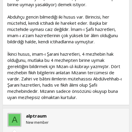
birine uymayı yasaklıyor) demek istiyor.
Abduhçu gencin bilmediği iki husus var. Birincisi, her
müctehid, kendi ictihadı ile hareket eder. Başka bir
müctehide uyması caiz değildir. İmam-ı Şafii hazretleri,
imam-ı a'zam hazretlerinin çok yüksek bir âlim olduğunu
bildirdiği halde, kendi ictihadlarına uymuştur.
İkinci husus, imam-ı Şarani hazretleri, 4 mezhebin hak
olduğunu, mutlaka bu 4 mezhepten birine uymak
gerektiğini bildirmek için Mizan-ül-kübrayı yazmıştır. Dört
mezhebin fıkıh bilgilerini anlatan Mizanın tercümesi de
vardır. Zahiri ve bâtıni ilimlerin mütehassısı Abdülvehhab-ı
Şarani hazretleri, hadis ve fıkıh âlimi olup Şafii
mezhebindedir. Mizanın sadece önsözünü okuyup buna
uyan mezhepsiz olmaktan kurtulur.
alptraum
A
New member