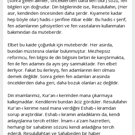
(Sonra gelen âlimler, öncekilerden daha ileri olur) sözü, fen
bilgileri için doğrudur. Din bilgilerinde ise, Resulullahın, (Her
asır, kendinden öncesinden daha şerdir. Kıyamete kadar
hep böyle olur) hadis-i şerifine itibar edilir. Bu hadis-i şerif,
fen adamlarının şahsiyetleri ve fen vasıtalarını kullanmaları
bakımından da muteberdir.
Elbet bu kaide çoğunluk için muteberdir. Her asırda,
bundan müstesna olanlar bulunmuştur. Mezhepsiz
reformcu, fen bilgisi ile din bilgisini birbiri ile karıştırmakta,
fen ile fen adamını da aynı şey sanmaktadır. Fen elbet
ilerliyor. Fakat bu ilerleyiş, fen adamlarının ileri olması
demek değildir. Sonra gelen fen adamları arasında
öncekilerden daha geri, daha bozuk olanları az değildir.
Din imamlarımız, Kur’an-ı kerimden mana çıkarmaya
kalkışmadılar. Kendilerini bundan âciz gördüler. Resulullahın
Kur’an-ı kerime nasıl mana verdiğini Eshab-ı kiramdan
sorup araştırdılar. Eshab-ı kiramın anladıklarını da, kendi
anlayışlarına tercih ettiler. İmam-ı a'zam hazretleri,
herhangi bir sahabinin sözünü kendi anladığına tercih
ederdi. Resulullahtan ve Sahabeden bir haber