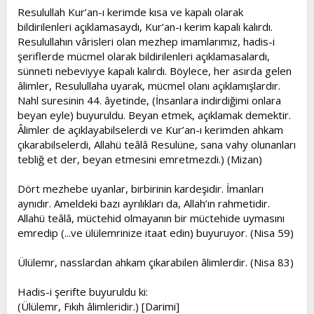
Resulullah Kur’an-ı kerimde kısa ve kapalı olarak
bildirilenleri açıklamasaydı, Kur’an-ı kerim kapalı kalırdı.
Resulullahın vârisleri olan mezhep imamlarımız, hadis-i
şeriflerde mücmel olarak bildirilenleri açıklamasalardı,
sünneti nebeviyye kapalı kalırdı. Böylece, her asırda gelen
âlimler, Resulullaha uyarak, mücmel olanı açıklamışlardır.
Nahl suresinin 44. âyetinde, (İnsanlara indirdiğimi onlara
beyan eyle) buyuruldu. Beyan etmek, açıklamak demektir.
Âlimler de açıklayabilselerdi ve Kur’an-ı kerimden ahkam
çıkarabilselerdi, Allahü teâlâ Resulüne, sana vahy olunanları
tebliğ et der, beyan etmesini emretmezdi.) (Mizan)
Dört mezhebe uyanlar, birbirinin kardeşidir. İmanları
aynıdır. Ameldeki bazı ayrılıkları da, Allah’ın rahmetidir.
Allahü teâlâ, müctehid olmayanın bir müctehide uymasını
emredip (...ve ülülemrinize itaat edin) buyuruyor. (Nisa 59)
Ülülemr, nasslardan ahkam çıkarabilen âlimlerdir. (Nisa 83)
Hadis-i şerifte buyuruldu ki:
(Ülülemr, Fıkıh âlimleridir.) [Darimi]