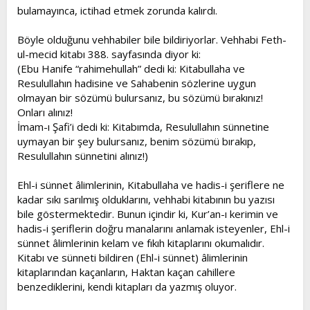
bulamayınca, ictihad etmek zorunda kalırdı.
Böyle olduğunu vehhabiler bile bildiriyorlar. Vehhabi Feth-
ul-mecid kitabı 388. sayfasında diyor ki:
(Ebu Hanife “rahimehullah” dedi ki: Kitabullaha ve
Resulullahın hadisine ve Sahabenin sözlerine uygun
olmayan bir sözümü bulursanız, bu sözümü bırakınız!
Onları alınız!
İmam-ı Şafi’i dedi ki: Kitabımda, Resulullahın sünnetine
uymayan bir şey bulursanız, benim sözümü bırakıp,
Resulullahın sünnetini alınız!)
Ehl-i sünnet âlimlerinin, Kitabullaha ve hadis-i şeriflere ne
kadar sıkı sarılmış olduklarını, vehhabi kitabının bu yazısı
bile göstermektedir. Bunun içindir ki, Kur’an-ı kerimin ve
hadis-i şeriflerin doğru manalarını anlamak isteyenler, Ehl-i
sünnet âlimlerinin kelam ve fıkıh kitaplarını okumalıdır.
Kitabı ve sünneti bildiren (Ehl-i sünnet) âlimlerinin
kitaplarından kaçanların, Haktan kaçan cahillere
benzediklerini, kendi kitapları da yazmış oluyor.