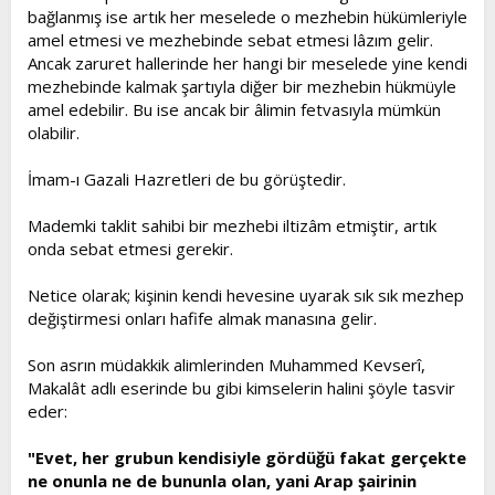
bağlanmış ise artık her meselede o mezhebin hükümleriyle
amel etmesi ve mezhebinde sebat etmesi lâzım gelir.
Ancak zaruret hallerinde her hangi bir meselede yine kendi
mezhebinde kalmak şartıyla diğer bir mezhebin hükmüyle
amel edebilir. Bu ise ancak bir âlimin fetvasıyla mümkün
olabilir.
İmam-ı Gazali Hazretleri de bu görüştedir.
Mademki taklit sahibi bir mezhebi iltizâm etmiştir, artık
onda sebat etmesi gerekir.
Netice olarak; kişinin kendi hevesine uyarak sık sık mezhep
değiştirmesi onları hafife almak manasına gelir.
Son asrın müdakkik alimlerinden Muhammed Kevserî,
Makalât adlı eserinde bu gibi kimselerin halini şöyle tasvir
eder:
"Evet, her grubun kendisiyle gördüğü fakat gerçekte
ne onunla ne de bununla olan, yani Arap şairinin