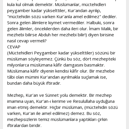
kula kul olmak demektir. Müslümanlar, müctehidleri
t
i
a
h
peygamber kadar yükselttiler, Kur'andan ayrılıp,
n
i
"müctehidin sözü varken Kur'anla amel edilmez" dediler.
Sonra gelen âlimlere kıymet vermediler. Halbuki, sonra
gelen âlimler, öncekilerden daha ileri olur. İmam Malik, bir
mezhebi bilirse Abduh her mezhebi bilir!) diyen birisine
nasıl cevap vermeli?
CEVAP
(Müctehidleri Peygamber kadar yükselttiler) sözünü bir
müslüman söyleyemez. Çünkü bu söz, dört mezhepteki
milyonlarca müslümana kâfir damgasını basmaktır.
Müslümana kâfir diyenin kendisi kâfir olur. Bir mezhebe
tâbi olan mümini Kur'andan ayrılmakla suçlamak ise,
bundan daha büyük iftiradır.
Mezhep, Kur'an ve Sünnet yolu demektir. Bir mezhep
imamına uyan, Kur’an-ı kerime ve Resulullaha uyduğuna
iman etmiş demektir. Hiçbir müslüman, (müctehidin sözü
varken, Kur'an ile amel edilmez) demez. Bu söz,
mezhepsizlerin temiz müslümanlara yaptıkları çirkin
iftiralardan biridir.