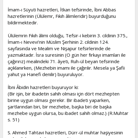
İmam-ı Süyuti hazretleri, İtkan tefsirinde, İbni Abbas
hazretlerinin (Ülülemr, Fıkıh âlimleridir) buyurduğunu
bildirmektedir.
Ülülemrin Fıkıh âlimi olduğu, Tefsir-i kebirin 3. cildinin 375.,
İmam-ı Nevevi’nin Müslim Şerhinin 2. cildinin 124.
sayfasında ve Mealim ve Nişapur tefsirlerinde de
yazmaktadır. İsra suresinin (O gün her fırkayı imamları ile
çağırırız) mealindeki 71. âyeti, Ruh-ül beyan tefsirinde
açıklanırken, (Mezhebin imamı ile çağırılır. Mesela ya Şafii
yahut ya Hanefi denilir) buyuruluyor.
İbni Âbidin hazretleri buyuruyor ki:
(Bir işin, bir ibadetin sahih olması için dört mezhepten
birine uygun olması gerekir. Bir ibadeti yaparken,
şartlarından biri, bir mezhebe, başka biri de başka
mezhebe uygun olursa, bu ibadet sahih olmaz.) (R.Muhtar
s. 51)
S. Ahmed Tahtavi hazretleri, Dürr-ül muhtar haşiyesinin