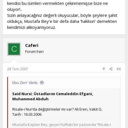
kendisi bu isimleri vermekten çekinmemişse bize ne
oluyor!..
Sizin anlayacağınız değerli okuyucular, böyle şeylere şahit
oldukça, Mustafa Bey’e bir defa daha ‘haklısın’ demekten
kendimizi alıkoyamıyoruz.
Caferi
C
Forum Þairi
28 Tem 2007
#6
Ebu Zerr' Alıntı:
Said Nursi: Üstadlarım Cemaleddin Efgani,
Muhammed Abduh
Risale-i Nur’da değiştirmeler mi var? Ali Eren, Vakit G.
Tarih : 16.03.2006
Mustafa Kaplan Bey, geçen haftaki bir yazısında “Risale-i