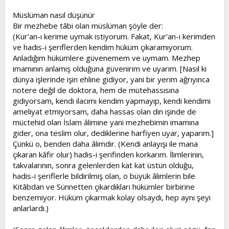
Müslüman nasıl düşünür
Bir mezhebe tâbi olan müslüman şöyle der:
(Kur’an-ı kerime uymak istiyorum. Fakat, Kur’an-ı kerimden
ve hadis-i şeriflerden kendim hüküm çıkaramıyorum.
Anladığım hükümlere güvenemem ve uymam. Mezhep
imamının anlamış olduğuna güvenirim ve uyarım. [Nasıl ki
dünya işlerinde işin ehline gidiyor, yani bir yerim ağrıyınca
notere değil de doktora, hem de mütehassısına
gidiyorsam, kendi ilacımı kendim yapmayıp, kendi kendimi
ameliyat etmiyorsam, daha hassas olan din işinde de
müctehid olan İslam âlimine yani mezhebimin imamına
gider, ona teslim olur, dediklerine harfiyen uyar, yaparım.]
Çünkü o, benden daha âlimdir. (Kendi anlayışı ile mana
çıkaran kâfir olur) hadis-i şerifinden korkarım. İlimlerinin,
takvalarının, sonra gelenlerden kat kat üstün olduğu,
hadis-i şeriflerle bildirilmiş olan, o büyük âlimlerin bile
Kitâbdan ve Sünnetten çıkardıkları hükümler birbirine
benzemiyor. Hüküm çıkarmak kolay olsaydı, hep aynı şeyi
anlarlardı.)