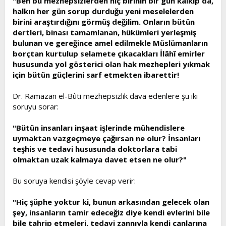
"Ben bu mezhepsizlerden hiç birinin bir gün kalkıp da,
halkın her gün sorup durduğu yeni meselelerden
birini araştırdığını görmüş değilim. Onların bütün
dertleri, binası tamamlanan, hükümleri yerleşmiş
bulunan ve gereğince amel edilmekle Müslümanların
borçtan kurtulup selamete çıkacakları İlâhî emirler
hususunda yol gösterici olan hak mezhepleri yıkmak
için bütün güçlerini sarf etmekten ibarettir!
Dr. Ramazan el-Bûti mezhepsizlik dava edenlere şu iki
soruyu sorar:
"Bütün insanları inşaat işlerinde mühendislere
uymaktan vazgeçmeye çağırsan ne olur? İnsanları
teşhis ve tedavi hususunda doktorlara tabi
olmaktan uzak kalmaya davet etsen ne olur?"
Bu soruya kendisi şöyle cevap verir:
"Hiç şüphe yoktur ki, bunun arkasından gelecek olan
şey, insanların tamir edeceğiz diye kendi evlerini bile
bile tahrip etmeleri, tedavi zannıyla kendi canlarına