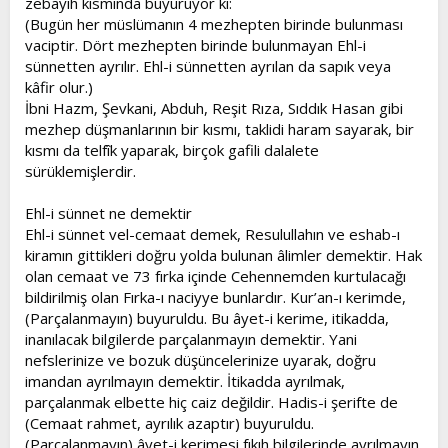
zebayih kısmında buyuruyor ki:
(Bugün her müslümanın 4 mezhepten birinde bulunması
vaciptir. Dört mezhepten birinde bulunmayan Ehl-i
sünnetten ayrılır. Ehl-i sünnetten ayrılan da sapık veya
kâfir olur.)
İbni Hazm, Şevkani, Abduh, Reşit Rıza, Sıddık Hasan gibi
mezhep düşmanlarının bir kısmı, taklidi haram sayarak, bir
kısmı da telfîk yaparak, birçok gafili dalalete
sürüklemişlerdir.
Ehl-i sünnet ne demektir
Ehl-i sünnet vel-cemaat demek, Resulullahın ve eshab-ı
kiramın gittikleri doğru yolda bulunan âlimler demektir. Hak
olan cemaat ve 73 fırka içinde Cehennemden kurtulacağı
bildirilmiş olan Fırka-ı naciyye bunlardır. Kur’an-ı kerimde,
(Parçalanmayın) buyuruldu. Bu âyet-i kerime, itikadda,
inanılacak bilgilerde parçalanmayın demektir. Yani
nefslerinize ve bozuk düşüncelerinize uyarak, doğru
imandan ayrılmayın demektir. İtikadda ayrılmak,
parçalanmak elbette hiç caiz değildir. Hadis-i şerifte de
(Cemaat rahmet, ayrılık azaptır) buyuruldu.
(Parçalanmayın) âyet-i kerimesi fıkıh bilgilerinde ayrılmayın