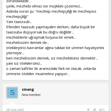
zorundadadır...
âyet-i kerimesi fıkıh bilgilerinde ayrılmayın demek değildir.
çünki, mezhebi olmaz ise müşkilatı çözemez...
Ahkamda, amellerde olan ictihad bilgilerindeki ayrılık,
Aslında sorun şu: "mezhep mezhepçiliği ile mezhepsiz
hakları, farzları, amellerdeki, ince bilgileri ortaya koymuştur.
Eshab-ı kiram da, günlük işleri açıklayan bilgilerde,
mezhepçiliği"
birbirlerinden ayrılmışlardı. Fakat, itikad bilgilerinde hiç
Yani taasssub...
ayrılıkları yoktu. Hadis-i şerifte, (Ümmetimin ayrılığı
Efendim taassub yapmayalım derken, daha büyük bir
[mezheplere ayrılması] rahmettir) buyuruldu. Dört
taassuba düşüyorsak bu doğru değildir...
mezhebin, amel bilgilerinde ayrılması böyledir. (Hadika)
mezheblerle uğraşmak boşuna bir emek...
mezhebsizim demek de...
ötekileştirici kavramlar ağına takılan bir ümmet hayatiyetini
yitirmiştir...
ben mezhebsizim demek, siz mezheblisiniz demektir...
yani siz ötekilersiniz...
o zaman kafirler ile aramızdaki fark ne olacak, onlarda
ümmete ötekiler muamelesi yapıyor...
sinang
S
New member
28 Tem 2007
#11