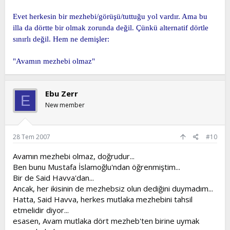
bir mezhebe, başka biri de başka mezhebe uygun olursa,
bu ibadet sahih olmaz.) (R.Muhtar s. 51)
Evet herkesin bir mezhebi/görüşü/tuttuğu yol vardır. Ama bu
illa da dörtte bir olmak zorunda değil. Çünkü alternatif dörtle
S. Ahmed Tahtavi hazretleri, Dürr-ül muhtar haşiyesinin
sınırlı değil. Hem ne demişler:
zebayih kısmında buyuruyor ki:
(Bugün her müslümanın 4 mezhepten birinde bulunması
vaciptir. Dört mezhepten birinde bulunmayan Ehl-i
"Avamın mezhebi olmaz"
sünnetten ayrılır. Ehl-i sünnetten ayrılan da sapık veya kâfir
olur.)
İbni Hazm, Şevkani, Abduh, Reşit Rıza, Sıddık Hasan gibi
Ebu Zerr
mezhep düşmanlarının bir kısmı, taklidi haram sayarak, bir
E
kısmı da telfîk yaparak, birçok gafili dalalete
New member
sürüklemişlerdir.
Ehl-i sünnet ne demektir
28 Tem 2007
#10
Ehl-i sünnet vel-cemaat demek, Resulullahın ve eshab-ı
kiramın gittikleri doğru yolda bulunan âlimler demektir. Hak
Avamın mezhebi olmaz, doğrudur...
olan cemaat ve 73 fırka içinde Cehennemden kurtulacağı
Ben bunu Mustafa İslamoğlu'ndan öğrenmiştim...
bildirilmiş olan Fırka-ı naciyye bunlardır. Kur’an-ı kerimde,
Bir de Said Havva'dan...
(Parçalanmayın) buyuruldu. Bu âyet-i kerime, itikadda,
Ancak, her ikisinin de mezhebsiz olun dediğini duymadım...
inanılacak bilgilerde parçalanmayın demektir. Yani
nefslerinize ve bozuk düşüncelerinize uyarak, doğru
Hatta, Said Havva, herkes mutlaka mezhebini tahsil
imandan ayrılmayın demektir. İtikadda ayrılmak,
etmelidir diyor...
parçalanmak elbette hiç caiz değildir. Hadis-i şerifte de
esasen, Avam mutlaka dört mezheb'ten birine uymak
(Cemaat rahmet, ayrılık azaptır) buyuruldu. (Parçalanmayın)