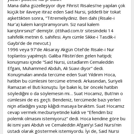
Mana daha güzelleşiyor diye Fihrist Risalesi’ne yapılan çok
küçük bir ilaveye itiraz eden Said Nursi, şiddetli bir tokat
aşkettikten sonra, “Titremeliydiniz. Ben dahi (Risale-i
Nur’a) kalem karıştıramıyorum. Siz nasıl kalem
karıştırırsınız!” demiştir. (ittihad.com.tr sitesindeki 14
sahifelik metnin 6. sahifesi. Aynı cümle Sikke-i Tasdik-i
Gaybi’de de mevcut.)
1996 veya 97’de Aksaray Akgün Otel’de Risale-i Nur
toplantısı yapılmıştı. Galiba Filistin’den gelen hatipdi;
konuşması içinde “Said Nursi, üstadlarım Cemaleddin
Efgani, Muhammed Abduh, Ali Süavi diyor” dedi.
Konuşmaları anında tercüme eden Suat Yıldırım Hoca,
hatibin bu cümlesini tercüme etmedi. Arkasından, Suriyeli
Ramazan el Buti konuştu. İşe bakın ki, bir önceki hatibin
söylediğini o da söylemesin mi… Suat Hocamız, Buti’nin o
cümlesini de es geçti. Bendeniz, tercümede bazı yerleri
niçin atladığını yazıp kâğıdı masaya bıraktım. Suat Hocamız
cevap vermek mecburiyetinde kaldı ve “Efendim biz
polemik olmasını istemiyoruz” dedi. Hoca kendine göre bu
iki ismi yani Abduh ve Cemaleddin Afgani’yi Said Nursi’nin
üstadı olarak göstermek istemiyordu. İyi de, Said Nursi