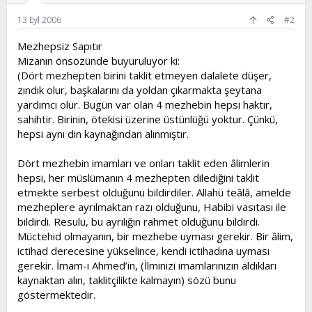
13 Eyl 2006
#2
Mezhepsiz Sapıtır
Mizanın önsözünde buyuruluyor ki:
(Dört mezhepten birini taklit etmeyen dalalete düşer,
zındık olur, başkalarını da yoldan çıkarmakta şeytana
yardımcı olur. Bugün var olan 4 mezhebin hepsi haktır,
sahihtir. Birinin, ötekisi üzerine üstünlüğü yoktur. Çünkü,
hepsi aynı din kaynağından alınmıştır.
Dört mezhebin imamları ve onları taklit eden âlimlerin
hepsi, her müslümanın 4 mezhepten dilediğini taklit
etmekte serbest olduğunu bildirdiler. Allahü teâlâ, amelde
mezheplere ayrılmaktan razı olduğunu, Habibi vasıtası ile
bildirdi. Resulü, bu ayrılığın rahmet olduğunu bildirdi.
Müctehid olmayanın, bir mezhebe uyması gerekir. Bir âlim,
ictihad derecesine yükselince, kendi ictihadına uyması
gerekir. İmam-ı Ahmed’in, (İlminizi imamlarınızın aldıkları
kaynaktan alın, taklitçilikte kalmayın) sözü bunu
göstermektedir.