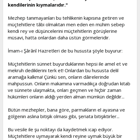
kendilerinin kıymalarıdır."
Mezhep tanımayanları bu tehlikenin kapısına getiren ve
müçtehitlere tâbi olmaktan men eden en mühim sebep
kendi rey ve düşüncelerini müçtehitlerin görüşlerine
müsavi, hatta onlardan daha üstün görmeleridir.
İmam-ı Şârânî Hazretleri de bu hususta şöyle buyurur:
Müçtehitlerin sünnet buyurduklarının hepsi ile amel et ve
mekruh dediklerini terk et! Onlardan bu hususta delil
aramağa kalkma! Çünkü sen, onların dâirelerinde
mahpussun. Onların makamına varmadıkça doğrudan kitab
ve sünnete ulaşmakta, onları geçmen ve hiçbir zaman
hükümleri onların aldığı yerden alman mümkün değildir...
Bütün mezhepler, bana göre, parmakların el ayasına ve
gölgenin aslına bitişik olması gibi, şeriata bitişiktirler...
Bu vesile ile şu noktayı da kaydetmek icap ediyor.
Müçtehitlere uymayarak kendi reyine uymak büyük bir