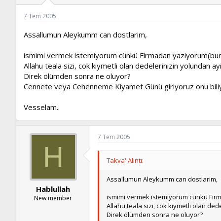
ş
t
l
a
7 Tem 2005
a
r
t
i
Assallumun Aleykumm can dostlarim,
a
h
n
i
ismimi vermek istemiyorum cünkü Firmadan yaziyorum(burada
Allahu teala sizi, cok kiymetli olan dedelerinizin yolundan ay
Direk ölümden sonra ne oluyor?
Cennete veya Cehenneme Kiyamet Günü giriyoruz onu bili
Vesselam..
7 Tem 2005
H
Takva' Alıntı:
Assallumun Aleykumm can dostlarim,
Hablullah
ismimi vermek istemiyorum cünkü Firma
New member
Allahu teala sizi, cok kiymetli olan de
Direk ölümden sonra ne oluyor?