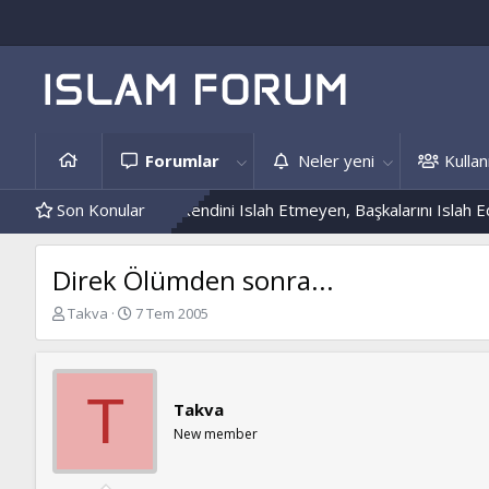
Forumlar
Neler yeni
Kullanı
Hâdis Örnekleri
Son Konular
Kendini Islah Etmeyen, Başkalarını Islah Edemez.
Direk Ölümden sonra...
K
B
Takva
7 Tem 2005
o
a
n
ş
b
l
u
a
T
Takva
y
n
u
g
New member
b
ı
a
ç