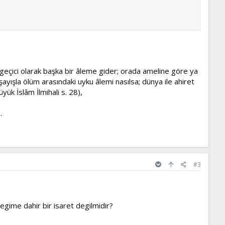
uhu geçici olarak başka bir âleme gider; orada ameline göre ya
ayışla ölüm arasındaki uyku âlemi nasılsa; dünya ile ahiret
yük İslâm İlmihali s. 28),
.
#3
gime dahir bir isaret degilmidir?