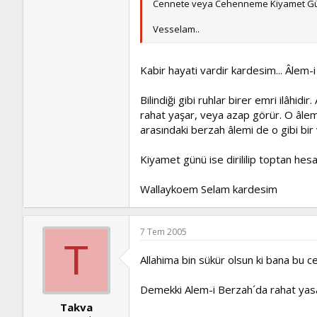
Cennete veya Cehenneme Kiyamet Günü
Vesselam..
Kabir hayati vardir kardesim... Âlem-
Bilindiği gibi ruhlar birer emri ilâhi
rahat yaşar, veya azap görür. O âleme
arasındaki berzah âlemi de o gibi bir 
Kiyamet günü ise dirililip toptan hes
Wallaykoem Selam kardesim
7 Tem 2005
T
Allahima bin sükür olsun ki bana bu 
Demekki Alem-i Berzah´da rahat yasa
Takva