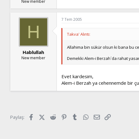
New member
7 Tem 2005
H
Takva' Alıntı:
Allahima bin sükür olsun ki bana bu 
Hablullah
New member
Demekki Alem-i Berzah´da rahat yasama
Evet kardesim,
Alem-i Berzah ya cehennemde bir çuk
Facebook
X (Twitter)
Reddit
Pinterest
Tumblr
WhatsApp
E-posta
Link
Paylaş: