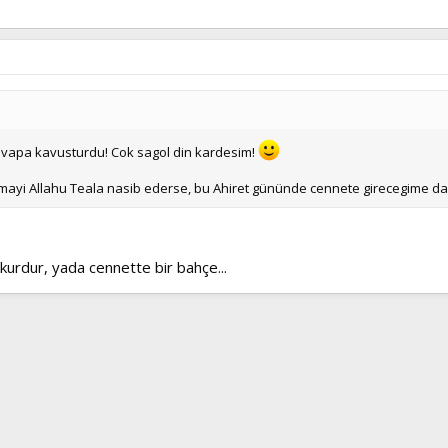
cevapa kavusturdu! Cok sagol din kardesim!
yi Allahu Teala nasib ederse, bu Ahiret gününde cennete girecegime dahir
urdur, yada cennette bir bahçe...