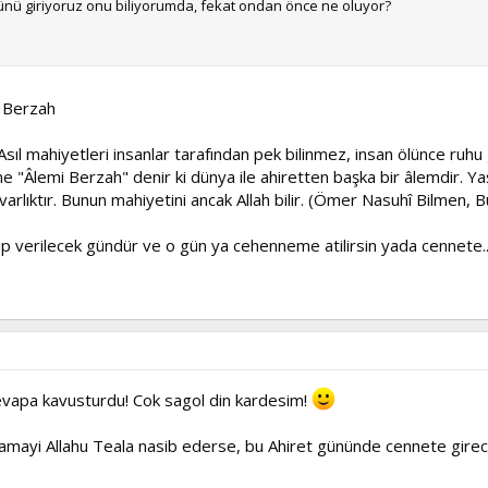
 giriyoruz onu biliyorumda, fekat ondan önce ne oluyor?
i Berzah
dir. Asıl mahiyetleri insanlar tarafından pek bilinmez, insan ölünce r
 "Âlemi Berzah" denir ki dünya ile ahiretten başka bir âlemdir. Yaş
varlıktır. Bunun mahiyetini ancak Allah bilir. (Ömer Nasuhî Bilmen, Bü
ap verilecek gündür ve o gün ya cehenneme atilirsin yada cennete..
cevapa kavusturdu! Cok sagol din kardesim!
mayi Allahu Teala nasib ederse, bu Ahiret gününde cennete girece