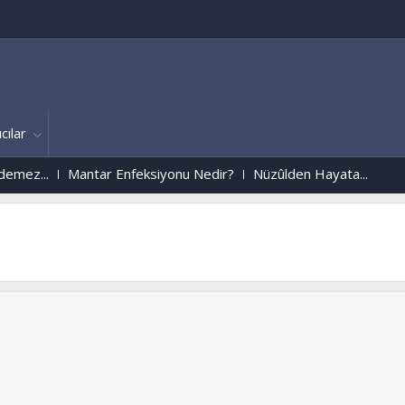
cılar
..
Mantar Enfeksiyonu Nedir?
Nüzûlden Hayata...