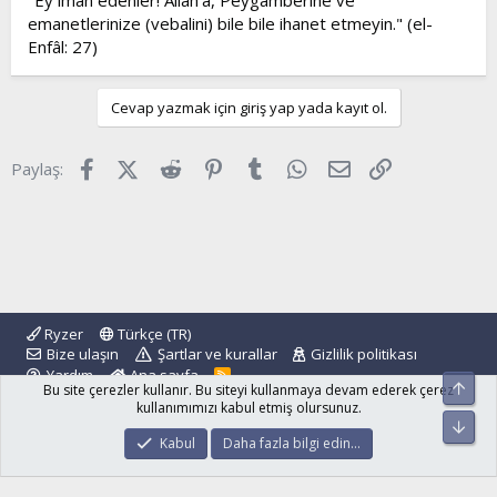
"Ey iman edenler! Allah'a, Peygamberine ve
emanetlerinize (vebalini) bile bile ihanet etmeyin." (el-
Enfâl: 27)
Cevap yazmak için giriş yap yada kayıt ol.
Facebook
X (Twitter)
Reddit
Pinterest
Tumblr
WhatsApp
E-posta
Link
Paylaş:
Ryzer
Türkçe (TR)
Bize ulaşın
Şartlar ve kurallar
Gizlilik politikası
Yardım
Ana sayfa
R
Üst
Bu site çerezler kullanır. Bu siteyi kullanmaya devam ederek çerez
S
S
kullanımımızı kabul etmiş olursunuz.
Alt
®
Community platform by XenForo
© 2010-2024 XenForo Ltd.
Kabul
Daha fazla bilgi edin…
islamforum.com.tr
© 2001 - 2024