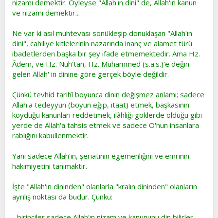
nizamı demektir. Öyleyse "Allah'ın dini" de, Allah'ın kanun
ve nizamı demektir...
Ne var ki asıl muhtevası sönükleşip donuklaşan "Allah'ın
dini", cahiliye kitlelerinin nazarında inanç ve alamet türü
ibadetlerden başka bir şey ifade etmemektedir. Ama Hz.
Âdem, ve Hz. Nuh'tan, Hz. Muhammed (s.a.s.)'e değin
gelen Allah' in dinine göre gerçek böyle değildir.
Çünkü tevhid tarihî boyunca dinin değişmez anlamı; sadece
Allah'a tedeyyün (boyun eğip, itaat) etmek, başkasının
koyduğu kanunları reddetmek, ilâhlığı göklerde olduğu gibi
yerde de Allah'a tahsis etmek ve sadece O'nun insanlara
rablığını kabullenmektir.
Yani sadece Allah'ın, şeriatinin egemenliğini ve emrinin
hakimiyetini tanımaktır.
İşte "Allah'ın dininden" olanlarla "kralın dininden" olanların
ayrılış noktası da budur. Çünkü:
- birinciler sadece Allah'ın nizam ve kanununu din bilirler.