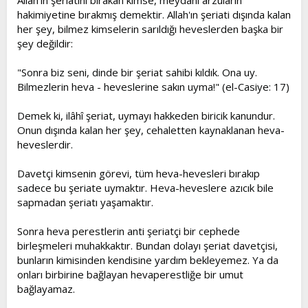
Allah'ın şeriatını bırakan kimse, meydanı arzuların
hakimiyetine bırakmış demektir. Allah'ın şeriati dışında kalan
her şey, bilmez kimselerin sarıldığı heveslerden başka bir
şey değildir:
"Sonra biz seni, dinde bir şeriat sahibi kıldık. Ona uy.
Bilmezlerin heva - heveslerine sakın uyma!" (el-Casiye: 17)
Demek ki, ilâhî şeriat, uymayı hakkeden biricik kanundur.
Onun dışında kalan her şey, cehaletten kaynaklanan heva-
heveslerdir.
Davetçi kimsenin görevi, tüm heva-hevesleri bırakıp
sadece bu şeriate uymaktır. Heva-heveslere azıcık bile
sapmadan şeriatı yaşamaktır.
Sonra heva perestlerin anti şeriatçi bir cephede
birleşmeleri muhakkaktır. Bundan dolayı şeriat davetçisi,
bunların kimisinden kendisine yardım bekleyemez. Ya da
onları birbirine bağlayan hevaperestliğe bir umut
bağlayamaz.