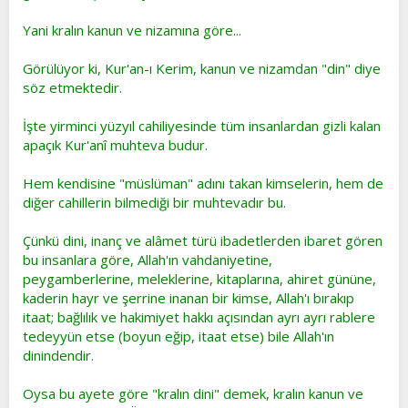
Yani kralın kanun ve nizamına göre...
Görülüyor ki, Kur'an-ı Kerim, kanun ve nizamdan "din" diye
söz etmektedir.
İşte yirminci yüzyıl cahiliyesinde tüm insanlardan gizli kalan
apaçık Kur'anî muhteva budur.
Hem kendisine "müslüman" adını takan kimselerin, hem de
diğer cahillerin bilmediği bir muhtevadır bu.
Çünkü dini, inanç ve alâmet türü ibadetlerden ibaret gören
bu insanlara göre, Allah'ın vahdaniyetine,
peygamberlerine, meleklerine, kitaplarına, ahiret gününe,
kaderin hayr ve şerrine inanan bir kimse, Allah'ı bırakıp
itaat; bağlılık ve hakimiyet hakkı açısından ayrı ayrı rablere
tedeyyün etse (boyun eğip, itaat etse) bile Allah'ın
dinindendir.
Oysa bu ayete göre "kralın dini" demek, kralın kanun ve