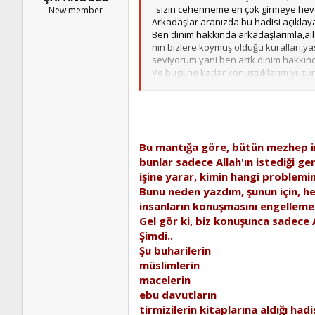
''sizin cehenneme en çok girmeye heve
New member
Arkadaşlar aranızda bu hadisi açıklaya
Ben dinim hakkında arkadaşlarımla,ail
nın bizlere koymuş olduğu kuralları,ya
seviyorum yani ben artk dinim hakkı
Ve bugüne kadar konuştuklarım yüzün
Aydınlatırsanız sevinirim...
Bu mantığa göre, bütün mezhep im
bunlar sadece Allah'ın istediği ger
işine yarar, kimin hangi problem
Bunu neden yazdım, şunun için, her
insanların konuşmasını engellemek
Gel gör ki, biz konuşunca sadece
Şimdi..
Şu buharilerin
müslimlerin
macelerin
ebu davutların
tirmizilerin kitaplarına aldığı ha