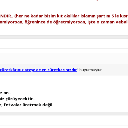
R.. (her ne kadar bizim kıt akıllılar islamın şartını 5 le kısı
enmiyorsan, öğrenince de öğretmiyorsan, işte o zaman vebald
 cüretkârınız ateşe de en cüretkarınızdır
" buyurmuştur.
z an..
iz çürüyecektir..
, fetvalar üretmek değil..