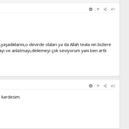
#1
dıklarını,o devirde olaları ya da Allah teala nın bizlere
mayı ve anlatmayı,dinlemeyi çok seviyorum yani ben artk
#2
i kardesim.