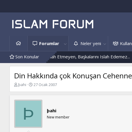
Forumlar
Neler yeni
Kullanı
i
Kendini Islah Etmeyen, Başkalarını Islah Edemez...
Son Konular
Mantar En
Din Hakkında çok Konuşan Cehenne
K
B
þahi
27 Ocak 2007
o
a
n
ş
b
l
u
a
Þ
þahi
y
n
u
g
New member
b
ı
a
ç