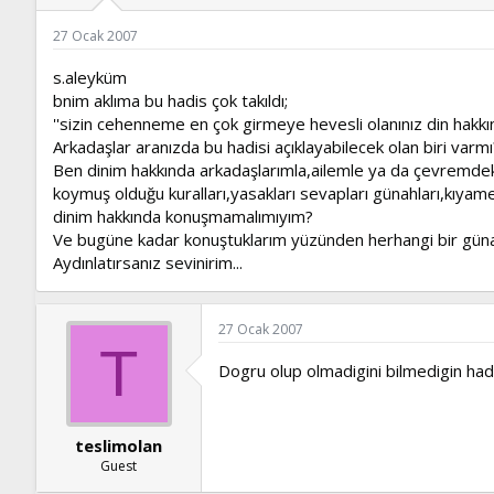
ş
t
l
a
27 Ocak 2007
a
r
t
i
s.aleyküm
a
h
bnim aklıma bu hadis çok takıldı;
n
i
''sizin cehenneme en çok girmeye hevesli olanınız din hakkı
Arkadaşlar aranızda bu hadisi açıklayabilecek olan biri varmı
Ben dinim hakkında arkadaşlarımla,ailemle ya da çevremdeki
koymuş olduğu kuralları,yasakları sevapları günahları,kıyam
dinim hakkında konuşmamalımıyım?
Ve bugüne kadar konuştuklarım yüzünden herhangi bir güna
Aydınlatırsanız sevinirim...
27 Ocak 2007
T
Dogru olup olmadigini bilmedigin had
teslimolan
Guest