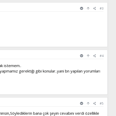
#3
#4
ak istemem..
 yapmamız gerektiği gibi konular..yani bn yapılan yorumları
#5
sin,Söylediklerin bana çok şeyin cevabını verdi özellikle