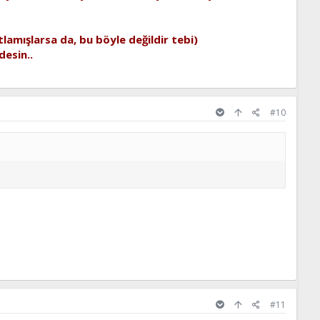
tlamışlarsa da, bu böyle değildir tebi)
esin..
#10
#11