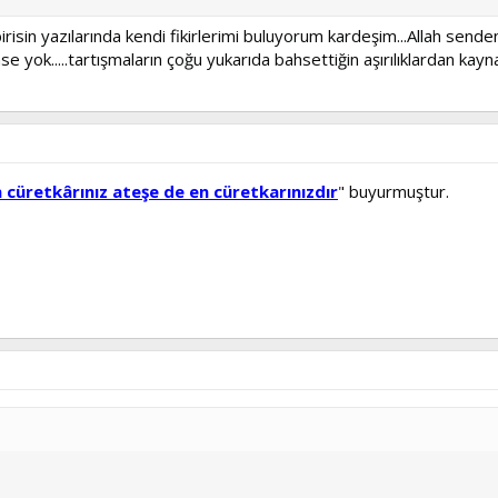
risin yazılarında kendi fikirlerimi buluyorum kardeşim...Allah senden
se yok.....tartışmaların çoğu yukarıda bahsettiğin aşırılıklardan kay
n cüretkârınız ateşe de en cüretkarınızdır
" buyurmuştur.