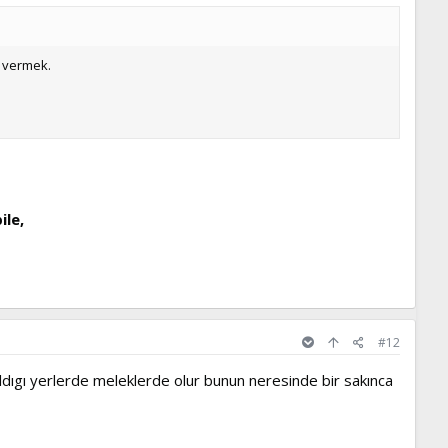
m vermek.
ile,
#12
ldıgı yerlerde meleklerde olur bunun neresinde bir sakınca