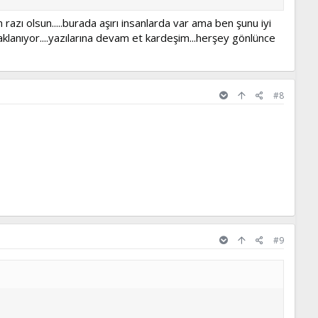
 razı olsun.....burada aşırı insanlarda var ama ben şunu iyi
naklanıyor....yazılarına devam et kardeşim...herşey gönlünce
#8
#9