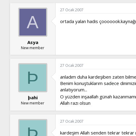
27 Ocak 2007
A
ortada yalan hadis çooooook.kaynağı
Asya
New member
27 Ocak 2007
Þ
anladım duha kardeşiben zaten bilme
Benim konuştuklarım sadece dinimizin g
anlatıyorum...
O yüzden inşaallah günah kazanmamışı
þahi
Allah razı olsun
New member
27 Ocak 2007
Þ
kardeşim Allah senden tekrar tekrar r