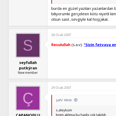
burda en güzel yazıları yazanlardan bi
biliyorumki gerçekten kötü niyetli kim
olsun saol...sevgiyle kal hoşçakal..
28 Ocak 2007
S
Resulullah
(s.a.v):
"Sizin fetvaya e
seyfullah
putkýran
New member
29 Ocak 2007
Ç
şahi' Alıntı:
s.aleyküm
bnim aklıma bu hadis çok takıldı;
ÇAPANOÐLU