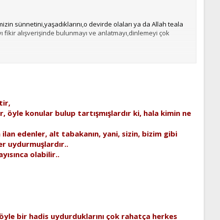
 sünnetini,yaşadıklarını,o devirde olaları ya da Allah teala
 fikir alışverişinde bulunmayı ve anlatmayı,dinlemeyi çok
ir,
ar, öyle konular bulup tartışmışlardır ki, hala kimin ne
an edenler, alt tabakanın, yani, sizin, bizim gibi
er uydurmuşlardır..
sınca olabilir..
e böyle bir hadis uydurduklarını çok rahatça herkes