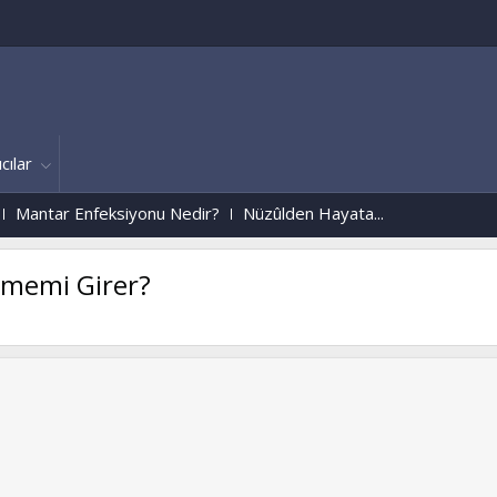
cılar
feksiyonu Nedir?
Nüzûlden Hayata...
memi Girer?