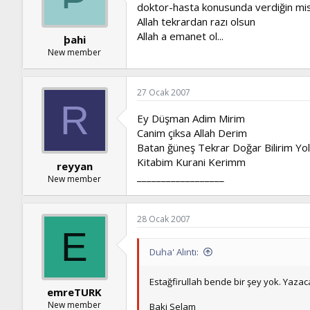
doktor-hasta konusunda verdiğin misa
Allah tekrardan razı olsun
Allah a emanet ol...
þahi
New member
27 Ocak 2007
R
Ey Düşman Adim Mirim
Canim çiksa Allah Derim
Batan ğüneş Tekrar Doğar Bilirim Y
Kitabim Kurani Kerimm
reyyan
__________________
New member
28 Ocak 2007
E
Duha' Alıntı:
Estağfirullah bende bir şey yok. Yaza
emreTURK
New member
Baki Selam