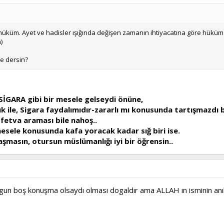
i hüküm. Ayet ve hadisler ışığında değişen zamanın ihtiyacatına göre hükü
)
ne dersin?
SİGARA gibi bir mesele gelseydi önüne,
ık ile, Sigara faydalımıdır-zararlı mı konusunda tartışmazdı b
fetva araması bile nahoş..
esele konusunda kafa yoracak kadar sığ biri ise.
masın, otursun müslümanlığı iyi bir öğrensin..
tugun boş konuşma olsaydı olması dogaldır ama ALLAH ın isminin anı