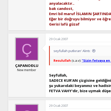
anyalacaktır..
bak candost,
Emri bil maruf İSLAMIN ŞARTINDANDI
Eğer bir doğruyu bilmiyor ve öğr
Gerisi lafü güzaf
29 Ocak 2007
Ç
seyfullah putkıran' Alıntı:
Resulullah
(s.a.v):
"Sizin fetvaya en
ÇAPANOÐLU
New member
Seyfullah,
SADECE KUR'AN çizgisine geldiğini
şu yukarıdaki beyanınız ve hadisin
FETVA VAHY'dir, bize uymak düşer
29 Ocak 2007