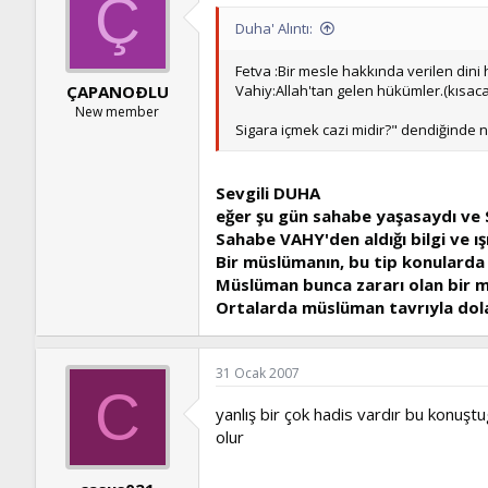
Ç
Duha' Alıntı:
Fetva :Bir mesle hakkında verilen din
Vahiy:Allah'tan gelen hükümler.(kısaca
ÇAPANOÐLU
New member
Sigara içmek cazi midir?" dendiğinde 
Sevgili DUHA
eğer şu gün sahabe yaşasaydı ve 
Sahabe VAHY'den aldığı bilgi ve ış
Bir müslümanın, bu tip konularda 
Müslüman bunca zararı olan bir m
Ortalarda müslüman tavrıyla dolaş
31 Ocak 2007
C
yanlış bir çok hadis vardır bu konuş
olur