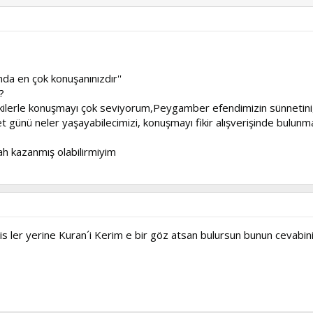
nda en çok konuşanınızdır''
?
lerle konuşmayı çok seviyorum,Peygamber efendimizin sünnetini,yaşa
et günü neler yaşayabilecimizi, konuşmayı fikir alışverişinde bulun
h kazanmış olabilirmiyim
is ler yerine Kuran´i Kerim e bir göz atsan bulursun bunun cevabin