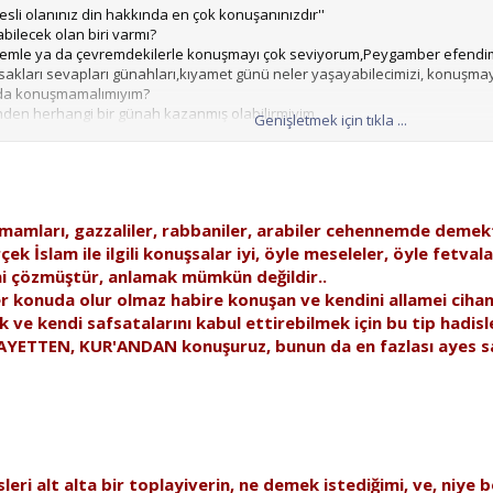
sli olanınız din hakkında en çok konuşanınızdır''
bilecek olan biri varmı?
emle ya da çevremdekilerle konuşmayı çok seviyorum,Peygamber efendimizin
sakları sevapları günahları,kıyamet günü neler yaşayabilecimizi, konuşmayı
nda konuşmamalımıyım?
den herhangi bir günah kazanmış olabilirmiyim
Genişletmek için tıkla ...
amları, gazzaliler, rabbaniler, arabiler cehennemde demekt
çek İslam ile ilgili konuşsalar iyi, öyle meseleler, öyle fetval
ini çözmüştür, anlamak mümkün değildir..
 konuda olur olmaz habire konuşan ve kendini allamei cihan il
 ve kendi safsatalarını kabul ettirebilmek için bu tip hadisl
 AYETTEN, KUR'ANDAN konuşuruz, bunun da en fazlası ayes sayı
disleri alt alta bir toplayiverin, ne demek istediğimi, ve, niy