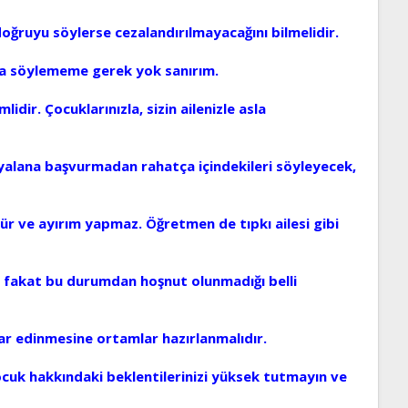
 doğruyu söylerse cezalandırılmayacağını bilmelidir.
 da söylememe gerek yok sanırım.
dir. Çocuklarınızla, sizin ailenizle asla
rı yalana başvurmadan rahatça içindekileri söyleyecek,
ür ve ayırım yapmaz. Öğretmen de tıpkı ailesi gibi
ı, fakat bu durumdan hoşnut olunmadığı belli
lar edinmesine ortamlar hazırlanmalıdır.
cuk hakkındaki beklentilerinizi yüksek tutmayın ve