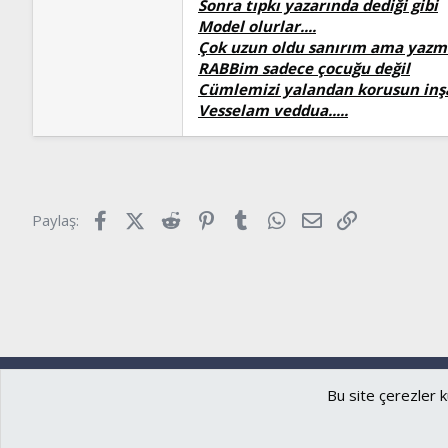
Sonra tıpkı yazarında dediği gibi
Model olurlar....
Çok uzun oldu sanırım ama yazma
RABBim sadece çocuğu değil
Cümlemizi yalandan korusun in
Vesselam veddua.....
Facebook
X (Twitter)
Reddit
Pinterest
Tumblr
WhatsApp
E-posta
Link
Paylaş:
Ryzer
Türkçe (TR)
Bu site çerezler k