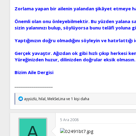
Zorlama yapan bir ailenin yalandan şikâyet etmeye hakk
Önemli olan onu önleyebilmektir. Bu yüzden yalana sava
sizin yalanınızı bulup, söylüyorsa bunu telâfi yoluna gi
Yaptığınızın doğru olmadığını söyleyin ve hatırlattığı
Gerçek yavaştır. Ağızdan ok gibi hızlı çıkıp herkesi ke
Yüreğinizden huzur, dilinizden doğrular eksik olmasın.
Bizim Aile Dergisi
__________________
T
ayyüzlü
,
hilal
,
MekSeLina
ve 1 kişi daha
e
p
k
i
5 Ara 2008
l
A
e
r