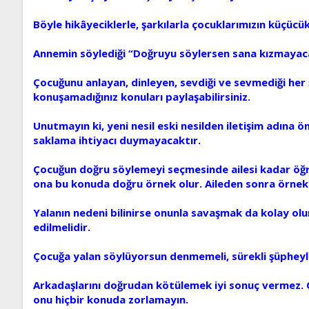
Böyle hikâyeciklerle, şarkılarla çocuklarımızın küçücük
Annemin söylediği “Doğruyu söylersen sana kızmayacağ
Çocuğunu anlayan, dinleyen, sevdiği ve sevmediği her şe
konuşamadığınız konuları paylaşabilirsiniz.
Unutmayın ki, yeni nesil eski nesilden iletişim adına 
saklama ihtiyacı duymayacaktır.
Çocuğun doğru söylemeyi seçmesinde ailesi kadar öğret
ona bu konuda doğru örnek olur. Aileden sonra örnek a
Yalanın nedeni bilinirse onunla savaşmak da kolay olu
edilmelidir.
Çocuğa yalan söylüyorsun denmemeli, sürekli şüpheyle 
Arkadaşlarını doğrudan kötülemek iyi sonuç vermez. Ç
onu hiçbir konuda zorlamayın.