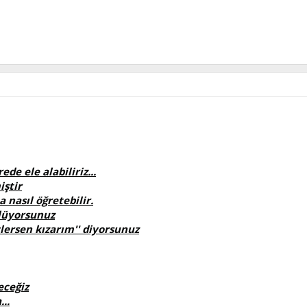
de ele alabiliriz...
iştir
a nasıl öğretebilir.
ylüyorsunuz
lersen kızarım'' diyorsunuz
eceğiz
..