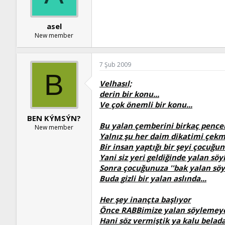
:
asel
New member
7 Şub 2009
B
Velhasıl;
derin bir konu...
Ve çok önemli bir konu...
BEN KÝMSÝN?
Bu yalan çemberini birkaç pencere
New member
Yalnız şu her daim dikatimi çekm
Bir insan yaptığı bir şeyi çocuğun
Yani siz yeri geldiğinde yalan sö
Sonra çocuğunuza ''bak yalan söy
Buda gizli bir yalan aslında...
Her şey inançta başlıyor
Önce RABBimize yalan söylemey
Hani söz vermiştik ya kalu belada.