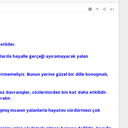
#1
etkiler.
şlarda hayalle gerçeği ayıramayarak yalan
tmemeliyiz. Bunun yerine güzel bir dille konuşmalı,
nız davranışlar, sözlerinizden bin kat daha etkilidir.
rekir.
ışmış insanın yalanlarla hayatını sürdürmesi çok
sinin yalan söylemek olması boşuna değildir. Çocuğa