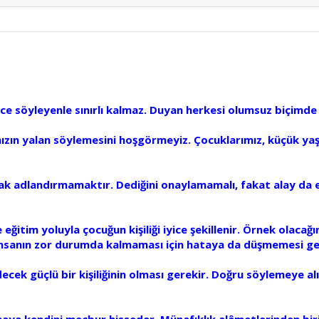
ece söyleyenle sınırlı kalmaz. Duyan herkesi olumsuz biçimde 
ımızın yalan söylemesini hoşgörmeyiz. Çocuklarımız, küçük ya
ak adlandırmamaktır. Dediğini onaylamamalı, fakat alay da e
eğitim yoluyla çocuğun kişiliği iyice şekillenir. Örnek olacağı
insanın zor durumda kalmaması için hataya da düşmemesi ge
ecek güçlü bir kişiliğinin olması gerekir. Doğru söylemeye al
ya kendini mecbur hisseder. Münafıklık alâmetlerinden biri