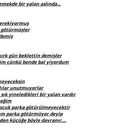
mekde bir yalan aslında...
gerekiyormuş
a götürmüşler
 demiş
kırk gün beklettin demişler
im çünkü bende bal yiyordum
meyeceksin
lılar unutmuyorlar
sık yineledikleri bir yalan vardır
ceğim
çocuk parka götürülmeyecektir
nem parka götürmüyor deyip
en küçüğe böyle davranır....