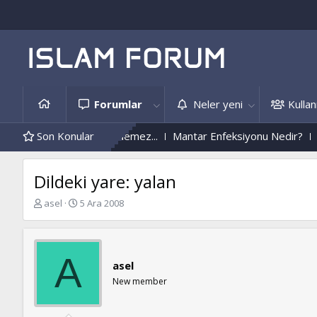
Forumlar
Neler yeni
Kullanı
alarını Islah Edemez...
Son Konular
Mantar Enfeksiyonu Nedir?
Nüzûlden 
Dildeki yare: yalan
K
B
asel
5 Ara 2008
o
a
n
ş
b
l
u
a
A
asel
y
n
u
g
New member
b
ı
a
ç