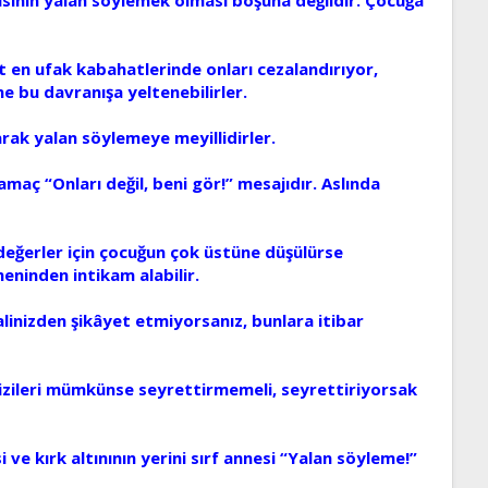
 en ufak kabahatlerinde onları cezalandırıyor,
e bu davranışa yeltenebilirler.
narak yalan söylemeye meyillidirler.
maç “Onları değil, beni gör!” mesajıdır. Aslında
 değerler için çocuğun çok üstüne düşülürse
eninden intikam alabilir.
alinizden şikâyet etmiyorsanız, bunlara itibar
izileri mümkünse seyrettirmemeli, seyrettiriyorsak
e kırk altınının yerini sırf annesi “Yalan söyleme!”