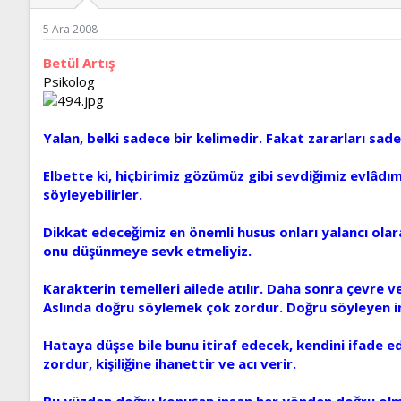
ş
t
l
a
5 Ara 2008
a
r
t
i
Betül Artış
a
h
Psikolog
n
i
Yalan, belki sadece bir kelimedir. Fakat zararları sad
Elbette ki, hiçbirimiz gözümüz gibi sevdiğimiz evlâd
söyleyebilirler.
Dikkat edeceğimiz en önemli husus onları yalancı olar
onu düşünmeye sevk etmeliyiz.
Karakterin temelleri ailede atılır. Daha sonra çevre ve 
Aslında doğru söylemek çok zordur. Doğru söyleyen 
Hataya düşse bile bunu itiraf edecek, kendini ifade ed
zordur, kişiliğine ihanettir ve acı verir.
Bu yüzden doğru konuşan insan her yönden doğru olma