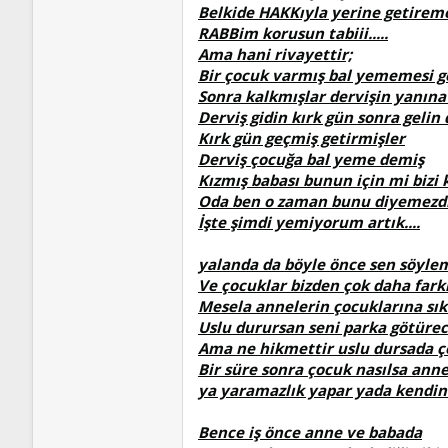
Belkide HAKKıyla yerine getireme
RABBim korusun tabiii.....
Ama hani rivayettir;
Bir çocuk varmış bal yememesi 
Sonra kalkmışlar dervişin yanın
Derviş gidin kırk gün sonra gelin
Kırk gün geçmiş getirmişler
Derviş çocuğa bal yeme demiş
Kızmış babası bunun için mi bizi 
Oda ben o zaman bunu diyemezd
İşte şimdi yemiyorum artık....
yalanda da böyle önce sen söyle
Ve çocuklar bizden çok daha fark
Mesela annelerin çocuklarına sık 
Uslu durursan seni parka götüre
Ama ne hikmettir uslu dursada 
Bir süre sonra çocuk nasılsa an
ya yaramazlık yapar yada kendind
Bence iş önce anne ve babada