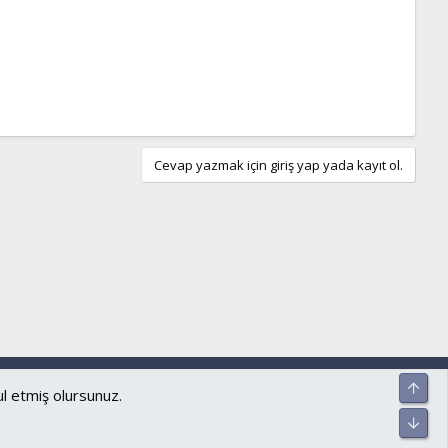
Cevap yazmak için giriş yap yada kayıt ol.
ar ve kurallar
Gizlilik politikası
Yardım
Ana sayfa
R
Üst
S
ul etmiş olursunuz.
S
Alt