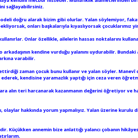
ni sağlayabilirsiniz.
eli doğru alarak bizim gibi olurlar. Yalan söylemiyor, fakat
kliyorsak, onları başkalarıyla kıyaslıyorsak çocuklarımız yin
kullanırlar. Onlar özellikle, ailelerin hassas noktalarını kulla
 arkadaşının kendine vurduğu yalanını uydurabilir. Bundaki a
arkına varabilir.
settirdiği zaman çocuk bunu kullanır ve yalan söyler. Manevî
 ederek, kendisine yaramazlık yaptığı için ceza veren öğretm
lara alın teri harcanarak kazanmanın değerini öğretiyor ve h
 olaylar hakkında yorum yapmalıyız. Yalan üzerine kurulu d
r. Küçükken annemin bize anlattığı yalancı çobanın hikâyesi v
tırlarım.