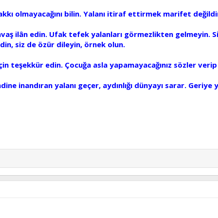
ı olmayacağını bilin. Yalanı itiraf ettirmek marifet değildi
ş ilân edin. Ufak tefek yalanları görmezlikten gelmeyin. Sizi
din, siz de özür dileyin, örnek olun.
 için teşekkür edin. Çocuğa asla yapamayacağınız sözler verip 
ndine inandıran yalanı geçer, aydınlığı dünyayı sarar. Geriye 