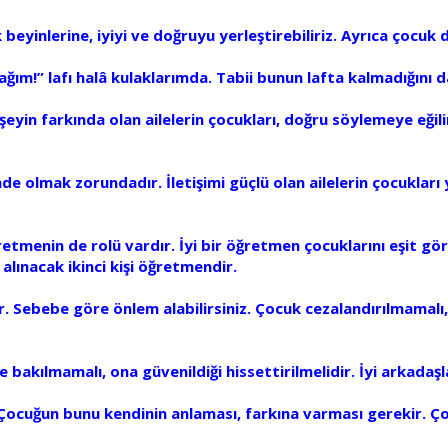
 beyinlerine, iyiyi ve doğruyu yerleştirebiliriz. Ayrıca çocuk
ım!” lafı halâ kulaklarımda. Tabii bunun lafta kalmadığını
yin farkında olan ailelerin çocukları, doğru söylemeye eğilimli
önde olmak zorundadır. İletişimi güçlü olan ailelerin çocukla
menin de rolü vardır. İyi bir öğretmen çocuklarını eşit gör
lınacak ikinci kişi öğretmendir.
r. Sebebe göre önlem alabilirsiniz. Çocuk cezalandırılmamal
bakılmamalı, ona güvenildiği hissettirilmelidir. İyi arkadaş
ocuğun bunu kendinin anlaması, farkına varması gerekir. Ço