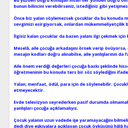
bunun bilincini verebilirseniz, istediğiniz gibi yetişmesi
Önce biz yalan söylemezsek çocuklar da bu konuda mod
sevgimizi esirgiyorsak, onlardan mükemmeliyetçilik be
İlgisiz kalan çocuklar da bazen yalanı ilgi çekmek için 
Meselâ, aile çocuğa arkadaşını örnek verip övüyorsa, o
mesajın kodları doğru alınabilse, aile yanlışlarının da f
Aile önem verdiği değerleri çocuğa baskı şeklinde his
öğretmeninin bu konuda ters bir söz söylediğini ifade
Yalan; menfaat, ödül, para için de söylenebilir. Çocuk
etmeyecektir.
Evde televizyon seyrederken pasif durumda olmamalı,
yanlışları çocuğa açıklamalıyız.
Çocuk yalanın uzun vadede işe yaramayacağını bilmelidi
dedi diye eşkıyalara açıklayan çocuk öyküsünü hâlâ ha