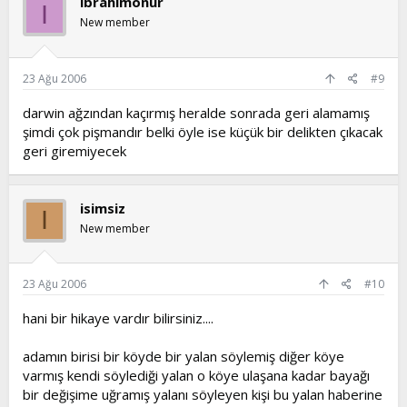
ibrahimonur
I
New member
23 Ağu 2006
#9
darwin ağzından kaçırmış heralde sonrada geri alamamış
şimdi çok pişmandır belki öyle ise küçük bir delikten çıkacak
geri giremiyecek
isimsiz
I
New member
23 Ağu 2006
#10
hani bir hikaye vardır bilirsiniz....
adamın birisi bir köyde bir yalan söylemiş diğer köye
varmış kendi söylediği yalan o köye ulaşana kadar bayağı
bir değişime uğramış yalanı söyleyen kişi bu yalan haberine