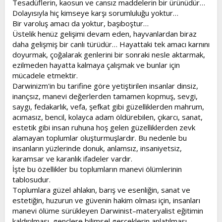
Tesadüflerin, kaosun ve cansız maddelerin bir ürünüdür…
t
i
Dolayısıyla hiç kimseye karşı sorumluluğu yoktur…
a
h
Bir varoluş amacı da yoktur, başıboştur…
n
i
Üstelik henüz gelişimi devam eden, hayvanlardan biraz
daha gelişmiş bir canlı türüdür… Hayattaki tek amacı karnını
doyurmak, çoğalarak genlerini bir sonraki nesle aktarmak,
ezilmeden hayatta kalmaya çalışmak ve bunlar için
mücadele etmektir.
Darwinizm'in bu tarifine göre yetiştirilen insanlar dinsiz,
inançsız, manevi değerlerden tamamen kopmuş, sevgi,
saygı, fedakarlık, vefa, şefkat gibi güzelliklerden mahrum,
acımasız, bencil, kolayca adam öldürebilen, çıkarcı, sanat,
estetik gibi insan ruhuna hoş gelen güzelliklerden zevk
alamayan toplumlar oluşturmuşlardır. Bu nedenle bu
insanların yüzlerinde donuk, anlamsız, insaniyetsiz,
karamsar ve karanlık ifadeler vardır.
İşte bu özellikler bu toplumların manevi ölümlerinin
tablosudur.
Toplumlara güzel ahlakın, barış ve esenliğin, sanat ve
estetiğin, huzurun ve güvenin hakim olması için, insanları
manevi ölüme sürükleyen Darwinist–materyalist eğitimin
kaldırılması, gençlere bilimsel gerçeklerin anlatılması