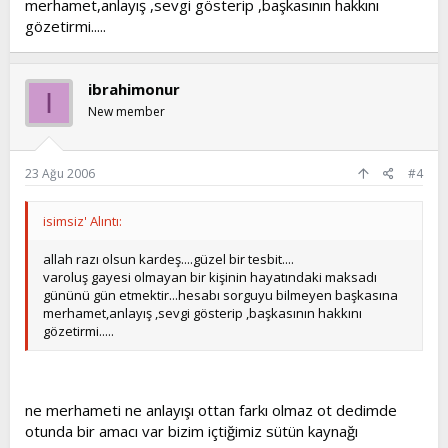
insanların yüzlerinde donuk, anlamsız, insaniyetsiz,
merhamet,anlayış ,sevgi gösterip ,başkasının hakkını
karamsar ve karanlık ifadeler vardır.
gözetirmi.....
İşte bu özellikler bu toplumların manevi ölümlerinin
tablosudur.
Toplumlara güzel ahlakın, barış ve esenliğin, sanat ve
ibrahimonur
estetiğin, huzurun ve güvenin hakim olması için, insanları
I
manevi ölüme sürükleyen Darwinist–materyalist eğitimin
New member
kaldırılması, gençlere bilimsel gerçeklerin anlatılması şarttır.
Türk milleti sahip olduğu yüksek manevi değerler ile bu
toplumların içinde bulunduğu duruma düşmemiştir ve onları
23 Ağu 2006
#4
kurtaracak manevi güce sahiptir.
Daha geniş bilgi için
www.darwinizminsonu.com
isimsiz' Alıntı:
www.harunyahya.net
www.darwinizmdini.com
allah razı olsun kardeş....güzel bir tesbit....
varoluş gayesi olmayan bir kişinin hayatındaki maksadı
gününü gün etmektir...hesabı sorguyu bilmeyen başkasına
merhamet,anlayış ,sevgi gösterip ,başkasının hakkını
gözetirmi.....
ne merhameti ne anlayışı ottan farkı olmaz ot dedimde
otunda bir amacı var bizim içtiğimiz sütün kaynağı