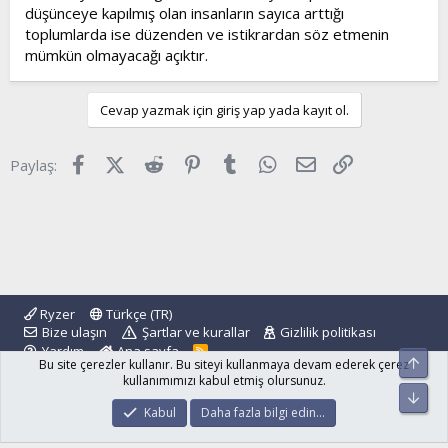
düşünceye kapılmış olan insanların sayıca arttığı
toplumlarda ise düzenden ve istikrardan söz etmenin
mümkün olmayacağı açıktır.
Cevap yazmak için giriş yap yada kayıt ol.
Facebook
X (Twitter)
Reddit
Pinterest
Tumblr
WhatsApp
E-posta
Link
Paylaş:
Ryzer
Türkçe (TR)
Bize ulaşın
Şartlar ve kurallar
Gizlilik politikası
Yardım
Ana sayfa
R
Üst
Bu site çerezler kullanır. Bu siteyi kullanmaya devam ederek çerez
S
S
kullanımımızı kabul etmiş olursunuz.
Alt
®
Community platform by XenForo
© 2010-2024 XenForo Ltd.
Kabul
Daha fazla bilgi edin…
islamforum.com.tr
© 2001 - 2024