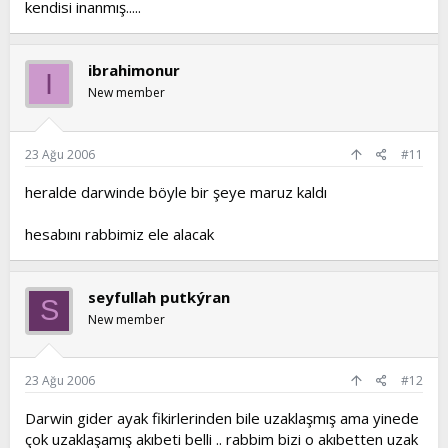
kendisi inanmış.....
ibrahimonur
I
New member
23 Ağu 2006
#11
heralde darwinde böyle bir şeye maruz kaldı
hesabını rabbimiz ele alacak
seyfullah putkýran
S
New member
23 Ağu 2006
#12
Darwin gider ayak fikirlerinden bile uzaklaşmış ama yinede
çok uzaklaşamış akıbeti belli .. rabbim bizi o akıbetten uzak