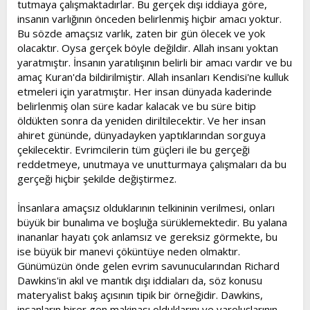
tutmaya çalışmaktadırlar. Bu gerçek dışı iddiaya göre,
insanın varlığının önceden belirlenmiş hiçbir amacı yoktur.
Bu sözde amaçsız varlık, zaten bir gün ölecek ve yok
olacaktır. Oysa gerçek böyle değildir. Allah insanı yoktan
yaratmıştır. İnsanın yaratılışının belirli bir amacı vardır ve bu
amaç Kuran'da bildirilmiştir. Allah insanları Kendisi'ne kulluk
etmeleri için yaratmıştır. Her insan dünyada kaderinde
belirlenmiş olan süre kadar kalacak ve bu süre bitip
öldükten sonra da yeniden diriltilecektir. Ve her insan
ahiret gününde, dünyadayken yaptıklarından sorguya
çekilecektir. Evrimcilerin tüm güçleri ile bu gerçeği
reddetmeye, unutmaya ve unutturmaya çalışmaları da bu
gerçeği hiçbir şekilde değiştirmez.
İnsanlara amaçsız olduklarının telkininin verilmesi, onları
büyük bir bunalıma ve boşluğa sürüklemektedir. Bu yalana
inananlar hayatı çok anlamsız ve gereksiz görmekte, bu
ise büyük bir manevi çöküntüye neden olmaktır.
Günümüzün önde gelen evrim savunucularından Richard
Dawkins'in akıl ve mantık dışı iddiaları da, söz konusu
materyalist bakış açısının tipik bir örneğidir. Dawkins,
insanların birer gen makinası olduklarını ve varoluşlarının