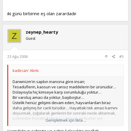
iki günü birbirine eş olan zarardadır
zeynep_hearty
Z
Guest
23 Ağu 2006
#5
kadircan' Alıntı:
Darwinizm'in sapkın inancına göre insan;
Tesadüflerin, kaosun ve cansız maddelerin bir ürünüdür…
Dolayısıyla hiç kimseye karşı sorumluluğu yoktur…
Bir varoluş amacı da yoktur, başıboştur…
Üstelik henüz gelişimi devam eden, hayvanlardan biraz
daha gelişmiş bir canlı türüdür… Hayattaki tek amacı karnını
doyurmak, çoğalarak genlerini bir sonraki nesle aktarmak,
ezilmeden hayatta kalmaya çalışmak ve bunlar için
Genişletmek için tıkla ...
mücadele etmektir.
Darwinizm'in bu tarifine göre yetiştirilen insanlar dinsiz,