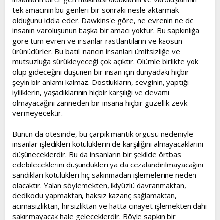
tek amacının bu genleri bir sonraki nesle aktarmak
olduğunu iddia eder. Dawkins'e göre, ne evrenin ne de
insanın varoluşunun başka bir amacı yoktur. Bu sapkınlığa
göre tüm evren ve insanlar rastlantıların ve kaosun
ürünüdürler. Bu batıl inancın insanları ümitsizliğe ve
mutsuzluğa sürükleyeceği çok açıktır. Ölümle birlikte yok
olup gideceğini düşünen bir insan için dünyadaki hiçbir
şeyin bir anlamı kalmaz. Dostlukların, sevginin, yaptığı
iyiliklerin, yaşadıklarının hiçbir karşılığı ve devamı
olmayacağını zanneden bir insana hiçbir güzellik zevk
vermeyecektir.
Bunun da ötesinde, bu çarpık mantık örgüsü nedeniyle
insanlar işledikleri kötülüklerin de karşılığını almayacaklarını
düşüneceklerdir. Bu da insanların bir şekilde örtbas
edebileceklerini düşündükleri ya da cezalandırılmayacağını
sandıkları kötülükleri hiç sakınmadan işlemelerine neden
olacaktır. Yalan söylemekten, ikiyüzlü davranmaktan,
dedikodu yapmaktan, haksız kazanç sağlamaktan,
acımasızlıktan, hırsızlıktan ve hatta cinayet işlemekten dahi
sakınmayacak hale geleceklerdir. Böyle sapkın bir