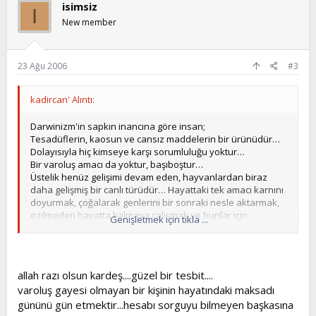
isimsiz
I
New member
23 Ağu 2006
#3
kadircan' Alıntı:
Darwinizm'in sapkın inancına göre insan;
Tesadüflerin, kaosun ve cansız maddelerin bir ürünüdür…
Dolayısıyla hiç kimseye karşı sorumluluğu yoktur…
Bir varoluş amacı da yoktur, başıboştur…
Üstelik henüz gelişimi devam eden, hayvanlardan biraz
daha gelişmiş bir canlı türüdür… Hayattaki tek amacı karnını
doyurmak, çoğalarak genlerini bir sonraki nesle aktarmak,
ezilmeden hayatta kalmaya çalışmak ve bunlar için
Genişletmek için tıkla ...
mücadele etmektir.
Darwinizm'in bu tarifine göre yetiştirilen insanlar dinsiz,
inançsız, manevi değerlerden tamamen kopmuş, sevgi,
saygı, fedakarlık, vefa, şefkat gibi güzelliklerden mahrum,
allah razı olsun kardeş....güzel bir tesbit....
acımasız, bencil, kolayca adam öldürebilen, çıkarcı, sanat,
varoluş gayesi olmayan bir kişinin hayatındaki maksadı
estetik gibi insan ruhuna hoş gelen güzelliklerden zevk
alamayan toplumlar oluşturmuşlardır. Bu nedenle bu
gününü gün etmektir...hesabı sorguyu bilmeyen başkasına