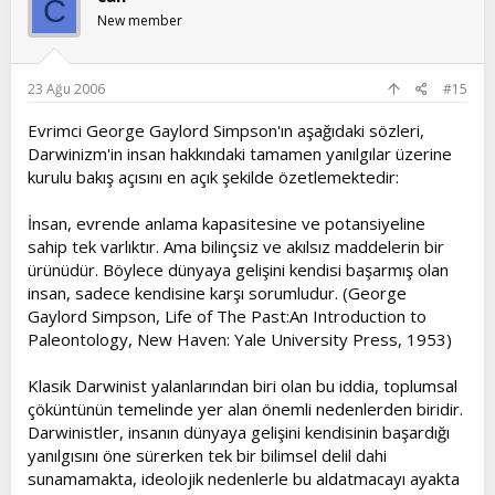
C
New member
23 Ağu 2006
#15
Evrimci George Gaylord Simpson'ın aşağıdaki sözleri,
Darwinizm'in insan hakkındaki tamamen yanılgılar üzerine
kurulu bakış açısını en açık şekilde özetlemektedir:
İnsan, evrende anlama kapasitesine ve potansiyeline
sahip tek varlıktır. Ama bilinçsiz ve akılsız maddelerin bir
ürünüdür. Böylece dünyaya gelişini kendisi başarmış olan
insan, sadece kendisine karşı sorumludur. (George
Gaylord Simpson, Life of The Past:An Introduction to
Paleontology, New Haven: Yale University Press, 1953)
Klasik Darwinist yalanlarından biri olan bu iddia, toplumsal
çöküntünün temelinde yer alan önemli nedenlerden biridir.
Darwinistler, insanın dünyaya gelişini kendisinin başardığı
yanılgısını öne sürerken tek bir bilimsel delil dahi
sunamamakta, ideolojik nedenlerle bu aldatmacayı ayakta