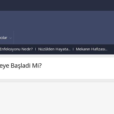
cılar
siyonu Nedir?
Nüzûlden Hayata...
Mekanın Hafızası...
eye Başladi Mi?