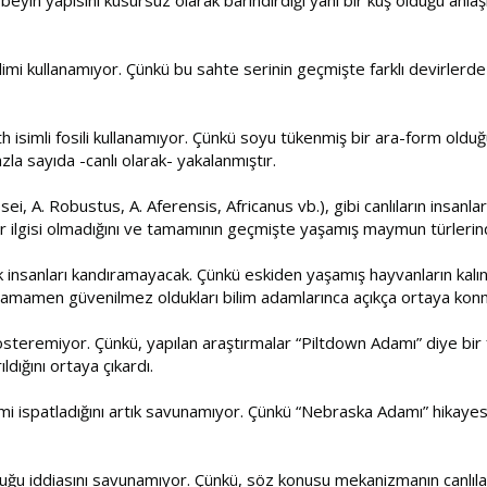
ilimi kullanamıyor. Çünkü bu sahte serinin geçmişte farklı devirlerde
h isimli fosili kullanamıyor. Çünkü soyu tükenmiş bir ara-form olduğu
la sayıda -canlı olarak- yakalanmıştır.
, A. Robustus, A. Aferensis, Africanus vb.), gibi canlıların insanları
hiçbir ilgisi olmadığını ve tamamının geçmişte yaşamış maymun türle
 insanları kandıramayacak. Çünkü eskiden yaşamış hayvanların kalınt
 tamamen güvenilmez oldukları bilim adamlarınca açıkça ortaya kon
steremiyor. Çünkü, yapılan araştırmalar “Piltdown Adamı” diye bir fo
dığını ortaya çıkardı.
 ispatladığını artık savunamıyor. Çünkü “Nebraska Adamı” hikayesinin
ğu iddiasını savunamıyor. Çünkü, söz konusu mekanizmanın canlıları