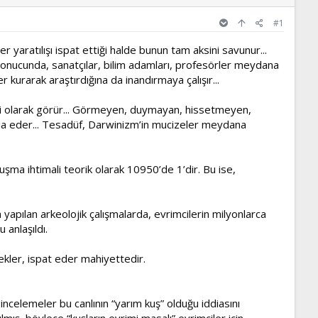
#1
er yaratılışı ispat ettiği halde bunun tam aksini savunur...
sonucunda, sanatçılar, bilim adamları, profesörler meydana
kurarak araştırdığına da inandırmaya çalışır...
si olarak görür... Görmeyen, duymayan, hissetmeyen,
dia eder... Tesadüf, Darwinizm’in mucizeler meydana
uşma ihtimali teorik olarak 10950’de 1’dir. Bu ise,
 yapılan arkeolojik çalışmalarda, evrimcilerin milyonlarca
 anlaşıldı.
tekler, ispat eder mahiyettedir.
incelemeler bu canlının “yarım kuş” olduğu iddiasını
mış, böylece “kuşların evrimi masalı” evrimciler için