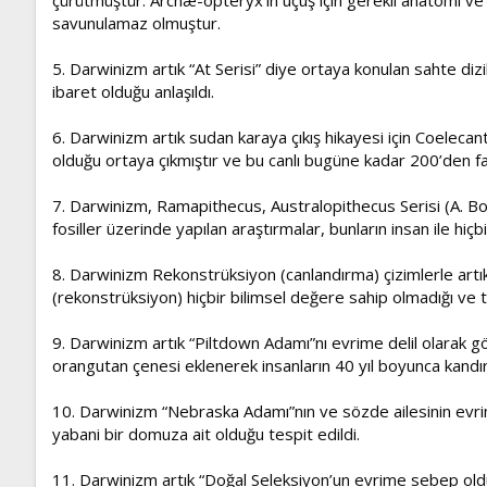
savunulamaz olmuştur.
5. Darwinizm artık “At Serisi” diye ortaya konulan sahte diz
ibaret olduğu anlaşıldı.
6. Darwinizm artık sudan karaya çıkış hikayesi için Coelecant
olduğu ortaya çıkmıştır ve bu canlı bugüne kadar 200’den faz
7. Darwinizm, Ramapithecus, Australopithecus Serisi (A. Bosei
fosiller üzerinde yapılan araştırmalar, bunların insan ile 
8. Darwinizm Rekonstrüksiyon (canlandırma) çizimlerle artık
(rekonstrüksiyon) hiçbir bilimsel değere sahip olmadığı ve
9. Darwinizm artık “Piltdown Adamı”nı evrime delil olarak gö
orangutan çenesi eklenerek insanların 40 yıl boyunca kandırıl
10. Darwinizm “Nebraska Adamı”nın ve sözde ailesinin evrimi
yabani bir domuza ait olduğu tespit edildi.
11. Darwinizm artık “Doğal Seleksiyon’un evrime sebep oldu