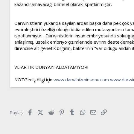
kazandıramayacağı bilimsel olarak ispatlanmıştır.
Darwinistlerin yukarıda sayılanlardan başka daha pek çok yan
evrimleştirici özelliği olduğu iddia edilen mutasyonların tam
ispatlanmıştır... Darwinistlerin insan embriyosunda solungaç 
anlaşılmış, üstelik embriyo çizimlerinde evrimi desteklemek i
direncine ait genetik bilginin, bakterinin "var olduğu andan i
VE ARTIK DÜNYAYI ALDATAMIYOR!
NOTGeniş bilgi için
www.darwinizminsonu.com
www.darwin
Facebook
X (Twitter)
Reddit
Pinterest
Tumblr
WhatsApp
E-posta
Link
Paylaş: