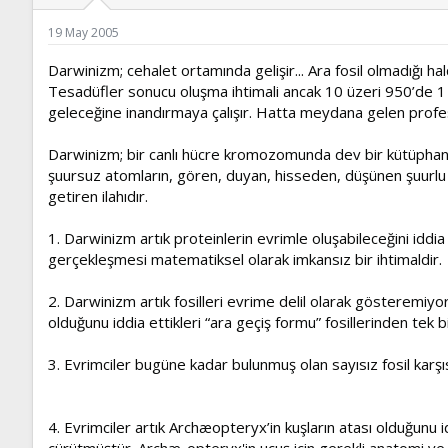
ş
t
l
a
19 May 2005
a
r
t
i
Darwinizm; cehalet ortamında gelişir... Ara fosil olmadığı hald
a
h
Tesadüfler sonucu oluşma ihtimali ancak 10 üzeri 950’de 1 
n
i
geleceğine inandırmaya çalışır. Hatta meydana gelen profesör
Darwinizm; bir canlı hücre kromozomunda dev bir kütüphane
şuursuz atomların, gören, duyan, hisseden, düşünen şuurlu 
getiren ilahıdır.
1. Darwinizm artık proteinlerin evrimle oluşabileceğini iddia
gerçekleşmesi matematiksel olarak imkansız bir ihtimaldir.
2. Darwinizm artık fosilleri evrime delil olarak gösteremiyor
olduğunu iddia ettikleri “ara geçiş formu” fosillerinden tek bi
3. Evrimciler bugüne kadar bulunmuş olan sayısız fosil karşıs
4. Evrimciler artık Archæopteryx’in kuşların atası olduğunu 
çürütmüştür. Archæ-opteryx'in uçuş için gerekli anatomi ve be