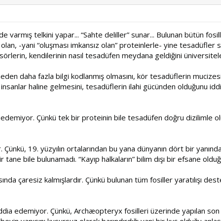
e varmış telkini yapar... “Sahte deliller” sunar... Bulunan bütün fosill
olan, -yani “oluşması imkansız olan” proteinlerle- yine tesadüfler 
lerin, kendilerinin nasıl tesadüfen meydana geldiğini üniversiteler 
den daha fazla bilgi kodlanmış olmasını, kör tesadüflerin mucize
insanlar haline gelmesini, tesadüflerin ilahi gücünden olduğunu id
 edemiyor. Çünkü tek bir proteinin bile tesadüfen doğru dizilimle ol
. Çünkü, 19. yüzyılın ortalarından bu yana dünyanın dört bir yanında
r tane bile bulunamadı. “Kayıp halkaların” bilim dışı bir efsane olduğu
ında çaresiz kalmışlardır. Çünkü bulunan tüm fosiller yaratılışı des
iddia edemiyor. Çünkü, Archæopteryx fosilleri üzerinde yapılan son 
yin yapısını kusursuz olarak barındırdığı yani bir kuş olduğu anlaşıl