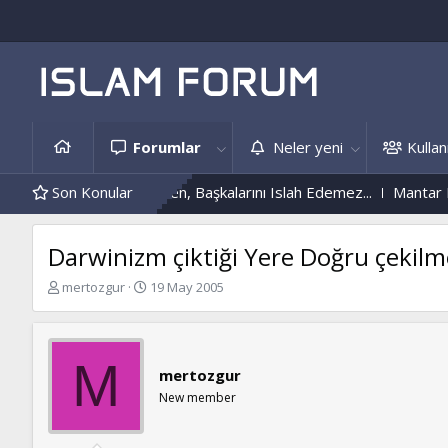
Forumlar
Neler yeni
Kullanı
Kendini Islah Etmeyen, Başkalarını Islah Edemez...
Son Konular
Mantar Enfek
Darwinizm çiktiği Yere Doğru çekilm
K
B
mertozgur
19 May 2005
o
a
n
ş
b
l
u
a
M
mertozgur
y
n
u
g
New member
b
ı
a
ç