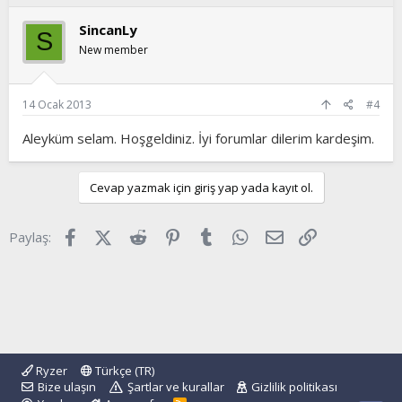
SincanLy
S
New member
14 Ocak 2013
#4
Aleyküm selam. Hoşgeldiniz. İyi forumlar dilerim kardeşim.
Cevap yazmak için giriş yap yada kayıt ol.
Facebook
X (Twitter)
Reddit
Pinterest
Tumblr
WhatsApp
E-posta
Link
Paylaş:
Ryzer
Türkçe (TR)
Bize ulaşın
Şartlar ve kurallar
Gizlilik politikası