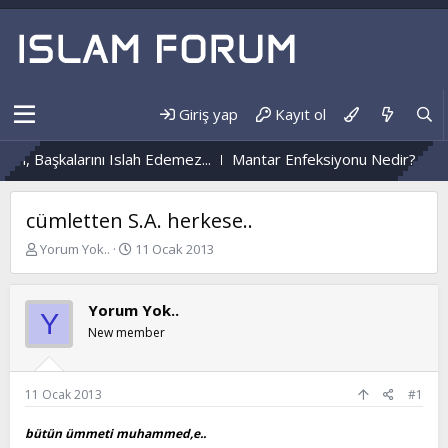
Giriş yap
Kayıt ol
n, Başkalarını Islah Edemez...
Mantar Enfeksiyonu Nedir?
Nü
cümletten S.A. herkese..
K
B
Yorum Yok..
11 Ocak 2013
o
a
n
ş
b
l
Yorum Yok..
Y
u
a
New member
y
n
u
g
b
ı
a
ç
11 Ocak 2013
#1
ş
t
l
a
bütün ümmeti muhammed,e..
a
r