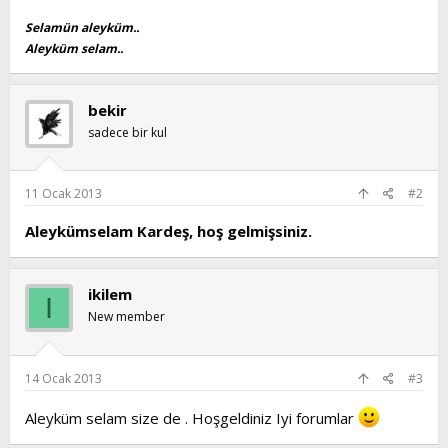
t
i
Selamün aleyküm..
a
h
Aleyküm selam..
n
i
bekir
sadece bir kul
11 Ocak 2013
#2
Aleykümselam Kardeş, hoş gelmişsiniz.
ikilem
I
New member
14 Ocak 2013
#3
Aleyküm selam size de . Hoşgeldiniz Iyi forumlar