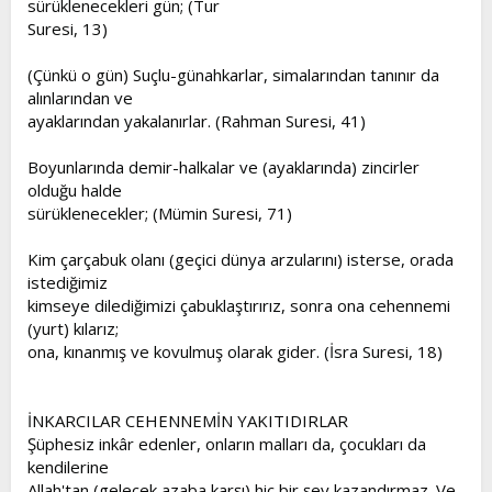
sürüklenecekleri gün; (Tur
t
i
Suresi, 13)
a
h
n
i
(Çünkü o gün) Suçlu-günahkarlar, simalarından tanınır da
alınlarından ve
ayaklarından yakalanırlar. (Rahman Suresi, 41)
Boyunlarında demir-halkalar ve (ayaklarında) zincirler
olduğu halde
sürüklenecekler; (Mümin Suresi, 71)
Kim çarçabuk olanı (geçici dünya arzularını) isterse, orada
istediğimiz
kimseye dilediğimizi çabuklaştırırız, sonra ona cehennemi
(yurt) kılarız;
ona, kınanmış ve kovulmuş olarak gider. (İsra Suresi, 18)
İNKARCILAR CEHENNEMİN YAKITIDIRLAR
Şüphesiz inkâr edenler, onların malları da, çocukları da
kendilerine
Allah'tan (gelecek azaba karşı) hiç bir şey kazandırmaz. Ve