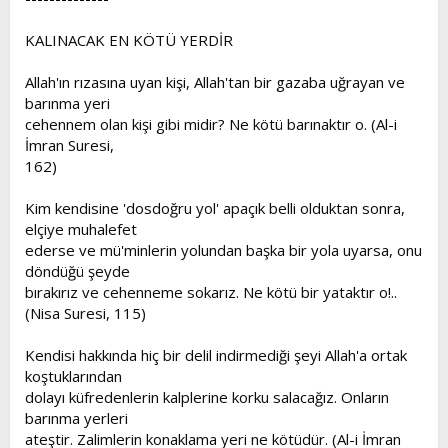
KALINACAK EN KÖTÜ YERDİR
Allah'ın rızasına uyan kişi, Allah'tan bir gazaba uğrayan ve
barınma yeri
cehennem olan kişi gibi midir? Ne kötü barınaktır o. (Al-i
İmran Suresi,
162)
Kim kendisine 'dosdoğru yol' apaçık belli olduktan sonra,
elçiye muhalefet
ederse ve mü'minlerin yolundan başka bir yola uyarsa, onu
döndüğü şeyde
bırakırız ve cehenneme sokarız. Ne kötü bir yataktır o!..
(Nisa Suresi, 115)
Kendisi hakkında hiç bir delil indirmediği şeyi Allah'a ortak
koştuklarından
dolayı küfredenlerin kalplerine korku salacağız. Onların
barınma yerleri
ateştir. Zalimlerin konaklama yeri ne kötüdür. (Al-i İmran