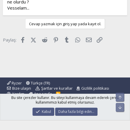
ne olurdu ?
Vesselam...
Cevap yazmak için giriş yap yada kayıt ol.
Facebook
X (Twitter)
Reddit
Pinterest
Tumblr
WhatsApp
E-posta
Link
Paylaş:
Ryzer
Türkçe (TR)
Bize ulaşın
Şartlar ve kurallar
Gizlilik politikası
Yardım
Ana sayfa
R
Üst
Bu site çerezler kullanır. Bu siteyi kullanmaya devam ederek çerez
S
S
kullanımımızı kabul etmiş olursunuz.
Alt
®
Community platform by XenForo
© 2010-2024 XenForo Ltd.
Kabul
Daha fazla bilgi edin…
islamforum.com.tr
© 2001 - 2024