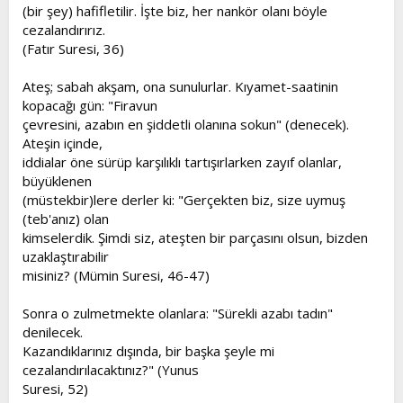
(bir şey) hafifletilir. İşte biz, her nankör olanı böyle
cezalandırırız.
(Fatır Suresi, 36)
Ateş; sabah akşam, ona sunulurlar. Kıyamet-saatinin
kopacağı gün: "Firavun
çevresini, azabın en şiddetli olanına sokun" (denecek).
Ateşin içinde,
iddialar öne sürüp karşılıklı tartışırlarken zayıf olanlar,
büyüklenen
(müstekbir)lere derler ki: "Gerçekten biz, size uymuş
(teb'anız) olan
kimselerdik. Şimdi siz, ateşten bir parçasını olsun, bizden
uzaklaştırabilir
misiniz? (Mümin Suresi, 46-47)
Sonra o zulmetmekte olanlara: "Sürekli azabı tadın"
denilecek.
Kazandıklarınız dışında, bir başka şeyle mi
cezalandırılacaktınız?" (Yunus
Suresi, 52)