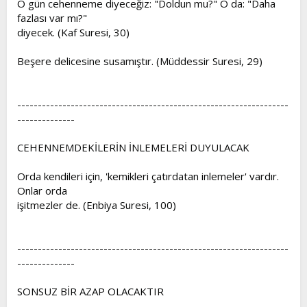
O gün cehenneme diyeceğiz: "Doldun mu?" O da: "Daha
fazlası var mı?"
diyecek. (Kaf Suresi, 30)
Beşere delicesine susamıştır. (Müddessir Suresi, 29)
------------------------------------------------------------------
--------------
CEHENNEMDEKİLERİN İNLEMELERİ DUYULACAK
Orda kendileri için, 'kemikleri çatırdatan inlemeler' vardır.
Onlar orda
işitmezler de. (Enbiya Suresi, 100)
------------------------------------------------------------------
--------------
SONSUZ BİR AZAP OLACAKTIR