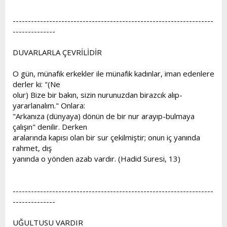
------------------------------------------------------------------
--------------
DUVARLARLA ÇEVRİLİDİR
O gün, münafık erkekler ile münafık kadınlar, iman edenlere
derler ki: "(Ne
olur) Bize bir bakın, sizin nurunuzdan birazcık alıp-
yararlanalım." Onlara:
"Arkanıza (dünyaya) dönün de bir nur arayıp-bulmaya
çalışın" denilir. Derken
aralarında kapısı olan bir sur çekilmiştir; onun iç yanında
rahmet, dış
yanında o yönden azab vardır. (Hadid Suresi, 13)
------------------------------------------------------------------
--------------
UĞULTUSU VARDIR