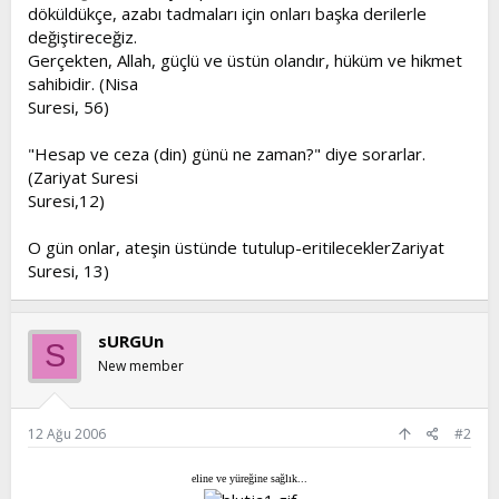
döküldükçe, azabı tadmaları için onları başka derilerle
değiştireceğiz.
Gerçekten, Allah, güçlü ve üstün olandır, hüküm ve hikmet
sahibidir. (Nisa
Suresi, 56)
"Hesap ve ceza (din) günü ne zaman?" diye sorarlar.
(Zariyat Suresi
Suresi,12)
O gün onlar, ateşin üstünde tutulup-eritileceklerZariyat
Suresi, 13)
sURGUn
S
New member
12 Ağu 2006
#2
eline ve yüreğine sağlık...