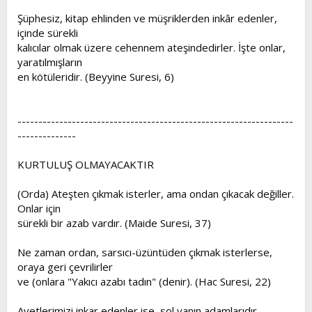
Şüphesiz, kitap ehlinden ve müşriklerden inkâr edenler,
içinde sürekli
kalıcılar olmak üzere cehennem ateşindedirler. İşte onlar,
yaratılmışların
en kötüleridir. (Beyyine Suresi, 6)
------------------------------------------------------------------
--------------
KURTULUŞ OLMAYACAKTIR
(Orda) Ateşten çıkmak isterler, ama ondan çıkacak değiller.
Onlar için
sürekli bir azab vardır. (Maide Suresi, 37)
Ne zaman ordan, sarsıcı-üzüntüden çıkmak isterlerse,
oraya geri çevrilirler
ve (onlara "Yakıcı azabı tadın" (denir). (Hac Suresi, 22)
Ayetlerimizi inkar edenler ise, sol yanın adamlarıdır