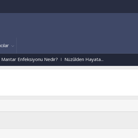
cılar
ksiyonu Nedir?
Nüzûlden Hayata...