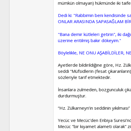
mümkün olmayan) hükmünde iki taife-i m
Dedi ki: "Rabbimin beni kendisinde sa
ONLAR ARASINDA SAPASAĞLAM BİR
"Bana demir kütleleri getirin", iki da
üzerine eritilmiş bakır dökeyim."
Böylelikle, NE ONU AŞABİLDİLER,
Ayetlerde bildirildiğine göre, Hz. 
seddi “Müfsidlerin (fesat çıkaranların
sözleriyle tarif etmektedir.
İnsanlara zulmeden, bozgunculuk çık
durdurmuştur.
“Hz. Zülkarneyn’in seddinin yıkılması
Yecüc ve Mecüc’den Enbiya Suresi’nd
Mecüc "bir kıyamet alameti olarak” zi