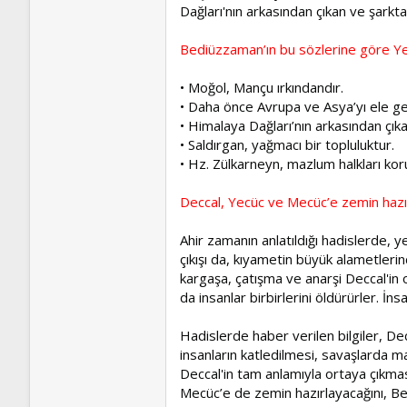
Dağları'nın arkasından çıkan ve şarkt
Bediüzzaman’ın bu sözlerine göre Y
• Moğol, Mançu ırkındandır.
• Daha önce Avrupa ve Asya’yı ele geç
• Himalaya Dağları’nın arkasından çıka
• Saldırgan, yağmacı bir topluluktur.
• Hz. Zülkarneyn, mazlum halkları koru
Deccal, Yecüc ve Mecüc’e zemin hazı
Ahir zamanın anlatıldığı hadislerde,
çıkışı da, kıyametin büyük alametler
kargaşa, çatışma ve anarşi Deccal'in ort
da insanlar birbirlerini öldürürler. İn
Hadislerde haber verilen bilgiler, De
insanların katledilmesi, savaşlarda m
Deccal'in tam anlamıyla ortaya çıkmas
Mecüc’e de zemin hazırlayacağını, Be