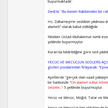
buyurmaktadır:
Dedi ki: "Bu benim Rabbimden bir ra
Hz. Zülkarneyn’in seddinin yıkılması i
alameti” olarak kabul edildiğidir.
Nitekim Üstad Muhakemat isimli eser
şeklinde buyurmuştur.
Kuran'da bildirildiğine göre sed yıkı
YECÜC VE MECÜC(ÜN SEDLERİ) AÇIL
gözleri yuvalarından fırlayacak: "Eyva
Ayetlerde “gerçek olan vaad yaklaşm
bir hadisinde “
On alamet zuhur etmed
zelzele...“
5 şeklinde buyurmuştur.
Yecüc ve Mecüc, Moğol, Tatar ve Ma
Yecüc ve Mecüc’ün kim oldukları ile i