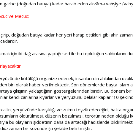
an garbe (doğudan batıya) kadar harab eden akvâm-ı vahşiye (vahşi 
ecüc ve Mecüc;
irip, doğudan batıya kadar her yeri harap ettikleri gibi ahir zama
caklardır.
mak için iki dağ arasına yaptığı sed ile bu topluluğun saldırılarını 
rlayacaktır
 yeryüzünde kötülüğü organize edecek, insanları din ahlakından uzak
inden biri olarak haber verilmektedir. Son dönemlerde başta İslam 
aya çıkışının yaklaştığının göstergelerinden biridir. Bu dönem bir hadis
sanlar kendi canlarına kıyarlar ve yeryüzünü belalar kaplar."10 şeklin
ccal'in, yeryüzünde karışıklığı ve zulmü teşvik edeceğini, hatta or
asumların öldürülmesi, düzenin bozulması, terörün neden olduğu kor
ıyla bu olayların şiddetinin daha da artacağı hadislerde bildirilm
diüzzaman bir sözünde şu şekilde belirtmiştir: