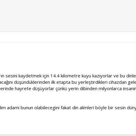
rın sesini kaydetmek için 14.4 kilometre kuyu kazıyorlar ve bu dinlem
ağını düşündüklerinden ilk etapta bu yerleştirdikleri cihazdan gel
klerinde hayrete düşüyorlar çünkü yerin dibinden milyonlarca insanin ç
bilim adami bunun olabilecegini fakat din alimleri böyle bir sesin 