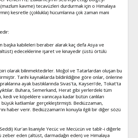
e (mazlum kavme) tecavüzleri durdurmak için o Himalaya
kavmin) kesretle (çoklukla) hücumlarına çok zaman mani
edir:
ım başka kabileleri beraber alarak kaç defa Asya ve
altüst) edeceklerine işaret ve kinayedir (üstü örtülü
biri olarak bilinmektedirler. Moğol ve Tatarlardan oluşan bu
ştir. Tarihi kaynaklarda bildirildiğine göre onlar, önlerine
aklarına ayak bastıklarında Sivas’ta, Kayseri’de, Tokat’ta
p yıktılar. Buhara, Semerkand, Herat gibi yerlerdeki tüm
ı, kedi ve köpeklere varıncaya kadar bütün canlıları
iş, büyük katliamlar gerçekleştirmişti. Bediüzzaman,
ı haber verir. Bediüzzaman’ın konuyla ilgili bir diğer sözü
eddi) Kur'an lisaniyle Yecüc ve Mecücün ve tabîr-i diğerle
zîr-ü zeber eden (altüst, darmadağın eden) ve Himalaya