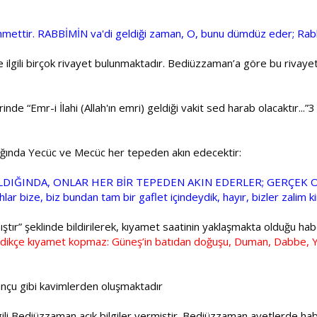
hmettir. RABBİMİN va'di geldiği zaman, O, bunu dümdüz eder; Rabbi
le ilgili birçok rivayet bulunmaktadır. Bediüzzaman’a göre bu rivaye
inde “Emr-i İlahi (Allah'ın emri) geldiği vakit sed harab olacak
ldığında Yecüc ve Mecüc her tepeden akın edecektir:
DIĞINDA, ONLAR HER BİR TEPEDEN AKIN EDERLER; GERÇEK OLAN
hlar bize, biz bundan tam bir gaflet içindeydik, hayır, bizler zalim 
ıştır” şeklinde bildirilerek, kıyamet saatinin yaklaşmakta olduğu
ikçe kıyamet kopmaz: Güneş’in batıdan doğuşu, Duman, Dabbe, Ye
nçu gibi kavimlerden oluşmaktadır
lgili Bediüzzaman açık bilgiler vermiştir. Bediüzzaman ayetlerde hab