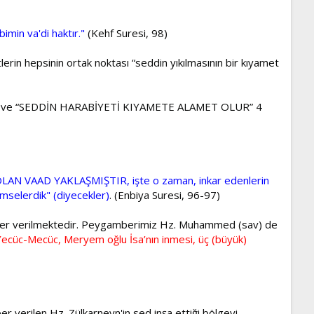
min va'di haktır."
(Kehf Suresi, 98)
tlerin hepsinin ortak noktası “seddin yıkılmasının bir kıyamet
tır...”3 ve “SEDDİN HARABİYETİ KIYAMETE ALAMET OLUR” 4
 VAAD YAKLAŞMIŞTIR, işte o zaman, inkar edenlerin
kimselerdik" (diyecekler)
. (Enbiya Suresi, 96-97)
 haber verilmektedir. Peygamberimiz Hz. Muhammed (sav) de
cüc-Mecüc, Meryem oğlu İsa’nın inmesi, üç (büyük)
er verilen Hz. Zülkarneyn'in sed inşa ettiği bölgeyi