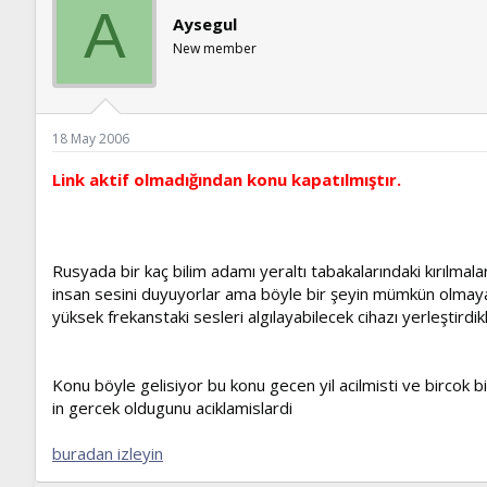
ş
t
A
l
a
Aysegul
a
r
New member
t
i
a
h
n
i
18 May 2006
Link aktif olmadığından konu kapatılmıştır.
Rusyada bir kaç bilim adamı yeraltı tabakalarındaki kırılmala
insan sesini duyuyorlar ama böyle bir şeyin mümkün olmayac
yüksek frekanstaki sesleri algılayabilecek cihazı yerleştirdi
Konu böyle gelisiyor bu konu gecen yil acilmisti ve bircok 
in gercek oldugunu aciklamislardi
buradan izleyin