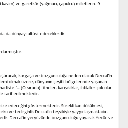
kavim) ve garetkâr (yağmacı, çapulcu) milletlerin...9
nda da dünyayı altüst edeceklerdir.
durdurmuştur.
laştıracak, kargaşa ve bozgunculuğa neden olacak Deccal'in
alemi olmak üzere, dünyanın çeşitli bölgelerinde yaşanan
te "... (O sırada) fitneler, karışıklıklar, ihtilaller çok olur
de tarif edilmektedir.
ganize edeceğini göstermektedir. Sürekli kan dökülmesi,
ku ve tedirginlik Deccal'in teşvikiyle yaygınlaşmaktadır.
ektedir. Deccal'in yeryüzünde bozgunculuğu yayarak Yecüc ve