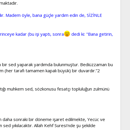
rmaktadır.
rlıdır. Madem öyle, bana güçle yardım edin de, SİZİNLE
irinceye kadar (bu işi yaptı, sonra
dedi ki: "Bana getirin,
lam bir sed yaparak yardımda bulunmuştur. Bediüzzaman bu
sim (her tarafı tamamen kapalı büyük) bir duvardır.”2
ptığı muhkem sed, sözkonusu fesatçı topluluğun zulmünü
n daha sonraki bir döneme işaret edilmekte, Yecüc ve
sed yıkılacaktır. Allah Kehf Suresi’nde şu şekilde