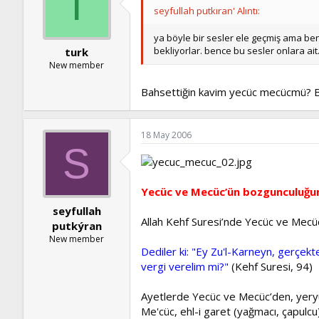
T
seyfullah putkıran' Alıntı:
ya böyle bir sesler ele geçmiş ama ben
bekliyorlar. bence bu sesler onlara ait
turk
New member
Bahsettiğin kavim yecüc mecücmü? Bir
18 May 2006
S
Yecüc ve Mecüc’ün bozgunculuğunu
seyfullah
Allah Kehf Suresi’nde Yecüc ve Mecüc
putkýran
New member
Dediler ki: "Ey Zu'l-Karneyn, ger
vergi verelim mi?"
(Kehf Suresi, 94)
Ayetlerde Yecüc ve Mecüc’den, yeryü
Me'cüc, ehl-i garet (yağmacı, çapulc