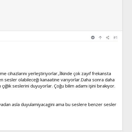
#1
e cihazlarını yerleştiriyorlar.,İlkinde çok zayıf frekansta
en sesler olabileceği kanaatine varıyorlar.Daha sonra daha
ığlık seslerini duyuyorlar. Çoğu bilim adamı işini bırakıyor.
dünyadan asla duyulamiyacagini ama bu seslere benzer sesler