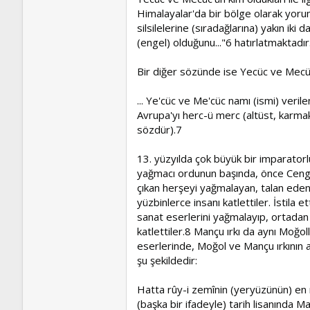
Himalayalar'da bir bölge olarak yor
silsilelerine (sıradağlarına) yakın ik
(engel) olduğunu..."6 hatırlatmaktadır
Bir diğer sözünde ise Yecüc ve Mecüc’
... Ye'cüc ve Me'cüc namı (ismi) veri
Avrupa'yı herc-ü merc (altüst, karmaka
sözdür).7
13. yüzyılda çok büyük bir imparatorl
yağmacı ordunun başında, önce Cengiz 
çıkan herşeyi yağmalayan, talan eden
yüzbinlerce insanı katlettiler. İstila
sanat eserlerini yağmalayıp, ortadan k
katlettiler.8 Mançu ırkı da aynı Moğol
eserlerinde, Moğol ve Mançu ırkının a
şu şekildedir:
Hatta rûy-i zemînin (yeryüzünün) en 
(başka bir ifadeyle) tarih lisanında 