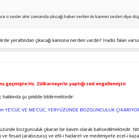
ce o sesler ahir zamanda çıkıcağı haber verilen iki kavmin sesleri diye dü
.
de yeraltından çıkacağı kanısına nerden vardın? Hadis falan varsa 
 geçmişte Hz. Zülkarneyn’in yaptığı sed engellemiştir
 hakkında şu şekilde bildirmektedir:
çekten YE'CÜC VE ME'CÜC, YERYÜZÜNDE BOZGUNCULUK ÇIKARIYORLAR,
zünde bozgunculuk çıkaran bir kavim olarak bahsedilmektedir. Ni
u) ve fesad (arabozucu) ve ehl-i hadaret ve medeniyete ecel-i kaza