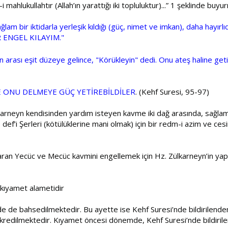
ahlukullahtır (Allah’ın yarattığı iki topluluktur)...” 1 şeklinde buyu
ğlam bir iktidarla yerleşik kıldığı (güç, nimet ve imkan), daha hayı
 ENGEL KILAYIM."
ğın arası eşit düzeye gelince, "Körükleyin" dedi. Onu ateş haline get
 NE ONU DELMEYE GÜÇ YETİREBİLDİLER
. (Kehf Suresi, 95-97)
Zülkarneyn kendisinden yardım isteyen kavme iki dağ arasında, sağ
) def’i Şerleri (kötülüklerine mani olmak) için bir redm-i azim ve ce
aran Yecüc ve Mecüc kavmini engellemek için Hz. Zülkarneyn’in ya
” kıyamet alametidir
e de bahsedilmektedir. Bu ayette ise Kehf Suresi’nde bildirilende
kredilmektedir. Kıyamet öncesi dönemde, Kehf Suresi’nde bildirilen 