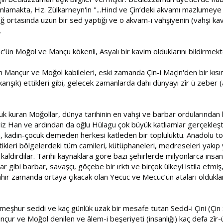
umlamakta, Hz. Zülkarneyn'in "...Hind ve Çin’deki akvamı mazlumey
i dağ ortasında uzun bir sed yaptığı ve o akvam-ı vahşiyenin (vahşi 
.
ün Moğol ve Mançu kökenli, Asyalı bir kavim olduklarını bildirmekt
len Mançur ve Moğol kabileleri, eski zamanda Çin-i Maçin'den bir kıs
rışık) ettikleri gibi, gelecek zamanlarda dahi dünyayı zîr ü zeber (
uk kuran Moğollar, dünya tarihinin en vahşi ve barbar ordularından 
Han ve ardından da oğlu Hülagu çok büyük katliamlar gerçekleştirmi
, kadın-çocuk demeden herkesi katleden bir topluluktu. Anadolu topr
 ettikleri bölgelerdeki tüm camileri, kütüphaneleri, medreseleri yakı
aldırdılar. Tarihi kaynaklara göre bazı şehirlerde milyonlarca insan
lar gibi barbar, savaşçı, göçebe bir ırktı ve birçok ülkeyi istila etm
hir zamanda ortaya çıkacak olan Yecüc ve Mecüc’ün ataları oldukların
meşhur seddi ve kaç günlük uzak bir mesafe tutan Sedd-i Çini (Çin S
Mançur ve Moğol denilen ve âlem-i beşeriyeti (insanlığı) kaç defa 