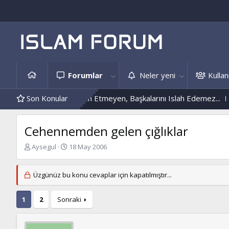
Forumlar
Neler yeni
Kullanı
Kendini Islah Etmeyen, Başkalarını Islah Edemez...
Son Konular
Mantar Enfe
Cehennemden gelen çığlıklar
K
B
Aysegul
18 May 2006
o
a
n
ş
b
l
Üzgünüz bu konu cevaplar için kapatılmıştır...
u
a
y
n
1
2
Sonraki
u
g
b
ı
a
ç