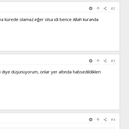
#2
ya kürede olamaz.eğer olsa idi bence Allah kuranda
#3
i diye düşünüyorum, onlar yer altında habsedildikleri
#4