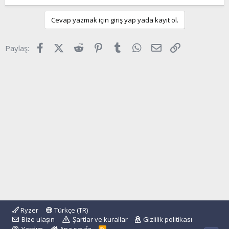
t
i
a
h
Cevap yazmak için giriş yap yada kayıt ol.
n
i
Facebook
X (Twitter)
Reddit
Pinterest
Tumblr
WhatsApp
E-posta
Link
Paylaş:
Ryzer
Türkçe (TR)
Bize ulaşın
Şartlar ve kurallar
Gizlilik politikası
R