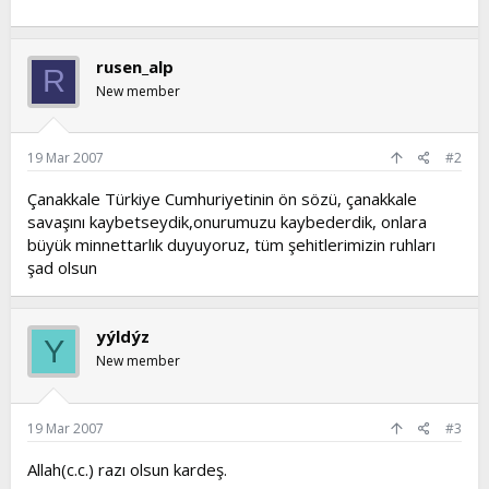
rusen_alp
R
New member
19 Mar 2007
#2
Çanakkale Türkiye Cumhuriyetinin ön sözü, çanakkale
savaşını kaybetseydik,onurumuzu kaybederdik, onlara
büyük minnettarlık duyuyoruz, tüm şehitlerimizin ruhları
şad olsun
yýldýz
Y
New member
19 Mar 2007
#3
Allah(c.c.) razı olsun kardeş.