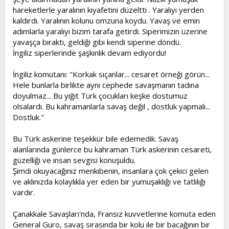
hareketlerle yaralının kıyafetini düzeltti . Yaralıyı yerden
kaldırdı. Yaralının kolunu omzuna koydu. Yavaş ve emin
adımlarla yaralıyı bizim tarafa getirdi. Siperimizin üzerine
yavaşça bıraktı, geldiği gibi kendi siperine döndü.
İngiliz siperlerinde şaşkınlık devam ediyordu!
İngiliz komutanı: "Korkak sıçanlar... cesaret örneği görün...
Hele bunlarla birlikte aynı cephede savaşmanın tadına
doyulmaz... Bu yiğit Türk çocukları keşke dostumuz
olsalardı. Bu kahramanlarla savaş değil , dostluk yapmalı...
Dostluk."
Bu Türk askerine teşekkür bile edemedik. Savaş
alanlarında günlerce bu kahraman Türk askerinin cesareti,
güzelliği ve insan sevgisi konuşuldu.
Şimdi okuyacağınız menkıbenin, insanlara çok çekici gelen
ve aklınızda kolaylıkla yer eden bir yumuşaklığı ve tatlılığı
vardır.
Çanakkale Savaşları'nda, Fransız kuvvetlerine komuta eden
General Guro, savaş sırasında bir kolu ile bir bacağının bir