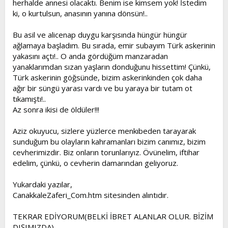
herhalde annesi olacaktı. Benim ise kimsem yok! İstedim
ki, o kurtulsun, anasının yanına dönsün!..
Bu asil ve alicenap duygu karşısında hüngür hüngür
ağlamaya başladım. Bu sırada, emir subayım Türk askerinin
yakasını açtı!.. O anda gördüğüm manzaradan
yanaklarımdan sızan yaşların donduğunu hissettim! Çünkü,
Türk askerinin göğsünde, bizim askerinkinden çok daha
ağır bir süngü yarası vardı ve bu yaraya bir tutam ot
tıkamıştı!..
Az sonra ikisi de öldüler!!!
Aziz okuyucu, sizlere yüzlerce menkıbeden tarayarak
sunduğum bu olayların kahramanları bizim canımız, bizim
cevherimizdir. Biz onların torunlarıyız. Övünelim, iftihar
edelim, çünkü, o cevherin damarından geliyoruz.
Yukardaki yazılar,
CanakkaleZaferi_Com.htm sitesinden alıntıdır.
TEKRAR EDİYORUM(BELKİ İBRET ALANLAR OLUR. BİZİM
DIŞIMIZDA),