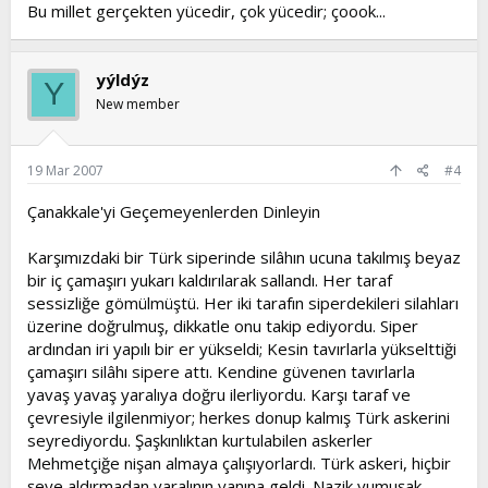
Bu millet gerçekten yücedir, çok yücedir; çoook...
yýldýz
Y
New member
19 Mar 2007
#4
Çanakkale'yi Geçemeyenlerden Dinleyin
Karşımızdaki bir Türk siperinde silâhın ucuna takılmış beyaz
bir iç çamaşırı yukarı kaldırılarak sallandı. Her taraf
sessizliğe gömülmüştü. Her iki tarafın siperdekileri silahları
üzerine doğrulmuş, dikkatle onu takip ediyordu. Siper
ardından iri yapılı bir er yükseldi; Kesin tavırlarla yükselttiği
çamaşırı silâhı sipere attı. Kendine güvenen tavırlarla
yavaş yavaş yaralıya doğru ilerliyordu. Karşı taraf ve
çevresiyle ilgilenmiyor; herkes donup kalmış Türk askerini
seyrediyordu. Şaşkınlıktan kurtulabilen askerler
Mehmetçiğe nişan almaya çalışıyorlardı. Türk askeri, hiçbir
şeye aldırmadan yaralının yanına geldi. Nazik yumuşak