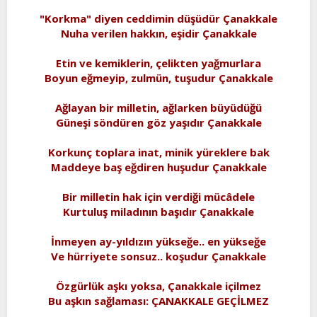
t
i
"Korkma" diyen ceddimin düşüdür Çanakkale
a
h
Nuha verilen hakkın, eşidir Çanakkale
n
i
Etin ve kemiklerin, çelikten yağmurlara
Boyun eğmeyip, zulmün, tuşudur Çanakkale
Ağlayan bir milletin, ağlarken büyüdüğü
Güneşi söndüren göz yaşıdır Çanakkale
Korkunç toplara inat, minik yüreklere bak
Maddeye baş eğdiren huşudur Çanakkale
Bir milletin hak için verdiği mücâdele
Kurtuluş miladının başıdır Çanakkale
İnmeyen ay-yıldızın yükseğe.. en yükseğe
Ve hürriyete sonsuz.. koşudur Çanakkale
Özgürlük aşkı yoksa, Çanakkale içilmez
Bu aşkın sağlaması: ÇANAKKALE GEÇİLMEZ