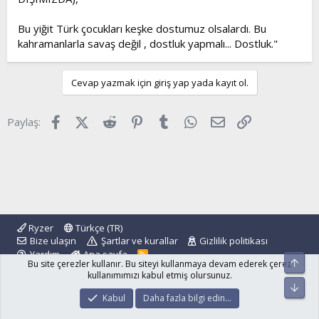
Bu yiğit Türk çocukları keşke dostumuz olsalardı. Bu
kahramanlarla savaş değil , dostluk yapmalı... Dostluk."
Cevap yazmak için giriş yap yada kayıt ol.
Facebook
X (Twitter)
Reddit
Pinterest
Tumblr
WhatsApp
E-posta
Link
Paylaş:
Ryzer
Türkçe (TR)
Bize ulaşın
Şartlar ve kurallar
Gizlilik politikası
Yardım
Ana sayfa
R
Üst
Bu site çerezler kullanır. Bu siteyi kullanmaya devam ederek çerez
S
S
kullanımımızı kabul etmiş olursunuz.
Alt
®
Community platform by XenForo
© 2010-2024 XenForo Ltd.
Kabul
Daha fazla bilgi edin…
islamforum.com.tr
© 2001 - 2024