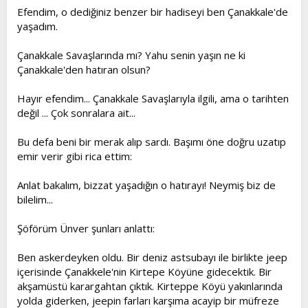
Efendim, o dediğiniz benzer bir hadiseyi ben Çanakkale'de
yaşadım.
Çanakkale Savaşlarında mı? Yahu senin yaşın ne ki
Çanakkale'den hatıran olsun?
Hayır efendim... Çanakkale Savaşlarıyla ilgili, ama o tarihten
değil ... Çok sonralara ait...
Bu defa beni bir merak alıp sardı. Başımı öne doğru uzatıp
emir verir gibi rica ettim:
Anlat bakalım, bizzat yaşadığın o hatırayı! Neymiş biz de
bilelim...
Şöförüm Ünver şunları anlattı:
Ben askerdeyken oldu. Bir deniz astsubayı ile birlikte jeep
içerisinde Çanakkele'nin Kirtepe Köyüne gidecektik. Bir
akşamüstü karargahtan çıktık. Kirteppe Köyü yakınlarında
yolda giderken, jeepin farları karşıma acayip bir müfreze