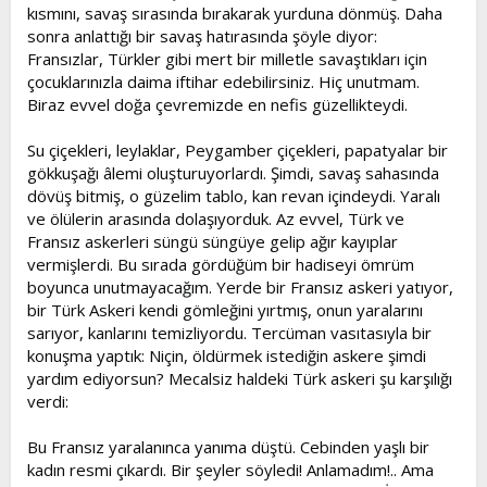
kısmını, savaş sırasında bırakarak yurduna dönmüş. Daha
sonra anlattığı bir savaş hatırasında şöyle diyor:
Fransızlar, Türkler gibi mert bir milletle savaştıkları için
çocuklarınızla daima iftihar edebilirsiniz. Hiç unutmam.
Biraz evvel doğa çevremizde en nefis güzellikteydi.
Su çiçekleri, leylaklar, Peygamber çiçekleri, papatyalar bir
gökkuşağı âlemi oluşturuyorlardı. Şimdi, savaş sahasında
dövüş bitmiş, o güzelim tablo, kan revan içindeydi. Yaralı
ve ölülerin arasında dolaşıyorduk. Az evvel, Türk ve
Fransız askerleri süngü süngüye gelip ağır kayıplar
vermişlerdi. Bu sırada gördüğüm bir hadiseyi ömrüm
boyunca unutmayacağım. Yerde bir Fransız askeri yatıyor,
bir Türk Askeri kendi gömleğini yırtmış, onun yaralarını
sarıyor, kanlarını temizliyordu. Tercüman vasıtasıyla bir
konuşma yaptık: Niçin, öldürmek istediğin askere şimdi
yardım ediyorsun? Mecalsiz haldeki Türk askeri şu karşılığı
verdi:
Bu Fransız yaralanınca yanıma düştü. Cebinden yaşlı bir
kadın resmi çıkardı. Bir şeyler söyledi! Anlamadım!.. Ama