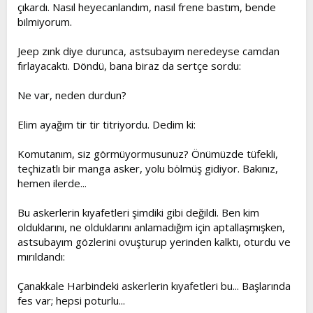
çıkardı. Nasıl heyecanlandım, nasıl frene bastım, bende
bilmiyorum.
Jeep zınk diye durunca, astsubayım neredeyse camdan
fırlayacaktı. Döndü, bana biraz da sertçe sordu:
Ne var, neden durdun?
Elim ayağım tir tir titriyordu. Dedim ki:
Komutanım, siz görmüyormusunuz? Önümüzde tüfekli,
teçhizatlı bir manga asker, yolu bölmüş gidiyor. Bakınız,
hemen ilerde...
Bu askerlerin kıyafetleri şimdiki gibi değildi. Ben kim
olduklarını, ne olduklarını anlamadığım için aptallaşmışken,
astsubayım gözlerini ovuşturup yerinden kalktı, oturdu ve
mırıldandı:
Çanakkale Harbindeki askerlerin kıyafetleri bu... Başlarında
fes var; hepsi poturlu...