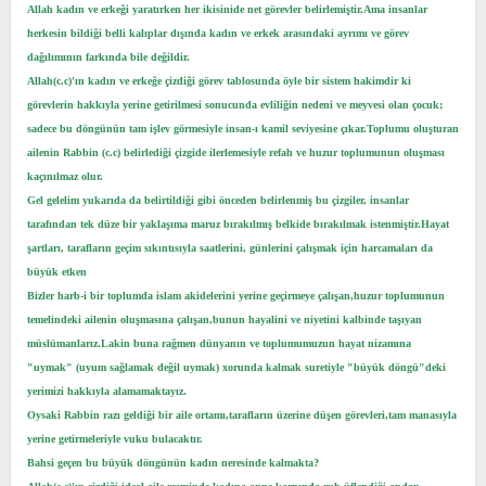
Allah kadın ve erkeği yaratırken her ikisinide net görevler belirlemiştir.Ama insanlar
t
i
herkesin bildiği belli kalıplar dışında kadın ve erkek arasındaki ayrımı ve görev
a
h
n
i
dağılımının farkında bile değildir.
Allah(c.c)'ın kadın ve erkeğe çizdiği görev tablosunda öyle bir sistem hakimdir ki
görevlerin hakkıyla yerine getirilmesi sonucunda evliliğin nedeni ve meyvesi olan çocuk;
sadece bu döngünün tam işlev görmesiyle insan-ı kamil seviyesine çıkar.Toplumu oluşturan
ailenin Rabbin (c.c) belirlediği çizgide ilerlemesiyle refah ve huzur toplumunun oluşması
kaçınılmaz olur.
Gel gelelim yukarıda da belirtildiği gibi önceden belirlenmiş bu çizgiler, insanlar
tarafından tek düze bir yaklaşıma maruz bırakılmış belkide bırakılmak istenmiştir.Hayat
şartları, tarafların geçim sıkıntısıyla saatlerini, günlerini çalışmak için harcamaları da
büyük etken
Bizler harb-i bir toplumda islam akidelerini yerine geçirmeye çalışan,huzur toplumunun
temelindeki ailenin oluşmasına çalışan,bunun hayalini ve niyetini kalbinde taşıyan
müslümanlarız.Lakin buna rağmen dünyanın ve toplumumuzun hayat nizamına
"uymak" (uyum sağlamak değil uymak) xorunda kalmak suretiyle "büyük döngü"deki
yerimizi hakkıyla alamamaktayız.
Oysaki Rabbin razı geldiği bir aile ortamı,tarafların üzerine düşen görevleri,tam manasıyla
yerine getirmeleriyle vuku bulacaktır.
Bahsi geçen bu büyük döngünün kadın neresinde kalmakta?