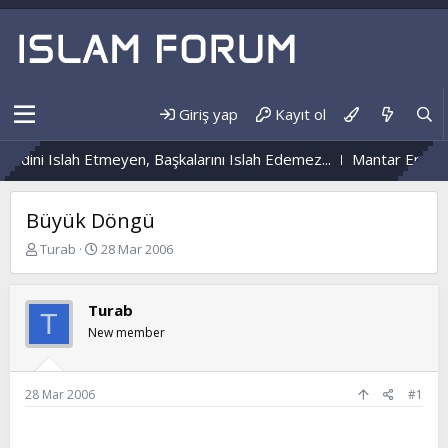
Giriş yap
Kayıt ol
ndini Islah Etmeyen, Başkalarını Islah Edemez...
Mantar Enfeksi
Büyük Döngü
K
B
Turab
28 Mar 2006
o
a
n
ş
b
l
Turab
T
u
a
New member
y
n
u
g
b
ı
a
ç
28 Mar 2006
#1
ş
t
l
a
a
r