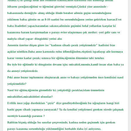
Allah(c.c)'ın çizdiği ideal aile resminde kadına,anne karnında ruh üflendiği andan
itibaren çocuğun;eğitimi ve öğrenimi görevini vermiştir.Çünkü yine annesinde -
babasınında desteğiyle- almış olduğu ilimle beraber ailenin geçim sorumluluğunu
yüklenen baba; günün en az 8-10 saatini bu sorumluluğunu yerine getirirken harcar.Evet
baba ibadetleri yapar,haramdan sakınır,ailesinin geçimini helal yollardan karşılar ki
kazancına haram karıştırmadan o parayı evine ulaştırması çok zordur; -yeri gelir canı ve
malıyla cihad yapar- döngüdeki yerini alır.
Annenin üzerine düşen görev ise "kadının cihadı çocuk yetiştirmektir" hadisini bize
açıklar nitelikte.Daha anne karnında ruhu üflendiğinden,rüştünü ispatlayıp aile kurmaya
karar verene kadar çocuk; uzunca bir eğitim,öğrenim dönemine tabi tutulur.
Bu öyle bir eğitimdir ki döngünün devamı için; mücahid,mumin,kamil insan olan baba ya
da anneyi yetiştirecektir.
Peki anne huzur toplumunu oluşturacak anne ve babayı yetiştirmeden önce kendisini nasıl
yetiştirmelidir?
Nasıl bir eğitim,öğrenim görmelidir ki; yetiştirdiği çocuklar,islam ümmetinin
mücahidleri,mücahideleri olsunlar?
Evlilik önce yığıp durdukları "çeyiz" diye genelleyebileceğimiz bu uğraşların hangi biri
bashi geçen cihadı yapmaya yarayacak? Ya da kendini yetiştirmesi gereken sürede çalışmak
suretiyle kazandığı paranın ?
Rabbim biçmiş olduğu bu sınırlar çerçevesinde, kadına neden geçinmek için gereken
parayı kazanma sorumluluğu yüklemediğini herhalde daha iyi anlıyoruz.