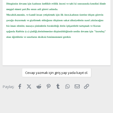
Döngünün devamı için kadının özellikle evlilik öncesi ve tabi ki sonrasında kendini ilimle
meşgul etmesi şart.Bu onun asli görevi aslında.
Mucahid,mumin, ve kamil insan yetiştirmek için ilk önce,kadının üzerine düşen görevin
çocuğu doyurmak ve giydirmek olduğunu düşünen sakat zihniyetlerin nasıl yıkılacağını
biz iman edenler, masaya çözümlerin bırakıldığı derin iştişarelerle tartışmalı ve Kuran
ışığında Rabbin (c.c) çizdiği,derinlemesine düşünüldüğünde neslin devamı için "kuruluş"
olan öğretilerin ve sınırların eksiksiz benimsenmesi gerekir.
Cevap yazmak için giriş yap yada kayıt ol.
Facebook
X (Twitter)
Reddit
Pinterest
Tumblr
WhatsApp
E-posta
Link
Paylaş: