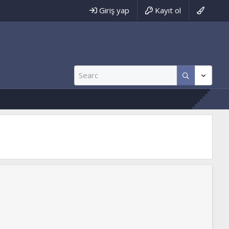
Giriş yap
Kayıt ol
akeme.net