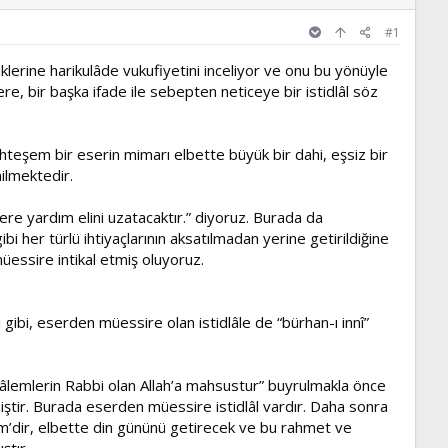
#1
iklerine harikulâde vukufiyetini inceliyor ve onu bu yönüyle
e, bir başka ifade ile sebepten neticeye bir istidlâl söz
teşem bir eserin mimarı elbette büyük bir dahi, eşsiz bir
ilmektedir.
re yardım elini uzatacaktır.” diyoruz. Burada da
 her türlü ihtiyaçlarının aksatılmadan yerine getirildiğine
üessire intikal etmiş oluyoruz.
 gibi, eserden müessire olan istidlâle de “bürhan-ı innî”
md, âlemlerin Rabbi olan Allah’a mahsustur” buyrulmakla önce
iştir. Burada eserden müessire istidlâl vardır. Daha sonra
im’dir, elbette din gününü getirecek ve bu rahmet ve
ştır.