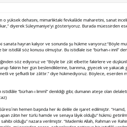
n’ın o yüksek dehasını, mimarlıktaki fevkalâde maharetini, sanat incel
çıkar,” diyerek Süleymaniye’yi gösteriyoruz. Burada müessirden eser
aki sanata hayran kalıyor ve sonunda şu hükme varıyoruz:“Böyle muh
r istidlâl söz konusu olmuştur. Bu istidlale ise “bürhan-ı innî” den
ğinden söz ediyoruz ve “Böyle bir zât elbette fakirlere ve düşkünle
up fakirin her gün beslendiklerine, barınma, giyecek ve yakacak gibi
tli ve şefkatli bir zâttır.” diye hükmediyoruz. Böylece, eserden m
stidlâle “bürhan-ı limmî” denildiği gibi; dumanın ateşe olan delaleti
caz)
iha Sûresi`nin hemen başında her iki delile de işaret edilmiştir. “Ha
 yapan zâtın her türlü hamde ve senaya lâyık olduğu” hükmü getirilm
n sahibi olduğu” nazara verilmiştir. “Mademki Allah, Rahman ve Rah
lmekle, müessirden esere, sebeplerden neticeye bir istidlâl yapılmı