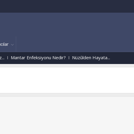
cılar
Mantar Enfeksiyonu Nedir?
Nüzûlden Hayata...
Aþk`dan
www.muh