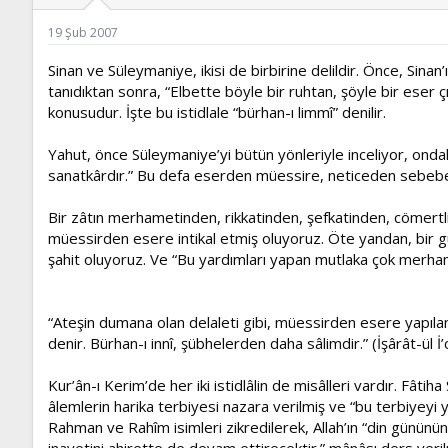
ş
t
l
a
19 Şub 2007
a
r
t
i
Sinan ve Süleymaniye, ikisi de birbirine delildir. Önce, Sina
a
h
tanıdıktan sonra, “Elbette böyle bir ruhtan, şöyle bir eser 
n
i
konusudur. İşte bu istidlale “bürhan-ı limmî” denilir.
Yahut, önce Süleymaniye’yi bütün yönleriyle inceliyor, ond
sanatkârdır.” Bu defa eserden müessire, neticeden sebebe bi
Bir zâtın merhametinden, rikkatinden, şefkatinden, cömertli
müessirden esere intikal etmiş oluyoruz. Öte yandan, bir gur
şahit oluyoruz. Ve “Bu yardımları yapan mutlaka çok merhame
“Ateşin dumana olan delaleti gibi, müessirden esere yapılan i
denir. Bürhan-ı innî, şübhelerden daha sâlimdir.” (İşârât-ül İ’
Kur’ân-ı Kerim’de her iki istidlâlin de misâlleri vardır. Fât
âlemlerin harika terbiyesi nazara verilmiş ve “bu terbiyeyi
Rahman ve Rahîm isimleri zikredilerek, Allah’ın “din gününü
inayetini ahirette de devam ettirecektir.” mânâsı ders veri