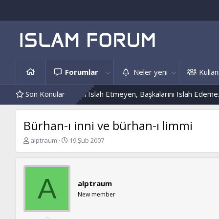
Forumlar
Neler yeni
Kullanı
s Örnekleri
Son Konular
Kendini Islah Etmeyen, Başkalarını Islah Edemez...
Bürhan-ı inni ve bürhan-ı limmi
K
B
alptraum
19 Şub 2007
o
a
n
ş
b
l
u
a
A
alptraum
y
n
u
g
New member
b
ı
a
ç