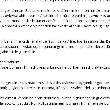
ri yer almıştır. Bu harika risalede, Allah’ın isimlerinden hareketle ah
öyleyse ahiret vardır,” şeklinde bir hükme varılmıştır. Ancak iş bu 
faydalar, maslahatlar bulunan Cenâb-ı Hakk’ın o sonsuz hikmetinin, 
e âlemdeki hikmet cilvelerinden hareketle Allah’ın Hakîm olduğu ispat
baharı, ne kadar makul ve lâzım ve kat’î ise, haşrin sabahı da, Ber
onra sabahın, kıştan sonra baharın gelmesinden istidlâl edilerek dü
ahireti de getirebilir.
ine bakalım:
cisine bürhan-ı limmîdir; ikincisi birincisine bürhan-ı innîdir.” (Mektûb
ükmü getirilir. Yani, madem Allah vardır, öyleyse peygamber gönderece
adığı şeyleri bildirecektir. Burada, ulûhiyet, risâlete delil getirilmişti
e olması, kendisine emin denilmesi, elinde hiçbir beşerin güç ye
dlâl söz konusudur. Nur Külliyatında hem bürhan-ı limmî hem de bürha