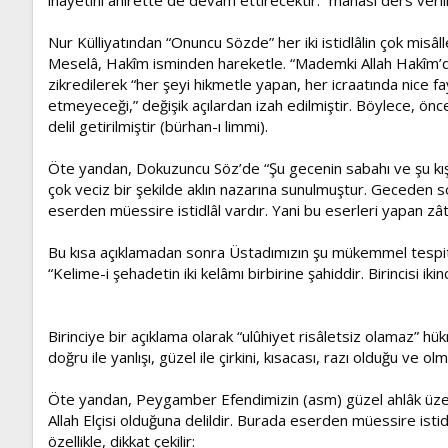
Nur Külliyatından “Onuncu Sözde” her iki istidlâlin çok misâlle
Meselâ, Hakîm isminden hareketle. “Mademki Allah Hakîm’dir, 
zikredilerek “her şeyi hikmetle yapan, her icraatında nice 
etmeyeceği,” değişik açılardan izah edilmiştir. Böylece, önc
delil getirilmiştir (bürhan-ı limmi).
Öte yandan, Dokuzuncu Söz’de “Şu gecenin sabahı ve şu kışın 
çok veciz bir şekilde aklın nazarına sunulmuştur. Geceden s
eserden müessire istidlâl vardır. Yani bu eserleri yapan zât, 
Bu kısa açıklamadan sonra Üstadımızın şu mükemmel tespit
“Kelime-i şehadetin iki kelâmı birbirine şahiddir. Birincisi ikin
Birinciye bir açıklama olarak “ulûhiyet risâletsiz olamaz” h
doğru ile yanlışı, güzel ile çirkini, kısacası, razı olduğu ve olm
Öte yandan, Peygamber Efendimizin (asm) güzel ahlâk üzer
Allah Elçisi olduğuna delildir. Burada eserden müessire isti
özellikle, dikkat çekilir: