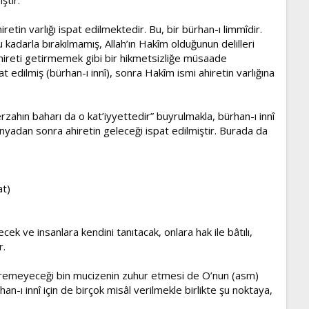
iretin varlığı ispat edilmektedir. Bu, bir bürhan-ı limmîdir.
kadarla bırakılmamış, Allah’ın Hakîm olduğunun delilleri
ahireti getirmemek gibi bir hikmetsizliğe müsaade
 edilmiş (bürhan-ı innî), sonra Hakîm ismi ahiretin varlığına
zahın baharı da o kat’iyyettedir” buyrulmakla, bürhan-ı innî
nyadan sonra ahiretin geleceği ispat edilmiştir. Burada da
at)
k ve insanlara kendini tanıtacak, onlara hak ile bâtılı,
r.
tiremeyeceği bin mucizenin zuhur etmesi de O’nun (asm)
n-ı innî için de birçok misâl verilmekle birlikte şu noktaya,