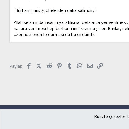
“Bürhan-ı innî, şübhelerden daha sâlimdir.”
Allah kelâmında insanın yaratılışına, defalarca yer verilmes
nazara verilmesi hep bürhan-ı innî kısmına girer. Bunlar, se
üzerinde önemle durması da bu sırdandır.
Facebook
X (Twitter)
Reddit
Pinterest
Tumblr
WhatsApp
E-posta
Link
Paylaş:
Ryzer
Türkçe (TR)
Bu site çerezler k