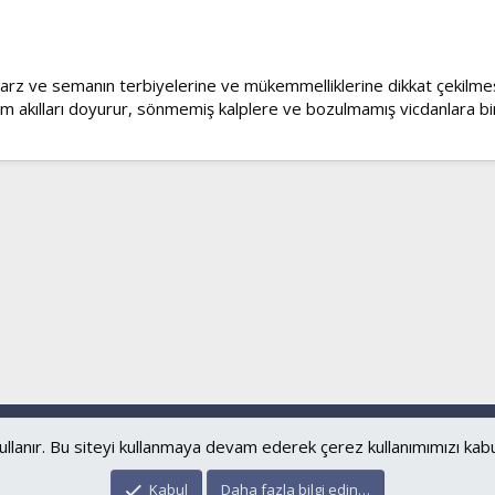
i, arz ve semanın terbiyelerine ve mükemmelliklerine dikkat çekilmes
lim akılları doyurur, sönmemiş kalplere ve bozulmamış vicdanlara bi
Bize ulaşın
Şartl
ullanır. Bu siteyi kullanmaya devam ederek çerez kullanımımızı kab
®
Community platform by XenForo
© 2010-2024 XenForo Ltd.
Kabul
Daha fazla bilgi edin…