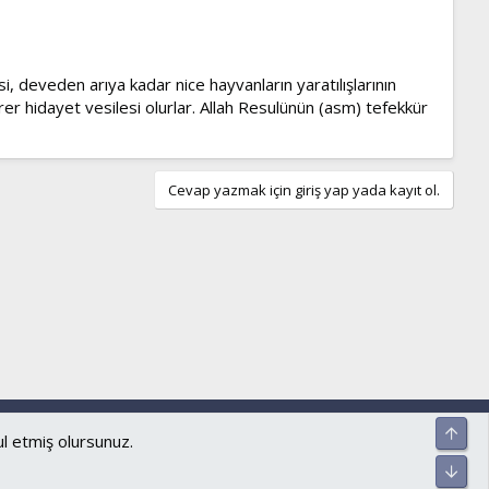
i, deveden arıya kadar nice hayvanların yaratılışlarının
rer hidayet vesilesi olurlar. Allah Resulünün (asm) tefekkür
Cevap yazmak için giriş yap yada kayıt ol.
ar ve kurallar
Gizlilik politikası
Yardım
Ana sayfa
R
Üst
S
ul etmiş olursunuz.
S
Alt