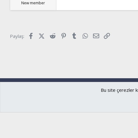
New member
Facebook
X (Twitter)
Reddit
Pinterest
Tumblr
WhatsApp
E-posta
Link
Paylaş:
Ryzer
Türkçe (TR)
Bu site çerezler k