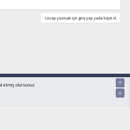
Cevap yazmak için giriş yap yada kayıt ol.
ar ve kurallar
Gizlilik politikası
Yardım
Ana sayfa
R
Üst
S
ul etmiş olursunuz.
S
Alt