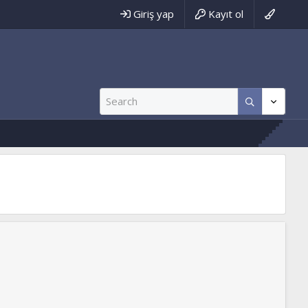
Giriş yap
Kayıt ol
ww.tevhidyolu.net