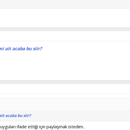
i ait acaba bu siir?
it acaba bu siir?
, duyguları ifade ettiği için paylaşmak istedim..