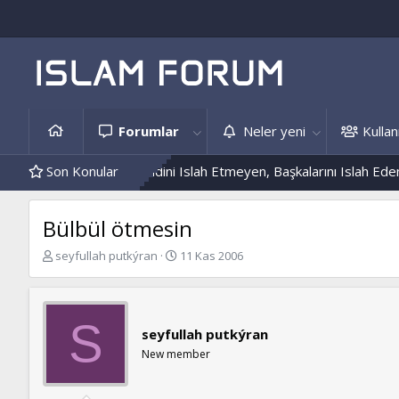
Forumlar
Neler yeni
Kullanı
is Örnekleri
Son Konular
Kendini Islah Etmeyen, Başkalarını Islah Edemez...
Bülbül ötmesin
K
B
seyfullah putkýran
11 Kas 2006
o
a
n
ş
b
l
u
a
S
seyfullah putkýran
y
n
u
g
New member
b
ı
a
ç