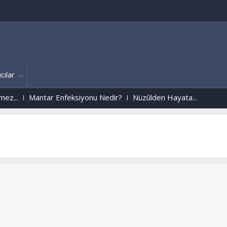
cılar
Mantar Enfeksiyonu Nedir?
Nüzûlden Hayata...
Ruhlar Aleminden
w