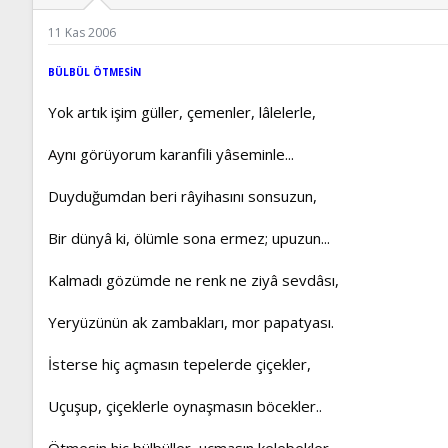
ş
t
l
a
11 Kas 2006
a
r
t
i
a
h
BÜLBÜL ÖTMESİN
n
i
Yok artık işim güller, çemenler, lâlelerle,
Aynı görüyorum karanfili yâseminle...
Duyduğumdan beri râyihasını sonsuzun,
Bir dünyâ ki, ölümle sona ermez; upuzun...
Kalmadı gözümde ne renk ne ziyâ sevdâsı,
Yeryüzünün ak zambakları, mor papatyası.
İsterse hiç açmasın tepelerde çiçekler,
Uçuşup, çiçeklerle oynaşmasın böcekler..
Ötmesin hiç bülbüller, uçmasın kelebekler,