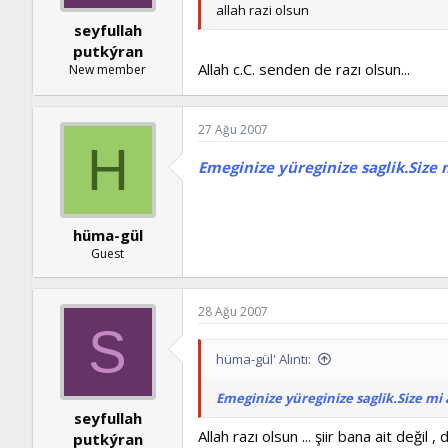
allah razi olsun
seyfullah
putkýran
Allah c.C. senden de razı olsun...
New member
27 Ağu 2007
H
Emeginize yüreginize saglik.Size m
hüma-gül
Guest
28 Ağu 2007
S
hüma-gül' Alıntı:
Emeginize yüreginize saglik.Size mi a
seyfullah
Allah razı olsun ... şiir bana ait değil 
putkýran