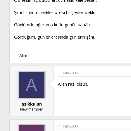
Şimdi rûhum renkler ötesi birşeyler bekler.
Gönlümde ağaran o kutlu günün sabâhı,
Gördüğüm, günler arasında günlerin şâhı...
---Alıntı----
11 Kas 2006
A
Allah razı olsun.
asikkulun
New member
11 Kas 2006