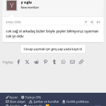
y oglu
Y
New member
8 Mar 2006
#3
cok sağ ol arkadaş bizler böyle şeyler bilmiyoruz uyarman
cok iyi oldu
Cevap yazmak için giriş yap yada kayıt ol.
Facebook
X (Twitter)
Reddit
Pinterest
Tumblr
WhatsApp
E-posta
Link
Paylaş:
Ryzer
Türkçe (TR)
Bize ulaşın
Şartlar ve kurallar
Gizlilik politikası
R