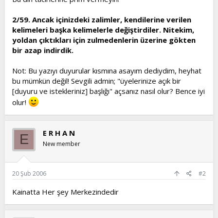
2/59. Ancak içinizdeki zalimler, kendilerine verilen
kelimeleri başka kelimelerle değiştirdiler. Nitekim,
yoldan çıktıkları için zulmedenlerin üzerine gökten
bir azap indirdik.
Not: Bu yazıyı duyurular kısmına asayım dediydim, heyhat
bu mümkün değil! Sevgili admin; "üyelerinize açık bir
[duyuru ve istekleriniz] başlığı" açsanız nasıl olur? Bence iyi
olur!
E R H A N
E
New member
20 Şub 2006
#2
Kainatta Her şey Merkezindedir