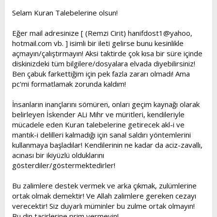
t
i
Selam Kuran Talebelerine olsun!
a
h
n
i
Eğer mail adresinize [ (Remzi Cirit) hanifdost1@yahoo,
hotmail.com vb. ] isimli bir ileti gelirse bunu kesinlikle
açmayın/çalıştırmayın! Aksi taktirde çok kısa bir süre içinde
diskinizdeki tüm bilgilere/dosyalara elvada diyebilirsiniz!
Ben çabuk farkettiğim için pek fazla zararı olmadı! Ama
pc'mi formatlamak zorunda kaldım!
İnsanların inançlarını sömüren, onları geçim kaynağı olarak
belirleyen İskender ALi Mihr ve müritleri, kendileriyle
mücadele eden Kuran talebelerine getirecek akl-i ve
mantık-i delilleri kalmadığı için sanal saldırı yöntemlerini
kullanmaya başladılar! Kendilerinin ne kadar da aciz-zavallı,
acınası bir ikiyüzlü olduklarını
gösterdiler/göstermektedirler!
Bu zalimlere destek vermek ve arka çıkmak, zulümlerine
ortak olmak demektir! Ve Allah zalimlere gereken cezayı
verecektir! Siz duyarlı müminler bu zulme ortak olmayın!
Bu din tacirlerine prim vermeyin!