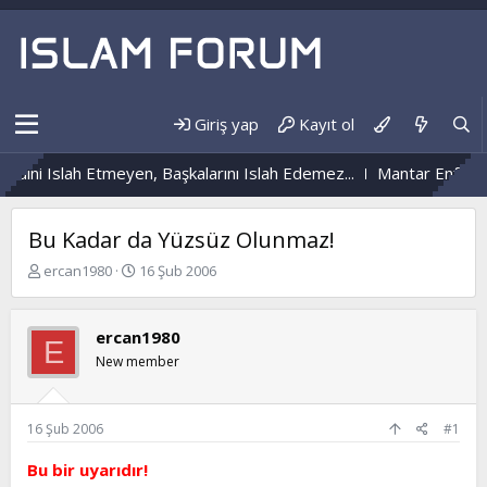
Giriş yap
Kayıt ol
dini Islah Etmeyen, Başkalarını Islah Edemez...
Mantar Enfeksiy
Bu Kadar da Yüzsüz Olunmaz!
K
B
ercan1980
16 Şub 2006
o
a
n
ş
b
l
ercan1980
E
u
a
New member
y
n
u
g
b
ı
a
ç
16 Şub 2006
#1
ş
t
l
a
Bu bir uyarıdır!
a
r