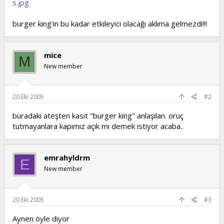
s.jpg
t
i
a
h
burger king'in bu kadar etkileyici olacağı aklıma gelmezdi!!!
n
i
mice
M
New member
20 Eki 2005
#2
buradaki ateşten kasıt "burger king" anlaşılan. oruç
tutmayanlara kapımız açık mı demek istiyor acaba..
emrahyldrm
E
New member
20 Eki 2005
#3
Aynen öyle diyor