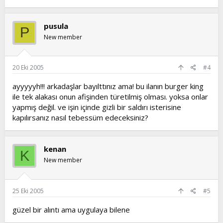
pusula
P
New member
20 Eki 2005
#4
ayyyyyh!!! arkadaşlar bayılttınız ama! bu ilanın burger king
ile tek alakası onun afişinden türetilmiş olması. yoksa onlar
yapmış değil. ve işin içinde gizli bir saldırı isterisine
kapılırsanız nasıl tebessüm edeceksiniz?
kenan
K
New member
25 Eki 2005
#5
güzel bir alıntı ama uygulaya bilene