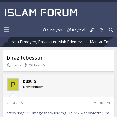
Giriş yap
Kayıt ol
ini Islah Etmeyen, Başkalarını Islah Edemez...
Mantar Enfeksiy
biraz tebessüm
K
B
pusula
20 Eki 2005
o
a
n
ş
b
l
pusula
P
u
a
New member
y
n
u
g
b
ı
a
ç
20 Eki 2005
#1
ş
t
l
a
http://img319.imageshack.us/img319/828/showletter3m
a
r