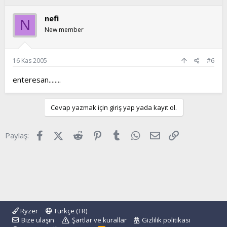
nefi
N
New member
16 Kas 2005
#6
enteresan........
Cevap yazmak için giriş yap yada kayıt ol.
Facebook
X (Twitter)
Reddit
Pinterest
Tumblr
WhatsApp
E-posta
Link
Paylaş:
Ryzer
Türkçe (TR)
Bize ulaşın
Şartlar ve kurallar
Gizlilik politikası