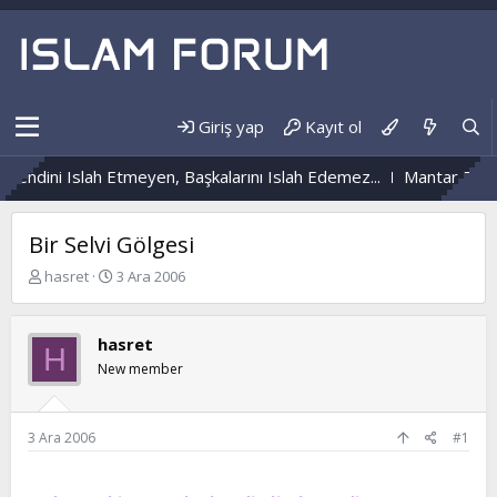
Giriş yap
Kayıt ol
Kendini Islah Etmeyen, Başkalarını Islah Edemez...
Mantar Enfek
Bir Selvi Gölgesi
K
B
hasret
3 Ara 2006
o
a
n
ş
b
l
hasret
H
u
a
New member
y
n
u
g
b
ı
a
ç
3 Ara 2006
#1
ş
t
l
a
a
r