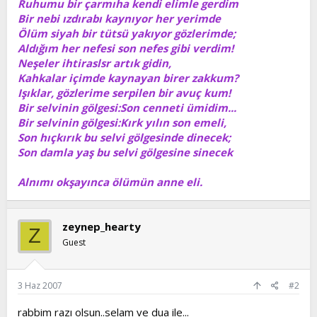
Ruhumu bir çarmıha kendi elimle gerdim
t
i
Bir nebi ızdırabı kaynıyor her yerimde
a
h
Ölüm siyah bir tütsü yakıyor gözlerimde;
n
i
Aldığım her nefesi son nefes gibi verdim!
Neşeler ihtiraslsr artık gidin,
Kahkalar içimde kaynayan birer zakkum?
Işıklar, gözlerime serpilen bir avuç kum!
Bir selvinin gölgesi:Son cenneti ümidim...
Bir selvinin gölgesi:Kırk yılın son emeli,
Son hıçkırık bu selvi gölgesinde dinecek;
Son damla yaş bu selvi gölgesine sinecek
Alnımı okşayınca ölümün anne eli.
zeynep_hearty
Z
Guest
3 Haz 2007
#2
rabbim razı olsun..selam ve dua ile...