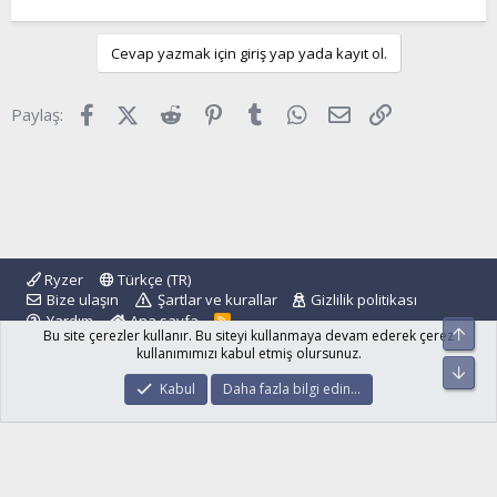
Cevap yazmak için giriş yap yada kayıt ol.
Facebook
X (Twitter)
Reddit
Pinterest
Tumblr
WhatsApp
E-posta
Link
Paylaş:
Ryzer
Türkçe (TR)
Bize ulaşın
Şartlar ve kurallar
Gizlilik politikası
Yardım
Ana sayfa
R
Üst
Bu site çerezler kullanır. Bu siteyi kullanmaya devam ederek çerez
S
S
kullanımımızı kabul etmiş olursunuz.
Alt
®
Community platform by XenForo
© 2010-2024 XenForo Ltd.
Kabul
Daha fazla bilgi edin…
islamforum.com.tr
© 2001 - 2024