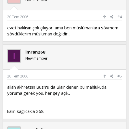
20 Tem 2006
#4
evet haklısın çok çıkıyor. ama ben müslümanlara sövmem.
sövdüklerim müslüman değildir...
imran268
I
New member
20 Tem 2006
#5
allah akhretsin Bush'u da Blair denen bu mahlukuda.
yoruma gerek you. her şey açık..
kalın sağlıcakla 268