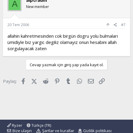
A
New member
20 Tem 2006
#7
allahin kahretmesinden cok birgün dogru yolu bulmalari
ümidiyle biz yargic degiliz olamayiz onun hesabini allah
sorgulayacak zaten
Cevap yazmak için giriş yap yada kayıt ol.
Facebook
X (Twitter)
Reddit
Pinterest
Tumblr
WhatsApp
E-posta
Link
Paylaş:
Ryzer
Türkçe (TR)
Bize ulaşın
Şartlar ve kurallar
Gizlilik politikası