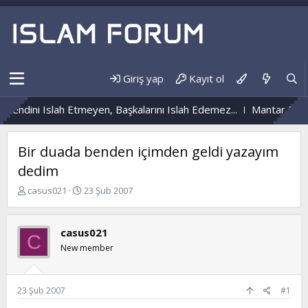
Giriş yap
Kayıt ol
Kendini Islah Etmeyen, Başkalarını Islah Edemez...
Mantar Enfek
Bir duada benden içimden geldi yazayım
dedim
K
B
casus021
23 Şub 2007
o
a
n
ş
b
l
casus021
C
u
a
New member
y
n
u
g
b
ı
a
ç
23 Şub 2007
#1
ş
t