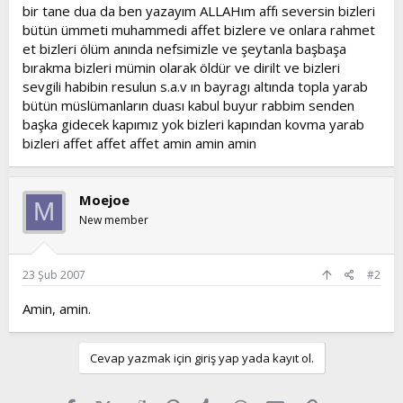
l
a
bir tane dua da ben yazayım ALLAHım affı seversin bizleri
a
r
bütün ümmeti muhammedi affet bizlere ve onlara rahmet
t
i
et bizleri ölüm anında nefsimizle ve şeytanla başbaşa
a
h
bırakma bizleri mümin olarak öldür ve dirilt ve bizleri
n
i
sevgili habibin resulun s.a.v ın bayragı altında topla yarab
bütün müslümanların duası kabul buyur rabbim senden
başka gidecek kapımız yok bizleri kapından kovma yarab
bizleri affet affet affet amin amin amin
Moejoe
M
New member
23 Şub 2007
#2
Amin, amin.
Cevap yazmak için giriş yap yada kayıt ol.