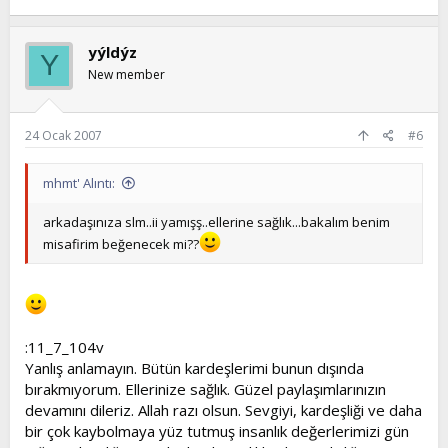
yýldýz
Y
New member
24 Ocak 2007
#6
mhmt' Alıntı:
arkadaşınıza slm..ii yamışş..ellerine sağlık...bakalım benim
misafirim beğenecek mi??
:11_7_104v
Yanlış anlamayın. Bütün kardeşlerimi bunun dışında
bırakmıyorum. Ellerinize sağlık. Güzel paylaşımlarınızın
devamını dileriz. Allah razı olsun. Sevgiyi, kardeşliği ve daha
bir çok kaybolmaya yüz tutmuş insanlık değerlerimizi gün