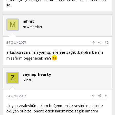
ile...
mhmt
M
New member
24 Ocak 2007
#2
arkadaşınıza slm..ii yamışş..ellerine sağlık...bakalım benim
misafirim beğenecek mi??
zeynep_hearty
Z
Guest
24 Ocak 2007
#3
aleyna vealeykümselam beğenmenize sevindim sizinde
okuyan dilinize, onere eden kaleminize sağlık umarım