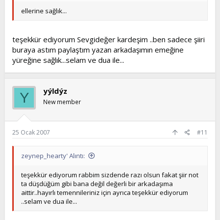
ellerine sağlık...
teşekkür ediyorum Sevgideğer kardeşim ..ben sadece şiiri
buraya astım paylaştım yazan arkadaşımın emeğine
yüreğine sağlık...selam ve dua ile...
yýldýz
Y
New member
25 Ocak 2007
#11
zeynep_hearty' Alıntı:
teşekkür ediyorum rabbim sizdende razı olsun fakat şiir not
ta düşdüğüm gibi bana değil değerli bir arkadaşıma
aittir..hayırlı temennileriniz için ayrıca teşekkür ediyorum
..selam ve dua ile...