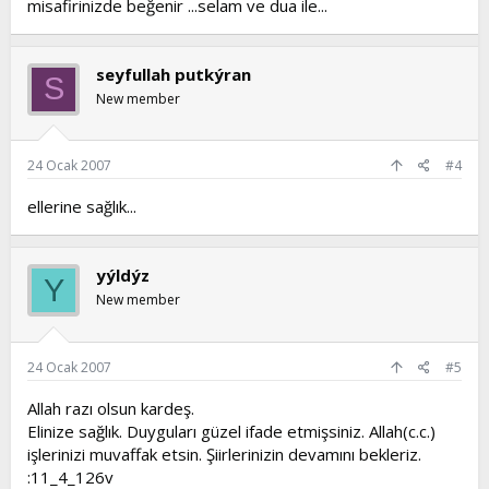
misafirinizde beğenir ...selam ve dua ile...
seyfullah putkýran
S
New member
24 Ocak 2007
#4
ellerine sağlık...
yýldýz
Y
New member
24 Ocak 2007
#5
Allah razı olsun kardeş.
Elinize sağlık. Duyguları güzel ifade etmişsiniz. Allah(c.c.)
işlerinizi muvaffak etsin. Şiirlerinizin devamını bekleriz.
:11_4_126v