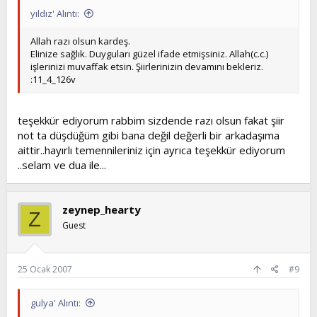
yıldız' Alıntı:
Allah razı olsun kardeş.
Elinize sağlık. Duyguları güzel ifade etmişsiniz. Allah(c.c.)
işlerinizi muvaffak etsin. Şiirlerinizin devamını bekleriz.
:11_4_126v
teşekkür ediyorum rabbim sizdende razı olsun fakat şiir
not ta düşdüğüm gibi bana değil değerli bir arkadaşıma
aittir..hayırlı temennileriniz için ayrıca teşekkür ediyorum
..selam ve dua ile...
zeynep_hearty
Z
Guest
25 Ocak 2007
#9
gulya' Alıntı: