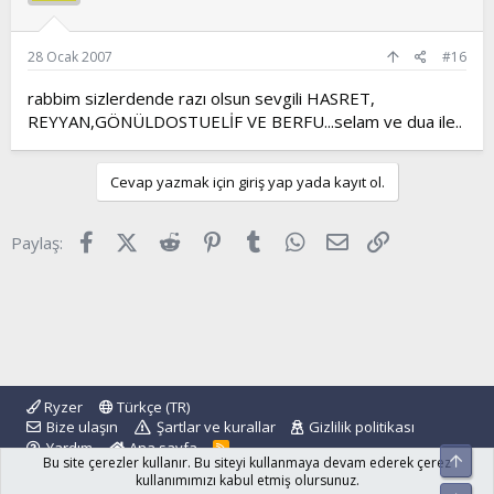
28 Ocak 2007
#16
rabbim sizlerdende razı olsun sevgili HASRET,
REYYAN,GÖNÜLDOSTUELİF VE BERFU...selam ve dua ile..
Cevap yazmak için giriş yap yada kayıt ol.
Facebook
X (Twitter)
Reddit
Pinterest
Tumblr
WhatsApp
E-posta
Link
Paylaş:
Ryzer
Türkçe (TR)
Bize ulaşın
Şartlar ve kurallar
Gizlilik politikası
Yardım
Ana sayfa
R
Üst
Bu site çerezler kullanır. Bu siteyi kullanmaya devam ederek çerez
S
S
kullanımımızı kabul etmiş olursunuz.