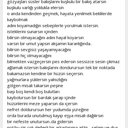
gözyaşları süsler bakışlarını kuşkulu bir bakış atarsın
t
i
kuşkulu varlığı yoklukla elersin
a
h
o anda kendinden geçmek, hayata yenilmek beklilerde
n
i
kaybolmak
adını koyamadığın sebeplerle yorulmak istersin.
isteklerini sunarsın içinden
bilirsin olmayacağını adını hayal koyarsın
varsın bir umut yapsın akşamın karanlığında..
bilirsin sevgisiz yaşayamıyacağını
bilirsin hiç olmayacağını
bilmekten vazgeçersin pes edersin sessizce sesin çıkmaz
ağlamak istersin bakışlarını dondurursun tek bir noktada
bakamazsın kendine bir hüzün seçersin.
yağmurlara yüklersin yalnızlığını
gölgen misali takarsın peşine
başı boş kendi boş bulutları.
kaybolursun bir bardak şarap içinde
hüzünlerini meze yaparsın da içersin
nefret doldurursun her yudumda yüreğine
orda burada unutulmuş kayıp eşya misali dağılırsın
bir nefeste unutursun..da gidersin
not:bu şiir çok değerli bir arkadaşıma aittir ...selam ve dua