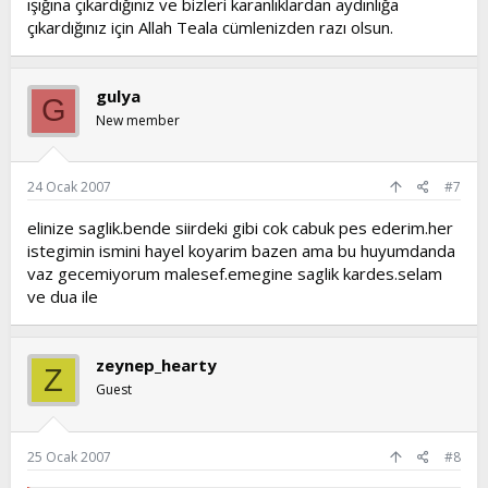
ışığına çıkardığınız ve bizleri karanlıklardan aydınlığa
çıkardığınız için Allah Teala cümlenizden razı olsun.
gulya
G
New member
24 Ocak 2007
#7
elinize saglik.bende siirdeki gibi cok cabuk pes ederim.her
istegimin ismini hayel koyarim bazen ama bu huyumdanda
vaz gecemiyorum malesef.emegine saglik kardes.selam
ve dua ile
zeynep_hearty
Z
Guest
25 Ocak 2007
#8