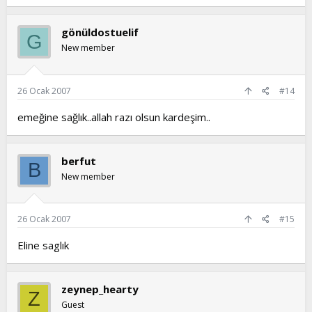
gönüldostuelif
G
New member
26 Ocak 2007
#14
emeğine sağlık..allah razı olsun kardeşim..
berfut
B
New member
26 Ocak 2007
#15
Eline saglık
zeynep_hearty
Z
Guest