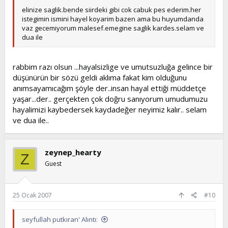
elinize saglik.bende siirdeki gibi cok cabuk pes ederim.her
istegimin ismini hayel koyarim bazen ama bu huyumdanda
vaz gecemiyorum malesef.emegine saglik kardes.selam ve
dua ile
rabbim razı olsun ...hayalsizlige ve umutsuzluğa gelince bir
düşünürün bir sözü geldi aklıma fakat kim olduğunu
anımsayamıcağım şöyle der..insan hayal ettiği müddetçe
yaşar...der.. gerçekten çok doğru sanıyorum umudumuzu
hayalimizi kaybedersek kaydadeğer neyimiz kalır.. selam
ve dua ile..
zeynep_hearty
Z
Guest
25 Ocak 2007
#10
seyfullah putkıran' Alıntı: