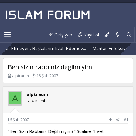
Giriş yap
Kayıt ol
 Etmeyen, Başkalarını Islah Edemez...
Mantar Enfeksiyonu Nedir
Ben sizin rabbiniz degilmiyim
K
B
alptraum
16 Şub 2007
o
a
n
ş
b
l
alptraum
A
u
a
New member
y
n
u
g
b
ı
a
ç
16 Şub 2007
#1
ş
t
l
a
"Ben Sizin Rabbiniz Değil miyim?" Sualine "Evet
a
r