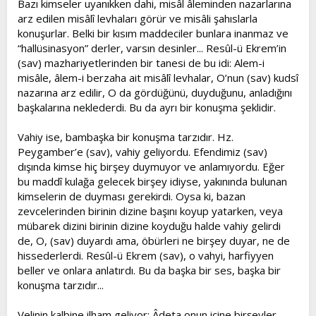
Bazı kimseler uyanıkken dahi, misâl âleminden nazarlarına
arz edilen misâlî levhaları görür ve misâli şahıslarla
konuşurlar. Belki bir kısım maddeciler bunlara inanmaz ve
“hallüsinasyon” derler, varsın desinler... Resûl-ü Ekrem’in
(sav) mazhariyetlerinden bir tanesi de bu idi: Alem-i
misâle, âlem-i berzaha ait misâlî levhalar, O’nun (sav) kudsî
nazarına arz edilir, O da gördüğünü, duyduğunu, anladığını
başkalarına neklederdi. Bu da ayrı bir konuşma şeklidir.
Vahiy ise, bambaşka bir konuşma tarzıdır. Hz.
Peygamber’e (sav), vahiy geliyordu. Efendimiz (sav)
dışında kimse hiç birşey duymuyor ve anlamıyordu. Eğer
bu maddî kulağa gelecek birşey idiyse, yakınında bulunan
kimselerin de duyması gerekirdi. Oysa ki, bazan
zevcelerinden birinin dizine başını koyup yatarken, veya
mübarek dizini birinin dizine koyduğu halde vahiy gelirdi
de, O, (sav) duyardı ama, öbürleri ne birşey duyar, ne de
hissederlerdi. Resûl-ü Ekrem (sav), o vahyi, harfiyyen
beller ve onlara anlatırdı. Bu da başka bir ses, başka bir
konuşma tarzıdır...
Velinin kalbine ilham geliyor: Âdeta onun içine birşeyler