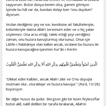
taşıyorum. Bütün dünya benim olsa, gamım gitmiyor.
İçimde bu hâl var da, bundan dolayı ben “onu duydum”
diyorum.
Vicdan dediğimiz şey ne ise, kendisine ait fakülteleriyle,
bölümleriyle daima Allah’ı terennüm eder ve o hiç yalan
söylemez. Ona arzu ettiği, taleb ettiği şeyi verdiğiniz
zaman, onu huzura kavuşturmuş olursunuz. Onun için
Lâtife-i Rabbâniye olan kalbin ancak, vicdanın bu huzuru ile
huzura kavuşacağına işareten Kur’ân-ı Kerim:
الَّذِينَ آمَنُواْ وَتَطْمَئِنُّ قُلُوبُهُم بِذِكْرِ اللهِ أَلاَ بِذِكْرِ اللهِ تَطْمَئِنُّ الْقُلُوبُ
“Dikkat edin! Kalbler, ancak Allah’ı zikir ve O’nu duyuşla
mutmain olur, oturaklaşır ve huzura kavuşur.” (Ra’d, 13/28)
buyuruyor.
Bir diğer husus da şudur. Bergson gibi bir kısım feylesoflar
bütün aklî, naklî delilleri bir tarafa bırakarak, Allah’ın