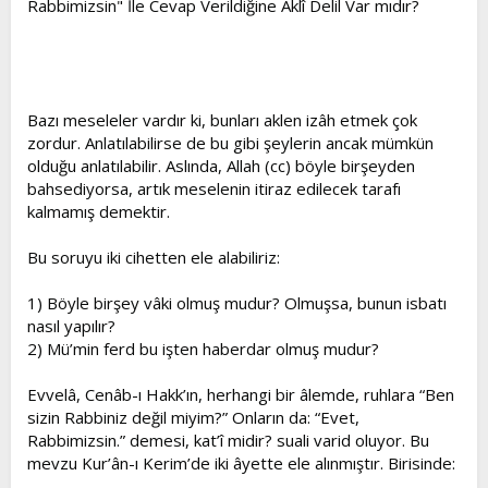
Rabbimizsin" İle Cevap Verildiğine Aklî Delil Var mıdır?
t
i
a
h
n
i
Bazı meseleler vardır ki, bunları aklen izâh etmek çok
zordur. Anlatılabilirse de bu gibi şeylerin ancak mümkün
olduğu anlatılabilir. Aslında, Allah (cc) böyle birşeyden
bahsediyorsa, artık meselenin itiraz edilecek tarafı
kalmamış demektir.
Bu soruyu iki cihetten ele alabiliriz:
1) Böyle birşey vâki olmuş mudur? Olmuşsa, bunun isbatı
nasıl yapılır?
2) Mü’min ferd bu işten haberdar olmuş mudur?
Evvelâ, Cenâb-ı Hakk’ın, herhangi bir âlemde, ruhlara “Ben
sizin Rabbiniz değil miyim?” Onların da: “Evet,
Rabbimizsin.” demesi, kat’î midir? suali varid oluyor. Bu
mevzu Kur’ân-ı Kerim’de iki âyette ele alınmıştır. Birisinde: