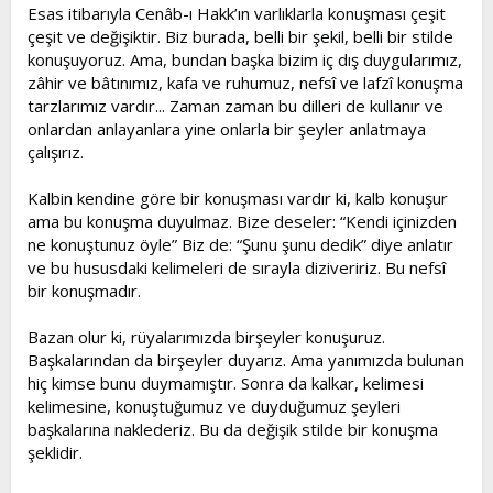
Esas itibarıyla Cenâb-ı Hakk’ın varlıklarla konuşması çeşit
çeşit ve değişiktir. Biz burada, belli bir şekil, belli bir stilde
konuşuyoruz. Ama, bundan başka bizim iç dış duygularımız,
zâhir ve bâtınımız, kafa ve ruhumuz, nefsî ve lafzî konuşma
tarzlarımız vardır... Zaman zaman bu dilleri de kullanır ve
onlardan anlayanlara yine onlarla bir şeyler anlatmaya
çalışırız.
Kalbin kendine göre bir konuşması vardır ki, kalb konuşur
ama bu konuşma duyulmaz. Bize deseler: “Kendi içinizden
ne konuştunuz öyle” Biz de: “Şunu şunu dedik” diye anlatır
ve bu hususdaki kelimeleri de sırayla diziveririz. Bu nefsî
bir konuşmadır.
Bazan olur ki, rüyalarımızda birşeyler konuşuruz.
Başkalarından da birşeyler duyarız. Ama yanımızda bulunan
hiç kimse bunu duymamıştır. Sonra da kalkar, kelimesi
kelimesine, konuştuğumuz ve duyduğumuz şeyleri
başkalarına naklederiz. Bu da değişik stilde bir konuşma
şeklidir.