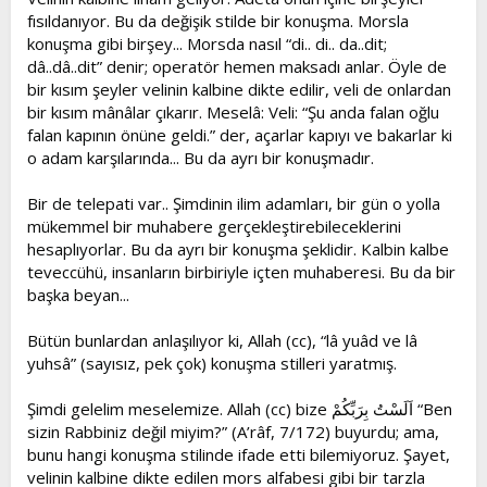
fısıldanıyor. Bu da değişik stilde bir konuşma. Morsla
konuşma gibi birşey... Morsda nasıl “di.. di.. da..dit;
dâ..dâ..dit” denir; operatör hemen maksadı anlar. Öyle de
bir kısım şeyler velinin kalbine dikte edilir, veli de onlardan
bir kısım mânâlar çıkarır. Meselâ: Veli: “Şu anda falan oğlu
falan kapının önüne geldi.” der, açarlar kapıyı ve bakarlar ki
o adam karşılarında... Bu da ayrı bir konuşmadır.
Bir de telepati var.. Şimdinin ilim adamları, bir gün o yolla
mükemmel bir muhabere gerçekleştirebileceklerini
hesaplıyorlar. Bu da ayrı bir konuşma şeklidir. Kalbin kalbe
teveccühü, insanların birbiriyle içten muhaberesi. Bu da bir
başka beyan...
Bütün bunlardan anlaşılıyor ki, Allah (cc), “lâ yuâd ve lâ
yuhsâ” (sayısız, pek çok) konuşma stilleri yaratmış.
Şimdi gelelim meselemize. Allah (cc) bize اَلَسْتُ بِرَبِّكُمْ “Ben
sizin Rabbiniz değil miyim?” (A’râf, 7/172) buyurdu; ama,
bunu hangi konuşma stilinde ifade etti bilemiyoruz. Şayet,
velinin kalbine dikte edilen mors alfabesi gibi bir tarzla