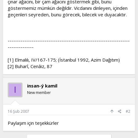
çınar ağacını, bir çam ağacını göstermek gibi, bunu
göstermemiz mümkün değildir. Vicdanını dinleyen, içinden
geçenleri seyreden, bunu görecek, bilecek ve duyacaktır.
------------------------------------------------------------------
--------------
[1] Elmalılı, IV/167-175; (İstanbul 1992, Azim Dağıtım)
[2] Buharî, Cenâiz, 87
insan-ý kamil
I
New member
16 Şub 2007
#2
Paylaşım için teşekkürler