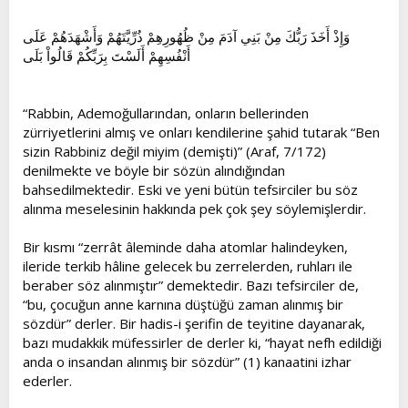
وَإِذْ أَخَذَ رَبُّكَ مِنْ بَنِي آدَمَ مِنْ ظُهُورِهِمْ ذُرِّيَّتَهُمْ وَأَشْهَدَهُمْ عَلَى
أَنْفُسِهِمْ أَلَسْتَ بِرَبِّكُمْ قَالُواْ بَلَى
“Rabbin, Ademoğullarından, onların bellerinden
zürriyetlerini almış ve onları kendilerine şahid tutarak “Ben
sizin Rabbiniz değil miyim (demişti)” (Araf, 7/172)
denilmekte ve böyle bir sözün alındığından
bahsedilmektedir. Eski ve yeni bütün tefsirciler bu söz
alınma meselesinin hakkında pek çok şey söylemişlerdir.
Bir kısmı “zerrât âleminde daha atomlar halindeyken,
ileride terkib hâline gelecek bu zerrelerden, ruhları ile
beraber söz alınmıştır” demektedir. Bazı tefsirciler de,
“bu, çocuğun anne karnına düştüğü zaman alınmış bir
sözdür” derler. Bir hadis-i şerifin de teyitine dayanarak,
bazı mudakkik müfessirler de derler ki, “hayat nefh edildiği
anda o insandan alınmış bir sözdür” (1) kanaatini izhar
ederler.