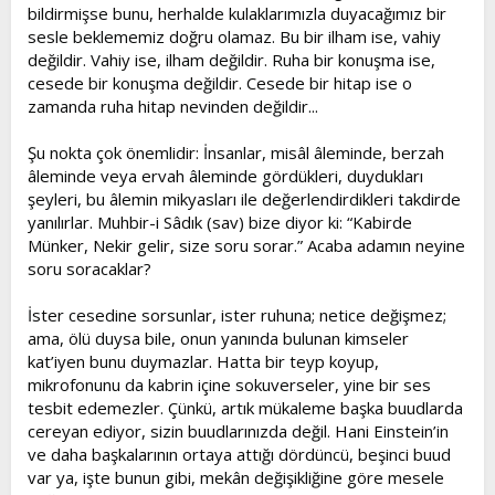
bildirmişse bunu, herhalde kulaklarımızla duyacağımız bir
sesle beklememiz doğru olamaz. Bu bir ilham ise, vahiy
değildir. Vahiy ise, ilham değildir. Ruha bir konuşma ise,
cesede bir konuşma değildir. Cesede bir hitap ise o
zamanda ruha hitap nevinden değildir...
Şu nokta çok önemlidir: İnsanlar, misâl âleminde, berzah
âleminde veya ervah âleminde gördükleri, duydukları
şeyleri, bu âlemin mikyasları ile değerlendirdikleri takdirde
yanılırlar. Muhbir-i Sâdık (sav) bize diyor ki: “Kabirde
Münker, Nekir gelir, size soru sorar.” Acaba adamın neyine
soru soracaklar?
İster cesedine sorsunlar, ister ruhuna; netice değişmez;
ama, ölü duysa bile, onun yanında bulunan kimseler
kat’iyen bunu duymazlar. Hatta bir teyp koyup,
mikrofonunu da kabrin içine sokuverseler, yine bir ses
tesbit edemezler. Çünkü, artık mükaleme başka buudlarda
cereyan ediyor, sizin buudlarınızda değil. Hani Einstein’in
ve daha başkalarının ortaya attığı dördüncü, beşinci buud
var ya, işte bunun gibi, mekân değişikliğine göre mesele