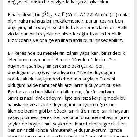
değişecek, başka bir hüviyetle karşınıza çıkacaktır.
Binaenaleyh, bu اَلَسْتُ بِرَبِّكُمْ (A’râf, 7/172) Allah’ın (cc) ruhla
olan, ruha mahsus bir mükâlemesidir. Bunun tesirini ben
duyayım, hıfz edeyim şeklinde beklememek lâzımdır. Belki
vicdandan bir his şeklinde aksedeceği intizar edilmelidir.
Biz vicdanla ve ona gelen ilhamlarda bunu hissedebiliriz.
Bir keresinde bu meselenin izâhını yaparken, birisi dedi ki:
“Ben bunu duymadım.” Ben de “Duydum” dedim. “Sen
duymamışsan başının çaresine bak! Çünkü, ben
duyduğumuzu çok iyi hatırlıyorum.” Ne ile duyduğum
sorulacak olursa; içimdeki ebed arzusuyla, mütenâhi
olduğum halde nâmütenâhi arzularımla duydum bu sesi.
Evet esasen ben Allah’ı da bilemem; çünkü sınırlıyım.
Sınırsızı nasıl idrâk edeyim? İşte sınırsıza karşı içimdeki bu
hâhişkarlık ve arzu ile duyduğumu anlıyorum. Şu sınırlı
âlemde benim gibi bir böcek, sınırlı âleminde, sınırlı hayatını
yaşayıp ölmesi gerekirken ve onun düşünce sahasına giren
şeyler de böyle sınırlı şeylerden ibaret olması gerekirken,
ben sınırsızlık içinde nâmütenâhiyi düşünüyorum. İçimde
ebed arzusu var; ruhumda cennet ve Cemâlullah arzusunu