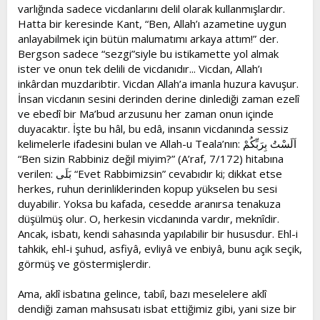
varlığında sadece vicdanlarını delil olarak kullanmışlardır.
Hatta bir keresinde Kant, “Ben, Allah’ı azametine uygun
anlayabilmek için bütün malumatımı arkaya attım!” der.
Bergson sadece “sezgi”siyle bu istikamette yol almak
ister ve onun tek delili de vicdanıdır... Vicdan, Allah’ı
inkârdan muzdaribtir. Vicdan Allah’a imanla huzura kavuşur.
İnsan vicdanın sesini derinden derine dinlediği zaman ezelî
ve ebedî bir Ma’bud arzusunu her zaman onun içinde
duyacaktır. İşte bu hâl, bu edâ, insanın vicdanında sessiz
kelimelerle ifadesini bulan ve Allah-u Teala’nın: اَلَسْتُ بِرَبِّكُمْ
“Ben sizin Rabbiniz değil miyim?” (A’raf, 7/172) hitabına
verilen: بَلَى “Evet Rabbimizsin” cevabıdır ki; dikkat etse
herkes, ruhun derinliklerinden kopup yükselen bu sesi
duyabilir. Yoksa bu kafada, cesedde aranırsa tenakuza
düşülmüş olur. O, herkesin vicdanında vardır, meknîdir.
Ancak, isbatı, kendi sahasında yapılabilir bir hususdur. Ehl-i
tahkik, ehl-i şuhud, asfiyâ, evliyâ ve enbiyâ, bunu açık seçik,
görmüş ve göstermişlerdir.
Ama, aklî isbatına gelince, tabiî, bazı meselelere aklî
dendiği zaman mahsusatı isbat ettiğimiz gibi, yani size bir