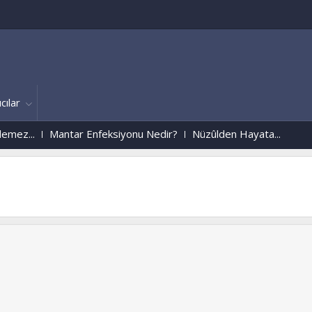
cılar
z...
Mantar Enfeksiyonu Nedir?
Nüzûlden Hayata...