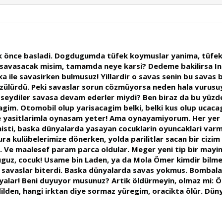
k önce basladi. Dogdugumda tüfek koymuslar yanima, tüfekle
p savasacak misim, tamamda neye karsi? Dedeme bakilirsa Ingi
a ile savasirken bulmusuz! Yillardir o savas senin bu sava
lürdü. Peki savaslar sorun cözmüyorsa neden hala vurusuyor
zseydiler savasa devam ederler miydi? Ben biraz da bu yüz
gim. Otomobil olup yarisacagim belki, belki kus olup ucacag
 ve yasitlarimla oynasam yeter! Ama oynayamiyorum. Her ye
isti, baska dünyalarda yasayan cocuklarin oyuncaklari varm
kura kulübelerimize dönerken, yolda parilitlar sacan bir cizi
 Ve maalesef param parca oldular. Meger yeni tip bir mayinm
uguz, cocuk! Usame bin Laden, ya da Mola Ömer kimdir bilmey
lki savaslar biterdi. Baska dünyalarda savas yokmus. Bombal
alar! Beni duyuyor musunuz? Artik öldürmeyin, olmaz mi: Öl
lden, hangi irktan diye sormaz yüregim, oracikta ölür. Düny