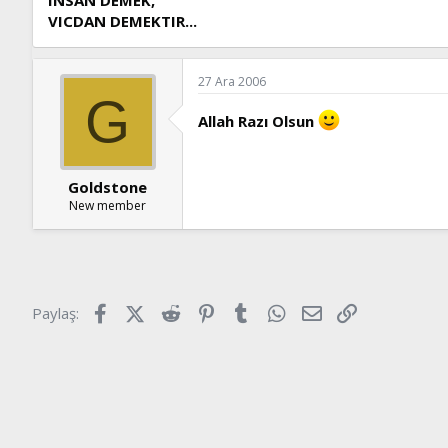
VICDAN DEMEKTIR...
27 Ara 2006
G
Allah Razı Olsun
Goldstone
New member
Facebook
X (Twitter)
Reddit
Pinterest
Tumblr
WhatsApp
E-posta
Link
Paylaş: