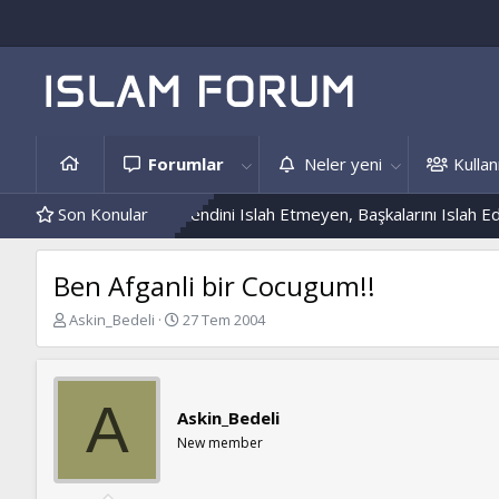
Forumlar
Neler yeni
Kullanı
e Hâdis Örnekleri
Son Konular
Kendini Islah Etmeyen, Başkalarını Islah Edeme
Ben Afganli bir Cocugum!!
K
B
Askin_Bedeli
27 Tem 2004
o
a
n
ş
b
l
u
a
A
Askin_Bedeli
y
n
u
g
New member
b
ı
a
ç