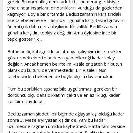
gerek. Bu normalleşmenin adeta bir bumerang etkisiyle
yine dindar insanların dindarlıklarını vurduğu da gözlerden
kaçmıyor. Böyle bir ortamda Bediüzzaman’ın karşısındaki
lise talebelerine ve—aslında—günaha karşı takındığı tavrın
önemi çok daha net anlaşılıyor. Kesinlikle Bediüzzaman
günaha karşıdır, tepkisiz değildir. Ama öylesine ince bir
tepki gösterir ki...
Bütün bu üç kategoride anlatmaya çalıştığım ince tepkileri
göstermek elbette herkesin yapabileceği kadar kolay
değildir. Ancak hemen belirtelim Risâleler zaten bir bütün
olarak bu kültürü de vermektedir. Bir Risâle-i Nur
talebesinden beklenen de böyle ölçülü davranmaktır.
Tüm bu zorlukları aşsanız bile uygulanması gereken bir
dördüncü ölçü daha dikkatimi çekti ve en az ilk üçü kadar
zor bir ölçüydü bu:
Bediüzzaman şiddetli bir biçimde ağlayan kişi olduğu kadar
sonra 3. Mesele’yi yazan kişidir de. Yani bu kadar
üzülmesine rağmen ümidini kaybetmez. Hatta tam tersine
daha fazla gayret göstermeye başlar. Sanki o insanlara