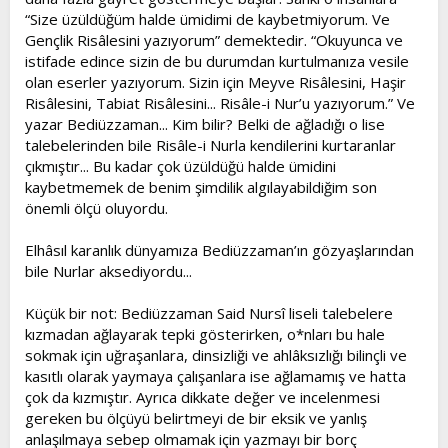
“Size üzüldüğüm halde ümidimi de kaybetmiyorum. Ve
Gençlik Risâlesini yazıyorum” demektedir. “Okuyunca ve
istifade edince sizin de bu durumdan kurtulmanıza vesile
olan eserler yazıyorum. Sizin için Meyve Risâlesini, Haşir
Risâlesini, Tabiat Risâlesini... Risâle-i Nur’u yazıyorum.” Ve
yazar Bediüzzaman... Kim bilir? Belki de ağladığı o lise
talebelerinden bile Risâle-i Nurla kendilerini kurtaranlar
çıkmıştır... Bu kadar çok üzüldüğü halde ümidini
kaybetmemek de benim şimdilik algılayabildiğim son
önemli ölçü oluyordu.
Elhâsıl karanlık dünyamıza Bediüzzaman’ın gözyaşlarından
bile Nurlar aksediyordu...
Küçük bir not: Bediüzzaman Said Nursî liseli talebelere
kızmadan ağlayarak tepki gösterirken, o*nları bu hale
sokmak için uğraşanlara, dinsizliği ve ahlâksızlığı bilinçli ve
kasıtlı olarak yaymaya çalışanlara ise ağlamamış ve hatta
çok da kızmıştır. Ayrıca dikkate değer ve incelenmesi
gereken bu ölçüyü belirtmeyi de bir eksik ve yanlış
anlaşılmaya sebep olmamak için yazmayı bir borç