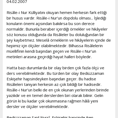
04.02.2007
t
i
a
h
Risâle-i Nur Külliyatını okuyan hemen herkesin fark ettiği
n
i
bir husus vardır. Risâle-i Nur’un dopdolu olması... İşlediği
konuların önemi açısından bakılırsa bu son derece
normaldir. Bununla beraber içerdiği örnekler ve hikâyeler
söz konusu olduğunda da Risâleler bu doluluğundan bir
şey kaybetmez. Meselâ örneklerin ve hikâyelerin içinde de
hepimiz için ölçüler olabilmektedir. Bilhassa Risâlelerin
müellifinin kendi başından geçen ve Risâle-i Nur’un
metinleri arasına geçirdiği hayat halleri böyledir.
Hatta bazı durumlarda bir olay birden çok fazla ölçü ve
ders verebilmektedir. Bu türden bir olay Bediüzzaman
Eskişehir hapsindeyken başından geçer. Bu hadise
Risâleleri tanıyan herkesin az-çok bildiği bir hadisedir.
Risâle-i Nur’un belki de en çok okunan yerlerinden birinde
yazılıdır ve en temel derslerden biri olarak bilinir. Gelin
görün ki bu kadar çok okunmasına rağmen hâlâ yeni
dersler ve ölçüler verebilmektedir.
Bediüzzaman Said Nursî, Eskişehir hapsinde iken