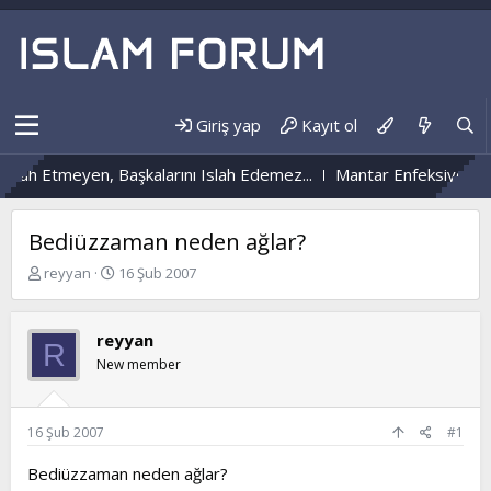
Giriş yap
Kayıt ol
ah Etmeyen, Başkalarını Islah Edemez...
Mantar Enfeksiyonu Ned
Bediüzzaman neden ağlar?
K
B
reyyan
16 Şub 2007
o
a
n
ş
b
l
reyyan
R
u
a
New member
y
n
u
g
b
ı
a
ç
16 Şub 2007
#1
ş
t
l
a
Bediüzzaman neden ağlar?
a
r