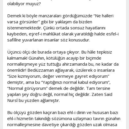
olabiliyor muyuz?
Demek ki böyle manzaraları gördüğümüzde “Ne halleri
varsa görsünler” gibi bir yaklaşım da bizden
istenmemektedir. Çünkü ortada sonsuz hayatlarını
kaybeden, eşref-i mahlûkat olarak yaratıldığı halde esfel-i
safilîne yuvarlanan insanlar söz konusudur.
Üçüncü ölçü de burada ortaya çıkıyor. Bu hâle tepkisiz
kalmamak! Günahın, kötülüğün acayip bir biçimde
normalleşmeye yüz tuttuğu ahirzamanda bu, ne kadar da
önemlidir! Bediüzzaman ağlayarak, üzülerek o insanlara
“Size kızmıyorum, değer vermeye gayret ediyorum”
demiştir, ama bu “Yaptığınızı normal kabul ediyorum”,
“Normal görüyorum” demek de değildir. Tam tersine
yapılan şey doğru değil, normal hiç değildir. Zaten Said
Nursî bu yüzden ağlamıştır.
Bu ölçüyü gözden kaçıran bazı ehl-i dinin ve hususan bazı
ehl-i hizmetin takındığı sözümona uzlaşmacı tavrın günahın
normalleşmesine davetiye çıkardığı gözden uzak olmasa