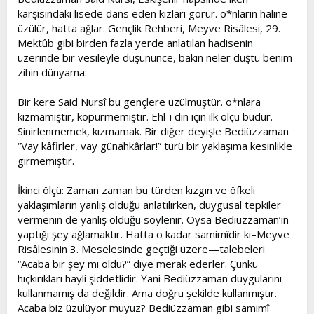
karşısındaki lisede dans eden kızları görür. o*nların haline
üzülür, hatta ağlar. Gençlik Rehberi, Meyve Risâlesi, 29.
Mektûb gibi birden fazla yerde anlatılan hadisenin
üzerinde bir vesileyle düşününce, bakın neler düştü benim
zihin dünyama:
Bir kere Said Nursî bu gençlere üzülmüştür. o*nlara
kızmamıştır, köpürmemiştir. Ehl-i din için ilk ölçü budur.
Sinirlenmemek, kızmamak. Bir diğer deyişle Bediüzzaman
“Vay kâfirler, vay günahkârlar!” türü bir yaklaşıma kesinlikle
girmemiştir.
İkinci ölçü: Zaman zaman bu türden kızgın ve öfkeli
yaklaşımların yanlış olduğu anlatılırken, duygusal tepkiler
vermenin de yanlış olduğu söylenir. Oysa Bediüzzaman’ın
yaptığı şey ağlamaktır. Hatta o kadar samimîdir ki–Meyve
Risâlesinin 3. Meselesinde geçtiği üzere—talebeleri
“Acaba bir şey mi oldu?” diye merak ederler. Çünkü
hıçkırıkları hayli şiddetlidir. Yani Bediüzzaman duygularını
kullanmamış da değildir. Ama doğru şekilde kullanmıştır.
Acaba biz üzülüyor muyuz? Bediüzzaman gibi samimî