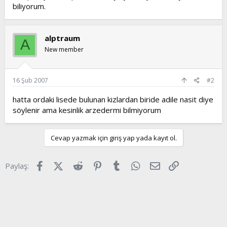
biliyorum.
alptraum
A
New member
16 Şub 2007
#2
hatta ordaki lisede bulunan kizlardan biride adile nasit diye
söylenir ama kesinlik arzedermi bilmiyorum
Cevap yazmak için giriş yap yada kayıt ol.
Facebook
X (Twitter)
Reddit
Pinterest
Tumblr
WhatsApp
E-posta
Link
Paylaş: