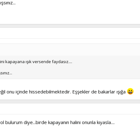
sınız...
ni kapayana ışık versende faydasız....
ınız...
ğil onu içinde hissedebilmektedir. Eşşekler de bakarlar ışığa
yol bulurum diye...birde kapayanın halini onunla kıyasla....