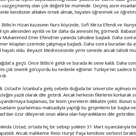
vazgeçmemiş olan çok değerli bir mümindir. Geçmiş asrın insanlarını
edenle kendisinin ahlakını örnek almak, hayatını öğrenmek ve öğret
 Bitlis'in Hizan kazasının Nurs köyünde, Sofi Mirza Efendi ve Nur
 için ailesinden ayrıldı ve bir daha da annesini hiç görmedi. Babasın
olla Muhammed Emin Efendi'nin yanında tahsiline başladı. Daha son
ramer kitapları üzerinde çalışmaya başladı. Daha sonra buradan da a
l hayatı oldu. Beyazıt Medresesinde yirmi senede ancak tahsili mümkü
ğdat’a geçti. Önce Bitlis’e geldi ve burada iki sene kaldı. Daha so
limi çok önemli görüyordu bu nedenle eğitimin Türkiye'nin sadece b
rdi.
ldi. Üstad’ın İstanbul’a geliş sebebi doğuda bir üniversite açılması
eğini yazılı olarak dile getirdi. Ancak herkesin fikirlerini korkarak s
 uyandırmaya başlaması, bir kısım çevrelerin dikkatini çekti. Bunu
nsanların şuurlanması maksadıyla yaptığı bu girişimlerin bir başka
d'dan özür dileyerek onun aklına olan hayranlıklarını dile getirdiler.
ında Üstad, ortada hiç bir sebep yokken 31 Mart isyancılarıyla birl
patıldı. Ancak mahkeme Reisi Hurşit Paşa kendisini serbest bıraktı