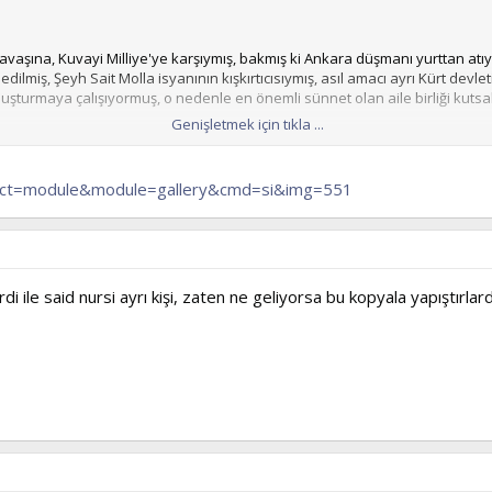
ş Savaşına, Kuvayi Milliye'ye karşıymış, bakmış ki Ankara düşmanı yurttan at
miş, Şeyh Sait Molla isyanının kışkırtıcısıymış, asıl amacı ayrı Kürt devlet
 oluşturmaya çalışıyormuş, o nedenle en önemli sünnet olan aile birliği kuts
Genişletmek için tıkla ...
ine nursuz diye iftira ediyorlar. Edep yahu!!
p?act=module&module=gallery&cmd=si&img=551
kürdi ile said nursi ayrı kişi, zaten ne geliyorsa bu kopyala yapıştırla