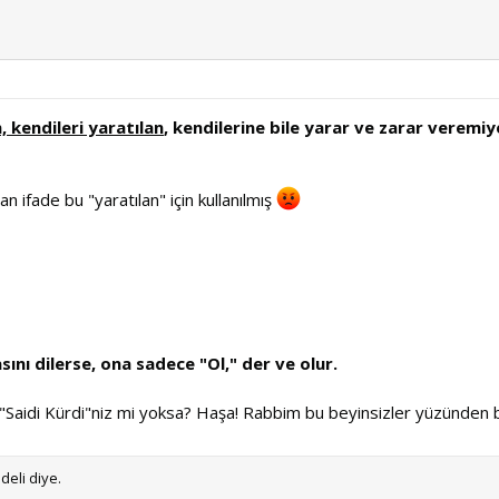
www.kurandini.net.tc
 kendileri yaratılan
, kendilerine bile yarar ve zarar veremi
lan ifade bu "yaratılan" için kullanılmış
sını dilerse, ona sadece "Ol," der ve olur.
 "Saidi Kürdi"niz mi yoksa? Haşa! Rabbim bu beyinsizler yüzünden 
deli diye.