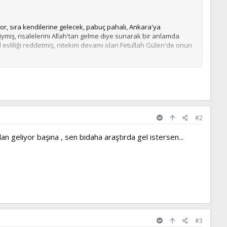
ıyor, sıra kendilerine gelecek, pabuç pahalı, Ankara'ya
iymiş, risalelerini Allah'tan gelme diye sunarak bir anlamda
al evliliği reddetmiş, nitekim devamı olan Fetullah Gülen'de onun
#2
rdan geliyor başına , sen bidaha araştırda gel istersen...
#3