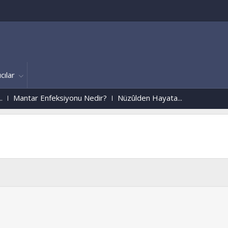
cılar
nfeksiyonu Nedir?
Nüzûlden Hayata...