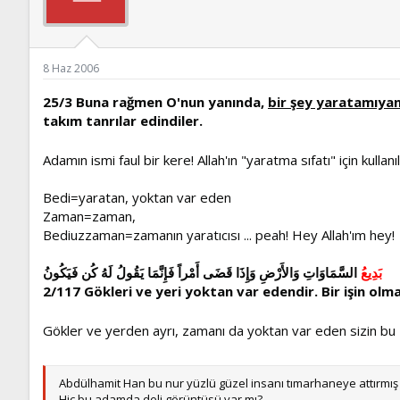
ş
t
l
a
a
r
t
i
a
h
8 Haz 2006
n
i
25/3 Buna rağmen O'nun yanında,
bir şey yaratamıyan,
takım tanrılar edindiler.
Adamın ismi faul bir kere! Allah'ın "yaratma sıfatı" için kullanı
Bedi=yaratan, yoktan var eden
Zaman=zaman,
Bediuzzaman=zamanın yaratıcısı ... peah! Hey Allah'ım hey!
بَدِيعُ
السَّمَاوَاتِ وَالأَرْضِ وَإِذَا قَضَى أَمْراً فَإِنَّمَا يَقُولُ لَهُ كُن فَيَكُونُ
2/117 Gökleri ve yeri yoktan var edendir. Bir işin olma
Gökler ve yerden ayrı, zamanı da yoktan var eden sizin bu
Abdülhamit Han bu nur yüzlü güzel insanı tımarhaneye attırmış 
Hiç bu adamda deli görüntüsü var mı?