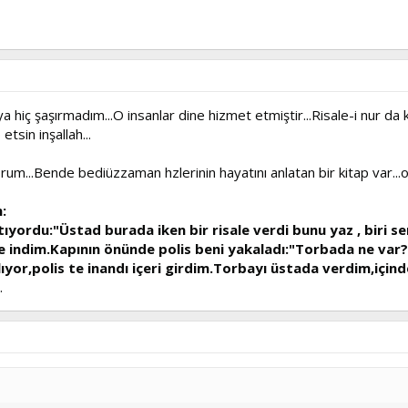
 hiç şaşırmadım...O insanlar dine hizmet etmiştir...Risale-i nur da kur
tsin inşallah...
orum...Bende bediüzzaman hzlerinin hayatını anlatan bir kitap var.
:
yordu:"Üstad burada iken bir risale verdi bunu yaz , biri sen
 indim.Kapının önünde polis beni yakaladı:"Torbada ne var?
mlıyor,polis te inandı içeri girdim.Torbayı üstada verdim,içind
.