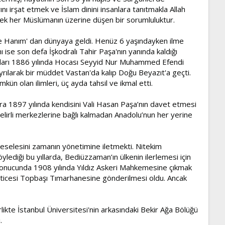
 irşat etmek ve İslam dinini insanlara tanıtmakla Allah
mek her Müslümanın üzerine düşen bir sorumluluktur.
iye Hanım' dan dünyaya geldi. Henüz 6 yaşındayken ilme
ı ise son defa İşkodralı Tahir Paşa'nın yanında kaldığı
raları 1886 yılında Hocası Seyyid Nur Muhammed Efendi
yrılarak bir müddet Vastan'da kalıp Doğu Beyazıt'a geçti.
n olan ilimleri, üç ayda tahsil ve ikmal etti.
nra 1897 yılında kendisini Vali Hasan Paşa’nın davet etmesi
elirli merkezlerine bağlı kalmadan Anadolu’nun her yerine
 meselesini zamanın yönetimine iletmekti. Nitekim
öylediği bu yıllarda, Bediüzzaman’ın ülkenin ilerlemesi için
n sonucunda 1908 yılında Yıldız Askeri Mahkemesine çıkmak
 neticesi Topbaşı Tımarhanesine gönderilmesi oldu. Ancak
ikte İstanbul Üniversitesi'nin arkasındaki Bekir Ağa Bölüğü
.