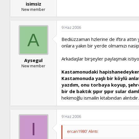
isimsiz
New member
9 Haz 2006
A
Bediüzzaman hzlerine de iftira attın ya
onlara yakın bir yerde olmamızı nasip e
Arkadaşlar birşeyler paylaşmak istiy
Aysegul
New member
Kastamonudaki hapishanedeyken
Kastamonuda yaşlı bir köylü anlatı
yazdım, onu torbaya koyup, şehre
bir de baktık şıpır şıpır sular da
hekimoğlu ismailin kitabından alıntıdır.
9 Haz 2006
I
ercan1980' Alıntı: