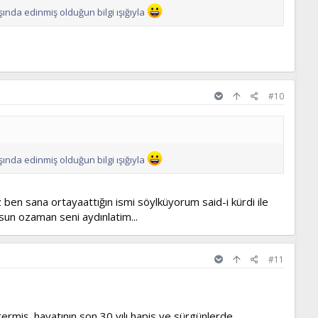
ında edinmiş olduğun bilgi ışığıyla
#10
ında edinmiş olduğun bilgi ışığıyla
 ben sana ortayaattığın ismi söylküyorum said-i kürdi ile
rsun ozaman seni aydınlatim...
#11
termiş, hayatının son 30 yılı hapis ve sürgünlerde