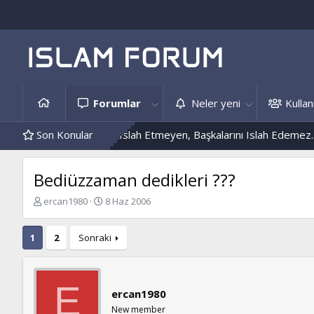
Forumlar
Neler yeni
Kullanı
ri
Kendini Islah Etmeyen, Başkalarını Islah Edemez...
Son Konular
Mantar E
Bediüzzaman dedikleri ???
K
B
ercan1980
8 Haz 2006
o
a
n
ş
1
2
Sonraki
b
l
u
a
y
n
u
g
E
b
ı
ercan1980
a
ç
New member