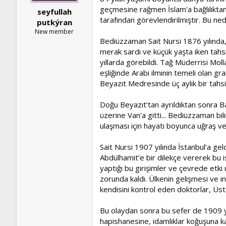
geçmesine rağmen İslam'a bağlılıktan 
seyfullah
tarafından görevlendirilmiştir. Bu n
putkýran
New member
Bediüzzaman Sait Nursi 1876 yılında,
merak sardı ve küçük yaşta iken tahsil
yıllarda görebildi. Tağ Müderrisi M
eşliğinde Arabi ilminin temeli olan g
Beyazıt Medresinde üç aylık bir tahsi
Doğu Beyazıt’tan ayrıldıktan sonra Ba
üzerine Van’a gitti... Bediüzzaman bi
ulaşması için hayatı boyunca uğraş ve
Sait Nursi 1907 yılında İstanbul’a ge
Abdülhamit’e bir dilekçe vererek bu ist
yaptığı bu girişimler ve çevrede etki
zorunda kaldı. Ülkenin gelişmesi ve i
kendisini kontrol eden doktorlar, Üsta
Bu olaydan sonra bu sefer de 1909 yıl
hapishanesine, idamlıklar koğuşuna ka