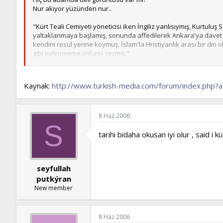
Nur akıyor yüzünden nur..
"Kürt Teali Cemiyeti yöneticisi iken İngiliz yanlısıymış, Kurtulu
yaltaklanmaya başlamış, sonunda affedilerek Ankara'ya davet edil
kendini resul yerine koymuş, İslam'la Hristiyanlık arası bir din
gibi evlenmeme yolunu seçmiş."
Bunları söyleyenler birde bu nur yüzlü radiyallahü anh hazretler
Kaynak:
http://www.turkish-media.com/forum/index.ph
8 Haz 2006
S
tarihi bidaha okusan iyi olur , said i 
seyfullah
putkýran
New member
8 Haz 2006