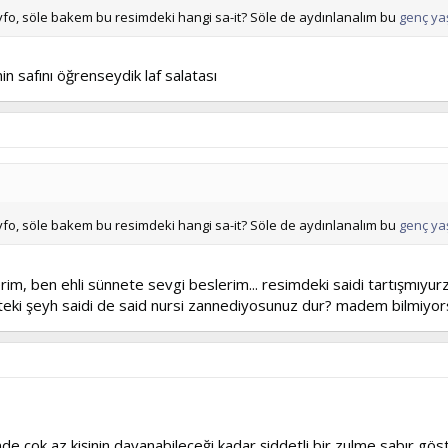
fo, söle bakem bu resimdeki hangi sa-it? Söle de aydınlanalım bu
genç yaş
nin safını öğrenseydik laf salatası
fo, söle bakem bu resimdeki hangi sa-it? Söle de aydınlanalım bu
genç yaş
im, ben ehli sünnete sevgi beslerim... resimdeki saidi tartışmıyurz
arihteki şeyh saidi de said nursi zannediyosunuz dur? madem bilmiyo
nde çok az kişinin dayanabileceği kadar şiddetli bir zulme sabır gös