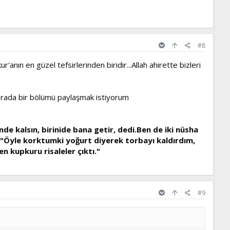
#8
'anın en güzel tefsirlerinden biridir...Allah ahirette bizleri
..orada bir bölümü paylaşmak istiyorum
de kalsın, birinide bana getir, dedi.Ben de iki nüsha
"Öyle korktumki yoğurt diyerek torbayı kaldırdım,
en kupkuru risaleler çıktı."
#9