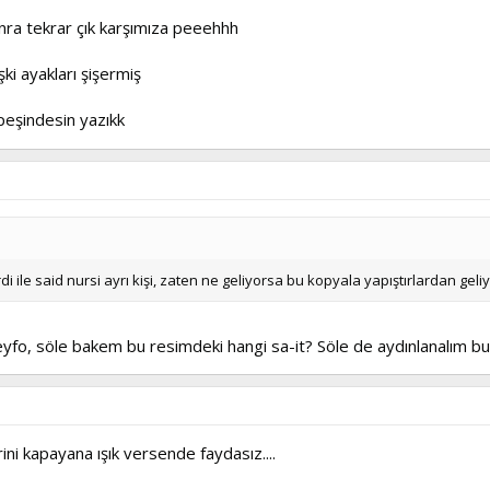
nra tekrar çık karşımıza peeehhh
ki ayakları şişermiş
eşindesin yazıkk
rdi ile said nursi ayrı kişi, zaten ne geliyorsa bu kopyala yapıştırlardan geli
eyfo, söle bakem bu resimdeki hangi sa-it? Söle de aydınlanalım b
ini kapayana ışık versende faydasız....