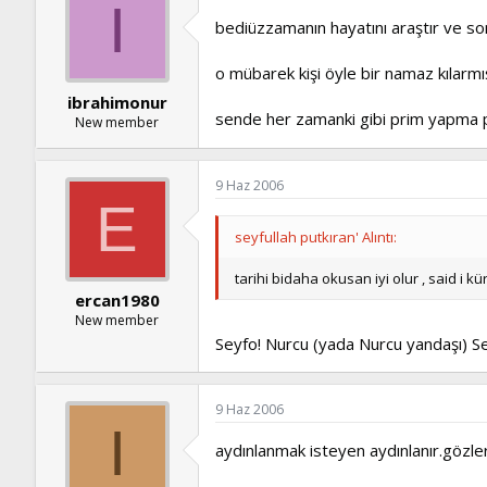
I
bediüzzamanın hayatını araştır ve so
o mübarek kişi öyle bir namaz kılarmış
ibrahimonur
sende her zamanki gibi prim yapma p
New member
9 Haz 2006
E
seyfullah putkıran' Alıntı:
tarihi bidaha okusan iyi olur , said i kü
ercan1980
New member
Seyfo! Nurcu (yada Nurcu yandaşı) S
9 Haz 2006
I
aydınlanmak isteyen aydınlanır.gözler