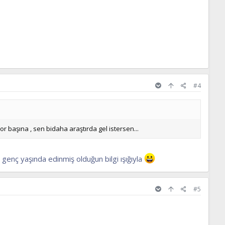
#4
yor başına , sen bidaha araştırda gel istersen...
u
genç yaşında edinmiş olduğun bilgi ışığıyla
#5